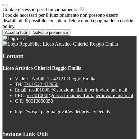
Cookie necessari per il funzionamento
I cookie necessari per il funzionamento non possono essere
disabilitati. È possibile consultare l'elenco nella pagina della cookie
policy.
Accetta tutti
Salva le preferenze
Liceo Artistico Chierici Reggio Emilia
Contatti
Liceo Artistico Chierici Reggio Emilia
Viale L. Nobili, 1 - 42121 Reggio Emilia
Tel:
Tel. 0522 432950
Email:
resd01000l@istruzione.it
Link per inviare una mail
PEC:
resd01000l@pec.istruzione.it
Link per inviare una mail
C.F.: 80013050358
https://wisp2.pagopa.gov.it/wallet/privacyDetails
Sezione Link Utili