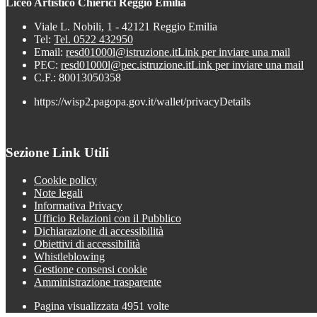
Liceo Artistico Chierici Reggio Emilia
Viale L. Nobili, 1 - 42121 Reggio Emilia
Tel:
Tel. 0522 432950
Email:
resd01000l@istruzione.it
Link per inviare una mail
PEC:
resd01000l@pec.istruzione.it
Link per inviare una mail
C.F.: 80013050358
https://wisp2.pagopa.gov.it/wallet/privacyDetails
Sezione Link Utili
Cookie policy
Note legali
Informativa Privacy
Ufficio Relazioni con il Pubblico
Dichiarazione di accessibilità
Obiettivi di accessibilità
Whistleblowing
Gestione consensi cookie
Amministrazione trasparente
Pagina visualizzata
4951
volte