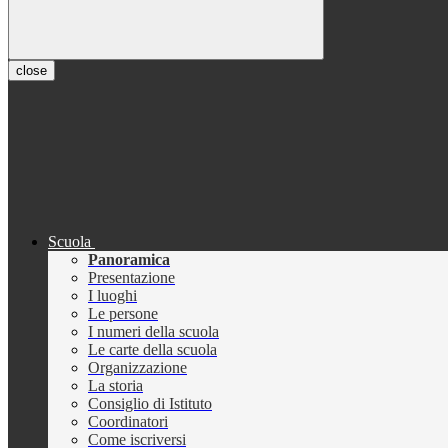
close
Scuola
Panoramica
Presentazione
I luoghi
Le persone
I numeri della scuola
Le carte della scuola
Organizzazione
La storia
Consiglio di Istituto
Coordinatori
Come iscriversi