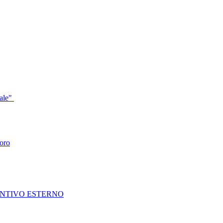
tale"
voro
UNTIVO ESTERNO