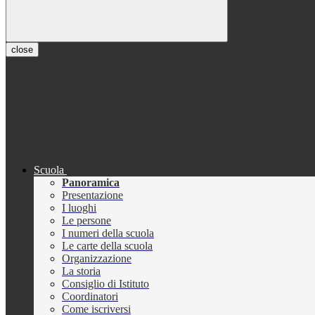
close
Scuola
Panoramica
Presentazione
I luoghi
Le persone
I numeri della scuola
Le carte della scuola
Organizzazione
La storia
Consiglio di Istituto
Coordinatori
Come iscriversi