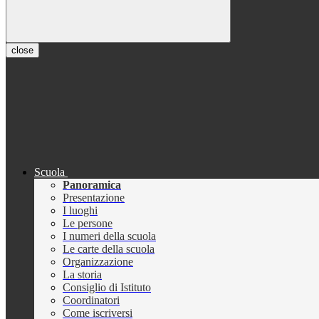
close
Scuola
Panoramica
Presentazione
I luoghi
Le persone
I numeri della scuola
Le carte della scuola
Organizzazione
La storia
Consiglio di Istituto
Coordinatori
Come iscriversi