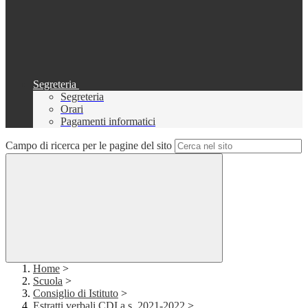
Segreteria
Segreteria
Orari
Pagamenti informatici
Campo di ricerca per le pagine del sito
Home
>
Scuola
>
Consiglio di Istituto
>
Estratti verbali CDI a.s. 2021-2022
>