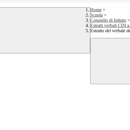
Home
>
Scuola
>
Consiglio di Istituto
>
Estratti verbali CDI 
Estratto del verbale d