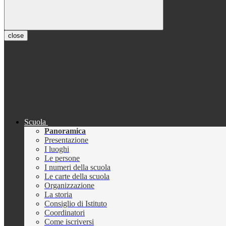
close
Scuola
Panoramica
Presentazione
I luoghi
Le persone
I numeri della scuola
Le carte della scuola
Organizzazione
La storia
Consiglio di Istituto
Coordinatori
Come iscriversi