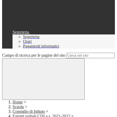
Segreteria
Segreteria
Orari
Pagamenti informatici
Campo di ricerca per le pagine del sito
Home
>
Scuola
>
Consiglio di Istituto
>
Estratti verbali CDI a.s. 2021-2022
>