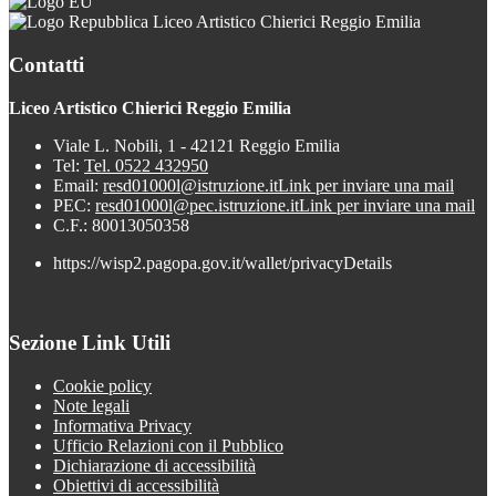
Liceo Artistico Chierici Reggio Emilia
Contatti
Liceo Artistico Chierici Reggio Emilia
Viale L. Nobili, 1 - 42121 Reggio Emilia
Tel:
Tel. 0522 432950
Email:
resd01000l@istruzione.it
Link per inviare una mail
PEC:
resd01000l@pec.istruzione.it
Link per inviare una mail
C.F.: 80013050358
https://wisp2.pagopa.gov.it/wallet/privacyDetails
Sezione Link Utili
Cookie policy
Note legali
Informativa Privacy
Ufficio Relazioni con il Pubblico
Dichiarazione di accessibilità
Obiettivi di accessibilità