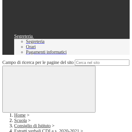
Segreteria
Segreteria
Orari
Pagamenti informatici
Campo di ricerca per le pagine del sito
Home
>
Scuola
>
Consiglio di Istituto
>
Estratti verbali CDI a.s. 2020-2021
>