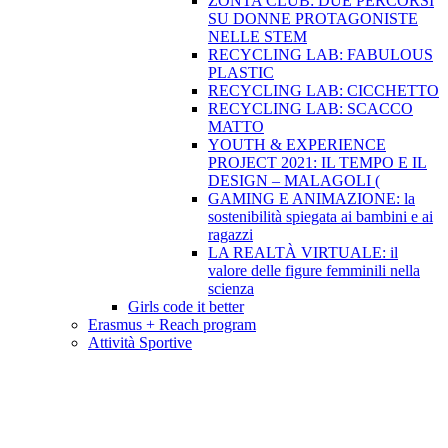
ZONTA CLUB: DUE PERCORSI
SU DONNE PROTAGONISTE
NELLE STEM
RECYCLING LAB: FABULOUS
PLASTIC
RECYCLING LAB: CICCHETTO
RECYCLING LAB: SCACCO
MATTO
YOUTH & EXPERIENCE
PROJECT 2021: IL TEMPO E IL
DESIGN – MALAGOLI (
GAMING E ANIMAZIONE: la
sostenibilità spiegata ai bambini e ai
ragazzi
LA REALTÀ VIRTUALE: il
valore delle figure femminili nella
scienza
Girls code it better
Erasmus + Reach program
Attività Sportive