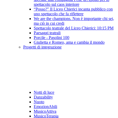
spettacolo sul caos interiore
“Posso?" Il Liceo Chierici incanta pubblico con
uno spettacolo che fa riflettere
We are the champions. Non è importante chi sei,
ma ciò in cui credi
Spettacolo teatrale del Liceo Chierici: 10:15 PM
Paesaggi teatrali
Porcile - Pasolini 100
Giulietta e Romeo, ama e cambia il mondo
Progetti di integrazione
Notti di luce
Danzability
Nuoto
EmozionAbili
MusicoAttiva
MusicoTerapia