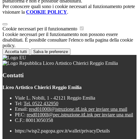
piattaforma e non è possibile disabilitarli.
Per conoscere quali sono i cookie necessari al funzionamento potete
visionare la
COOKIE POLICY
.
Cookie necessari per il funzionamento
I cookie necessari per il funzionamento non possono essere
disabilitati. È possibile consultare l'elenco nella pagina della cookie
policy.
Accetta tutti
Salva le preferenze
Liceo Artistico Chierici Reggio Emilia
Contatti
Liceo Artistico Chierici Reggio Emilia
Viale L. Nobili, 1 - 42121 Reggio Emilia
Tel:
Tel. 0522 432950
Email:
resd01000l@istruzione.it
Link per inviare una mail
PEC:
resd01000l@pec.istruzione.it
Link per inviare una mail
C.F.: 80013050358
https://wisp2.pagopa.gov.it/wallet/privacyDetails