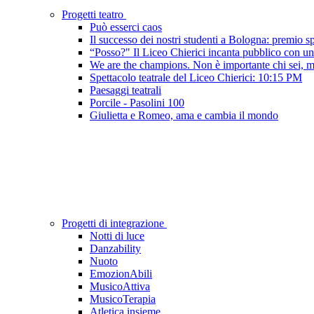
Progetti teatro
Può esserci caos
Il successo dei nostri studenti a Bologna: premio sp
“Posso?" Il Liceo Chierici incanta pubblico con uno
We are the champions. Non è importante chi sei, ma
Spettacolo teatrale del Liceo Chierici: 10:15 PM
Paesaggi teatrali
Porcile - Pasolini 100
Giulietta e Romeo, ama e cambia il mondo
Progetti di integrazione
Notti di luce
Danzability
Nuoto
EmozionAbili
MusicoAttiva
MusicoTerapia
Atletica insieme