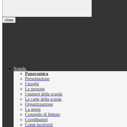
close
Scuola
Panoramica
Presentazione
I luoghi
Le persone
I numeri della scuola
Le carte della scuola
Organizzazione
La storia
Consiglio di Istituto
Coordinatori
Come iscriversi