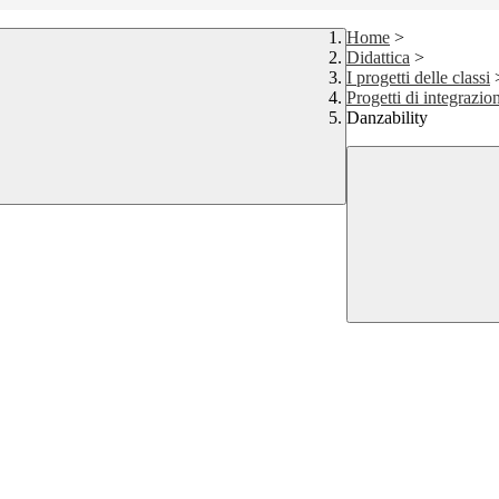
Home
>
Didattica
>
I progetti delle classi
Progetti di integrazio
Danzability