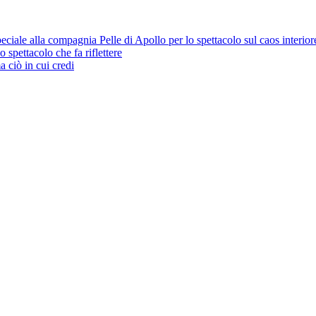
eciale alla compagnia Pelle di Apollo per lo spettacolo sul caos interior
 spettacolo che fa riflettere
 ciò in cui credi