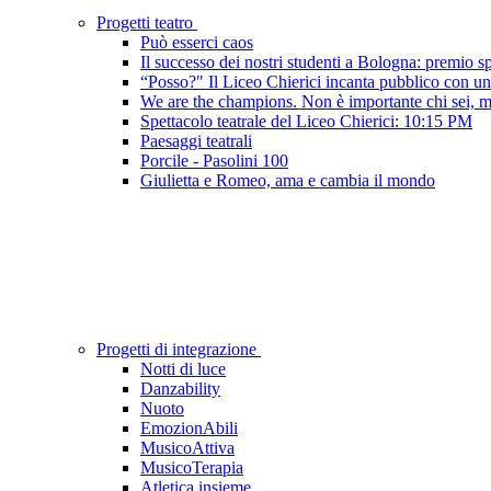
Progetti teatro
Può esserci caos
Il successo dei nostri studenti a Bologna: premio sp
“Posso?" Il Liceo Chierici incanta pubblico con uno
We are the champions. Non è importante chi sei, ma
Spettacolo teatrale del Liceo Chierici: 10:15 PM
Paesaggi teatrali
Porcile - Pasolini 100
Giulietta e Romeo, ama e cambia il mondo
Progetti di integrazione
Notti di luce
Danzability
Nuoto
EmozionAbili
MusicoAttiva
MusicoTerapia
Atletica insieme