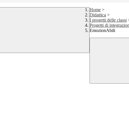
Home
>
Didattica
>
I progetti delle classi
Progetti di integrazio
EmozionAbili