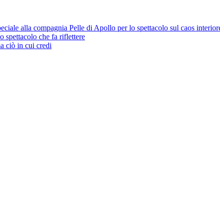
eciale alla compagnia Pelle di Apollo per lo spettacolo sul caos interior
 spettacolo che fa riflettere
 ciò in cui credi