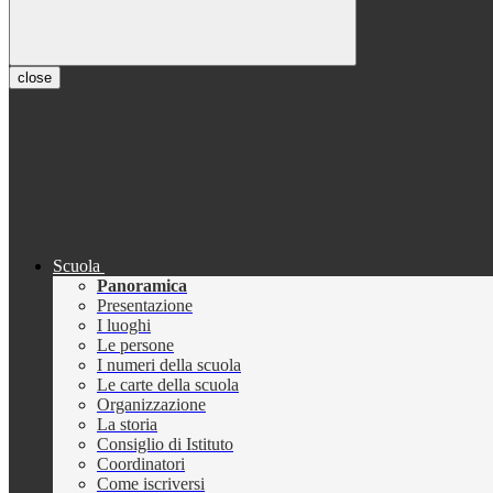
close
Scuola
Panoramica
Presentazione
I luoghi
Le persone
I numeri della scuola
Le carte della scuola
Organizzazione
La storia
Consiglio di Istituto
Coordinatori
Come iscriversi