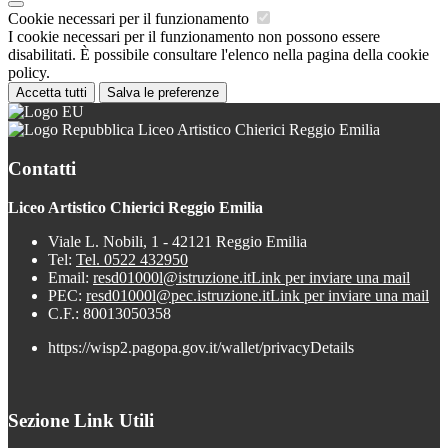
Cookie necessari per il funzionamento
I cookie necessari per il funzionamento non possono essere
disabilitati. È possibile consultare l'elenco nella pagina della cookie
policy.
Accetta tutti
Salva le preferenze
Liceo Artistico Chierici Reggio Emilia
Contatti
Liceo Artistico Chierici Reggio Emilia
Viale L. Nobili, 1 - 42121 Reggio Emilia
Tel:
Tel. 0522 432950
Email:
resd01000l@istruzione.it
Link per inviare una mail
PEC:
resd01000l@pec.istruzione.it
Link per inviare una mail
C.F.: 80013050358
https://wisp2.pagopa.gov.it/wallet/privacyDetails
Sezione Link Utili