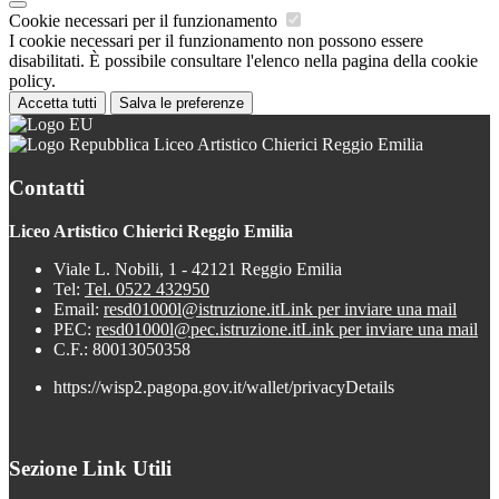
Cookie necessari per il funzionamento
I cookie necessari per il funzionamento non possono essere
disabilitati. È possibile consultare l'elenco nella pagina della cookie
policy.
Accetta tutti
Salva le preferenze
Liceo Artistico Chierici Reggio Emilia
Contatti
Liceo Artistico Chierici Reggio Emilia
Viale L. Nobili, 1 - 42121 Reggio Emilia
Tel:
Tel. 0522 432950
Email:
resd01000l@istruzione.it
Link per inviare una mail
PEC:
resd01000l@pec.istruzione.it
Link per inviare una mail
C.F.: 80013050358
https://wisp2.pagopa.gov.it/wallet/privacyDetails
Sezione Link Utili