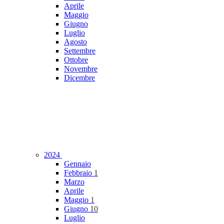
Aprile
Maggio
Giugno
Luglio
Agosto
Settembre
Ottobre
Novembre
Dicembre
2024
Gennaio
Febbraio
1
Marzo
Aprile
Maggio
1
Giugno
10
Luglio