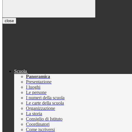
close
Scuola
Panoramica
Presentazione
I luoghi
Le persone
I numeri della scuola
Le carte della scuola
Organizzazione
La storia
Consiglio di Istituto
Coordinatori
Come iscriversi