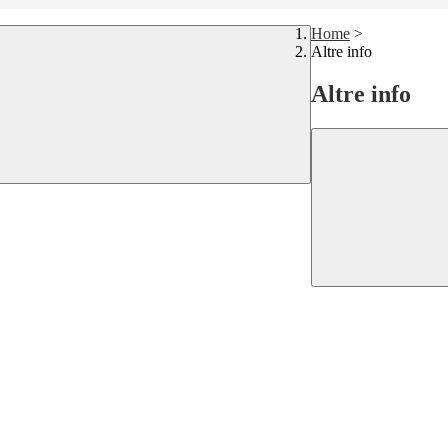
Home
>
Altre info
Altre info