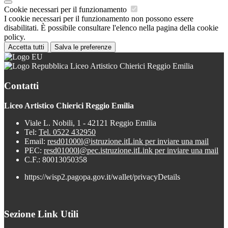
Cookie necessari per il funzionamento
I cookie necessari per il funzionamento non possono essere
disabilitati. È possibile consultare l'elenco nella pagina della cookie
policy.
Accetta tutti
Salva le preferenze
Liceo Artistico Chierici Reggio Emilia
Contatti
Liceo Artistico Chierici Reggio Emilia
Viale L. Nobili, 1 - 42121 Reggio Emilia
Tel:
Tel. 0522 432950
Email:
resd01000l@istruzione.it
Link per inviare una mail
PEC:
resd01000l@pec.istruzione.it
Link per inviare una mail
C.F.: 80013050358
https://wisp2.pagopa.gov.it/wallet/privacyDetails
Sezione Link Utili