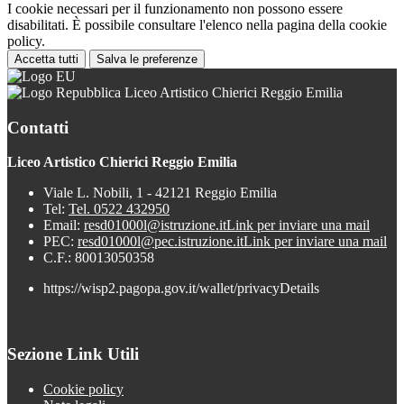
I cookie necessari per il funzionamento non possono essere
disabilitati. È possibile consultare l'elenco nella pagina della cookie
policy.
Accetta tutti
Salva le preferenze
Liceo Artistico Chierici Reggio Emilia
Contatti
Liceo Artistico Chierici Reggio Emilia
Viale L. Nobili, 1 - 42121 Reggio Emilia
Tel:
Tel. 0522 432950
Email:
resd01000l@istruzione.it
Link per inviare una mail
PEC:
resd01000l@pec.istruzione.it
Link per inviare una mail
C.F.: 80013050358
https://wisp2.pagopa.gov.it/wallet/privacyDetails
Sezione Link Utili
Cookie policy