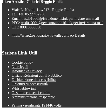
Liceo Artistico Chierici Reggio Emilia
Viale L. Nobili, 1 - 42121 Reggio Emilia
Tel:
Tel. 0522 432950
Email:
resd01000l@istruzione.it
Link per inviare una mail
PEC:
resd01000l@pec.istruzione.it
Link per inviare una mail
C.F.: 80013050358
https://wisp2.pagopa.gov.it/wallet/privacyDetails
Sezione Link Utili
Cookie policy
Note legali
Informativa Privacy
Ufficio Relazioni con il Pubblico
Dichiarazione di accessibilità
Obiettivi di accessibilità
Whistleblowing
Gestione consensi cookie
Amministrazione trasparente
Pagina visualizzata
191446
volte