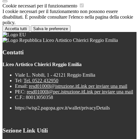
Cookie necessari per il funzionamento
I cookie necessari per il funzionamento non possono essere
disabilitati. È possibile consultare l'elenco nella pagina della cookie
policy.
Accetta tutti
Salva le preferenze
Liceo Artistico Chierici Reggio Emilia
Contatti
Liceo Artistico Chierici Reggio Emilia
Viale L. Nobili, 1 - 42121 Reggio Emilia
Tel:
Tel. 0522 432950
Email:
resd01000l@istruzione.it
Link per inviare una mail
PEC:
resd01000l@pec.istruzione.it
Link per inviare una mail
C.F.: 80013050358
https://wisp2.pagopa.gov.it/wallet/privacyDetails
Sezione Link Utili