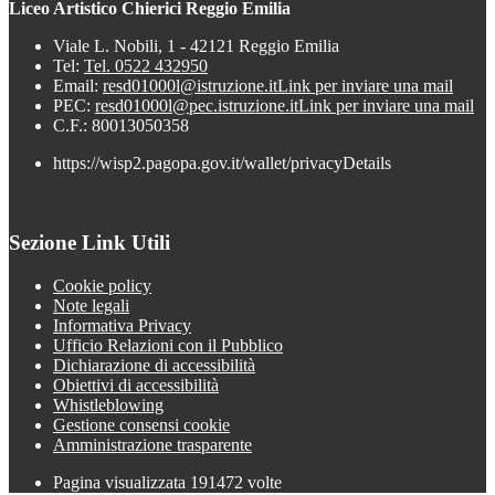
Liceo Artistico Chierici Reggio Emilia
Viale L. Nobili, 1 - 42121 Reggio Emilia
Tel:
Tel. 0522 432950
Email:
resd01000l@istruzione.it
Link per inviare una mail
PEC:
resd01000l@pec.istruzione.it
Link per inviare una mail
C.F.: 80013050358
https://wisp2.pagopa.gov.it/wallet/privacyDetails
Sezione Link Utili
Cookie policy
Note legali
Informativa Privacy
Ufficio Relazioni con il Pubblico
Dichiarazione di accessibilità
Obiettivi di accessibilità
Whistleblowing
Gestione consensi cookie
Amministrazione trasparente
Pagina visualizzata
191472
volte