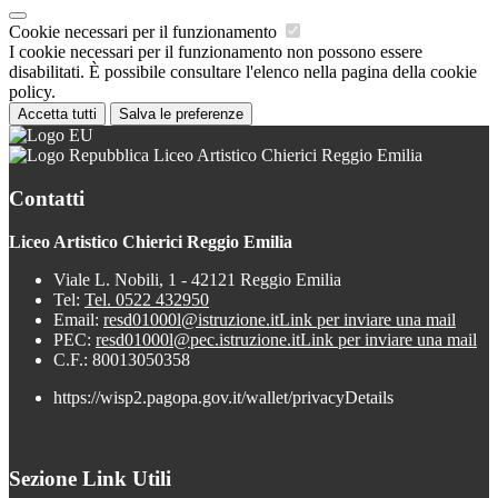
Cookie necessari per il funzionamento
I cookie necessari per il funzionamento non possono essere
disabilitati. È possibile consultare l'elenco nella pagina della cookie
policy.
Accetta tutti
Salva le preferenze
Liceo Artistico Chierici Reggio Emilia
Contatti
Liceo Artistico Chierici Reggio Emilia
Viale L. Nobili, 1 - 42121 Reggio Emilia
Tel:
Tel. 0522 432950
Email:
resd01000l@istruzione.it
Link per inviare una mail
PEC:
resd01000l@pec.istruzione.it
Link per inviare una mail
C.F.: 80013050358
https://wisp2.pagopa.gov.it/wallet/privacyDetails
Sezione Link Utili