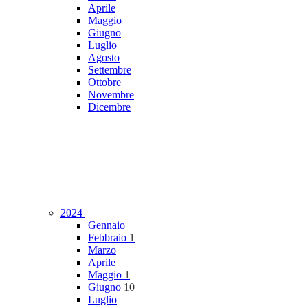
Aprile
Maggio
Giugno
Luglio
Agosto
Settembre
Ottobre
Novembre
Dicembre
2024
Gennaio
Febbraio
1
Marzo
Aprile
Maggio
1
Giugno
10
Luglio