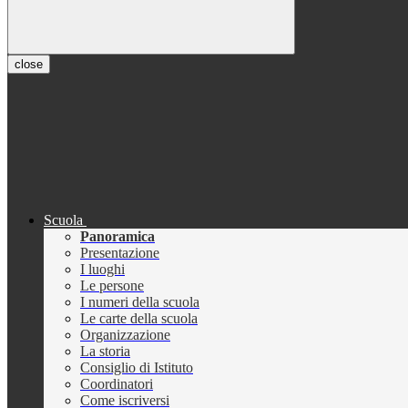
close
Scuola
Panoramica
Presentazione
I luoghi
Le persone
I numeri della scuola
Le carte della scuola
Organizzazione
La storia
Consiglio di Istituto
Coordinatori
Come iscriversi