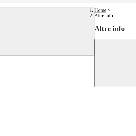
Home
>
Altre info
Altre info