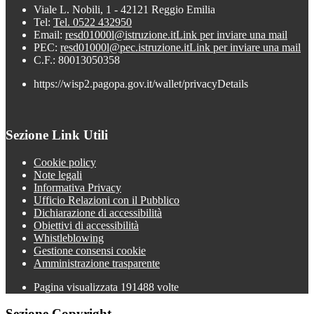
Viale L. Nobili, 1 - 42121 Reggio Emilia
Tel:
Tel. 0522 432950
Email:
resd01000l@istruzione.it
Link per inviare una mail
PEC:
resd01000l@pec.istruzione.it
Link per inviare una mail
C.F.: 80013050358
https://wisp2.pagopa.gov.it/wallet/privacyDetails
Sezione Link Utili
Cookie policy
Note legali
Informativa Privacy
Ufficio Relazioni con il Pubblico
Dichiarazione di accessibilità
Obiettivi di accessibilità
Whistleblowing
Gestione consensi cookie
Amministrazione trasparente
Pagina visualizzata
191488
volte
Sezione Copyright