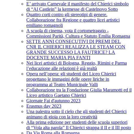
E’ arrivato Carnevale il manifesto del Chierici simbolo
di “Al Castlein” la kermesse di Castelnovo Sotto
Quattro corti contro gli stereotipi di genere.
Collaborazione fra Regione e quattro licei artistici
emiliano romagnoli
A scuola di cinema, vota il cortometraggio -
Commissioni Parità, Cultura e Statuto Emilia Romagna
SETTE ANNI CONSECUTIVI DI PREMI DEL
CNR IL CHIERICI REALIZZA LE STEAM CON
GRANDE SUCCESSO LA FAUTRICE? LA
DOCENTE MARIA PIA FANTI
Nei licei artistici di Bologna, Reggio, Rimini e Parma
l’educazione alle relazioni è già realtà
Opera nell’opera: gli studenti del Liceo Chierici
progettano le immagini delle opere liriche in
programma al Teatro Municipale Valli
Collaborazione tra la Fondazione Giulia Maramotti ed il
Liceo artistico Gaetano Chierici
Giornate Fai d'autunno 2023
Erasmus day 2023
Una palestra sotto il cielo che gli studenti del Chierici
animano di gioia con la loro creatività
Alla prima edizione per studenti delle scuola superiori
di “Vola alta parola” Il Chierici strappa il II e il III posto
Da Via Roma alla Romagna