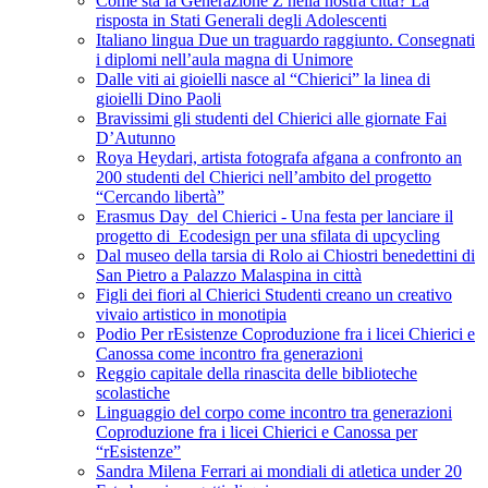
Come sta la Generazione Z nella nostra città? La
risposta in Stati Generali degli Adolescenti
Italiano lingua Due un traguardo raggiunto. Consegnati
i diplomi nell’aula magna di Unimore
Dalle viti ai gioielli nasce al “Chierici” la linea di
gioielli Dino Paoli
Bravissimi gli studenti del Chierici alle giornate Fai
D’Autunno
Roya Heydari, artista fotografa afgana a confronto an
200 studenti del Chierici nell’ambito del progetto
“Cercando libertà”
Erasmus Day del Chierici - Una festa per lanciare il
progetto di Ecodesign per una sfilata di upcycling
Dal museo della tarsia di Rolo ai Chiostri benedettini di
San Pietro a Palazzo Malaspina in città
Figli dei fiori al Chierici Studenti creano un creativo
vivaio artistico in monotipia
Podio Per rEsistenze Coproduzione fra i licei Chierici e
Canossa come incontro fra generazioni
Reggio capitale della rinascita delle biblioteche
scolastiche
Linguaggio del corpo come incontro tra generazioni
Coproduzione fra i licei Chierici e Canossa per
“rEsistenze”
Sandra Milena Ferrari ai mondiali di atletica under 20