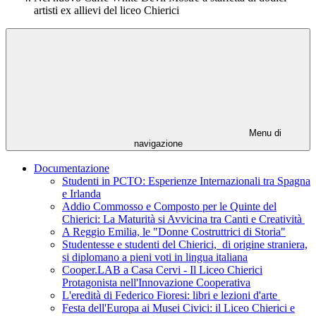
artisti ex allievi del liceo Chierici
Menu di
navigazione
Documentazione
Studenti in PCTO: Esperienze Internazionali tra Spagna
e Irlanda
Addio Commosso e Composto per le Quinte del
Chierici: La Maturità si Avvicina tra Canti e Creatività
A Reggio Emilia, le "Donne Costruttrici di Storia"
Studentesse e studenti del Chierici, di origine straniera,
si diplomano a pieni voti in lingua italiana
Cooper.LAB a Casa Cervi - Il Liceo Chierici
Protagonista nell'Innovazione Cooperativa
L'eredità di Federico Fioresi: libri e lezioni d'arte
Festa dell'Europa ai Musei Civici: il Liceo Chierici e