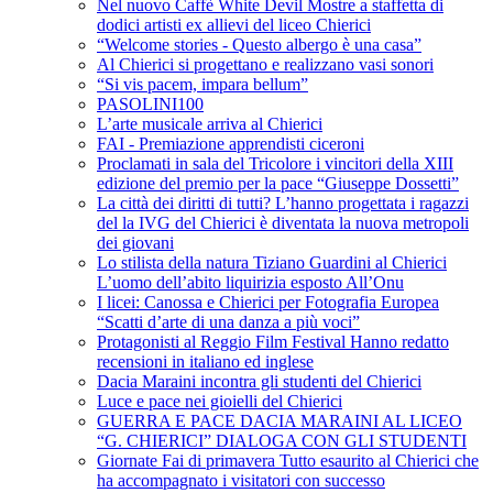
Nel nuovo Caffè White Devil Mostre a staffetta di
dodici artisti ex allievi del liceo Chierici
“Welcome stories - Questo albergo è una casa”
Al Chierici si progettano e realizzano vasi sonori
“Si vis pacem, impara bellum”
PASOLINI100
L’arte musicale arriva al Chierici
FAI - Premiazione apprendisti ciceroni
Proclamati in sala del Tricolore i vincitori della XIII
edizione del premio per la pace “Giuseppe Dossetti”
La città dei diritti di tutti? L’hanno progettata i ragazzi
del la IVG del Chierici è diventata la nuova metropoli
dei giovani
Lo stilista della natura Tiziano Guardini al Chierici
L’uomo dell’abito liquirizia esposto All’Onu
I licei: Canossa e Chierici per Fotografia Europea
“Scatti d’arte di una danza a più voci”
Protagonisti al Reggio Film Festival Hanno redatto
recensioni in italiano ed inglese
Dacia Maraini incontra gli studenti del Chierici
Luce e pace nei gioielli del Chierici
GUERRA E PACE DACIA MARAINI AL LICEO
“G. CHIERICI” DIALOGA CON GLI STUDENTI
Giornate Fai di primavera Tutto esaurito al Chierici che
ha accompagnato i visitatori con successo