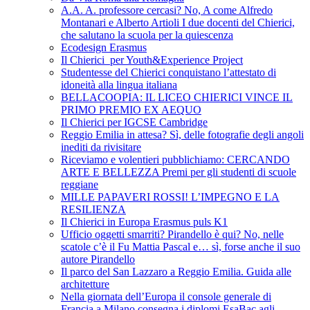
A.A. A. professore cercasi? No, A come Alfredo
Montanari e Alberto Artioli I due docenti del Chierici,
che salutano la scuola per la quiescenza
Ecodesign Erasmus
Il Chierici per Youth&Experience Project
Studentesse del Chierici conquistano l’attestato di
idoneità alla lingua italiana
BELLACOOPIA: IL LICEO CHIERICI VINCE IL
PRIMO PREMIO EX AEQUO
Il Chierici per IGCSE Cambridge
Reggio Emilia in attesa? Sì, delle fotografie degli angoli
inediti da rivisitare
Riceviamo e volentieri pubblichiamo: CERCANDO
ARTE E BELLEZZA Premi per gli studenti di scuole
reggiane
MILLE PAPAVERI ROSSI! L’IMPEGNO E LA
RESILIENZA
Il Chierici in Europa Erasmus puls K1
Ufficio oggetti smarriti? Pirandello è qui? No, nelle
scatole c’è il Fu Mattia Pascal e… sì, forse anche il suo
autore Pirandello
Il parco del San Lazzaro a Reggio Emilia. Guida alle
architetture
Nella giornata dell’Europa il console generale di
Francia a Milano consegna i diplomi EsaBac agli