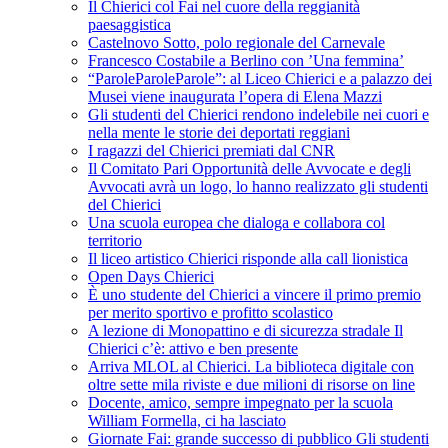
Il Chierici col Fai nel cuore della reggianità
paesaggistica
Castelnovo Sotto, polo regionale del Carnevale
Francesco Costabile a Berlino con ’Una femmina’
“ParoleParoleParole”: al Liceo Chierici e a palazzo dei
Musei viene inaugurata l’opera di Elena Mazzi
Gli studenti del Chierici rendono indelebile nei cuori e
nella mente le storie dei deportati reggiani
I ragazzi del Chierici premiati dal CNR
Il Comitato Pari Opportunità delle Avvocate e degli
Avvocati avrà un logo, lo hanno realizzato gli studenti
del Chierici
Una scuola europea che dialoga e collabora col
territorio
Il liceo artistico Chierici risponde alla call lionistica
Open Days Chierici
È uno studente del Chierici a vincere il primo premio
per merito sportivo e profitto scolastico
A lezione di Monopattino e di sicurezza stradale Il
Chierici c’è: attivo e ben presente
Arriva MLOL al Chierici. La biblioteca digitale con
oltre sette mila riviste e due milioni di risorse on line
Docente, amico, sempre impegnato per la scuola
William Formella, ci ha lasciato
Giornate Fai: grande successo di pubblico Gli studenti