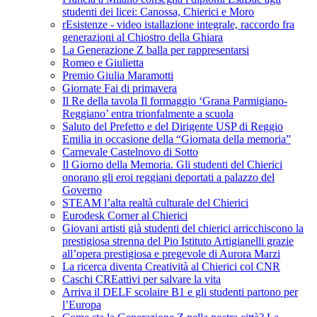
studenti dei licei: Canossa, Chierici e Moro
rEsistenze - video istallazione integrale, raccordo fra
generazioni al Chiostro della Ghiara
La Generazione Z balla per rappresentarsi
Romeo e Giulietta
Premio Giulia Maramotti
Giornate Fai di primavera
Il Re della tavola Il formaggio ‘Grana Parmigiano-
Reggiano’ entra trionfalmente a scuola
Saluto del Prefetto e del Dirigente USP di Reggio
Emilia in occasione della “Giornata della memoria”
Carnevale Castelnovo di Sotto
Il Giorno della Memoria. Gli studenti del Chierici
onorano gli eroi reggiani deportati a palazzo del
Governo
STEAM l’alta realtà culturale del Chierici
Eurodesk Corner al Chierici
Giovani artisti già studenti del chierici arricchiscono la
prestigiosa strenna del Pio Istituto Artigianelli grazie
all’opera prestigiosa e pregevole di Aurora Marzi
La ricerca diventa Creatività al Chierici col CNR
Caschi CREattivi per salvare la vita
Arriva il DELF scolaire B1 e gli studenti partono per
l’Europa