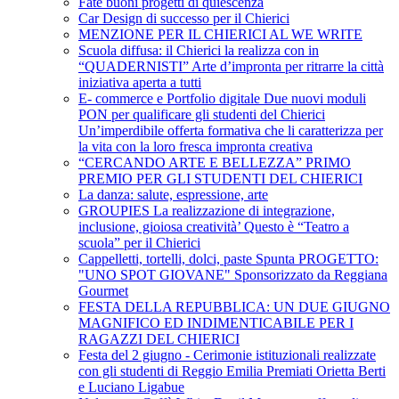
Fate buoni progetti di quiescenza
Car Design di successo per il Chierici
MENZIONE PER IL CHIERICI AL WE WRITE
Scuola diffusa: il Chierici la realizza con in
“QUADERNISTI” Arte d’impronta per ritrarre la città
iniziativa aperta a tutti
E- commerce e Portfolio digitale Due nuovi moduli
PON per qualificare gli studenti del Chierici
Un’imperdibile offerta formativa che li caratterizza per
la vita con la loro fresca impronta creativa
“CERCANDO ARTE E BELLEZZA” PRIMO
PREMIO PER GLI STUDENTI DEL CHIERICI
La danza: salute, espressione, arte
GROUPIES La realizzazione di integrazione,
inclusione, gioiosa creatività’ Questo è “Teatro a
scuola” per il Chierici
Cappelletti, tortelli, dolci, paste Spunta PROGETTO:
"UNO SPOT GIOVANE" Sponsorizzato da Reggiana
Gourmet
FESTA DELLA REPUBBLICA: UN DUE GIUGNO
MAGNIFICO ED INDIMENTICABILE PER I
RAGAZZI DEL CHIERICI
Festa del 2 giugno - Cerimonie istituzionali realizzate
con gli studenti di Reggio Emilia Premiati Orietta Berti
e Luciano Ligabue