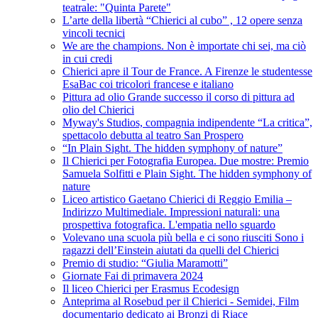
teatrale: "Quinta Parete"
L’arte della libertà “Chierici al cubo” , 12 opere senza
vincoli tecnici
We are the champions. Non è importate chi sei, ma ciò
in cui credi
Chierici apre il Tour de France. A Firenze le studentesse
EsaBac coi tricolori francese e italiano
Pittura ad olio Grande successo il corso di pittura ad
olio del Chierici
Myway's Studios, compagnia indipendente “La critica”,
spettacolo debutta al teatro San Prospero
“In Plain Sight. The hidden symphony of nature”
Il Chierici per Fotografia Europea. Due mostre: Premio
Samuela Solfitti e Plain Sight. The hidden symphony of
nature
Liceo artistico Gaetano Chierici di Reggio Emilia –
Indirizzo Multimediale. Impressioni naturali: una
prospettiva fotografica. L'empatia nello sguardo
Volevano una scuola più bella e ci sono riusciti Sono i
ragazzi dell’Einstein aiutati da quelli del Chierici
Premio di studio: “Giulia Maramotti”
Giornate Fai di primavera 2024
Il liceo Chierici per Erasmus Ecodesign
Anteprima al Rosebud per il Chierici - Semidei, Film
documentario dedicato ai Bronzi di Riace