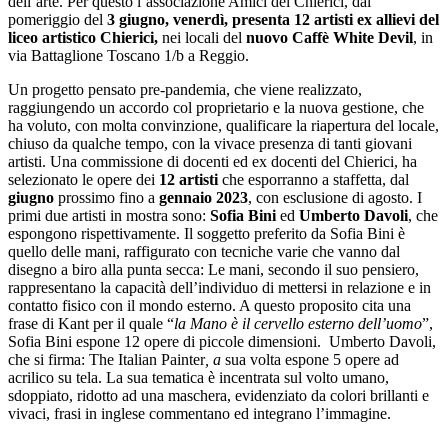
dell’arte. Per questo l’associazione Amici del Chierici, dal
pomeriggio del
3 giugno, venerdì, presenta 12 artisti ex allievi del
liceo artistico Chierici,
nei locali del
nuovo Caffè White Devil
, in
via Battaglione Toscano 1/b a Reggio.
Un progetto pensato pre-pandemia, che viene realizzato,
raggiungendo un accordo col proprietario e la nuova gestione, che
ha voluto, con molta convinzione, qualificare la riapertura del locale,
chiuso da qualche tempo, con la vivace presenza di tanti giovani
artisti. Una commissione di docenti ed ex docenti del Chierici, ha
selezionato le opere dei
12 artisti
che esporranno a staffetta, dal
giugno
prossimo fino a
gennaio 2023
, con esclusione di agosto. I
primi due artisti in mostra sono:
Sofia Bini
ed
Umberto Davoli
, che
espongono rispettivamente. Il soggetto preferito da Sofia Bini è
quello delle mani, raffigurato con tecniche varie che vanno dal
disegno a biro alla punta secca: Le mani, secondo il suo pensiero,
rappresentano la capacità dell’individuo di mettersi in relazione e in
contatto fisico con il mondo esterno. A questo proposito cita una
frase di Kant per il quale “
la Mano è il cervello esterno dell’uomo
”,
Sofia Bini espone 12 opere di piccole dimensioni. Umberto Davoli,
che si firma: The Italian Painter
, a
sua volta espone 5 opere ad
acrilico su tela. La sua tematica è incentrata sul volto umano,
sdoppiato, ridotto ad una maschera, evidenziato da colori brillanti e
vivaci, frasi in inglese commentano ed integrano l’immagine.
.