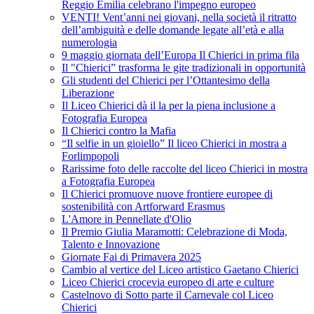
Reggio Emilia celebrano l'impegno europeo
VENTI! Vent’anni nei giovani, nella società il ritratto
dell’ambiguità e delle domande legate all’età e alla
numerologia
9 maggio giornata dell’Europa Il Chierici in prima fila
Il "Chierici” trasforma le gite tradizionali in opportunità
Gli studenti del Chierici per l’Ottantesimo della
Liberazione
Il Liceo Chierici dà il la per la piena inclusione a
Fotografia Europea
Il Chierici contro la Mafia
“Il selfie in un gioiello” Il liceo Chierici in mostra a
Forlimpopoli
Rarissime foto delle raccolte del liceo Chierici in mostra
a Fotografia Europea
Il Chierici promuove nuove frontiere europee di
sostenibilità con Artforward Erasmus
L'Amore in Pennellate d'Olio
Il Premio Giulia Maramotti: Celebrazione di Moda,
Talento e Innovazione
Giornate Fai di Primavera 2025
Cambio al vertice del Liceo artistico Gaetano Chierici
Liceo Chierici crocevia europeo di arte e culture
Castelnovo di Sotto parte il Carnevale col Liceo
Chierici