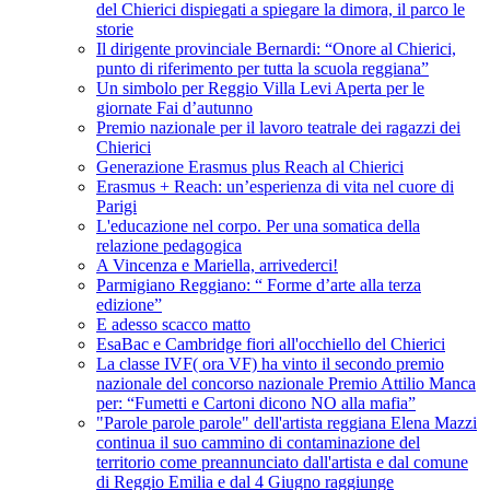
del Chierici dispiegati a spiegare la dimora, il parco le
storie
Il dirigente provinciale Bernardi: “Onore al Chierici,
punto di riferimento per tutta la scuola reggiana”
Un simbolo per Reggio Villa Levi Aperta per le
giornate Fai d’autunno
Premio nazionale per il lavoro teatrale dei ragazzi dei
Chierici
Generazione Erasmus plus Reach al Chierici
Erasmus + Reach: un’esperienza di vita nel cuore di
Parigi
L'educazione nel corpo. Per una somatica della
relazione pedagogica
A Vincenza e Mariella, arrivederci!
Parmigiano Reggiano: “ Forme d’arte alla terza
edizione”
E adesso scacco matto
EsaBac e Cambridge fiori all'occhiello del Chierici
La classe IVF( ora VF) ha vinto il secondo premio
nazionale del concorso nazionale Premio Attilio Manca
per: “Fumetti e Cartoni dicono NO alla mafia”
"Parole parole parole" dell'artista reggiana Elena Mazzi
continua il suo cammino di contaminazione del
territorio come preannunciato dall'artista e dal comune
di Reggio Emilia e dal 4 Giugno raggiunge