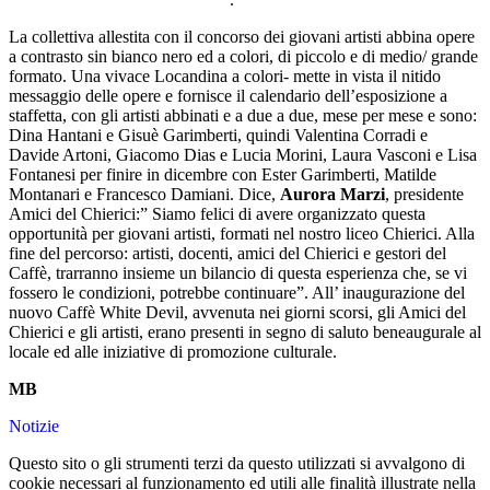
La collettiva allestita con il concorso dei giovani artisti abbina opere
a contrasto sin bianco nero ed a colori, di piccolo e di medio/ grande
formato. Una vivace Locandina a colori- mette in vista il nitido
messaggio delle opere e fornisce il calendario dell’esposizione a
staffetta, con gli artisti abbinati e a due a due, mese per mese e sono
:
Dina Hantani e Gisuè Garimberti, quindi Valentina Corradi e
Davide Artoni, Giacomo Dias e Lucia Morini, Laura Vasconi e Lisa
Fontanesi per finire in dicembre con Ester Garimberti, Matilde
Montanari e Francesco Damiani.
Dice,
Aurora Marzi
, presidente
Amici del Chierici:” Siamo felici di avere organizzato questa
opportunità per giovani artisti, formati nel nostro liceo Chierici. Alla
fine del percorso: artisti, docenti, amici del Chierici e gestori del
Caffè, trarranno insieme un bilancio di questa esperienza che, se vi
fossero le condizioni, potrebbe continuare”. All’ inaugurazione del
nuovo Caffè White Devil, avvenuta nei giorni scorsi, gli Amici del
Chierici e gli artisti, erano presenti in segno di saluto beneaugurale al
locale ed alle iniziative di promozione culturale.
MB
Notizie
Questo sito o gli strumenti terzi da questo utilizzati si avvalgono di
cookie necessari al funzionamento ed utili alle finalità illustrate nella