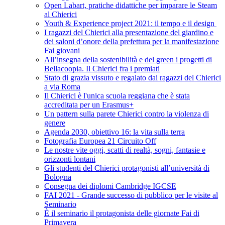
Open Labart, pratiche didattiche per imparare le Steam
al Chierici
Youth & Experience project 2021: il tempo e il design
I ragazzi del Chierici alla presentazione del giardino e
dei saloni d’onore della prefettura per la manifestazione
Fai giovani
All’insegna della sostenibilità e del green i progetti di
Bellacoopia. Il Chierici fra i premiati
Stato di grazia vissuto e regalato dai ragazzi del Chierici
a via Roma
Il Chierici è l'unica scuola reggiana che è stata
accreditata per un Erasmus+
Un pattern sulla parete Chierici contro la violenza di
genere
Agenda 2030, obiettivo 16: la vita sulla terra
Fotografia Europea 21 Circuito Off
Le nostre vite oggi, scatti di realtà, sogni, fantasie e
orizzonti lontani
Gli studenti del Chierici protagonisti all’università di
Bologna
Consegna dei diplomi Cambridge IGCSE
FAI 2021 - Grande successo di pubblico per le visite al
Seminario
È il seminario il protagonista delle giornate Fai di
Primavera