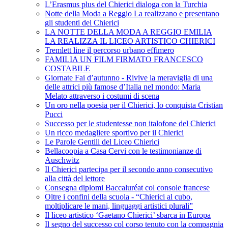
L’Erasmus plus del Chierici dialoga con la Turchia
Notte della Moda a Reggio La realizzano e presentano
gli studenti del Chierici
LA NOTTE DELLA MODA A REGGIO EMILIA
LA REALIZZA IL LICEO ARTISTICO CHIERICI
Tremlett line il percorso urbano effimero
FAMILIA UN FILM FIRMATO FRANCESCO
COSTABILE
Giornate Fai d’autunno - Rivive la meraviglia di una
delle attrici più famose d’Italia nel mondo: Maria
Melato attraverso i costumi di scena
Un oro nella poesia per il Chierici, lo conquista Cristian
Pucci
Successo per le studentesse non italofone del Chierici
Un ricco medagliere sportivo per il Chierici
Le Parole Gentili del Liceo Chierici
Bellacoopia a Casa Cervi con le testimonianze di
Auschwitz
Il Chierici partecipa per il secondo anno consecutivo
alla città del lettore
Consegna diplomi Baccaluréat col console francese
Oltre i confini della scuola - “Chierici al cubo,
moltiplicare le mani, linguaggi artistici plurali”
Il liceo artistico ‘Gaetano Chierici’ sbarca in Europa
Il segno del successo col corso tenuto con la compagnia