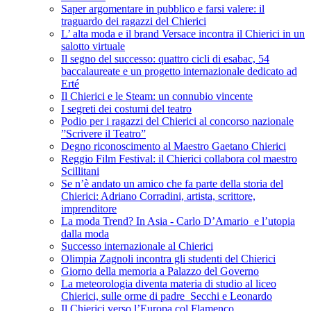
Saper argomentare in pubblico e farsi valere: il
traguardo dei ragazzi del Chierici
L’ alta moda e il brand Versace incontra il Chierici in un
salotto virtuale
Il segno del successo: quattro cicli di esabac, 54
baccalaureate e un progetto internazionale dedicato ad
Erté
Il Chierici e le Steam: un connubio vincente
I segreti dei costumi del teatro
Podio per i ragazzi del Chierici al concorso nazionale
”Scrivere il Teatro”
Degno riconoscimento al Maestro Gaetano Chierici
Reggio Film Festival: il Chierici collabora col maestro
Scillitani
Se n’è andato un amico che fa parte della storia del
Chierici: Adriano Corradini, artista, scrittore,
imprenditore
La moda Trend? In Asia - Carlo D’Amario e l’utopia
dalla moda
Successo internazionale al Chierici
Olimpia Zagnoli incontra gli studenti del Chierici
Giorno della memoria a Palazzo del Governo
La meteorologia diventa materia di studio al liceo
Chierici, sulle orme di padre Secchi e Leonardo
Il Chierici verso l’Europa col Flamenco