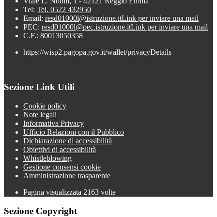
Viale L. Nobili, 1 - 42121 Reggio Emilia
Tel:
Tel. 0522 432950
Email:
resd01000l@istruzione.it
Link per inviare una mail
PEC:
resd01000l@pec.istruzione.it
Link per inviare una mail
C.F.: 80013050358
https://wisp2.pagopa.gov.it/wallet/privacyDetails
Sezione Link Utili
Cookie policy
Note legali
Informativa Privacy
Ufficio Relazioni con il Pubblico
Dichiarazione di accessibilità
Obiettivi di accessibilità
Whistleblowing
Gestione consensi cookie
Amministrazione trasparente
Pagina visualizzata
2163
volte
Sezione Copyright