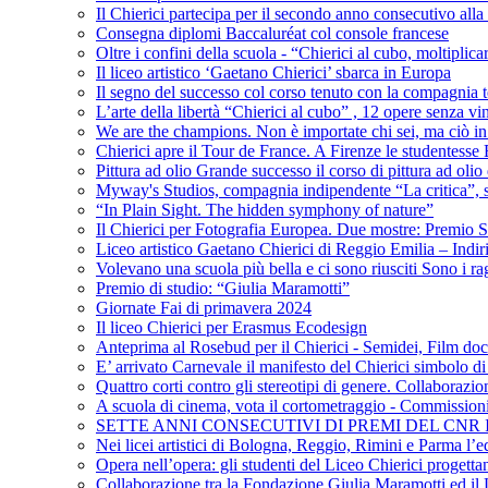
Il Chierici partecipa per il secondo anno consecutivo alla c
Consegna diplomi Baccaluréat col console francese
Oltre i confini della scuola - “Chierici al cubo, moltiplicar
Il liceo artistico ‘Gaetano Chierici’ sbarca in Europa
Il segno del successo col corso tenuto con la compagnia t
L’arte della libertà “Chierici al cubo” , 12 opere senza vin
We are the champions. Non è importate chi sei, ma ciò in
Chierici apre il Tour de France. A Firenze le studentesse E
Pittura ad olio Grande successo il corso di pittura ad olio 
Myway's Studios, compagnia indipendente “La critica”, s
“In Plain Sight. The hidden symphony of nature”
Il Chierici per Fotografia Europea. Due mostre: Premio S
Liceo artistico Gaetano Chierici di Reggio Emilia – Indir
Volevano una scuola più bella e ci sono riusciti Sono i rag
Premio di studio: “Giulia Maramotti”
Giornate Fai di primavera 2024
Il liceo Chierici per Erasmus Ecodesign
Anteprima al Rosebud per il Chierici - Semidei, Film do
E’ arrivato Carnevale il manifesto del Chierici simbolo d
Quattro corti contro gli stereotipi di genere. Collaborazio
A scuola di cinema, vota il cortometraggio - Commission
SETTE ANNI CONSECUTIVI DI PREMI DEL CNR
Nei licei artistici di Bologna, Reggio, Rimini e Parma l’ed
Opera nell’opera: gli studenti del Liceo Chierici progett
Collaborazione tra la Fondazione Giulia Maramotti ed il 