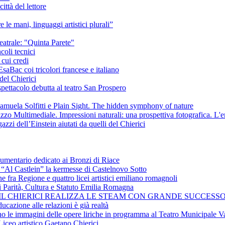
ittà del lettore
e le mani, linguaggi artistici plurali”
eatrale: "Quinta Parete"
coli tecnici
 cui credi
saBac coi tricolori francese e italiano
del Chierici
pettacolo debutta al teatro San Prospero
amuela Solfitti e Plain Sight. The hidden symphony of nature
izzo Multimediale. Impressioni naturali: una prospettiva fotografica. L'
azzi dell’Einstein aiutati da quelli del Chierici
cumentario dedicato ai Bronzi di Riace
i “Al Castlein” la kermesse di Castelnovo Sotto
ne fra Regione e quattro licei artistici emiliano romagnoli
i Parità, Cultura e Statuto Emilia Romagna
 IL CHIERICI REALIZZA LE STEAM CON GRANDE SUCCESSO
ucazione alle relazioni è già realtà
ano le immagini delle opere liriche in programma al Teatro Municipale Va
Liceo artistico Gaetano Chierici