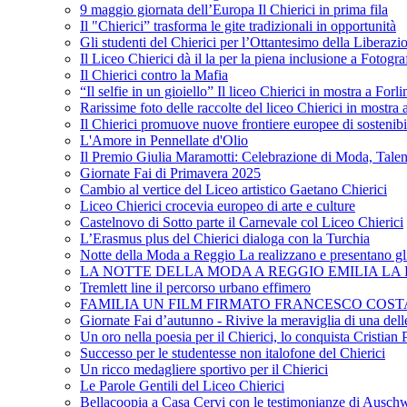
9 maggio giornata dell’Europa Il Chierici in prima fila
Il "Chierici” trasforma le gite tradizionali in opportunità
Gli studenti del Chierici per l’Ottantesimo della Liberazi
Il Liceo Chierici dà il la per la piena inclusione a Fotogr
Il Chierici contro la Mafia
“Il selfie in un gioiello” Il liceo Chierici in mostra a Forl
Rarissime foto delle raccolte del liceo Chierici in mostra
Il Chierici promuove nuove frontiere europee di sostenib
L'Amore in Pennellate d'Olio
Il Premio Giulia Maramotti: Celebrazione di Moda, Tale
Giornate Fai di Primavera 2025
Cambio al vertice del Liceo artistico Gaetano Chierici
Liceo Chierici crocevia europeo di arte e culture
Castelnovo di Sotto parte il Carnevale col Liceo Chierici
L’Erasmus plus del Chierici dialoga con la Turchia
Notte della Moda a Reggio La realizzano e presentano gli
LA NOTTE DELLA MODA A REGGIO EMILIA LA R
Tremlett line il percorso urbano effimero
FAMILIA UN FILM FIRMATO FRANCESCO COST
Giornate Fai d’autunno - Rivive la meraviglia di una dell
Un oro nella poesia per il Chierici, lo conquista Cristian 
Successo per le studentesse non italofone del Chierici
Un ricco medagliere sportivo per il Chierici
Le Parole Gentili del Liceo Chierici
Bellacoopia a Casa Cervi con le testimonianze di Auschw