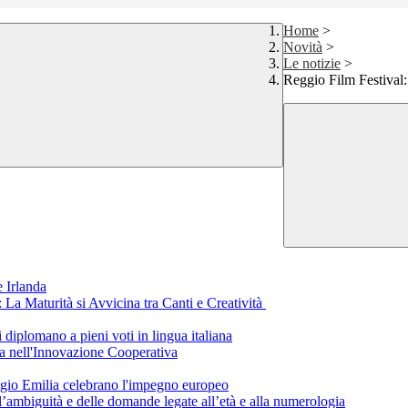
Home
>
Novità
>
Le notizie
>
Reggio Film Festival: 
 Irlanda
a Maturità si Avvicina tra Canti e Creatività
i diplomano a pieni voti in lingua italiana
a nell'Innovazione Cooperativa
eggio Emilia celebrano l'impegno europeo
ll’ambiguità e delle domande legate all’età e alla numerologia