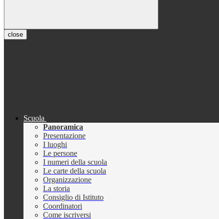
close
Scuola
Panoramica
Presentazione
I luoghi
Le persone
I numeri della scuola
Le carte della scuola
Organizzazione
La storia
Consiglio di Istituto
Coordinatori
Come iscriversi