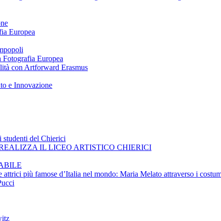
one
afia Europea
impopoli
 a Fotografia Europea
ilità con Artforward Erasmus
nto e Innovazione
 studenti del Chierici
EALIZZA IL LICEO ARTISTICO CHIERICI
ABILE
e attrici più famose d’Italia nel mondo: Maria Melato attraverso i costum
Pucci
itz