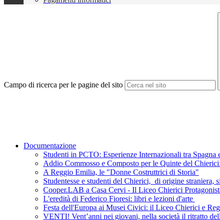
Campo di ricerca per le pagine del sito
Documentazione
Studenti in PCTO: Esperienze Internazionali tra Spagna e
Addio Commosso e Composto per le Quinte del Chierici: L
A Reggio Emilia, le "Donne Costruttrici di Storia"
Studentesse e studenti del Chierici, di origine straniera, s
Cooper.LAB a Casa Cervi - Il Liceo Chierici Protagonist
L'eredità di Federico Fioresi: libri e lezioni d'arte
Festa dell'Europa ai Musei Civici: il Liceo Chierici e R
VENTI! Vent’anni nei giovani, nella società il ritratto de