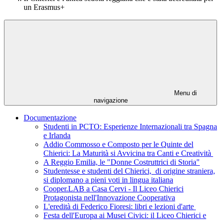
un Erasmus+
Menu di
navigazione
Documentazione
Studenti in PCTO: Esperienze Internazionali tra Spagna
e Irlanda
Addio Commosso e Composto per le Quinte del
Chierici: La Maturità si Avvicina tra Canti e Creatività
A Reggio Emilia, le "Donne Costruttrici di Storia"
Studentesse e studenti del Chierici, di origine straniera,
si diplomano a pieni voti in lingua italiana
Cooper.LAB a Casa Cervi - Il Liceo Chierici
Protagonista nell'Innovazione Cooperativa
L'eredità di Federico Fioresi: libri e lezioni d'arte
Festa dell'Europa ai Musei Civici: il Liceo Chierici e