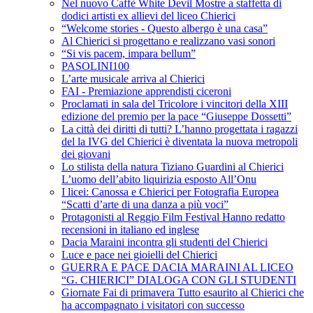
Nel nuovo Caffè White Devil Mostre a staffetta di
dodici artisti ex allievi del liceo Chierici
“Welcome stories - Questo albergo è una casa”
Al Chierici si progettano e realizzano vasi sonori
“Si vis pacem, impara bellum”
PASOLINI100
L’arte musicale arriva al Chierici
FAI - Premiazione apprendisti ciceroni
Proclamati in sala del Tricolore i vincitori della XIII
edizione del premio per la pace “Giuseppe Dossetti”
La città dei diritti di tutti? L’hanno progettata i ragazzi
del la IVG del Chierici è diventata la nuova metropoli
dei giovani
Lo stilista della natura Tiziano Guardini al Chierici
L’uomo dell’abito liquirizia esposto All’Onu
I licei: Canossa e Chierici per Fotografia Europea
“Scatti d’arte di una danza a più voci”
Protagonisti al Reggio Film Festival Hanno redatto
recensioni in italiano ed inglese
Dacia Maraini incontra gli studenti del Chierici
Luce e pace nei gioielli del Chierici
GUERRA E PACE DACIA MARAINI AL LICEO
“G. CHIERICI” DIALOGA CON GLI STUDENTI
Giornate Fai di primavera Tutto esaurito al Chierici che
ha accompagnato i visitatori con successo