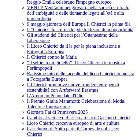
Reggio Emilia celebrano l'impegno europeo
VENTI! Vent’anni nei giovani, nella società il ritratto
dell’ambiguità e delle domande legate all’età e alla
numerologia
9 maggio giornata dell’Europa Il Chierici in prima fila
Il "Chierici” trasforma le gite tradizionali in opportunità
Gli studenti del Chierici per l’Ottantesimo della
Liberazione
Il Liceo Chierici dà il la per la piena inclusione a
Fotografia Europea
Il Chierici contro la Mafia
“Il selfie in un gioiello” Il liceo Chierici in mostra a
Forlimpopoli
Rarissime foto delle raccolte del liceo Chierici in mostra
a Fotografia Europea
Il Chierici promuove nuove frontiere europee di
sostenibilità con Artforward Erasmus
L'Amore in Pennellate d'Olio
Il Premio Giulia Maramotti: Celebrazione di Moda,
Talento e Innovazione
Giornate Fai di Primavera 2025
Cambio al vertice del Liceo artistico Gaetano Chierici
Liceo Chierici crocevia europeo di arte e culture
Castelnovo di Sotto parte il Carnevale col Liceo
Chierici