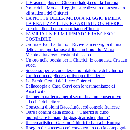
L’Erasmus plus del Chierici dialoga con la Turchia
Notte della Moda a Reggio La realizzano e presentano
gli studenti del Chierici
LA NOTTE DELLA MODA A REGGIO EMILIA
LA REALIZZA IL LICEO ARTISTICO CHIERICI
Tremlett line il percorso urbano effimero
FAMILIA UN FILM FIRMATO FRANCESCO
COSTABILE
Giornate Fai d’autunno - Rivive la meraviglia di una
delle attrici più famose d’Italia nel mondo: Maria
Melato attraverso i costumi di scena
Un oro nella poesia per il Chierici, lo conquista Cristian
Pucci
Successo per le studentesse non italofone del Chierici
Un ricco medagliere sportivo per il Chierici
Le Parole Gentili del Liceo Chierici
Bellacoopia a Casa Cervi con le testimonianze di
Auschwitz
Il Chierici partecipa per il secondo anno consecutivo
alla città del lettore
Consegna diplomi Baccaluréat col console francese
Oltre i confini della scuola - “Chierici al cubo,
moltiplicare le mani, linguaggi artistici plurali”
Il liceo artistico ‘Gaetano Chierici’ sbarca in Europa
Il segno del successo col corso tenuto con la compagnia