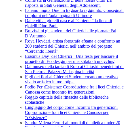
Come sta la Generazione Z nella nostra città? La
risposta in Stati Generali degli Adolescenti
Italiano lingua Due un traguardo raggiunto. Consegnati
i diplomi nell’aula magna di Unimore
Dalle viti ai gioielli nasce al “Chierici” la linea di
gioielli Dino Paoli
Bravissimi gli studenti del Chierici alle giornate Fai
D’Autunno
Roya Heydari, artista fotografa afgana a confronto an
200 studenti del Chierici nell’ambito del progetto
“Cercando libertà”
Erasmus Day del Chierici - Una festa per lanciare il
progetto di Ecodesign per una sfilata di upcycling
Dal museo della tarsia di Rolo ai Chiostri benedettini di
San Pietro a Palazzo Malaspina in città
Figli dei fiori al Chierici Studenti creano un creativo
vivaio artistico in monotipia
Podio Per rEsistenze Coproduzione fra i licei Chierici e
Canossa come incontro fra generazioni
Reggio capitale della rinascita delle biblioteche
scolastiche
Linguaggio del corpo come incontro tra generazioni
Coproduzione fra i licei Chierici e Canossa per
“rEsistenze”
Sandra Milena Ferrari ai mondiali di atletica under 20