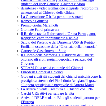
studenti dei licei: Canossa, Chierici e Moro
rEsistenze - video istallazione integrale, raccordo fra
generazioni al Chiostro della Ghiara
La Generazione Z balla per rappresentarsi
Romeo e Giulietta
Premio Giulia Maramotti
Giornate Fai di primavera
Il Re della tavola Il formaggio ‘Grana Parmigiano-
Reggiano’ entra trionfalmente a scuola
Saluto del Prefetto e del Dirigente USP di Reggio
Emilia in occasione della “Giornata della memoria”
Carnevale Castelnovo di Sotto
Il Giorno della Memoria. Gli studenti del Chierici
onorano gli eroi reggiani deportati a palazzo del
Governo
STEAM l’alta realtà culturale del Chierici
Eurodesk Corner al Chierici
Giovani artisti già studenti del chierici arricchiscono la
prestigiosa strenna del Pio Istituto Artigianelli grazie
all’opera prestigiosa e pregevole di Aurora Marzi
La ricerca diventa Creatività al Chierici col CNR
Caschi CREattivi per salvare la vita
Arriva il DELF scolaire B1 e gli studenti partono per
l’Europa