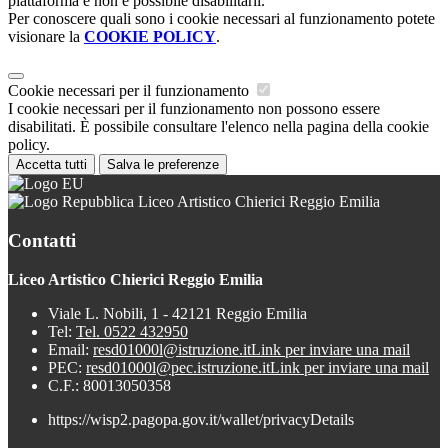
piattaforma e non è possibile disabilitarli.
Per conoscere quali sono i cookie necessari al funzionamento potete
visionare la
COOKIE POLICY
.
Cookie necessari per il funzionamento
I cookie necessari per il funzionamento non possono essere
disabilitati. È possibile consultare l'elenco nella pagina della cookie
policy.
Accetta tutti
Salva le preferenze
Liceo Artistico Chierici Reggio Emilia
Contatti
Liceo Artistico Chierici Reggio Emilia
Viale L. Nobili, 1 - 42121 Reggio Emilia
Tel:
Tel. 0522 432950
Email:
resd01000l@istruzione.it
Link per inviare una mail
PEC:
resd01000l@pec.istruzione.it
Link per inviare una mail
C.F.: 80013050358
https://wisp2.pagopa.gov.it/wallet/privacyDetails