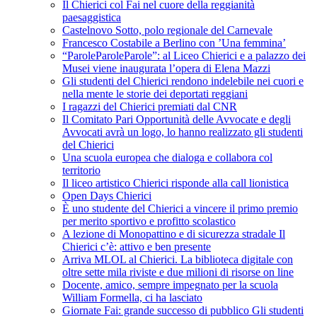
Il Chierici col Fai nel cuore della reggianità
paesaggistica
Castelnovo Sotto, polo regionale del Carnevale
Francesco Costabile a Berlino con ’Una femmina’
“ParoleParoleParole”: al Liceo Chierici e a palazzo dei
Musei viene inaugurata l’opera di Elena Mazzi
Gli studenti del Chierici rendono indelebile nei cuori e
nella mente le storie dei deportati reggiani
I ragazzi del Chierici premiati dal CNR
Il Comitato Pari Opportunità delle Avvocate e degli
Avvocati avrà un logo, lo hanno realizzato gli studenti
del Chierici
Una scuola europea che dialoga e collabora col
territorio
Il liceo artistico Chierici risponde alla call lionistica
Open Days Chierici
È uno studente del Chierici a vincere il primo premio
per merito sportivo e profitto scolastico
A lezione di Monopattino e di sicurezza stradale Il
Chierici c’è: attivo e ben presente
Arriva MLOL al Chierici. La biblioteca digitale con
oltre sette mila riviste e due milioni di risorse on line
Docente, amico, sempre impegnato per la scuola
William Formella, ci ha lasciato
Giornate Fai: grande successo di pubblico Gli studenti