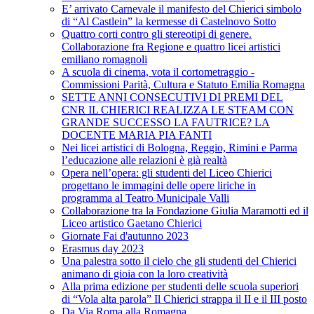
E’ arrivato Carnevale il manifesto del Chierici simbolo
di “Al Castlein” la kermesse di Castelnovo Sotto
Quattro corti contro gli stereotipi di genere.
Collaborazione fra Regione e quattro licei artistici
emiliano romagnoli
A scuola di cinema, vota il cortometraggio -
Commissioni Parità, Cultura e Statuto Emilia Romagna
SETTE ANNI CONSECUTIVI DI PREMI DEL
CNR IL CHIERICI REALIZZA LE STEAM CON
GRANDE SUCCESSO LA FAUTRICE? LA
DOCENTE MARIA PIA FANTI
Nei licei artistici di Bologna, Reggio, Rimini e Parma
l’educazione alle relazioni è già realtà
Opera nell’opera: gli studenti del Liceo Chierici
progettano le immagini delle opere liriche in
programma al Teatro Municipale Valli
Collaborazione tra la Fondazione Giulia Maramotti ed il
Liceo artistico Gaetano Chierici
Giornate Fai d'autunno 2023
Erasmus day 2023
Una palestra sotto il cielo che gli studenti del Chierici
animano di gioia con la loro creatività
Alla prima edizione per studenti delle scuola superiori
di “Vola alta parola” Il Chierici strappa il II e il III posto
Da Via Roma alla Romagna