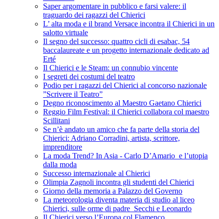
Saper argomentare in pubblico e farsi valere: il
traguardo dei ragazzi del Chierici
L’ alta moda e il brand Versace incontra il Chierici in un
salotto virtuale
Il segno del successo: quattro cicli di esabac, 54
baccalaureate e un progetto internazionale dedicato ad
Erté
Il Chierici e le Steam: un connubio vincente
I segreti dei costumi del teatro
Podio per i ragazzi del Chierici al concorso nazionale
”Scrivere il Teatro”
Degno riconoscimento al Maestro Gaetano Chierici
Reggio Film Festival: il Chierici collabora col maestro
Scillitani
Se n’è andato un amico che fa parte della storia del
Chierici: Adriano Corradini, artista, scrittore,
imprenditore
La moda Trend? In Asia - Carlo D’Amario e l’utopia
dalla moda
Successo internazionale al Chierici
Olimpia Zagnoli incontra gli studenti del Chierici
Giorno della memoria a Palazzo del Governo
La meteorologia diventa materia di studio al liceo
Chierici, sulle orme di padre Secchi e Leonardo
Il Chierici verso l’Europa col Flamenco