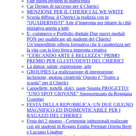
Fate buoni progetti di quiescenza
Car Design di successo per il Chierici
MENZIONE PER IL CHIERICI AL WE WRITE
Scuola diffusa: il Chierici la realizza con in
“QUADERNISTI” Arte d’impronta per ritrarre la città
iniziativa aperta a tutti
E- commerce e Portfolio digitale Due nuovi moduli
PON per qualificare gli studenti del Chierici
Un’imperdibile offerta formativa che li caratterizza per
la vita con la loro fresca impronta creativa
“CERCANDO ARTE E BELLEZZA” PRIMO
PREMIO PER GLI STUDENTI DEL CHIERICI
La danza: salute, espressione, arte
GROUPIES La realizzazione di integrazione,
inclusione, gioiosa creatività’ Questo è “Teatro a
scuola” per il Chierici
Cappelletti, tortelli, dolci, paste Spunta PROGETTO:
"UNO SPOT GIOVANE" Sponsorizzato da Reggiana
Gourmet
FESTA DELLA REPUBBLICA: UN DUE GIUGNO
MAGNIFICO ED INDIMENTICABILE PER I
RAGAZZI DEL CHIERICI
Festa del 2 giugno - Cerimonie istituzionali realizzate
con gli studenti di Reggio Emilia Premiati Orietta Berti
e Luciano Ligabue