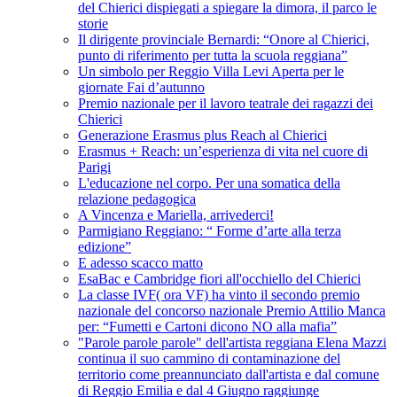
del Chierici dispiegati a spiegare la dimora, il parco le
storie
Il dirigente provinciale Bernardi: “Onore al Chierici,
punto di riferimento per tutta la scuola reggiana”
Un simbolo per Reggio Villa Levi Aperta per le
giornate Fai d’autunno
Premio nazionale per il lavoro teatrale dei ragazzi dei
Chierici
Generazione Erasmus plus Reach al Chierici
Erasmus + Reach: un’esperienza di vita nel cuore di
Parigi
L'educazione nel corpo. Per una somatica della
relazione pedagogica
A Vincenza e Mariella, arrivederci!
Parmigiano Reggiano: “ Forme d’arte alla terza
edizione”
E adesso scacco matto
EsaBac e Cambridge fiori all'occhiello del Chierici
La classe IVF( ora VF) ha vinto il secondo premio
nazionale del concorso nazionale Premio Attilio Manca
per: “Fumetti e Cartoni dicono NO alla mafia”
"Parole parole parole" dell'artista reggiana Elena Mazzi
continua il suo cammino di contaminazione del
territorio come preannunciato dall'artista e dal comune
di Reggio Emilia e dal 4 Giugno raggiunge