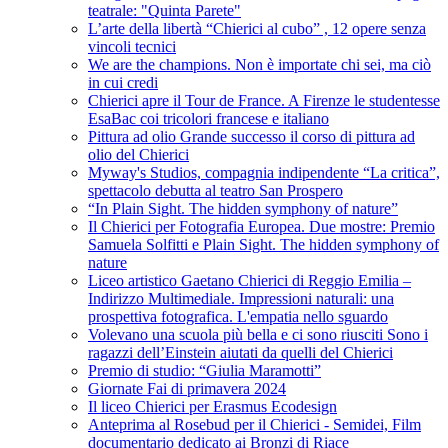
teatrale: "Quinta Parete"
L’arte della libertà “Chierici al cubo” , 12 opere senza
vincoli tecnici
We are the champions. Non è importate chi sei, ma ciò
in cui credi
Chierici apre il Tour de France. A Firenze le studentesse
EsaBac coi tricolori francese e italiano
Pittura ad olio Grande successo il corso di pittura ad
olio del Chierici
Myway's Studios, compagnia indipendente “La critica”,
spettacolo debutta al teatro San Prospero
“In Plain Sight. The hidden symphony of nature”
Il Chierici per Fotografia Europea. Due mostre: Premio
Samuela Solfitti e Plain Sight. The hidden symphony of
nature
Liceo artistico Gaetano Chierici di Reggio Emilia –
Indirizzo Multimediale. Impressioni naturali: una
prospettiva fotografica. L'empatia nello sguardo
Volevano una scuola più bella e ci sono riusciti Sono i
ragazzi dell’Einstein aiutati da quelli del Chierici
Premio di studio: “Giulia Maramotti”
Giornate Fai di primavera 2024
Il liceo Chierici per Erasmus Ecodesign
Anteprima al Rosebud per il Chierici - Semidei, Film
documentario dedicato ai Bronzi di Riace