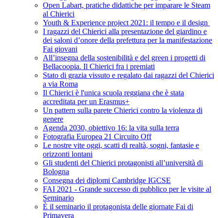
Open Labart, pratiche didattiche per imparare le Steam
al Chierici
Youth & Experience project 2021: il tempo e il design
I ragazzi del Chierici alla presentazione del giardino e
dei saloni d’onore della prefettura per la manifestazione
Fai giovani
All’insegna della sostenibilità e del green i progetti di
Bellacoopia. Il Chierici fra i premiati
Stato di grazia vissuto e regalato dai ragazzi del Chierici
a via Roma
Il Chierici è l'unica scuola reggiana che è stata
accreditata per un Erasmus+
Un pattern sulla parete Chierici contro la violenza di
genere
Agenda 2030, obiettivo 16: la vita sulla terra
Fotografia Europea 21 Circuito Off
Le nostre vite oggi, scatti di realtà, sogni, fantasie e
orizzonti lontani
Gli studenti del Chierici protagonisti all’università di
Bologna
Consegna dei diplomi Cambridge IGCSE
FAI 2021 - Grande successo di pubblico per le visite al
Seminario
È il seminario il protagonista delle giornate Fai di
Primavera