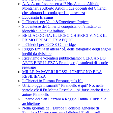
A.A. A. professore cercasi? No, A come Alfredo
Montanari e Alberto Artioli I due docenti del Chierici,
che salutano la scuola per la quiescenza
Ecodesign Erasmus
Il Chierici per Youth&Experience Project
Studentesse del Chierici conquistano l’attestato di
idoneità alla lingua italiana
BELLACOOPIA: IL LICEO CHIERICI VINCE IL
PRIMO PREMIO EX AEQUO
Il Chierici per IGCSE Cambridge
Reggio Emilia in attesa? Sì, delle fotografie degli angoli
inediti da rivisitare
Riceviamo e volentieri pubblichiamo: CERCANDO
ARTE E BELLEZZA Premi per gli studenti di scuole
reggiane
MILLE PAPAVERI ROSSI! L’IMPEGNO E LA
RESILIENZA
Il Chierici in Europa Erasmus puls K1
Ufficio oggetti smarriti? Pirandello è qui? No, nelle
scatole c’è il Fu Mattia Pascal e… sì, forse anche il suo
autore Pirandello
Il parco del San Lazzaro a Reggio Emilia. Guida alle
architetture
Nella giornata dell’Europa il console generale di
Francia a Milano consegna i diplomi EsaBac agli