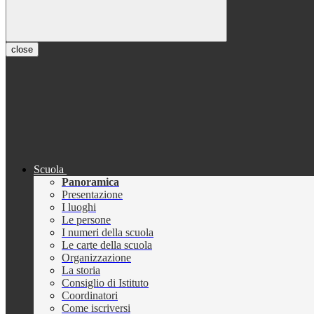
close
Scuola
Panoramica
Presentazione
I luoghi
Le persone
I numeri della scuola
Le carte della scuola
Organizzazione
La storia
Consiglio di Istituto
Coordinatori
Come iscriversi