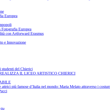
one
afia Europea
impopoli
 a Fotografia Europea
ilità con Artforward Erasmus
nto e Innovazione
 studenti del Chierici
EALIZZA IL LICEO ARTISTICO CHIERICI
ABILE
e attrici più famose d’Italia nel mondo: Maria Melato attraverso i costum
Pucci
itz