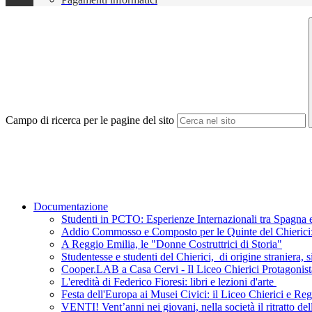
Campo di ricerca per le pagine del sito
Documentazione
Studenti in PCTO: Esperienze Internazionali tra Spagna e
Addio Commosso e Composto per le Quinte del Chierici: L
A Reggio Emilia, le "Donne Costruttrici di Storia"
Studentesse e studenti del Chierici, di origine straniera, s
Cooper.LAB a Casa Cervi - Il Liceo Chierici Protagonist
L'eredità di Federico Fioresi: libri e lezioni d'arte
Festa dell'Europa ai Musei Civici: il Liceo Chierici e R
VENTI! Vent’anni nei giovani, nella società il ritratto de