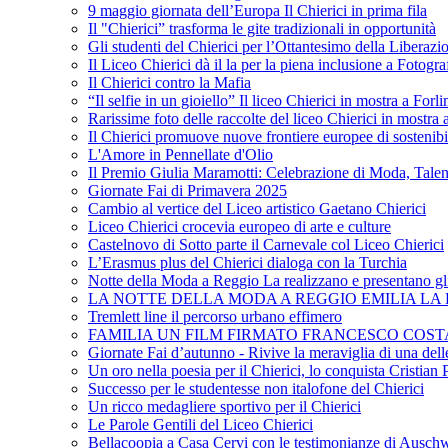
9 maggio giornata dell’Europa Il Chierici in prima fila
Il "Chierici” trasforma le gite tradizionali in opportunità
Gli studenti del Chierici per l’Ottantesimo della Liberazi
Il Liceo Chierici dà il la per la piena inclusione a Fotogr
Il Chierici contro la Mafia
“Il selfie in un gioiello” Il liceo Chierici in mostra a Forl
Rarissime foto delle raccolte del liceo Chierici in mostra
Il Chierici promuove nuove frontiere europee di sostenib
L'Amore in Pennellate d'Olio
Il Premio Giulia Maramotti: Celebrazione di Moda, Tale
Giornate Fai di Primavera 2025
Cambio al vertice del Liceo artistico Gaetano Chierici
Liceo Chierici crocevia europeo di arte e culture
Castelnovo di Sotto parte il Carnevale col Liceo Chierici
L’Erasmus plus del Chierici dialoga con la Turchia
Notte della Moda a Reggio La realizzano e presentano gli
LA NOTTE DELLA MODA A REGGIO EMILIA LA R
Tremlett line il percorso urbano effimero
FAMILIA UN FILM FIRMATO FRANCESCO COST
Giornate Fai d’autunno - Rivive la meraviglia di una dell
Un oro nella poesia per il Chierici, lo conquista Cristian 
Successo per le studentesse non italofone del Chierici
Un ricco medagliere sportivo per il Chierici
Le Parole Gentili del Liceo Chierici
Bellacoopia a Casa Cervi con le testimonianze di Auschw