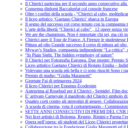
Il Chierici partecipa per il secondo anno consecutivo alla c
Consegna diplomi Baccaluréat col console francese
Oltre i confini della scuola - “Chierici al cubo, moltiplicar
Il liceo artistico ‘Gaetano Chierici’ sbarca in Europa
Il segno del successo col corso tenuto con la compagnia t
L’arte della libertà “Chierici al cubo” , 12 opere senza vin
We are the champions. Non è importate chi sei, ma ciò in
Chierici apre il Tour de France. A Firenze le studentesse E
Pittura ad olio Grande successo il corso di pittura ad olio 
Myway's Studios, compagnia indipendente “La critica”, s
“In Plain Sight. The hidden symphony of nature”
Il Chierici per Fotografia Europea. Due mostre: Premio S
Liceo artistico Gaetano Chierici di Reggio Emilia – Indir
Volevano una scuola più bella e ci sono riusciti Sono i rag
Premio di studio: “Giulia Maramotti”
Giornate Fai di primavera 2024
Il liceo Chierici per Erasmus Ecodesign
Anteprima al Rosebud per il Chierici - Semidei, Film do
E’ arrivato Carnevale il manifesto del Chierici simbolo d
Quattro corti contro gli stereotipi di genere. Collaborazio
A scuola di cinema, vota il cortometraggio - Commission
SETTE ANNI CONSECUTIVI DI PREMI DEL CNR
Nei licei artistici di Bologna, Reggio, Rimini e Parma l’ed
Opera nell’opera: gli studenti del Liceo Chierici progett
Collaborazione tra la Fondazione Giulia Maramotti ed il 