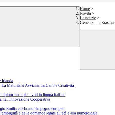
Home
>
Novità
>
Le notizie
>
Generazione Erasmus 
 Irlanda
a Maturità si Avvicina tra Canti e Creatività
i diplomano a pieni voti in lingua italiana
a nell'Innovazione Cooperativa
eggio Emilia celebrano l'impegno europeo
ll’ambiguità e delle domande legate all’età e alla numerologia