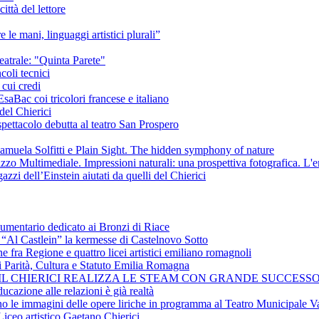
ittà del lettore
e le mani, linguaggi artistici plurali”
eatrale: "Quinta Parete"
coli tecnici
 cui credi
saBac coi tricolori francese e italiano
del Chierici
pettacolo debutta al teatro San Prospero
amuela Solfitti e Plain Sight. The hidden symphony of nature
izzo Multimediale. Impressioni naturali: una prospettiva fotografica. L'
azzi dell’Einstein aiutati da quelli del Chierici
cumentario dedicato ai Bronzi di Riace
i “Al Castlein” la kermesse di Castelnovo Sotto
ne fra Regione e quattro licei artistici emiliano romagnoli
i Parità, Cultura e Statuto Emilia Romagna
 IL CHIERICI REALIZZA LE STEAM CON GRANDE SUCCESSO
ucazione alle relazioni è già realtà
ano le immagini delle opere liriche in programma al Teatro Municipale Va
Liceo artistico Gaetano Chierici