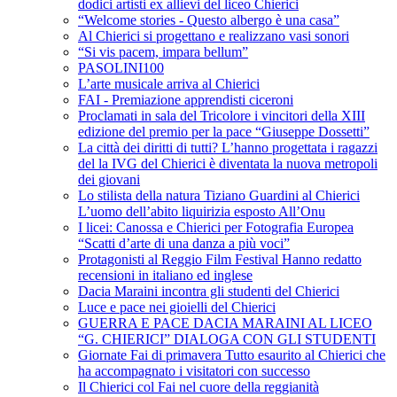
dodici artisti ex allievi del liceo Chierici
“Welcome stories - Questo albergo è una casa”
Al Chierici si progettano e realizzano vasi sonori
“Si vis pacem, impara bellum”
PASOLINI100
L’arte musicale arriva al Chierici
FAI - Premiazione apprendisti ciceroni
Proclamati in sala del Tricolore i vincitori della XIII
edizione del premio per la pace “Giuseppe Dossetti”
La città dei diritti di tutti? L’hanno progettata i ragazzi
del la IVG del Chierici è diventata la nuova metropoli
dei giovani
Lo stilista della natura Tiziano Guardini al Chierici
L’uomo dell’abito liquirizia esposto All’Onu
I licei: Canossa e Chierici per Fotografia Europea
“Scatti d’arte di una danza a più voci”
Protagonisti al Reggio Film Festival Hanno redatto
recensioni in italiano ed inglese
Dacia Maraini incontra gli studenti del Chierici
Luce e pace nei gioielli del Chierici
GUERRA E PACE DACIA MARAINI AL LICEO
“G. CHIERICI” DIALOGA CON GLI STUDENTI
Giornate Fai di primavera Tutto esaurito al Chierici che
ha accompagnato i visitatori con successo
Il Chierici col Fai nel cuore della reggianità