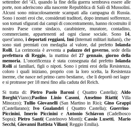
settembre del ’43, quando la fine della guerra sembrava essere alle
porte, non aderiscono alla nascente Repubblica di Salò di Mussolini.
Alcuni sono miracolosamente scampati alla campagna di Russia.
Sono i nostri eroi che, considerati traditori, dopo immani sofferenze,
son tornati sfigurati dai campi di concentramento, hanno ricostruito il
nostro Paese come sindaco, carabiniere, muratore, contadino,
commerciante, appartenenti ad ogni classe sociale. Sono
14
,
quest’anno,
i deportati reggiani, Imi
(Internati militari italiani), che
sono stati premiati con medaglia al valore, dal prefetto
Iolanda
Rolli
. La cerimonia è avventa a
palazzo del governo
, sede della
prefettura di Reggio
, la mattina del
27 gennaio
,
giorno della
memoria
. L’onorificenza è stata consegnata dal prefetto
Iolanda
Rolli
ai familiari, figli o nipoti
.
Sono i primi eroi della Resistenza,
coloro i quali iniziano, proprio con la loro scelta, la Resistenza
inerme, che nasce nel primo carro bestiame, che li deportò nei lager
e si protrasse per 18 mesi fino alla caduta del Reich.
Si tratta di:
Pietro Paolo Baroni
( Quattro Castella);
Aldo
Borghi
(Viano);
Paolino Linio Casoni
,
Anselmo Riatti(
Villa
Minozzo);
Tullio Giovanelli
(San Martino in Rio);
Gino Grappi
(Castellarano);
Ivo Gualandri
( Quattro Castella);
Guerrino
Piccinini
,
Imerio Piccinini
e
Antonio Schiavon
(Cadelbosco
Sopra);
Pietro Santi
( Castelnovo Monti);
Cassio Lusetti
,
Mario
Secchi
,
Giovanni Battista Villani
( Reggio Emilia).