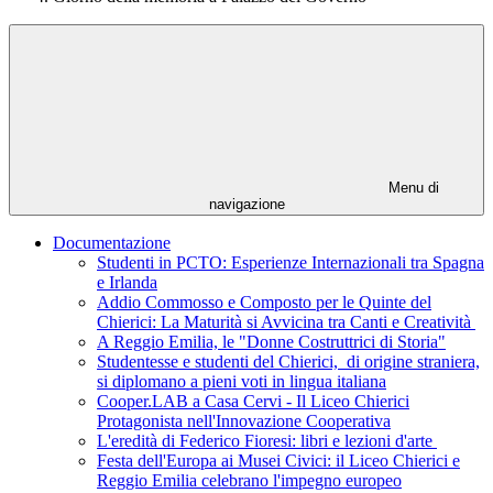
Menu di
navigazione
Documentazione
Studenti in PCTO: Esperienze Internazionali tra Spagna
e Irlanda
Addio Commosso e Composto per le Quinte del
Chierici: La Maturità si Avvicina tra Canti e Creatività
A Reggio Emilia, le "Donne Costruttrici di Storia"
Studentesse e studenti del Chierici, di origine straniera,
si diplomano a pieni voti in lingua italiana
Cooper.LAB a Casa Cervi - Il Liceo Chierici
Protagonista nell'Innovazione Cooperativa
L'eredità di Federico Fioresi: libri e lezioni d'arte
Festa dell'Europa ai Musei Civici: il Liceo Chierici e
Reggio Emilia celebrano l'impegno europeo