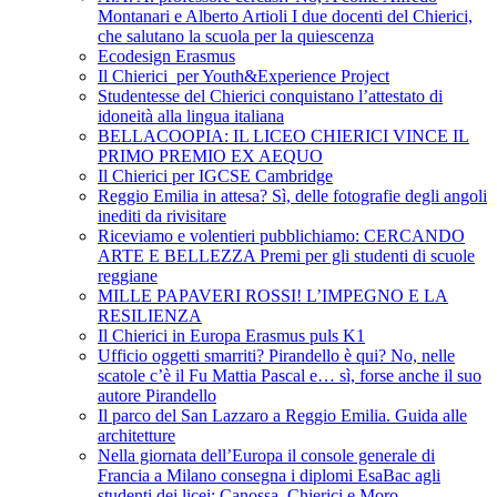
Montanari e Alberto Artioli I due docenti del Chierici,
che salutano la scuola per la quiescenza
Ecodesign Erasmus
Il Chierici per Youth&Experience Project
Studentesse del Chierici conquistano l’attestato di
idoneità alla lingua italiana
BELLACOOPIA: IL LICEO CHIERICI VINCE IL
PRIMO PREMIO EX AEQUO
Il Chierici per IGCSE Cambridge
Reggio Emilia in attesa? Sì, delle fotografie degli angoli
inediti da rivisitare
Riceviamo e volentieri pubblichiamo: CERCANDO
ARTE E BELLEZZA Premi per gli studenti di scuole
reggiane
MILLE PAPAVERI ROSSI! L’IMPEGNO E LA
RESILIENZA
Il Chierici in Europa Erasmus puls K1
Ufficio oggetti smarriti? Pirandello è qui? No, nelle
scatole c’è il Fu Mattia Pascal e… sì, forse anche il suo
autore Pirandello
Il parco del San Lazzaro a Reggio Emilia. Guida alle
architetture
Nella giornata dell’Europa il console generale di
Francia a Milano consegna i diplomi EsaBac agli
studenti dei licei: Canossa, Chierici e Moro