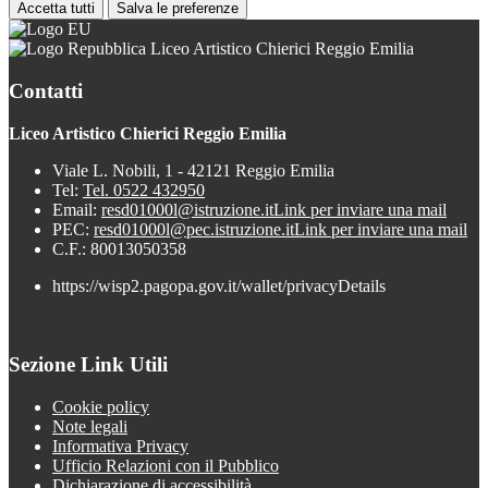
Accetta tutti
Salva le preferenze
Liceo Artistico Chierici Reggio Emilia
Contatti
Liceo Artistico Chierici Reggio Emilia
Viale L. Nobili, 1 - 42121 Reggio Emilia
Tel:
Tel. 0522 432950
Email:
resd01000l@istruzione.it
Link per inviare una mail
PEC:
resd01000l@pec.istruzione.it
Link per inviare una mail
C.F.: 80013050358
https://wisp2.pagopa.gov.it/wallet/privacyDetails
Sezione Link Utili
Cookie policy
Note legali
Informativa Privacy
Ufficio Relazioni con il Pubblico
Dichiarazione di accessibilità