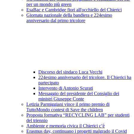
per un mondo più green
EsaBac e Cambridge fiori all'occhiello del Chierici
Giornata nazionale della bandiera e 224esimo
anniversario dal primo tricolore
Discorso del sindaco Luca Vecchi
224esimo anniversario del tricolore. Il Chierici ha
partecipato
Intervento di Antonio Scurati
Messaggio del presidente del Consiglio dei
ministri Giuseppe Conte
Letizia Parmiggiani vince il primo premio di
TuttoMondo contest di Save the children
Proposta formativa “RECYCLING LAB” per studenti
del triennio
Ambiente e memoria civica il Chierici c’è
Erasmus day, continuano i progetti malgrado il Covid