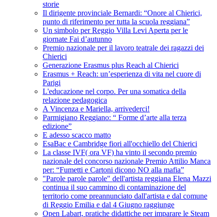
storie
Il dirigente provinciale Bernardi: “Onore al Chierici,
punto di riferimento per tutta la scuola reggiana”
Un simbolo per Reggio Villa Levi Aperta per le
giornate Fai d’autunno
Premio nazionale per il lavoro teatrale dei ragazzi dei
Chierici
Generazione Erasmus plus Reach al Chierici
Erasmus + Reach: un’esperienza di vita nel cuore di
Parigi
L'educazione nel corpo. Per una somatica della
relazione pedagogica
A Vincenza e Mariella, arrivederci!
Parmigiano Reggiano: “ Forme d’arte alla terza
edizione”
E adesso scacco matto
EsaBac e Cambridge fiori all'occhiello del Chierici
La classe IVF( ora VF) ha vinto il secondo premio
nazionale del concorso nazionale Premio Attilio Manca
per: “Fumetti e Cartoni dicono NO alla mafia”
"Parole parole parole" dell'artista reggiana Elena Mazzi
continua il suo cammino di contaminazione del
territorio come preannunciato dall'artista e dal comune
di Reggio Emilia e dal 4 Giugno raggiunge
Open Labart, pratiche didattiche per imparare le Steam