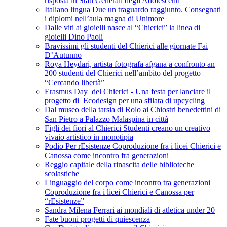
risposta in Stati Generali degli Adolescenti
Italiano lingua Due un traguardo raggiunto. Consegnati
i diplomi nell’aula magna di Unimore
Dalle viti ai gioielli nasce al “Chierici” la linea di
gioielli Dino Paoli
Bravissimi gli studenti del Chierici alle giornate Fai
D’Autunno
Roya Heydari, artista fotografa afgana a confronto an
200 studenti del Chierici nell’ambito del progetto
“Cercando libertà”
Erasmus Day del Chierici - Una festa per lanciare il
progetto di Ecodesign per una sfilata di upcycling
Dal museo della tarsia di Rolo ai Chiostri benedettini di
San Pietro a Palazzo Malaspina in città
Figli dei fiori al Chierici Studenti creano un creativo
vivaio artistico in monotipia
Podio Per rEsistenze Coproduzione fra i licei Chierici e
Canossa come incontro fra generazioni
Reggio capitale della rinascita delle biblioteche
scolastiche
Linguaggio del corpo come incontro tra generazioni
Coproduzione fra i licei Chierici e Canossa per
“rEsistenze”
Sandra Milena Ferrari ai mondiali di atletica under 20
Fate buoni progetti di quiescenza