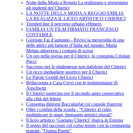
Notte della Moda a Reggio La realizzano e presentano
gli studenti del Chierici
LA NOTTE DELLA MODA A REGGIO EMILIA
LA REALIZZA IL LICEO ARTISTICO CHIERICI
Tremlett line il percorso urbano effimero
FAMILIA UN FILM FIRMATO FRANCESCO
COSTABILE
Giornate Fai d’autunno - Rivive la meraviglia di una
delle attrici più famose d’Italia nel mondo: Maria
Melato attraverso i costumi di scena
Un oro nella poesia per il Chierici, lo conquista Cristian
Pucci
Successo per le studentesse non italofone del Chierici
Un ricco medagliere sportivo per il Chierici
Le Parole Gentili del Liceo Chierici
Bellacoopia a Casa Cervi con le testimonianze di
Auschwitz
Il Chierici partecipa per il secondo anno consecutivo
alla città del lettore
Consegna diplomi Baccaluréat col console francese
Oltre i confini della scuola - “Chierici al cubo,
moltiplicare le mani, linguaggi artistici plurali”
Il liceo artistico ‘Gaetano Chierici’ sbarca in Europa
Il segno del successo col corso tenuto con la compagnia
teatrale: "Quinta Parete"