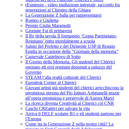
rEsistenze - video istallazione integrale, raccordo fra
generazioni al Chiostro della Ghiara
La Generazione Z balla per rappresentarsi
Romeo e Giulietta
Premio Giulia Maramotti
Giornate Fai di primavera
Il Re della tavola Il formaggio ‘Grana Parmigiano-
Reggiano’ entra trionfalmente a scuola
Saluto del Prefetto e del Dirigente USP di Reggio
Emilia in occasione della “Giornata della memoria”
Carnevale Castelnovo di Sotto
Il Giorno della Memoria. Gli studenti del Chierici
onorano gli eroi reggiani deportati a palazzo del
Governo
STEAM l’alta realtà culturale del Chierici
Eurodesk Corner al Chierici
Giovani artisti già studenti del chierici arricchiscono la
prestigiosa strenna del Pio Istituto Artigianelli grazie
all’opera prestigiosa e pregevole di Aurora Marzi
La ricerca diventa Creatività al Chierici col CNR
Caschi CREattivi per salvare la vita
Arriva il DELF scolaire B1 e gli studenti partono per
l’Europa
Come sta la Generazione Z nella nostra città? La