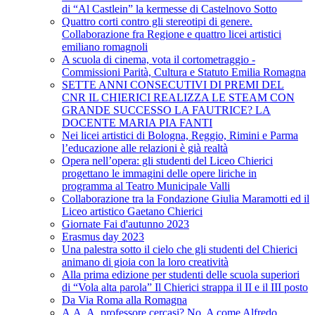
di “Al Castlein” la kermesse di Castelnovo Sotto
Quattro corti contro gli stereotipi di genere.
Collaborazione fra Regione e quattro licei artistici
emiliano romagnoli
A scuola di cinema, vota il cortometraggio -
Commissioni Parità, Cultura e Statuto Emilia Romagna
SETTE ANNI CONSECUTIVI DI PREMI DEL
CNR IL CHIERICI REALIZZA LE STEAM CON
GRANDE SUCCESSO LA FAUTRICE? LA
DOCENTE MARIA PIA FANTI
Nei licei artistici di Bologna, Reggio, Rimini e Parma
l’educazione alle relazioni è già realtà
Opera nell’opera: gli studenti del Liceo Chierici
progettano le immagini delle opere liriche in
programma al Teatro Municipale Valli
Collaborazione tra la Fondazione Giulia Maramotti ed il
Liceo artistico Gaetano Chierici
Giornate Fai d'autunno 2023
Erasmus day 2023
Una palestra sotto il cielo che gli studenti del Chierici
animano di gioia con la loro creatività
Alla prima edizione per studenti delle scuola superiori
di “Vola alta parola” Il Chierici strappa il II e il III posto
Da Via Roma alla Romagna
A.A. A. professore cercasi? No, A come Alfredo