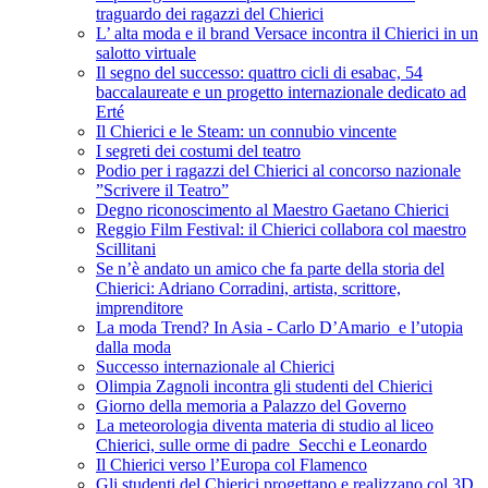
traguardo dei ragazzi del Chierici
L’ alta moda e il brand Versace incontra il Chierici in un
salotto virtuale
Il segno del successo: quattro cicli di esabac, 54
baccalaureate e un progetto internazionale dedicato ad
Erté
Il Chierici e le Steam: un connubio vincente
I segreti dei costumi del teatro
Podio per i ragazzi del Chierici al concorso nazionale
”Scrivere il Teatro”
Degno riconoscimento al Maestro Gaetano Chierici
Reggio Film Festival: il Chierici collabora col maestro
Scillitani
Se n’è andato un amico che fa parte della storia del
Chierici: Adriano Corradini, artista, scrittore,
imprenditore
La moda Trend? In Asia - Carlo D’Amario e l’utopia
dalla moda
Successo internazionale al Chierici
Olimpia Zagnoli incontra gli studenti del Chierici
Giorno della memoria a Palazzo del Governo
La meteorologia diventa materia di studio al liceo
Chierici, sulle orme di padre Secchi e Leonardo
Il Chierici verso l’Europa col Flamenco
Gli studenti del Chierici progettano e realizzano col 3D