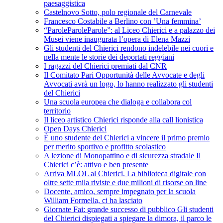
paesaggistica
Castelnovo Sotto, polo regionale del Carnevale
Francesco Costabile a Berlino con ’Una femmina’
“ParoleParoleParole”: al Liceo Chierici e a palazzo dei
Musei viene inaugurata l’opera di Elena Mazzi
Gli studenti del Chierici rendono indelebile nei cuori e
nella mente le storie dei deportati reggiani
I ragazzi del Chierici premiati dal CNR
Il Comitato Pari Opportunità delle Avvocate e degli
Avvocati avrà un logo, lo hanno realizzato gli studenti
del Chierici
Una scuola europea che dialoga e collabora col
territorio
Il liceo artistico Chierici risponde alla call lionistica
Open Days Chierici
È uno studente del Chierici a vincere il primo premio
per merito sportivo e profitto scolastico
A lezione di Monopattino e di sicurezza stradale Il
Chierici c’è: attivo e ben presente
Arriva MLOL al Chierici. La biblioteca digitale con
oltre sette mila riviste e due milioni di risorse on line
Docente, amico, sempre impegnato per la scuola
William Formella, ci ha lasciato
Giornate Fai: grande successo di pubblico Gli studenti
del Chierici dispiegati a spiegare la dimora, il parco le