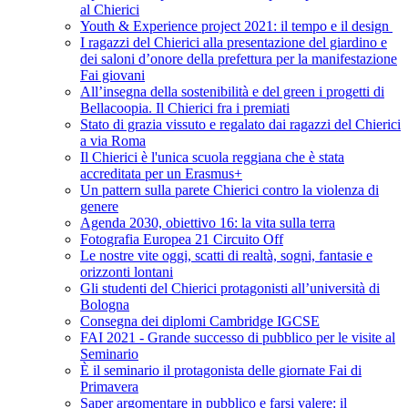
al Chierici
Youth & Experience project 2021: il tempo e il design
I ragazzi del Chierici alla presentazione del giardino e
dei saloni d’onore della prefettura per la manifestazione
Fai giovani
All’insegna della sostenibilità e del green i progetti di
Bellacoopia. Il Chierici fra i premiati
Stato di grazia vissuto e regalato dai ragazzi del Chierici
a via Roma
Il Chierici è l'unica scuola reggiana che è stata
accreditata per un Erasmus+
Un pattern sulla parete Chierici contro la violenza di
genere
Agenda 2030, obiettivo 16: la vita sulla terra
Fotografia Europea 21 Circuito Off
Le nostre vite oggi, scatti di realtà, sogni, fantasie e
orizzonti lontani
Gli studenti del Chierici protagonisti all’università di
Bologna
Consegna dei diplomi Cambridge IGCSE
FAI 2021 - Grande successo di pubblico per le visite al
Seminario
È il seminario il protagonista delle giornate Fai di
Primavera
Saper argomentare in pubblico e farsi valere: il