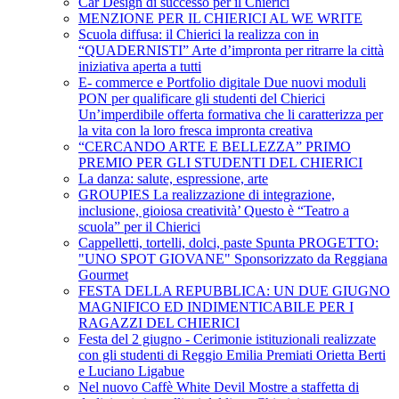
Car Design di successo per il Chierici
MENZIONE PER IL CHIERICI AL WE WRITE
Scuola diffusa: il Chierici la realizza con in
“QUADERNISTI” Arte d’impronta per ritrarre la città
iniziativa aperta a tutti
E- commerce e Portfolio digitale Due nuovi moduli
PON per qualificare gli studenti del Chierici
Un’imperdibile offerta formativa che li caratterizza per
la vita con la loro fresca impronta creativa
“CERCANDO ARTE E BELLEZZA” PRIMO
PREMIO PER GLI STUDENTI DEL CHIERICI
La danza: salute, espressione, arte
GROUPIES La realizzazione di integrazione,
inclusione, gioiosa creatività’ Questo è “Teatro a
scuola” per il Chierici
Cappelletti, tortelli, dolci, paste Spunta PROGETTO:
"UNO SPOT GIOVANE" Sponsorizzato da Reggiana
Gourmet
FESTA DELLA REPUBBLICA: UN DUE GIUGNO
MAGNIFICO ED INDIMENTICABILE PER I
RAGAZZI DEL CHIERICI
Festa del 2 giugno - Cerimonie istituzionali realizzate
con gli studenti di Reggio Emilia Premiati Orietta Berti
e Luciano Ligabue
Nel nuovo Caffè White Devil Mostre a staffetta di