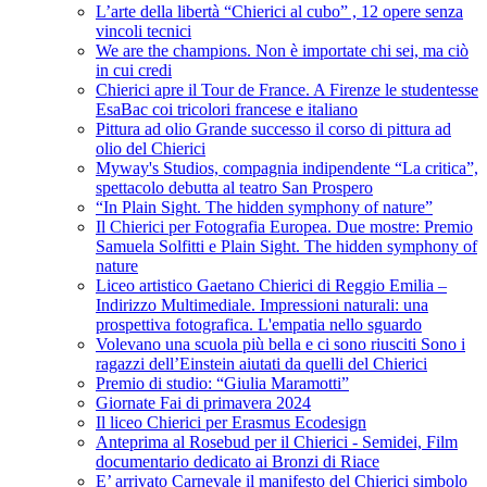
L’arte della libertà “Chierici al cubo” , 12 opere senza
vincoli tecnici
We are the champions. Non è importate chi sei, ma ciò
in cui credi
Chierici apre il Tour de France. A Firenze le studentesse
EsaBac coi tricolori francese e italiano
Pittura ad olio Grande successo il corso di pittura ad
olio del Chierici
Myway's Studios, compagnia indipendente “La critica”,
spettacolo debutta al teatro San Prospero
“In Plain Sight. The hidden symphony of nature”
Il Chierici per Fotografia Europea. Due mostre: Premio
Samuela Solfitti e Plain Sight. The hidden symphony of
nature
Liceo artistico Gaetano Chierici di Reggio Emilia –
Indirizzo Multimediale. Impressioni naturali: una
prospettiva fotografica. L'empatia nello sguardo
Volevano una scuola più bella e ci sono riusciti Sono i
ragazzi dell’Einstein aiutati da quelli del Chierici
Premio di studio: “Giulia Maramotti”
Giornate Fai di primavera 2024
Il liceo Chierici per Erasmus Ecodesign
Anteprima al Rosebud per il Chierici - Semidei, Film
documentario dedicato ai Bronzi di Riace
E’ arrivato Carnevale il manifesto del Chierici simbolo