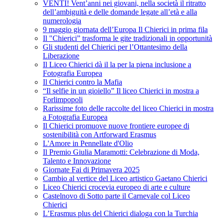
VENTI! Vent’anni nei giovani, nella società il ritratto
dell’ambiguità e delle domande legate all’età e alla
numerologia
9 maggio giornata dell’Europa Il Chierici in prima fila
Il "Chierici” trasforma le gite tradizionali in opportunità
Gli studenti del Chierici per l’Ottantesimo della
Liberazione
Il Liceo Chierici dà il la per la piena inclusione a
Fotografia Europea
Il Chierici contro la Mafia
“Il selfie in un gioiello” Il liceo Chierici in mostra a
Forlimpopoli
Rarissime foto delle raccolte del liceo Chierici in mostra
a Fotografia Europea
Il Chierici promuove nuove frontiere europee di
sostenibilità con Artforward Erasmus
L'Amore in Pennellate d'Olio
Il Premio Giulia Maramotti: Celebrazione di Moda,
Talento e Innovazione
Giornate Fai di Primavera 2025
Cambio al vertice del Liceo artistico Gaetano Chierici
Liceo Chierici crocevia europeo di arte e culture
Castelnovo di Sotto parte il Carnevale col Liceo
Chierici
L’Erasmus plus del Chierici dialoga con la Turchia