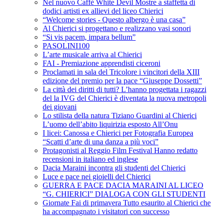
Nel nuovo Caffè White Devil Mostre a staffetta di
dodici artisti ex allievi del liceo Chierici
“Welcome stories - Questo albergo è una casa”
Al Chierici si progettano e realizzano vasi sonori
“Si vis pacem, impara bellum”
PASOLINI100
L’arte musicale arriva al Chierici
FAI - Premiazione apprendisti ciceroni
Proclamati in sala del Tricolore i vincitori della XIII
edizione del premio per la pace “Giuseppe Dossetti”
La città dei diritti di tutti? L’hanno progettata i ragazzi
del la IVG del Chierici è diventata la nuova metropoli
dei giovani
Lo stilista della natura Tiziano Guardini al Chierici
L’uomo dell’abito liquirizia esposto All’Onu
I licei: Canossa e Chierici per Fotografia Europea
“Scatti d’arte di una danza a più voci”
Protagonisti al Reggio Film Festival Hanno redatto
recensioni in italiano ed inglese
Dacia Maraini incontra gli studenti del Chierici
Luce e pace nei gioielli del Chierici
GUERRA E PACE DACIA MARAINI AL LICEO
“G. CHIERICI” DIALOGA CON GLI STUDENTI
Giornate Fai di primavera Tutto esaurito al Chierici che
ha accompagnato i visitatori con successo