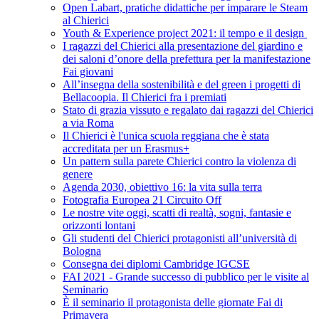
Open Labart, pratiche didattiche per imparare le Steam
al Chierici
Youth & Experience project 2021: il tempo e il design
I ragazzi del Chierici alla presentazione del giardino e
dei saloni d’onore della prefettura per la manifestazione
Fai giovani
All’insegna della sostenibilità e del green i progetti di
Bellacoopia. Il Chierici fra i premiati
Stato di grazia vissuto e regalato dai ragazzi del Chierici
a via Roma
Il Chierici è l'unica scuola reggiana che è stata
accreditata per un Erasmus+
Un pattern sulla parete Chierici contro la violenza di
genere
Agenda 2030, obiettivo 16: la vita sulla terra
Fotografia Europea 21 Circuito Off
Le nostre vite oggi, scatti di realtà, sogni, fantasie e
orizzonti lontani
Gli studenti del Chierici protagonisti all’università di
Bologna
Consegna dei diplomi Cambridge IGCSE
FAI 2021 - Grande successo di pubblico per le visite al
Seminario
È il seminario il protagonista delle giornate Fai di
Primavera