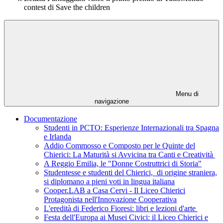
contest di Save the children
Menu di
navigazione
Documentazione
Studenti in PCTO: Esperienze Internazionali tra Spagna
e Irlanda
Addio Commosso e Composto per le Quinte del
Chierici: La Maturità si Avvicina tra Canti e Creatività
A Reggio Emilia, le "Donne Costruttrici di Storia"
Studentesse e studenti del Chierici, di origine straniera,
si diplomano a pieni voti in lingua italiana
Cooper.LAB a Casa Cervi - Il Liceo Chierici
Protagonista nell'Innovazione Cooperativa
L'eredità di Federico Fioresi: libri e lezioni d'arte
Festa dell'Europa ai Musei Civici: il Liceo Chierici e