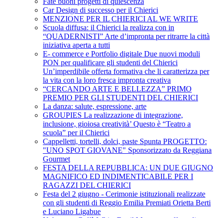
Fate buoni progetti di quiescenza
Car Design di successo per il Chierici
MENZIONE PER IL CHIERICI AL WE WRITE
Scuola diffusa: il Chierici la realizza con in
“QUADERNISTI” Arte d’impronta per ritrarre la città
iniziativa aperta a tutti
E- commerce e Portfolio digitale Due nuovi moduli
PON per qualificare gli studenti del Chierici
Un’imperdibile offerta formativa che li caratterizza per
la vita con la loro fresca impronta creativa
“CERCANDO ARTE E BELLEZZA” PRIMO
PREMIO PER GLI STUDENTI DEL CHIERICI
La danza: salute, espressione, arte
GROUPIES La realizzazione di integrazione,
inclusione, gioiosa creatività’ Questo è “Teatro a
scuola” per il Chierici
Cappelletti, tortelli, dolci, paste Spunta PROGETTO:
"UNO SPOT GIOVANE" Sponsorizzato da Reggiana
Gourmet
FESTA DELLA REPUBBLICA: UN DUE GIUGNO
MAGNIFICO ED INDIMENTICABILE PER I
RAGAZZI DEL CHIERICI
Festa del 2 giugno - Cerimonie istituzionali realizzate
con gli studenti di Reggio Emilia Premiati Orietta Berti
e Luciano Ligabue