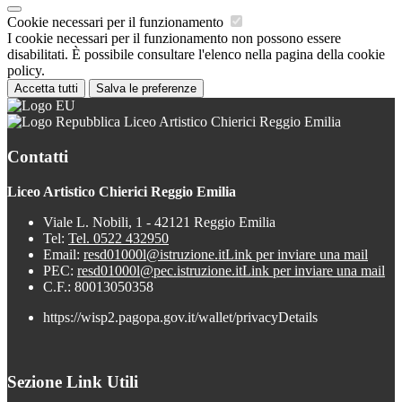
Cookie necessari per il funzionamento
I cookie necessari per il funzionamento non possono essere
disabilitati. È possibile consultare l'elenco nella pagina della cookie
policy.
Accetta tutti
Salva le preferenze
Liceo Artistico Chierici Reggio Emilia
Contatti
Liceo Artistico Chierici Reggio Emilia
Viale L. Nobili, 1 - 42121 Reggio Emilia
Tel:
Tel. 0522 432950
Email:
resd01000l@istruzione.it
Link per inviare una mail
PEC:
resd01000l@pec.istruzione.it
Link per inviare una mail
C.F.: 80013050358
https://wisp2.pagopa.gov.it/wallet/privacyDetails
Sezione Link Utili