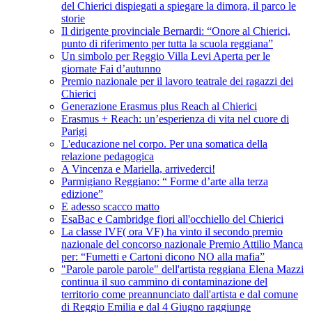
del Chierici dispiegati a spiegare la dimora, il parco le
storie
Il dirigente provinciale Bernardi: “Onore al Chierici,
punto di riferimento per tutta la scuola reggiana”
Un simbolo per Reggio Villa Levi Aperta per le
giornate Fai d’autunno
Premio nazionale per il lavoro teatrale dei ragazzi dei
Chierici
Generazione Erasmus plus Reach al Chierici
Erasmus + Reach: un’esperienza di vita nel cuore di
Parigi
L'educazione nel corpo. Per una somatica della
relazione pedagogica
A Vincenza e Mariella, arrivederci!
Parmigiano Reggiano: “ Forme d’arte alla terza
edizione”
E adesso scacco matto
EsaBac e Cambridge fiori all'occhiello del Chierici
La classe IVF( ora VF) ha vinto il secondo premio
nazionale del concorso nazionale Premio Attilio Manca
per: “Fumetti e Cartoni dicono NO alla mafia”
"Parole parole parole" dell'artista reggiana Elena Mazzi
continua il suo cammino di contaminazione del
territorio come preannunciato dall'artista e dal comune
di Reggio Emilia e dal 4 Giugno raggiunge