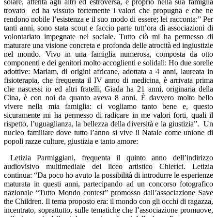
solare, attenta agli altri ed estroversa, e proprio nella sua famiglia
trovato ed ha vissuto fortemente i valori che propugna e che ne
rendono nobile l’esistenza e il suo modo di essere; lei racconta:” Per
tanti anni, sono stata scout e faccio parte tutt’ora di associazioni di
volontariato impegnate nel sociale. Tutto ciò mi ha permesso di
maturare una visione concreta e profonda delle atrocità ed ingiustizie
nel mondo. Vivo in una famiglia numerosa, composta da otto
componenti e
dei genitori molto accoglienti e solidali: H
o due sorelle
adottive: Mariam, di origini africane, adottata a 4 anni, laureata in
fisioterapia, che frequenta il IV anno di medicina, è arrivata prima
che nascessi io ed altri fratelli, Giada ha 21 anni, originaria della
Cina, è con noi da quanto aveva 8 anni. È davvero molto bello
vivere nella mia famiglia: ci vogliamo tanto bene e, q
uesto
sicuramente mi ha permesso di radicare in me valori forti, quali il
rispetto, l’uguaglianza, la bellezza della diversità e la giustizia”. Un
nucleo familiare dove tutto l’anno si vive il Natale come unione di
popoli razze culture, giustizia e tanto amore:
Letizia Parmiggiani, frequenta il quinto anno dell’indirizzo
audiovisivo multimediale del liceo artistico Chierici. Letizia
continua: “Da poco ho avuto la possibilità di introdurre le esperienze
maturata in questi anni, partecipando ad un concorso fotografico
nazionale “Tutto Mondo contest” promosso dall’associazione Save
the Children. Il tema proposto era: il mondo con gli occhi di ragazza,
incentrato, soprattutto, sulle tematiche che l’associazione promuove,