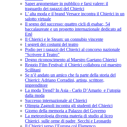
Saper argomentare in pubblico e farsi valere: il
traguardo dei ragazzi del Chierici
L’ alta moda e il brand Versace incontra il Chierici in un
salotto virtuale
Il segno del successo: quattro cicli di esabac, 54
baccalaureate e un progetto internazionale dedicato ad
Erté
Il Chierici e le Steam: un connubio vincente
I segreti dei costumi del teatro
Podio per i ragazzi del Chierici al concorso nazionale
”Scrivere il Teatro”
Degno riconoscimento al Maestro Gaetano Chierici
Reggio Film Festival: il Chierici collabora col maestro
Scillitani
Se n’è andato un amico che fa parte della storia del
Chierici: Adriano Corradini, artista, scrittore,
imprenditore
La moda Trend? In Asia - Carlo D’Amario e l’utopia
dalla moda
Successo internazionale al Chierici
Olimpia Zagnoli incontra gli studenti del Chierici
Giorno della memoria a Palazzo del Governo
La meteorologia diventa materia di studio al liceo
Chierici, sulle orme di padre Secchi e Leonardo
Il Chierici verso l’Europa col Flamenco