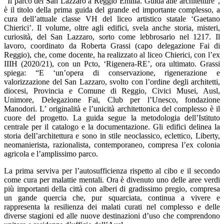
“
Il parco del San Lazzaro a Reggio Emilia. Guida alle architetture
”,
è il titolo della prima
guida del grande ed importante complesso
, a
cura dell’attuale classe VH del liceo artistico statale ‘Gaetano
Chierici’
. Il volume, oltre agli edifici, svela anche storia, misteri,
curiosità, del San Lazzaro, sorto come lebbrosario nel 1217. Il
lavoro, coordinato da
Roberta Grassi
(capo delegazione Fai di
Reggio), che, come docente, ha realizzato al liceo Chierici, con l’ex
IIIH (2020/21), con un
Pcto, ‘Rigenera-RE’
, ora ultimato. Grassi
spiega: “E ‘un’opera di conservazione, rigenerazione e
valorizzazione del San Lazzaro, svolto con l’ordine degli architetti,
diocesi, Provincia e Comune di Reggio, Civici Musei, Ausl,
Unimore, Delegazione Fai, Club per l’Unesco, fondazione
Manodori. L’ originalità e l’unicità architettonica del complesso è il
cuore del progetto. La guida segue la
metodologia dell’Istituto
centrale per il catalogo e la documentazione
. Gli edifici delinea la
storia dell’architettura e sono in
stile neoclassico, eclettico, Liberty,
neomanierista, razionalista, contemporaneo
, compresa l’ex colonia
agricola e l’amplissimo parco.
La prima serviva per l’autosufficienza rispetto al cibo e il secondo
come cura per malattie mentali. Ora è divenuto uno delle aree verdi
più importanti della città con alberi di gradissimo pregio, compresa
un gande quercia che, pur squarciata, continua a vivere e
rappresenta la resilienza dei malati curati nel complesso e delle
diverse stagioni ed alle nuove destinazioni d’uso che comprendono