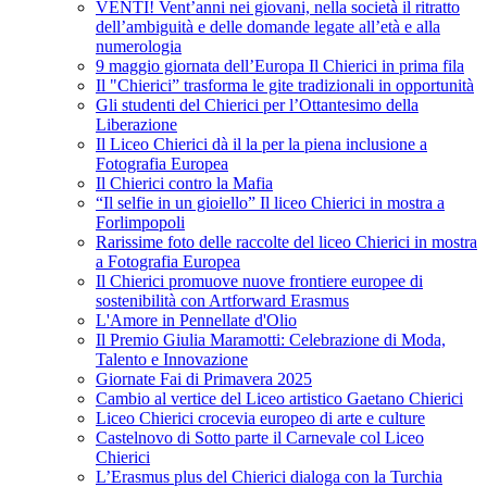
VENTI! Vent’anni nei giovani, nella società il ritratto
dell’ambiguità e delle domande legate all’età e alla
numerologia
9 maggio giornata dell’Europa Il Chierici in prima fila
Il "Chierici” trasforma le gite tradizionali in opportunità
Gli studenti del Chierici per l’Ottantesimo della
Liberazione
Il Liceo Chierici dà il la per la piena inclusione a
Fotografia Europea
Il Chierici contro la Mafia
“Il selfie in un gioiello” Il liceo Chierici in mostra a
Forlimpopoli
Rarissime foto delle raccolte del liceo Chierici in mostra
a Fotografia Europea
Il Chierici promuove nuove frontiere europee di
sostenibilità con Artforward Erasmus
L'Amore in Pennellate d'Olio
Il Premio Giulia Maramotti: Celebrazione di Moda,
Talento e Innovazione
Giornate Fai di Primavera 2025
Cambio al vertice del Liceo artistico Gaetano Chierici
Liceo Chierici crocevia europeo di arte e culture
Castelnovo di Sotto parte il Carnevale col Liceo
Chierici
L’Erasmus plus del Chierici dialoga con la Turchia