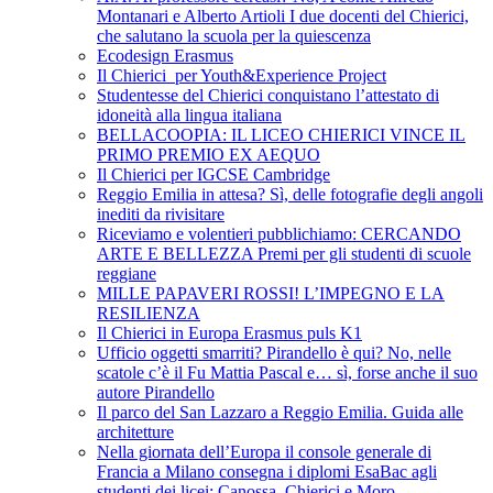
Montanari e Alberto Artioli I due docenti del Chierici,
che salutano la scuola per la quiescenza
Ecodesign Erasmus
Il Chierici per Youth&Experience Project
Studentesse del Chierici conquistano l’attestato di
idoneità alla lingua italiana
BELLACOOPIA: IL LICEO CHIERICI VINCE IL
PRIMO PREMIO EX AEQUO
Il Chierici per IGCSE Cambridge
Reggio Emilia in attesa? Sì, delle fotografie degli angoli
inediti da rivisitare
Riceviamo e volentieri pubblichiamo: CERCANDO
ARTE E BELLEZZA Premi per gli studenti di scuole
reggiane
MILLE PAPAVERI ROSSI! L’IMPEGNO E LA
RESILIENZA
Il Chierici in Europa Erasmus puls K1
Ufficio oggetti smarriti? Pirandello è qui? No, nelle
scatole c’è il Fu Mattia Pascal e… sì, forse anche il suo
autore Pirandello
Il parco del San Lazzaro a Reggio Emilia. Guida alle
architetture
Nella giornata dell’Europa il console generale di
Francia a Milano consegna i diplomi EsaBac agli
studenti dei licei: Canossa, Chierici e Moro