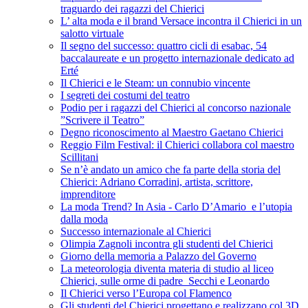
traguardo dei ragazzi del Chierici
L’ alta moda e il brand Versace incontra il Chierici in un
salotto virtuale
Il segno del successo: quattro cicli di esabac, 54
baccalaureate e un progetto internazionale dedicato ad
Erté
Il Chierici e le Steam: un connubio vincente
I segreti dei costumi del teatro
Podio per i ragazzi del Chierici al concorso nazionale
”Scrivere il Teatro”
Degno riconoscimento al Maestro Gaetano Chierici
Reggio Film Festival: il Chierici collabora col maestro
Scillitani
Se n’è andato un amico che fa parte della storia del
Chierici: Adriano Corradini, artista, scrittore,
imprenditore
La moda Trend? In Asia - Carlo D’Amario e l’utopia
dalla moda
Successo internazionale al Chierici
Olimpia Zagnoli incontra gli studenti del Chierici
Giorno della memoria a Palazzo del Governo
La meteorologia diventa materia di studio al liceo
Chierici, sulle orme di padre Secchi e Leonardo
Il Chierici verso l’Europa col Flamenco
Gli studenti del Chierici progettano e realizzano col 3D