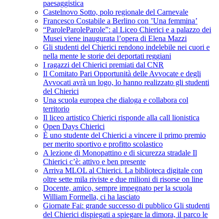
paesaggistica
Castelnovo Sotto, polo regionale del Carnevale
Francesco Costabile a Berlino con ’Una femmina’
“ParoleParoleParole”: al Liceo Chierici e a palazzo dei
Musei viene inaugurata l’opera di Elena Mazzi
Gli studenti del Chierici rendono indelebile nei cuori e
nella mente le storie dei deportati reggiani
I ragazzi del Chierici premiati dal CNR
Il Comitato Pari Opportunità delle Avvocate e degli
Avvocati avrà un logo, lo hanno realizzato gli studenti
del Chierici
Una scuola europea che dialoga e collabora col
territorio
Il liceo artistico Chierici risponde alla call lionistica
Open Days Chierici
È uno studente del Chierici a vincere il primo premio
per merito sportivo e profitto scolastico
A lezione di Monopattino e di sicurezza stradale Il
Chierici c’è: attivo e ben presente
Arriva MLOL al Chierici. La biblioteca digitale con
oltre sette mila riviste e due milioni di risorse on line
Docente, amico, sempre impegnato per la scuola
William Formella, ci ha lasciato
Giornate Fai: grande successo di pubblico Gli studenti
del Chierici dispiegati a spiegare la dimora, il parco le