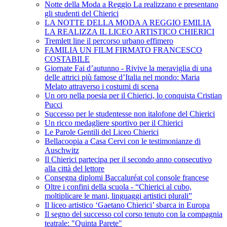
Notte della Moda a Reggio La realizzano e presentano
gli studenti del Chierici
LA NOTTE DELLA MODA A REGGIO EMILIA
LA REALIZZA IL LICEO ARTISTICO CHIERICI
Tremlett line il percorso urbano effimero
FAMILIA UN FILM FIRMATO FRANCESCO
COSTABILE
Giornate Fai d’autunno - Rivive la meraviglia di una
delle attrici più famose d’Italia nel mondo: Maria
Melato attraverso i costumi di scena
Un oro nella poesia per il Chierici, lo conquista Cristian
Pucci
Successo per le studentesse non italofone del Chierici
Un ricco medagliere sportivo per il Chierici
Le Parole Gentili del Liceo Chierici
Bellacoopia a Casa Cervi con le testimonianze di
Auschwitz
Il Chierici partecipa per il secondo anno consecutivo
alla città del lettore
Consegna diplomi Baccaluréat col console francese
Oltre i confini della scuola - “Chierici al cubo,
moltiplicare le mani, linguaggi artistici plurali”
Il liceo artistico ‘Gaetano Chierici’ sbarca in Europa
Il segno del successo col corso tenuto con la compagnia
teatrale: "Quinta Parete"