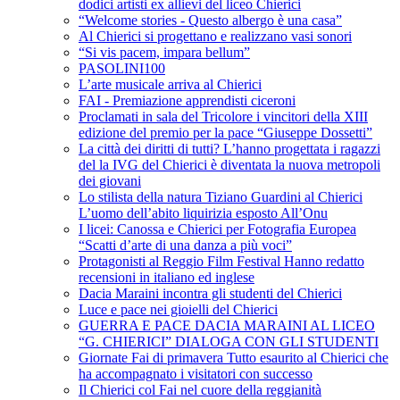
dodici artisti ex allievi del liceo Chierici
“Welcome stories - Questo albergo è una casa”
Al Chierici si progettano e realizzano vasi sonori
“Si vis pacem, impara bellum”
PASOLINI100
L’arte musicale arriva al Chierici
FAI - Premiazione apprendisti ciceroni
Proclamati in sala del Tricolore i vincitori della XIII
edizione del premio per la pace “Giuseppe Dossetti”
La città dei diritti di tutti? L’hanno progettata i ragazzi
del la IVG del Chierici è diventata la nuova metropoli
dei giovani
Lo stilista della natura Tiziano Guardini al Chierici
L’uomo dell’abito liquirizia esposto All’Onu
I licei: Canossa e Chierici per Fotografia Europea
“Scatti d’arte di una danza a più voci”
Protagonisti al Reggio Film Festival Hanno redatto
recensioni in italiano ed inglese
Dacia Maraini incontra gli studenti del Chierici
Luce e pace nei gioielli del Chierici
GUERRA E PACE DACIA MARAINI AL LICEO
“G. CHIERICI” DIALOGA CON GLI STUDENTI
Giornate Fai di primavera Tutto esaurito al Chierici che
ha accompagnato i visitatori con successo
Il Chierici col Fai nel cuore della reggianità