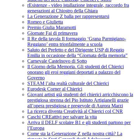
rEsistenze - video istallazione integrale, raccordo fra
generazioni al Chiostro della Ghiara
La Generazione Z balla per rappresentarsi
Romeo e Giulietta
Premio Giulia Maramotti
Giornate Fai di primavera
Il Re della tavola Il formaggio ‘Grana Parmigiano-
Reggiano’ entra trionfalmente a scuola
Saluto del Prefetto e del Dirigente USP di Reggio
Emilia in occasione della “Giornata della memoria”
Carnevale Castelnovo di Sotto
Il Giorno della Memoria. Gli studenti del Chierici
onorano gli eroi reggiani deportati a palazzo del
Governo
STEAM l’alta realtà culturale del Chierici
Eurodesk Corner al Chierici
Giovani artisti già studenti del chierici arricchiscono la
prestigiosa strenna del Pio Istituto Artigianelli grazie
all’opera prestigiosa e pregevole di Aurora Marzi
La ricerca diventa Creatività al Chierici col CNR
Caschi CREattivi per salvare la vita
Arriva il DELF scolaire B1 e gli studenti partono per
l’Europa
Come sta la Generazione Z nella nostra città? La