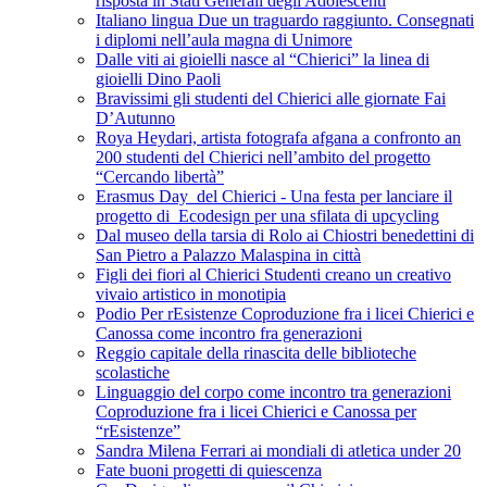
risposta in Stati Generali degli Adolescenti
Italiano lingua Due un traguardo raggiunto. Consegnati
i diplomi nell’aula magna di Unimore
Dalle viti ai gioielli nasce al “Chierici” la linea di
gioielli Dino Paoli
Bravissimi gli studenti del Chierici alle giornate Fai
D’Autunno
Roya Heydari, artista fotografa afgana a confronto an
200 studenti del Chierici nell’ambito del progetto
“Cercando libertà”
Erasmus Day del Chierici - Una festa per lanciare il
progetto di Ecodesign per una sfilata di upcycling
Dal museo della tarsia di Rolo ai Chiostri benedettini di
San Pietro a Palazzo Malaspina in città
Figli dei fiori al Chierici Studenti creano un creativo
vivaio artistico in monotipia
Podio Per rEsistenze Coproduzione fra i licei Chierici e
Canossa come incontro fra generazioni
Reggio capitale della rinascita delle biblioteche
scolastiche
Linguaggio del corpo come incontro tra generazioni
Coproduzione fra i licei Chierici e Canossa per
“rEsistenze”
Sandra Milena Ferrari ai mondiali di atletica under 20
Fate buoni progetti di quiescenza