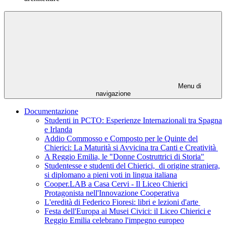
Menu di
navigazione
Documentazione
Studenti in PCTO: Esperienze Internazionali tra Spagna
e Irlanda
Addio Commosso e Composto per le Quinte del
Chierici: La Maturità si Avvicina tra Canti e Creatività
A Reggio Emilia, le "Donne Costruttrici di Storia"
Studentesse e studenti del Chierici, di origine straniera,
si diplomano a pieni voti in lingua italiana
Cooper.LAB a Casa Cervi - Il Liceo Chierici
Protagonista nell'Innovazione Cooperativa
L'eredità di Federico Fioresi: libri e lezioni d'arte
Festa dell'Europa ai Musei Civici: il Liceo Chierici e
Reggio Emilia celebrano l'impegno europeo