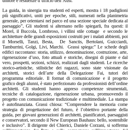
unitore e residenze d’ufficio dell’Ausl.
La guida, in sinergia tra studenti ed esperti, mostra i
18 padiglioni
più significativi
, uniti per epoche, stili, numerati nella planimetria
generale, per orientarsi nel parco ed
una sezione speciale dedicata al
paesaggio
”, Gli studenti si alternano nello spiegarli, fra questi: il
Morel, il Buccola, Lombroso, i villini stile cottage e secondo le
architetture delle grandi esposizioni costruiti per i malati abbienti, poi
il Morselli, Tanzi, Besta, De Sanctis, Bertolani, Guicciardi,
Tamburrini, Golgi, Livi, Marchi. Grassi spiega:” Le schede degli
edifici raccontano: storia, utilizzo, denominazione, costruzione, arte,
rigenerazione d’uso, foto attuali e storiche, disegni di piante e dal
vero, prospetti, sezioni, schizzi, realizzati dagli studenti. Le ricerche
storico-artistiche, stilistiche dei ragazzi, sono state visionate da
architetti, storici dell’arte della Delegazione Fai, tutori del
programma editoriale. Il format di comunicazione e il progetto
grafico degli alunni, è stato perfezionato da professionisti dell’ordine
architetti. Gli studenti hanno appreso competenze strumentali,
tecniche di catalogazione, rigenerazione urbana, promuovendo il
progetto con comunicazione tradizionale e multimediale. La stampa
è autofinanziata. Grassi chiosa: “
Comprendere la memoria come
strategia di progettazione del futuro, è l’obiettivo portante della
guida
, per giovani generazioni di architetti, pianificatori, paesaggisti
e conservatori, secondo il New European Bauhaus: bello, sostenibile
e inclusivo”. Il dirigente del Chierici,
Daniele Corzani
, si sofferma