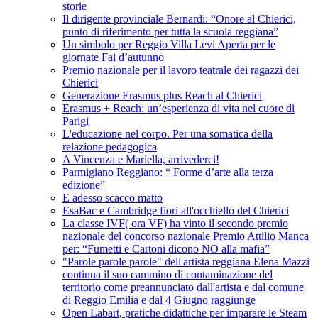
storie
Il dirigente provinciale Bernardi: “Onore al Chierici,
punto di riferimento per tutta la scuola reggiana”
Un simbolo per Reggio Villa Levi Aperta per le
giornate Fai d’autunno
Premio nazionale per il lavoro teatrale dei ragazzi dei
Chierici
Generazione Erasmus plus Reach al Chierici
Erasmus + Reach: un’esperienza di vita nel cuore di
Parigi
L'educazione nel corpo. Per una somatica della
relazione pedagogica
A Vincenza e Mariella, arrivederci!
Parmigiano Reggiano: “ Forme d’arte alla terza
edizione”
E adesso scacco matto
EsaBac e Cambridge fiori all'occhiello del Chierici
La classe IVF( ora VF) ha vinto il secondo premio
nazionale del concorso nazionale Premio Attilio Manca
per: “Fumetti e Cartoni dicono NO alla mafia”
"Parole parole parole" dell'artista reggiana Elena Mazzi
continua il suo cammino di contaminazione del
territorio come preannunciato dall'artista e dal comune
di Reggio Emilia e dal 4 Giugno raggiunge
Open Labart, pratiche didattiche per imparare le Steam