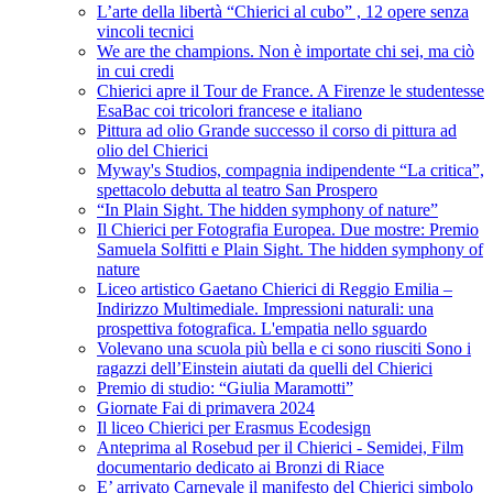
L’arte della libertà “Chierici al cubo” , 12 opere senza
vincoli tecnici
We are the champions. Non è importate chi sei, ma ciò
in cui credi
Chierici apre il Tour de France. A Firenze le studentesse
EsaBac coi tricolori francese e italiano
Pittura ad olio Grande successo il corso di pittura ad
olio del Chierici
Myway's Studios, compagnia indipendente “La critica”,
spettacolo debutta al teatro San Prospero
“In Plain Sight. The hidden symphony of nature”
Il Chierici per Fotografia Europea. Due mostre: Premio
Samuela Solfitti e Plain Sight. The hidden symphony of
nature
Liceo artistico Gaetano Chierici di Reggio Emilia –
Indirizzo Multimediale. Impressioni naturali: una
prospettiva fotografica. L'empatia nello sguardo
Volevano una scuola più bella e ci sono riusciti Sono i
ragazzi dell’Einstein aiutati da quelli del Chierici
Premio di studio: “Giulia Maramotti”
Giornate Fai di primavera 2024
Il liceo Chierici per Erasmus Ecodesign
Anteprima al Rosebud per il Chierici - Semidei, Film
documentario dedicato ai Bronzi di Riace
E’ arrivato Carnevale il manifesto del Chierici simbolo