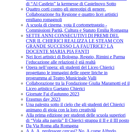
di “Al Castlein” la kermesse di Castelnovo Sotto
Quattro corti contro gli stereotipi di genere.
Collaborazione fra Regione e quattro licei artistici
emiliano romagnoli
A scuola di cinema, vota il cortometraggio -
Commissioni Parità, Cultura e Statuto Emilia Romagna
SETTE ANNI CONSECUTIVI DI PREMI DEL
CNR IL CHIERICI REALIZZA LE STEAM CON
GRANDE SUCCESSO LA FAUTRICE? LA
DOCENTE MARIA PIA FANTI
Nei licei artistici di Bologna, Reggio, Rimini e Parma
l’educazione alle relazioni è già realtà
Opera nell’opera: gli studenti del Liceo Chierici
progettano le immagini delle opere liriche in
programma al Teatro Municipale Valli
Collaborazione tra la Fondazione Giulia Maramotti ed il
Liceo artistico Gaetano Chierici
Giornate Fai d'autunno 2023
Erasmus day 2023
Una palestra sotto il cielo che gli studenti del Chierici
animano di gioia con la loro creatività
Alla prima edizione per studenti delle scuola superiori
di “Vola alta parola” Il Chierici strappa il II e il III posto
Da Via Roma alla Romagna
A.A. A. professore cercasi? No, A come Alfredo