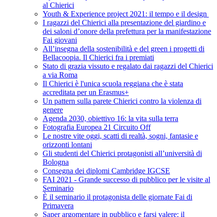
al Chierici
Youth & Experience project 2021: il tempo e il design
I ragazzi del Chierici alla presentazione del giardino e
dei saloni d’onore della prefettura per la manifestazione
Fai giovani
All’insegna della sostenibilità e del green i progetti di
Bellacoopia. Il Chierici fra i premiati
Stato di grazia vissuto e regalato dai ragazzi del Chierici
a via Roma
Il Chierici è l'unica scuola reggiana che è stata
accreditata per un Erasmus+
Un pattern sulla parete Chierici contro la violenza di
genere
Agenda 2030, obiettivo 16: la vita sulla terra
Fotografia Europea 21 Circuito Off
Le nostre vite oggi, scatti di realtà, sogni, fantasie e
orizzonti lontani
Gli studenti del Chierici protagonisti all’università di
Bologna
Consegna dei diplomi Cambridge IGCSE
FAI 2021 - Grande successo di pubblico per le visite al
Seminario
È il seminario il protagonista delle giornate Fai di
Primavera
Saper argomentare in pubblico e farsi valere: il