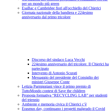
per un mondo più green
EsaBac e Cambridge fiori all'occhiello del Chierici
Giornata nazionale della bandiera e 224esimo
anniversario dal primo tricolore
Discorso del sindaco Luca Vecchi
224esimo anniversario del tricolore. Il Chierici ha
partecipato
Intervento di Antonio Scurati
Messaggio del presidente del Consiglio dei
ministri Giuseppe Conte
Letizia Parmiggiani vince il primo premio di
TuttoMondo contest di Save the children
Proposta formativa “RECYCLING LAB” per studenti
del triennio
Ambiente e memoria civica il Chierici c’è
Erasmus day, continuano i progetti malgrado il Covid