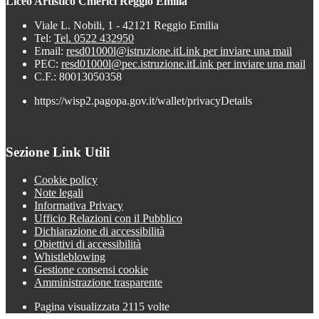
Liceo Artistico Chierici Reggio Emilia
Viale L. Nobili, 1 - 42121 Reggio Emilia
Tel:
Tel. 0522 432950
Email:
resd01000l@istruzione.it
Link per inviare una mail
PEC:
resd01000l@pec.istruzione.it
Link per inviare una mail
C.F.: 80013050358
https://wisp2.pagopa.gov.it/wallet/privacyDetails
Sezione Link Utili
Cookie policy
Note legali
Informativa Privacy
Ufficio Relazioni con il Pubblico
Dichiarazione di accessibilità
Obiettivi di accessibilità
Whistleblowing
Gestione consensi cookie
Amministrazione trasparente
Pagina visualizzata
2115
volte