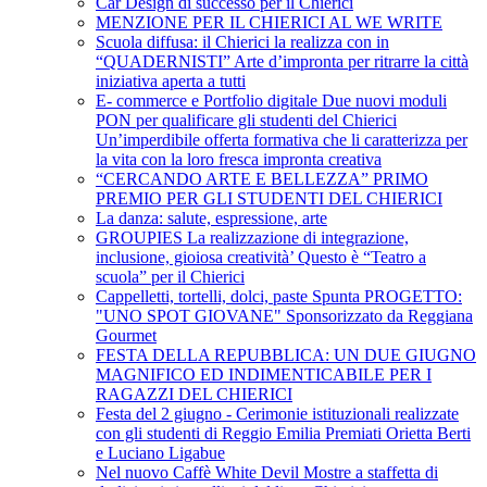
Car Design di successo per il Chierici
MENZIONE PER IL CHIERICI AL WE WRITE
Scuola diffusa: il Chierici la realizza con in
“QUADERNISTI” Arte d’impronta per ritrarre la città
iniziativa aperta a tutti
E- commerce e Portfolio digitale Due nuovi moduli
PON per qualificare gli studenti del Chierici
Un’imperdibile offerta formativa che li caratterizza per
la vita con la loro fresca impronta creativa
“CERCANDO ARTE E BELLEZZA” PRIMO
PREMIO PER GLI STUDENTI DEL CHIERICI
La danza: salute, espressione, arte
GROUPIES La realizzazione di integrazione,
inclusione, gioiosa creatività’ Questo è “Teatro a
scuola” per il Chierici
Cappelletti, tortelli, dolci, paste Spunta PROGETTO:
"UNO SPOT GIOVANE" Sponsorizzato da Reggiana
Gourmet
FESTA DELLA REPUBBLICA: UN DUE GIUGNO
MAGNIFICO ED INDIMENTICABILE PER I
RAGAZZI DEL CHIERICI
Festa del 2 giugno - Cerimonie istituzionali realizzate
con gli studenti di Reggio Emilia Premiati Orietta Berti
e Luciano Ligabue
Nel nuovo Caffè White Devil Mostre a staffetta di