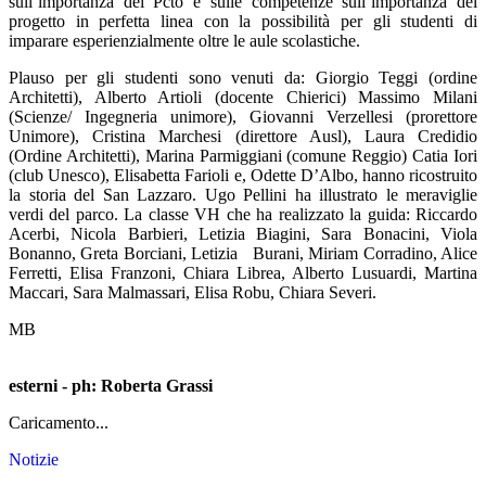
sull’importanza dei Pcto e sulle competenze sull’importanza del
progetto in perfetta linea con la possibilità per gli studenti di
imparare esperienzialmente oltre le aule scolastiche.
Plauso per gli studenti sono venuti da:
Giorgio Teggi
(ordine
Architetti),
Alberto Artioli
(docente Chierici) Massimo Milani
(Scienze/ Ingegneria unimore), Giovanni Verzellesi (prorettore
Unimore), Cristina Marchesi (direttore Ausl), Laura Credidio
(Ordine Architetti), Marina Parmiggiani (comune Reggio) Catia Iori
(club Unesco), Elisabetta Farioli e, Odette D’Albo, hanno ricostruito
la storia del San Lazzaro. Ugo Pellini ha illustrato le meraviglie
verdi del parco. La classe VH che ha realizzato la guida:
Riccardo
Acerbi, Nicola Barbieri, Letizia Biagini, Sara Bonacini, Viola
Bonanno, Greta Borciani, Letizia Burani, Miriam Corradino, Alice
Ferretti, Elisa Franzoni, Chiara Librea, Alberto Lusuardi, Martina
Maccari, Sara Malmassari, Elisa Robu, Chiara Severi.
MB
esterni - ph: Roberta Grassi
Caricamento...
Notizie