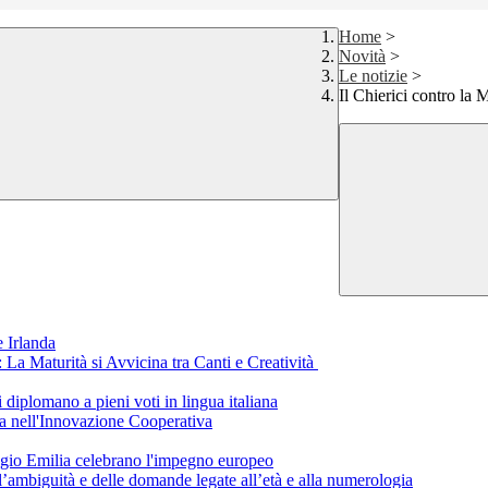
Home
>
Novità
>
Le notizie
>
Il Chierici contro la 
 Irlanda
a Maturità si Avvicina tra Canti e Creatività
i diplomano a pieni voti in lingua italiana
a nell'Innovazione Cooperativa
eggio Emilia celebrano l'impegno europeo
ll’ambiguità e delle domande legate all’età e alla numerologia