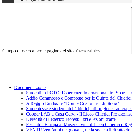
Campo di ricerca per le pagine del sito
Documentazione
Studenti in PCTO: Esperienze Internazionali tra Spagna e
Addio Commosso e Composto per le Quinte del Chierici: L
A Reggio Emilia, le "Donne Costruttrici di Storia"
Studentesse e studenti del Chierici, di origine straniera, s
Cooper.LAB a Casa Cervi - Il Liceo Chierici Protagonist
L'eredità di Federico Fioresi: libri e lezioni d'arte
Festa dell'Europa ai Musei Civici: il Liceo Chierici e R
VENTI! Vent’anni nei giovani, nella società il ritratto de