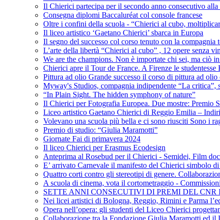
Il Chierici partecipa per il secondo anno consecutivo alla c
Consegna diplomi Baccaluréat col console francese
Oltre i confini della scuola - “Chierici al cubo, moltiplicar
Il liceo artistico ‘Gaetano Chierici’ sbarca in Europa
Il segno del successo col corso tenuto con la compagnia t
L’arte della libertà “Chierici al cubo” , 12 opere senza vin
We are the champions. Non è importate chi sei, ma ciò in
Chierici apre il Tour de France. A Firenze le studentesse E
Pittura ad olio Grande successo il corso di pittura ad olio 
Myway's Studios, compagnia indipendente “La critica”, s
“In Plain Sight. The hidden symphony of nature”
Il Chierici per Fotografia Europea. Due mostre: Premio S
Liceo artistico Gaetano Chierici di Reggio Emilia – Indir
Volevano una scuola più bella e ci sono riusciti Sono i rag
Premio di studio: “Giulia Maramotti”
Giornate Fai di primavera 2024
Il liceo Chierici per Erasmus Ecodesign
Anteprima al Rosebud per il Chierici - Semidei, Film do
E’ arrivato Carnevale il manifesto del Chierici simbolo d
Quattro corti contro gli stereotipi di genere. Collaborazio
A scuola di cinema, vota il cortometraggio - Commission
SETTE ANNI CONSECUTIVI DI PREMI DEL CNR
Nei licei artistici di Bologna, Reggio, Rimini e Parma l’ed
Opera nell’opera: gli studenti del Liceo Chierici progett
Collaborazione tra la Fondazione Giulia Maramotti ed il 