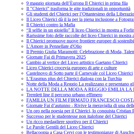
9 maggio giornata dell’Europa Il Chierici in prima fila
Il "Chierici” trasforma le gite tradizionali in opportunità
Gli studenti del Chierici per l’Ottantesimo della Liberazi
Il Liceo Chierici dà il la per la piena inclusione a Fotogr
Il Chierici contro la Mafia
“Il selfie in un gioiello” Il liceo Chierici in mostra a Forl
Rarissime foto delle raccolte del liceo Chierici in mostra
Il Chierici promuove nuove frontiere europee di sostenib
L'Amore in Pennellate d'Olio
Il Premio Giulia Maramotti: Celebrazione di Moda, Tale
Giornate Fai di Primavera 2025
Cambio al vertice del Liceo artistico Gaetano Chierici
Liceo Chierici crocevia europeo di arte e culture
Castelnovo di Sotto parte il Carnevale col Liceo Chierici
L’Erasmus plus del Chierici dialoga con la Turchia
Notte della Moda a Reggio La realizzano e presentano gli
LA NOTTE DELLA MODA A REGGIO EMILIA LA R
Tremlett line il percorso urbano effimero
FAMILIA UN FILM FIRMATO FRANCESCO COST
Giornate Fai d’autunno - Rivive la meraviglia di una dell
Un oro nella poesia per il Chierici, lo conquista Cristian 
Successo per le studentesse non italofone del Chierici
Un ricco medagliere sportivo per il Chierici
Le Parole Gentili del Liceo Chierici
Bellacoopia a Casa Cervi con le testimonianze di Auschw