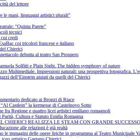
ittà del lettore
e le mani, linguaggi artistici plurali”
eatrale: "Quinta Parete"
coli tecnici
 cui credi
saBac coi tricolori francese e italiano
del Chierici
pettacolo debutta al teatro San Prospero
amuela Solfitti e Plain Sight. The hidden symphony of nature
izzo Multimediale. Impressioni naturali: una prospettiva fotografica. L'
azzi dell’Einstein aiutati da quelli del Chierici
cumentario dedicato ai Bronzi di Riace
i “Al Castlein” la kermesse di Castelnovo Sotto
ne fra Regione e quattro licei artistici emiliano romagnoli
i Parità, Cultura e Statuto Emilia Romagna
 IL CHIERICI REALIZZA LE STEAM CON GRANDE SUCCESSO
ucazione alle relazioni è già realtà
ano le immagini delle opere liriche in programma al Teatro Municipale Va
Liceo artistico Gaetano Chierici