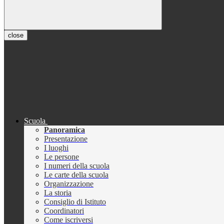
close
Scuola
Panoramica
Presentazione
I luoghi
Le persone
I numeri della scuola
Le carte della scuola
Organizzazione
La storia
Consiglio di Istituto
Coordinatori
Come iscriversi