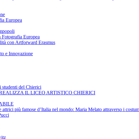
one
afia Europea
impopoli
 a Fotografia Europea
ilità con Artforward Erasmus
nto e Innovazione
 studenti del Chierici
EALIZZA IL LICEO ARTISTICO CHIERICI
ABILE
e attrici più famose d’Italia nel mondo: Maria Melato attraverso i costum
Pucci
itz