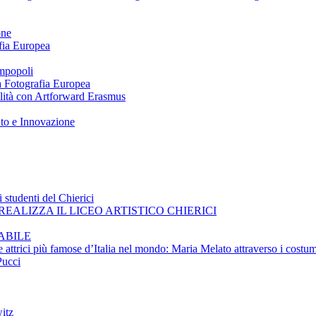
one
afia Europea
impopoli
 a Fotografia Europea
ilità con Artforward Erasmus
nto e Innovazione
 studenti del Chierici
EALIZZA IL LICEO ARTISTICO CHIERICI
ABILE
e attrici più famose d’Italia nel mondo: Maria Melato attraverso i costum
Pucci
itz