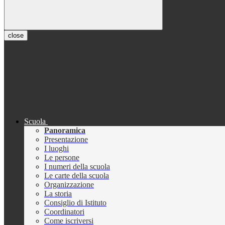
close
Scuola
Panoramica
Presentazione
I luoghi
Le persone
I numeri della scuola
Le carte della scuola
Organizzazione
La storia
Consiglio di Istituto
Coordinatori
Come iscriversi