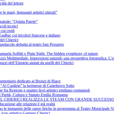
ittà del lettore
e le mani, linguaggi artistici plurali”
eatrale: "Quinta Parete"
coli tecnici
 cui credi
saBac coi tricolori francese e italiano
del Chierici
pettacolo debutta al teatro San Prospero
amuela Solfitti e Plain Sight. The hidden symphony of nature
izzo Multimediale. Impressioni naturali: una prospettiva fotografica. L'
azzi dell’Einstein aiutati da quelli del Chierici
cumentario dedicato ai Bronzi di Riace
i “Al Castlein” la kermesse di Castelnovo Sotto
ne fra Regione e quattro licei artistici emiliano romagnoli
i Parità, Cultura e Statuto Emilia Romagna
 IL CHIERICI REALIZZA LE STEAM CON GRANDE SUCCESSO
ucazione alle relazioni è già realtà
ano le immagini delle opere liriche in programma al Teatro Municipale Va
Liceo artistico Gaetano Chierici