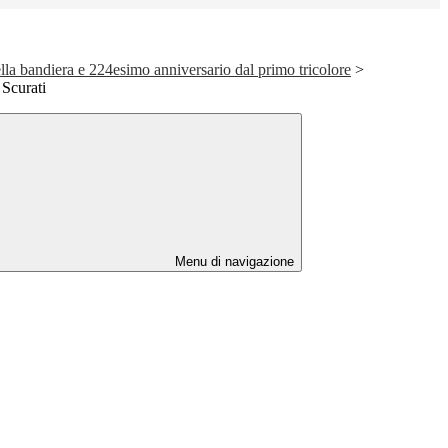
lla bandiera e 224esimo anniversario dal primo tricolore
>
 Scurati
Menu di navigazione