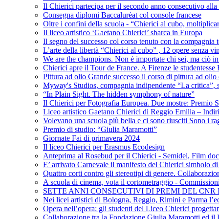
Il Chierici partecipa per il secondo anno consecutivo alla c
Consegna diplomi Baccaluréat col console francese
Oltre i confini della scuola - “Chierici al cubo, moltiplicar
Il liceo artistico ‘Gaetano Chierici’ sbarca in Europa
Il segno del successo col corso tenuto con la compagnia t
L’arte della libertà “Chierici al cubo” , 12 opere senza vin
We are the champions. Non è importate chi sei, ma ciò in
Chierici apre il Tour de France. A Firenze le studentesse E
Pittura ad olio Grande successo il corso di pittura ad olio 
Myway's Studios, compagnia indipendente “La critica”, s
“In Plain Sight. The hidden symphony of nature”
Il Chierici per Fotografia Europea. Due mostre: Premio S
Liceo artistico Gaetano Chierici di Reggio Emilia – Indir
Volevano una scuola più bella e ci sono riusciti Sono i rag
Premio di studio: “Giulia Maramotti”
Giornate Fai di primavera 2024
Il liceo Chierici per Erasmus Ecodesign
Anteprima al Rosebud per il Chierici - Semidei, Film do
E’ arrivato Carnevale il manifesto del Chierici simbolo d
Quattro corti contro gli stereotipi di genere. Collaborazio
A scuola di cinema, vota il cortometraggio - Commission
SETTE ANNI CONSECUTIVI DI PREMI DEL CNR
Nei licei artistici di Bologna, Reggio, Rimini e Parma l’ed
Opera nell’opera: gli studenti del Liceo Chierici progett
Collaborazione tra la Fondazione Giulia Maramotti ed il 