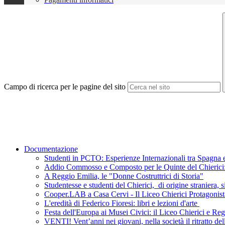
Campo di ricerca per le pagine del sito
Documentazione
Studenti in PCTO: Esperienze Internazionali tra Spagna e
Addio Commosso e Composto per le Quinte del Chierici: L
A Reggio Emilia, le "Donne Costruttrici di Storia"
Studentesse e studenti del Chierici, di origine straniera, s
Cooper.LAB a Casa Cervi - Il Liceo Chierici Protagonist
L'eredità di Federico Fioresi: libri e lezioni d'arte
Festa dell'Europa ai Musei Civici: il Liceo Chierici e R
VENTI! Vent’anni nei giovani, nella società il ritratto de