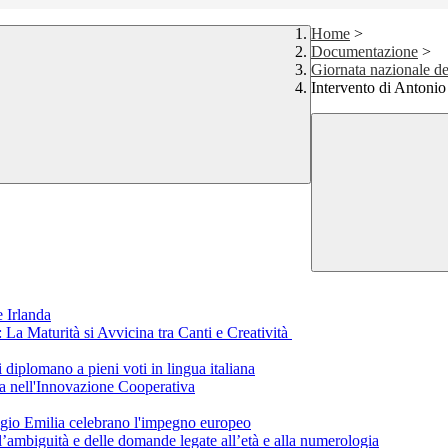
Home
>
Documentazione
>
Giornata nazionale de
Intervento di Antonio
 Irlanda
a Maturità si Avvicina tra Canti e Creatività
i diplomano a pieni voti in lingua italiana
a nell'Innovazione Cooperativa
eggio Emilia celebrano l'impegno europeo
ll’ambiguità e delle domande legate all’età e alla numerologia