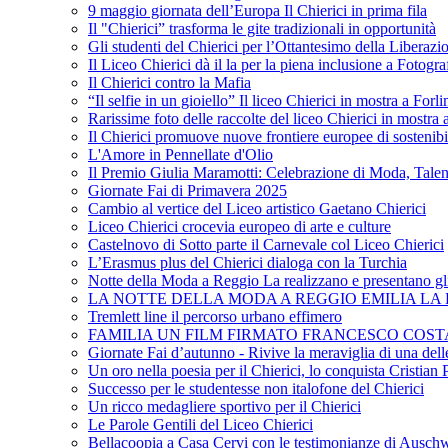
9 maggio giornata dell’Europa Il Chierici in prima fila
Il "Chierici” trasforma le gite tradizionali in opportunità
Gli studenti del Chierici per l’Ottantesimo della Liberazi
Il Liceo Chierici dà il la per la piena inclusione a Fotogr
Il Chierici contro la Mafia
“Il selfie in un gioiello” Il liceo Chierici in mostra a Forl
Rarissime foto delle raccolte del liceo Chierici in mostra
Il Chierici promuove nuove frontiere europee di sostenib
L'Amore in Pennellate d'Olio
Il Premio Giulia Maramotti: Celebrazione di Moda, Tale
Giornate Fai di Primavera 2025
Cambio al vertice del Liceo artistico Gaetano Chierici
Liceo Chierici crocevia europeo di arte e culture
Castelnovo di Sotto parte il Carnevale col Liceo Chierici
L’Erasmus plus del Chierici dialoga con la Turchia
Notte della Moda a Reggio La realizzano e presentano gli
LA NOTTE DELLA MODA A REGGIO EMILIA LA R
Tremlett line il percorso urbano effimero
FAMILIA UN FILM FIRMATO FRANCESCO COST
Giornate Fai d’autunno - Rivive la meraviglia di una dell
Un oro nella poesia per il Chierici, lo conquista Cristian 
Successo per le studentesse non italofone del Chierici
Un ricco medagliere sportivo per il Chierici
Le Parole Gentili del Liceo Chierici
Bellacoopia a Casa Cervi con le testimonianze di Auschw