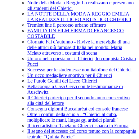
Notte della Moda a Reggio La realizzano e presentano
gli studenti del Chierici
LA NOTTE DELLA MODA A REGGIO EMILIA
LA REALIZZA IL LICEO ARTISTICO CHIERICI
Tremlett line il percorso urbano effimero
FAMILIA UN FILM FIRMATO FRANCESCO
COSTABILE
Giornate Fai d’autunno - Rivive la meraviglia di una
delle attrici più famose d’Italia nel mondo: Maria
Melato attraverso i costumi di scena
Un oro nella poesia per il Chierici, lo conquista Cristian
Pucci
Successo per le studentesse non italofone del Chierici
Un ricco medagliere sportivo per il Chierici
Le Parole Gentili del Liceo Chierici
Bellacoopia a Casa Cervi con le testimonianze di
Auschwitz
Il Chierici partecipa per il secondo anno consecutivo
alla città del lettore
Consegna diplomi Baccaluréat col console francese
Oltre i confini della scuola - “Chierici al cubo,
moltiplicare le mani, linguaggi artistici plurali”
Il liceo artistico ‘Gaetano Chierici’ sbarca in Europa
Il segno del successo col corso tenuto con la compagnia
teatrale: "Quinta Parete"