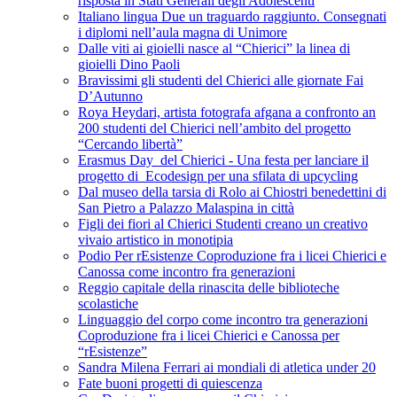
risposta in Stati Generali degli Adolescenti
Italiano lingua Due un traguardo raggiunto. Consegnati
i diplomi nell’aula magna di Unimore
Dalle viti ai gioielli nasce al “Chierici” la linea di
gioielli Dino Paoli
Bravissimi gli studenti del Chierici alle giornate Fai
D’Autunno
Roya Heydari, artista fotografa afgana a confronto an
200 studenti del Chierici nell’ambito del progetto
“Cercando libertà”
Erasmus Day del Chierici - Una festa per lanciare il
progetto di Ecodesign per una sfilata di upcycling
Dal museo della tarsia di Rolo ai Chiostri benedettini di
San Pietro a Palazzo Malaspina in città
Figli dei fiori al Chierici Studenti creano un creativo
vivaio artistico in monotipia
Podio Per rEsistenze Coproduzione fra i licei Chierici e
Canossa come incontro fra generazioni
Reggio capitale della rinascita delle biblioteche
scolastiche
Linguaggio del corpo come incontro tra generazioni
Coproduzione fra i licei Chierici e Canossa per
“rEsistenze”
Sandra Milena Ferrari ai mondiali di atletica under 20
Fate buoni progetti di quiescenza