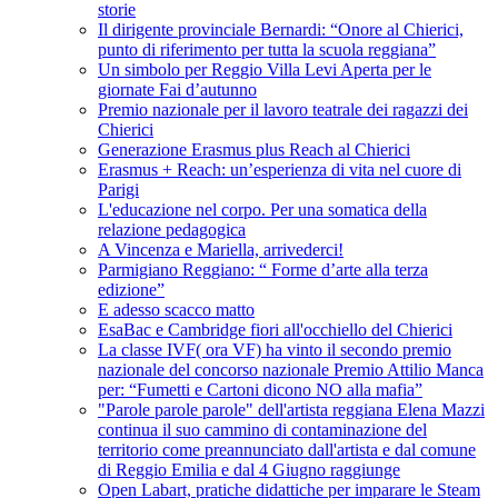
storie
Il dirigente provinciale Bernardi: “Onore al Chierici,
punto di riferimento per tutta la scuola reggiana”
Un simbolo per Reggio Villa Levi Aperta per le
giornate Fai d’autunno
Premio nazionale per il lavoro teatrale dei ragazzi dei
Chierici
Generazione Erasmus plus Reach al Chierici
Erasmus + Reach: un’esperienza di vita nel cuore di
Parigi
L'educazione nel corpo. Per una somatica della
relazione pedagogica
A Vincenza e Mariella, arrivederci!
Parmigiano Reggiano: “ Forme d’arte alla terza
edizione”
E adesso scacco matto
EsaBac e Cambridge fiori all'occhiello del Chierici
La classe IVF( ora VF) ha vinto il secondo premio
nazionale del concorso nazionale Premio Attilio Manca
per: “Fumetti e Cartoni dicono NO alla mafia”
"Parole parole parole" dell'artista reggiana Elena Mazzi
continua il suo cammino di contaminazione del
territorio come preannunciato dall'artista e dal comune
di Reggio Emilia e dal 4 Giugno raggiunge
Open Labart, pratiche didattiche per imparare le Steam