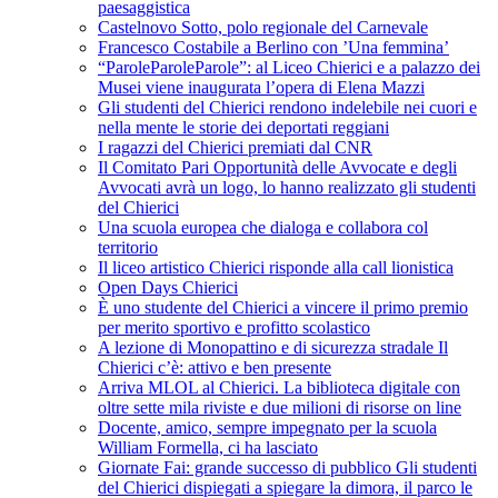
paesaggistica
Castelnovo Sotto, polo regionale del Carnevale
Francesco Costabile a Berlino con ’Una femmina’
“ParoleParoleParole”: al Liceo Chierici e a palazzo dei
Musei viene inaugurata l’opera di Elena Mazzi
Gli studenti del Chierici rendono indelebile nei cuori e
nella mente le storie dei deportati reggiani
I ragazzi del Chierici premiati dal CNR
Il Comitato Pari Opportunità delle Avvocate e degli
Avvocati avrà un logo, lo hanno realizzato gli studenti
del Chierici
Una scuola europea che dialoga e collabora col
territorio
Il liceo artistico Chierici risponde alla call lionistica
Open Days Chierici
È uno studente del Chierici a vincere il primo premio
per merito sportivo e profitto scolastico
A lezione di Monopattino e di sicurezza stradale Il
Chierici c’è: attivo e ben presente
Arriva MLOL al Chierici. La biblioteca digitale con
oltre sette mila riviste e due milioni di risorse on line
Docente, amico, sempre impegnato per la scuola
William Formella, ci ha lasciato
Giornate Fai: grande successo di pubblico Gli studenti
del Chierici dispiegati a spiegare la dimora, il parco le