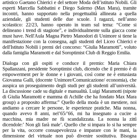
artistico Gaetano Chierici e del settore Moda dell’istituto Nobili. Gli
esperti Marcella Sabbatini e Diego Salerno (Max Mara), tramite
incontri, hanno supportato nella progettualità allineata a quella
aziendale, gli studenti delle due scuole. I ragazzi, nell’anno
scolastico: 22/23,
hanno operato in team sul tema: “Come si
delineano i trend di stagione”, e individualmente sulla giacca come
must have. N
ell'Aula Magna Pietro Manodori di Unimore si tiene la
manifestazione con la consegna, agli studenti del Liceo Chierici e
dell'Istituto Nobili i premi del concorso: “Giulia Maramotti”, voluto
dalla famiglia Maramotti e dal Soroptimist Club di Reggio Emilia.
Dialoga con gli ospiti e conduce il premio: Maria Chiara
Spallanzani, presidente Soroptimist club, dicendo che il premio è di
empowerment per le donne e i giovani, così come ne è entusiasta
Giovanna Galli, (docente Unimore/Comunicazione/ economia), che
auspica un proseguimento degli studi per gli studenti all’università.
La discussione cade su digitale e manualità.
Luigi Maramotti (nipote
di Giulia Maramotti e mamma di Achille che ha fondato Max Mara
group) a proposito afferma:” Quello della moda è un mestiere, noi
andiamo a cercare le persone, le esperienze pratiche. Mia nonna,
quando avevo 8 anni, nel’65/’66, mi ha insegnato a cucire a
macchina, mia madre ne fù scandalizzata. La nonna la zittì
dicendole:’ Non gli farà male’. Quello che si impara lo si ha sempre
per la vita, occorre consapevolezza e imparare con le mani, la
dimensione del virtuale non può divenire sostitutiva. Bisogna