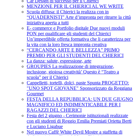
Car Design di successo per il Chierici
MENZIONE PER IL CHIERICI AL WE WRITE
Scuola diffusa: il Chierici la realizza con in
“QUADERNISTI” Arte d’impronta per ritrarre la città
iniziativa aperta a tutti
E- commerce e Portfolio digitale Due nuovi moduli
PON per qualificare gli studenti del Chierici
Un’imperdibile offerta formativa che li caratterizza per
la vita con la loro fresca impronta creativa
“CERCANDO ARTE E BELLEZZA” PRIMO
PREMIO PER GLI STUDENTI DEL CHIERICI
La danza: salute, espressione, arte
GROUPIES La realizzazione di integrazione,
inclusione, gioiosa creatività’ Questo è “Teatro a
scuola” per il Chierici
Cappelletti, tortelli, dolci, paste Spunta PROGETTO:
"UNO SPOT GIOVANE" Sponsorizzato da Reggiana
Gourmet
FESTA DELLA REPUBBLICA: UN DUE GIUGNO
MAGNIFICO ED INDIMENTICABILE PER I
RAGAZZI DEL CHIERICI
Festa del 2 giugno - Cerimonie istituzionali realizzate
con gli studenti di Reggio Emilia Premiati Orietta Berti
e Luciano Ligabue
Nel nuovo Caffè White Devil Mostre a staffetta di