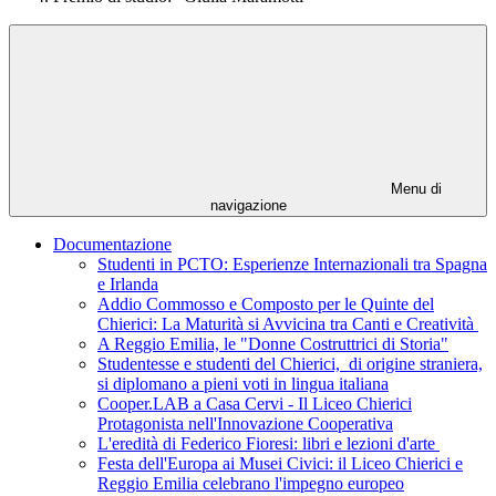
Menu di
navigazione
Documentazione
Studenti in PCTO: Esperienze Internazionali tra Spagna
e Irlanda
Addio Commosso e Composto per le Quinte del
Chierici: La Maturità si Avvicina tra Canti e Creatività
A Reggio Emilia, le "Donne Costruttrici di Storia"
Studentesse e studenti del Chierici, di origine straniera,
si diplomano a pieni voti in lingua italiana
Cooper.LAB a Casa Cervi - Il Liceo Chierici
Protagonista nell'Innovazione Cooperativa
L'eredità di Federico Fioresi: libri e lezioni d'arte
Festa dell'Europa ai Musei Civici: il Liceo Chierici e
Reggio Emilia celebrano l'impegno europeo