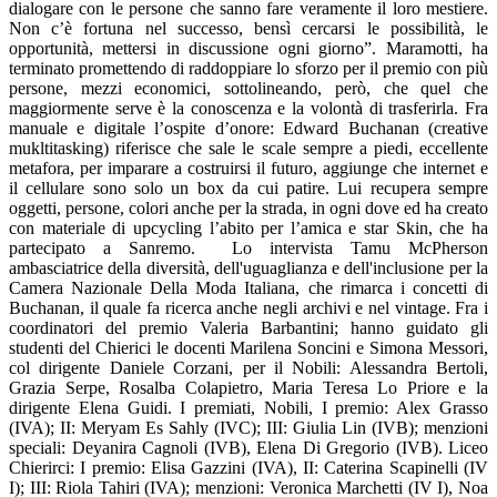
dialogare con le persone che sanno fare veramente il loro mestiere.
Non c’è fortuna nel successo, bensì cercarsi le possibilità, le
opportunità, mettersi in discussione ogni giorno”. Maramotti, ha
terminato promettendo di raddoppiare lo sforzo per il premio con più
persone, mezzi economici, sottolineando, però, che quel che
maggiormente serve è la conoscenza e la volontà di trasferirla. Fra
manuale e digitale l’ospite d’onore: Edward Buchanan (creative
mukltitasking) riferisce che sale le scale sempre a piedi, eccellente
metafora, per imparare a costruirsi il futuro, aggiunge che internet e
il cellulare sono solo un box da cui patire. Lui recupera sempre
oggetti, persone, colori anche per la strada, in ogni dove ed ha creato
con materiale di upcycling l’abito per l’amica e star Skin, che ha
partecipato a Sanremo. Lo intervista Tamu McPherson
ambasciatrice della diversità, dell'uguaglianza e dell'inclusione per la
Camera Nazionale Della Moda Italiana, che rimarca i concetti di
Buchanan, il quale fa ricerca anche negli archivi e nel vintage. Fra i
coordinatori del premio Valeria Barbantini; hanno guidato gli
studenti del Chierici le docenti Marilena Soncini e Simona Messori,
col dirigente Daniele Corzani, per il Nobili: Alessandra Bertoli,
Grazia Serpe, Rosalba Colapietro, Maria Teresa Lo Priore e la
dirigente Elena Guidi. I premiati, Nobili, I premio: Alex Grasso
(IVA); II: Meryam Es Sahly (IVC); III: Giulia Lin (IVB); menzioni
speciali: Deyanira Cagnoli (IVB), Elena Di Gregorio (IVB). Liceo
Chierirci: I premio: Elisa Gazzini (IVA), II: Caterina Scapinelli (IV
I); III: Riola Tahiri (IVA); menzioni: Veronica Marchetti (IV I), Noa