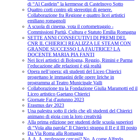
di “Al Castlein” la kermesse di Castelnovo Sotto
Quattro corti contro gli stereotipi di genere.
Collaborazione fra Regione e quattro licei artistici
emiliano romagnoli
A scuola di cinema, vota il cortometraggio -
Commissioni Parità, Cultura e Statuto Emilia Romagna
SETTE ANNI CONSECUTIVI DI PREMI DEL
CNR IL CHIERICI REALIZZA LE STEAM CON
GRANDE SUCCESSO LA FAUTRICE? LA
DOCENTE MARIA PIA FANTI
Nei licei artistici di Bologna, Reggio, Rimini e Parma
l’educazione alle relazioni è già realtà
Opera nell’opera: gli studenti del Liceo Chierici
progettano le immagini delle opere liriche in
programma al Teatro Municipale Valli
Collaborazione tra la Fondazione Giulia Maramotti ed il
Liceo artistico Gaetano Chierici
Giornate Fai d'autunno 2023
Erasmus day 2023
Una palestra sotto il cielo che gli studenti del Chierici
animano di gioia con la loro creatività
Alla prima edizione per studenti delle scuola superiori
di “Vola alta parola” Il Chierici strappa il II e il III posto
Da Via Roma alla Romagna
A.A. A. professore cercasi? No, A come Alfredo