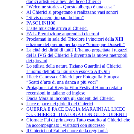
dodici artisti ex allievi del liceo Chierici
“Welcome stories - Questo albergo è una casa”
Al Chierici si progettano e realizzano vasi sonori
“Si vis pacem, impara bellum”
PASOLINI100
L’arte musicale arriva al Chierici
FAI - Premiazione apprendisti ciceroni
Proclamati in sala del Tricolore i vincitori della XIII
edizione del premio per la pace “Giuseppe Dossetti”
La città dei diritti di tutti? L’hanno progettata i ragazzi
del la IVG del Chierici è diventata la nuova metropoli
dei giovani
Lo stilista della natura Tiziano Guardini al Chierici
L’uomo dell’abito liquirizia esposto All’Onu
I licei: Canossa e Chierici per Fotografia Europea
“Scatti d’arte di una danza a più voci”
Protagonisti al Reggio Film Festival Hanno redatto
recensioni in italiano ed inglese
Dacia Maraini incontra gli studenti del Chierici
Luce e pace nei gioielli del Chierici
GUERRA E PACE DACIA MARAINI AL LICEO
“G. CHIERICI” DIALOGA CON GLI STUDENTI
Giornate Fai di primavera Tutto esaurito al Chierici che
ha accompagnato i visitatori con successo
Il Chierici col Fai nel cuore della reggianità