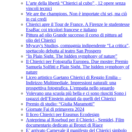
L’arte della libertà “Chierici al cubo” , 12 opere senza
vincoli tecnici
We are the champions. Non è importate chi sei, ma ciò
in cui credi
Chierici apre il Tour de France. A Firenze le studentesse
EsaBac coi tricolori francese e italiano
Pittura ad olio Grande successo il corso di pittura ad
olio del Chierici
Myway's Studios, compagnia indipendente “La critica”,
spettacolo debutta al teatro San Prospero
“In Plain Sight. The hidden symphony of nature”
Il Chierici per Fotografia Europea. Due mostre: Premio
Samuela Solfitti e Plain Sight. The hidden symphony of
nature
Liceo artistico Gaetano Chierici di Reggio Emilia –
Indirizzo Multimediale. Impressioni naturali: una
prospettiva fotografica. L'empatia nello sguardo
Volevano una scuola più bella e ci sono riusciti Sono i
ragazzi dell’Einstein aiutati da quelli del Chierici
Premio di studio: “Giulia Maramotti”
Giornate Fai di primavera 2024
Il liceo Chierici per Erasmus Ecodesign
Anteprima al Rosebud per il Chierici - Semidei, Film
documentario dedicato ai Bronzi di Riace
E’ arrivato Carnevale il manifesto del Chierici simbolo