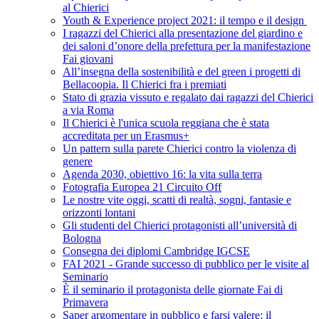
al Chierici
Youth & Experience project 2021: il tempo e il design
I ragazzi del Chierici alla presentazione del giardino e
dei saloni d’onore della prefettura per la manifestazione
Fai giovani
All’insegna della sostenibilità e del green i progetti di
Bellacoopia. Il Chierici fra i premiati
Stato di grazia vissuto e regalato dai ragazzi del Chierici
a via Roma
Il Chierici è l'unica scuola reggiana che è stata
accreditata per un Erasmus+
Un pattern sulla parete Chierici contro la violenza di
genere
Agenda 2030, obiettivo 16: la vita sulla terra
Fotografia Europea 21 Circuito Off
Le nostre vite oggi, scatti di realtà, sogni, fantasie e
orizzonti lontani
Gli studenti del Chierici protagonisti all’università di
Bologna
Consegna dei diplomi Cambridge IGCSE
FAI 2021 - Grande successo di pubblico per le visite al
Seminario
È il seminario il protagonista delle giornate Fai di
Primavera
Saper argomentare in pubblico e farsi valere: il