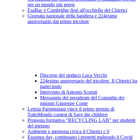
per un mondo più green
EsaBac e Cambridge fiori all'occhiello del Chierici
Giornata nazionale della bandiera e 224esimo
anniversario dal primo tricolore
Discorso del sindaco Luca Vecchi
224esimo anniversario del tricolore. Il Chierici ha
partecipato
Intervento di Antonio Scurati
Messaggio del presidente del Consiglio dei
ministri Giuseppe Conte
Letizia Parmiggiani vince il primo premio di
TuttoMondo contest di Save the children
Proposta formativa “RECYCLING LAB” per studenti
del triennio
Ambiente e memoria civica il Chierici c’è
Erasmus day, continuano i progetti malgrado il Covid