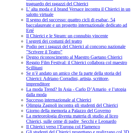
traguardo dei ragazzi del Chierici
L’ alta moda e il brand Versace incontra il Chierici in un
salotto virtuale
Il segno del successo: quattro cicli di esabac, 54
baccalaureate e un progetto internazionale dedicato ad
Erté
Il Chierici e le Steam: un connubio vincente
I segreti dei costumi del teatro
Podio per i ragazzi del Chierici al concorso nazionale
”Scrivere il Teatro”
Degno riconoscimento al Maestro Gaetano Chierici
Reggio Film Festival: il Chierici collabora col maestro
Scillitani
Se n’è andato un amico che fa parte della storia del
Chierici: Adriano Corradini, artista, scrittore,
imprenditore
La moda Trend? In Asia - Carlo D’Amario e l’utopia
dalla moda
Successo internazionale al Chierici
Olimpia Zagnoli incontra gli studenti del Chierici
Giorno della memoria a Palazzo del Governo
La meteorologia diventa materia di studio al liceo
Chierici, sulle orme di padre Secchi e Leonardo
Il Chierici verso l’Europa col Flamenco
Gli studenti del Chierici progettano e realizzano col 3D