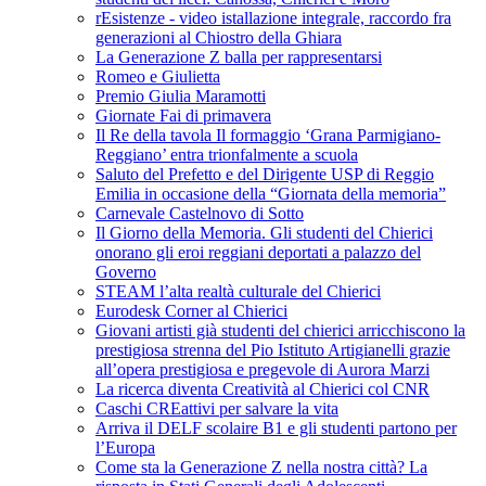
rEsistenze - video istallazione integrale, raccordo fra
generazioni al Chiostro della Ghiara
La Generazione Z balla per rappresentarsi
Romeo e Giulietta
Premio Giulia Maramotti
Giornate Fai di primavera
Il Re della tavola Il formaggio ‘Grana Parmigiano-
Reggiano’ entra trionfalmente a scuola
Saluto del Prefetto e del Dirigente USP di Reggio
Emilia in occasione della “Giornata della memoria”
Carnevale Castelnovo di Sotto
Il Giorno della Memoria. Gli studenti del Chierici
onorano gli eroi reggiani deportati a palazzo del
Governo
STEAM l’alta realtà culturale del Chierici
Eurodesk Corner al Chierici
Giovani artisti già studenti del chierici arricchiscono la
prestigiosa strenna del Pio Istituto Artigianelli grazie
all’opera prestigiosa e pregevole di Aurora Marzi
La ricerca diventa Creatività al Chierici col CNR
Caschi CREattivi per salvare la vita
Arriva il DELF scolaire B1 e gli studenti partono per
l’Europa
Come sta la Generazione Z nella nostra città? La