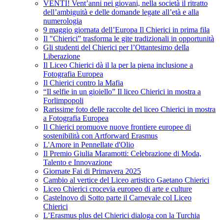
VENTI! Vent’anni nei giovani, nella società il ritratto
dell’ambiguità e delle domande legate all’età e alla
numerologia
9 maggio giornata dell’Europa Il Chierici in prima fila
Il "Chierici” trasforma le gite tradizionali in opportunità
Gli studenti del Chierici per l’Ottantesimo della
Liberazione
Il Liceo Chierici dà il la per la piena inclusione a
Fotografia Europea
Il Chierici contro la Mafia
“Il selfie in un gioiello” Il liceo Chierici in mostra a
Forlimpopoli
Rarissime foto delle raccolte del liceo Chierici in mostra
a Fotografia Europea
Il Chierici promuove nuove frontiere europee di
sostenibilità con Artforward Erasmus
L'Amore in Pennellate d'Olio
Il Premio Giulia Maramotti: Celebrazione di Moda,
Talento e Innovazione
Giornate Fai di Primavera 2025
Cambio al vertice del Liceo artistico Gaetano Chierici
Liceo Chierici crocevia europeo di arte e culture
Castelnovo di Sotto parte il Carnevale col Liceo
Chierici
L’Erasmus plus del Chierici dialoga con la Turchia