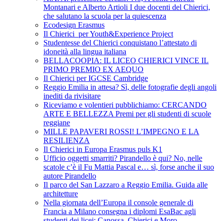
Montanari e Alberto Artioli I due docenti del Chierici,
che salutano la scuola per la quiescenza
Ecodesign Erasmus
Il Chierici per Youth&Experience Project
Studentesse del Chierici conquistano l’attestato di
idoneità alla lingua italiana
BELLACOOPIA: IL LICEO CHIERICI VINCE IL
PRIMO PREMIO EX AEQUO
Il Chierici per IGCSE Cambridge
Reggio Emilia in attesa? Sì, delle fotografie degli angoli
inediti da rivisitare
Riceviamo e volentieri pubblichiamo: CERCANDO
ARTE E BELLEZZA Premi per gli studenti di scuole
reggiane
MILLE PAPAVERI ROSSI! L’IMPEGNO E LA
RESILIENZA
Il Chierici in Europa Erasmus puls K1
Ufficio oggetti smarriti? Pirandello è qui? No, nelle
scatole c’è il Fu Mattia Pascal e… sì, forse anche il suo
autore Pirandello
Il parco del San Lazzaro a Reggio Emilia. Guida alle
architetture
Nella giornata dell’Europa il console generale di
Francia a Milano consegna i diplomi EsaBac agli
studenti dei licei: Canossa, Chierici e Moro