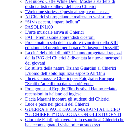
Nel nuovo Caffè White Devil Mostre a staffetta di
dodici artisti ex allievi del liceo Chierici
“Welcome stories - Questo albergo è una casa”
Al Chierici si progettano e realizzano vasi sonori
“Si vis pacem, impara bellum”
PASOLINI100
L’arte musicale arriva al Chierici
FAI - Premiazione apprendisti ciceroni
Proclamati in sala del Tricolore i vincitori della XIII
edizione del premio per la pace “Giuseppe Dossetti”
La città dei diritti di tutti? L’hanno progettata i ragazzi
del la IVG del Chierici è diventata la nuova metropoli
dei giovani
Lo stilista della natura Tiziano Guardini al Chierici
L’uomo dell’abito liquirizia esposto All’Onu
I licei: Canossa e Chierici per Fotografia Europea
“Scatti d’arte di una danza a più voci”
Protagonisti al Reggio Film Festival Hanno redatto
recensioni in italiano ed inglese
Dacia Maraini incontra gli studenti del Chierici
Luce e pace nei gioielli del Chierici
GUERRA E PACE DACIA MARAINI AL LICEO
“G. CHIERICI” DIALOGA CON GLI STUDENTI
Giornate Fai di primavera Tutto esaurito al Chierici che
ha accompagnato i visitatori con successo