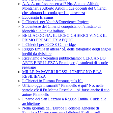
A.A. A. professore cercasi? No, A come Alfredo
Montanari e Alberto Artioli I due docenti del Chierici,
che salutano la scuola per la quiescenza
Ecodesign Erasmus
Il Chierici per Youth&Experience Project
Studentesse del Chierici conquistano l’attestato di
idoneità alla lingua italiana
BELLACOOPIA: IL LICEO CHIERICI VINCE IL
PRIMO PREMIO EX AEQUO
Il Chierici per IGCSE Cambridge
Reggio Emilia in attesa? Sì, delle fotografie degli angoli
inediti da rivisitare
Riceviamo e volentieri pubblichiamo: CERCANDO
ARTE E BELLEZZA Premi per gli studenti di scuole
reggiane
MILLE PAPAVERI ROSSI! L’IMPEGNO E LA
RESILIENZA
Il Chierici in Europa Erasmus puls K1
Ufficio oggetti smarriti? Pirandello è qui? No, nelle
scatole c’è il Fu Mattia Pascal e… sì, forse anche il suo
autore Pirandello
Il parco del San Lazzaro a Reggio Emilia. Guida alle
architetture
Nella giornata dell’Europa il console generale di
Francia a Milano consegna i diplomi EsaBac agli