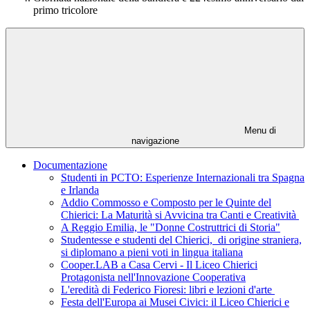
primo tricolore
Menu di
navigazione
Documentazione
Studenti in PCTO: Esperienze Internazionali tra Spagna
e Irlanda
Addio Commosso e Composto per le Quinte del
Chierici: La Maturità si Avvicina tra Canti e Creatività
A Reggio Emilia, le "Donne Costruttrici di Storia"
Studentesse e studenti del Chierici, di origine straniera,
si diplomano a pieni voti in lingua italiana
Cooper.LAB a Casa Cervi - Il Liceo Chierici
Protagonista nell'Innovazione Cooperativa
L'eredità di Federico Fioresi: libri e lezioni d'arte
Festa dell'Europa ai Musei Civici: il Liceo Chierici e