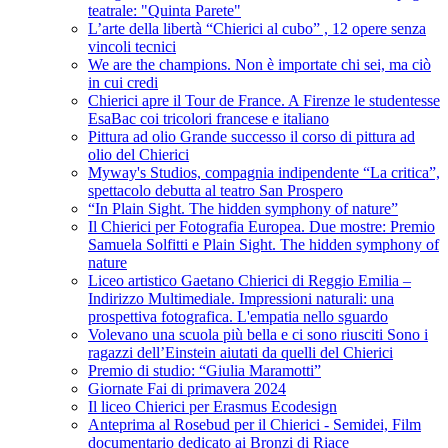
teatrale: "Quinta Parete"
L’arte della libertà “Chierici al cubo” , 12 opere senza
vincoli tecnici
We are the champions. Non è importate chi sei, ma ciò
in cui credi
Chierici apre il Tour de France. A Firenze le studentesse
EsaBac coi tricolori francese e italiano
Pittura ad olio Grande successo il corso di pittura ad
olio del Chierici
Myway's Studios, compagnia indipendente “La critica”,
spettacolo debutta al teatro San Prospero
“In Plain Sight. The hidden symphony of nature”
Il Chierici per Fotografia Europea. Due mostre: Premio
Samuela Solfitti e Plain Sight. The hidden symphony of
nature
Liceo artistico Gaetano Chierici di Reggio Emilia –
Indirizzo Multimediale. Impressioni naturali: una
prospettiva fotografica. L'empatia nello sguardo
Volevano una scuola più bella e ci sono riusciti Sono i
ragazzi dell’Einstein aiutati da quelli del Chierici
Premio di studio: “Giulia Maramotti”
Giornate Fai di primavera 2024
Il liceo Chierici per Erasmus Ecodesign
Anteprima al Rosebud per il Chierici - Semidei, Film
documentario dedicato ai Bronzi di Riace