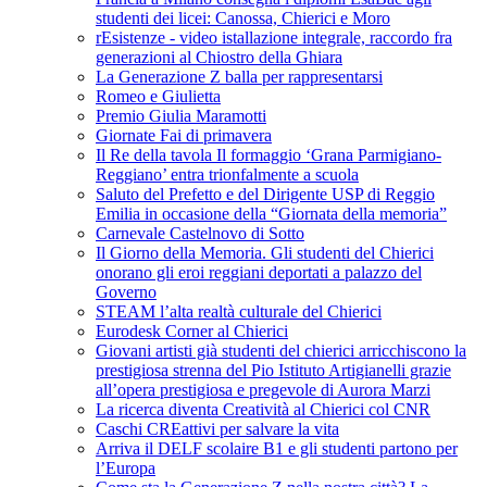
studenti dei licei: Canossa, Chierici e Moro
rEsistenze - video istallazione integrale, raccordo fra
generazioni al Chiostro della Ghiara
La Generazione Z balla per rappresentarsi
Romeo e Giulietta
Premio Giulia Maramotti
Giornate Fai di primavera
Il Re della tavola Il formaggio ‘Grana Parmigiano-
Reggiano’ entra trionfalmente a scuola
Saluto del Prefetto e del Dirigente USP di Reggio
Emilia in occasione della “Giornata della memoria”
Carnevale Castelnovo di Sotto
Il Giorno della Memoria. Gli studenti del Chierici
onorano gli eroi reggiani deportati a palazzo del
Governo
STEAM l’alta realtà culturale del Chierici
Eurodesk Corner al Chierici
Giovani artisti già studenti del chierici arricchiscono la
prestigiosa strenna del Pio Istituto Artigianelli grazie
all’opera prestigiosa e pregevole di Aurora Marzi
La ricerca diventa Creatività al Chierici col CNR
Caschi CREattivi per salvare la vita
Arriva il DELF scolaire B1 e gli studenti partono per
l’Europa