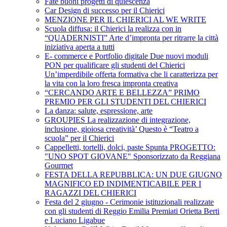
Fate buoni progetti di quiescenza
Car Design di successo per il Chierici
MENZIONE PER IL CHIERICI AL WE WRITE
Scuola diffusa: il Chierici la realizza con in
“QUADERNISTI” Arte d’impronta per ritrarre la città
iniziativa aperta a tutti
E- commerce e Portfolio digitale Due nuovi moduli
PON per qualificare gli studenti del Chierici
Un’imperdibile offerta formativa che li caratterizza per
la vita con la loro fresca impronta creativa
“CERCANDO ARTE E BELLEZZA” PRIMO
PREMIO PER GLI STUDENTI DEL CHIERICI
La danza: salute, espressione, arte
GROUPIES La realizzazione di integrazione,
inclusione, gioiosa creatività’ Questo è “Teatro a
scuola” per il Chierici
Cappelletti, tortelli, dolci, paste Spunta PROGETTO:
"UNO SPOT GIOVANE" Sponsorizzato da Reggiana
Gourmet
FESTA DELLA REPUBBLICA: UN DUE GIUGNO
MAGNIFICO ED INDIMENTICABILE PER I
RAGAZZI DEL CHIERICI
Festa del 2 giugno - Cerimonie istituzionali realizzate
con gli studenti di Reggio Emilia Premiati Orietta Berti
e Luciano Ligabue