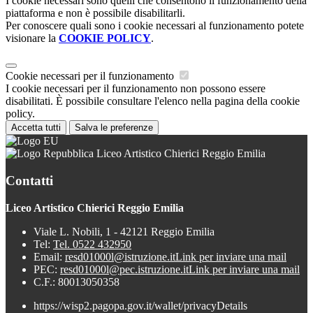
I cookie necessari sono quelli che consentono il funzionamento della
piattaforma e non è possibile disabilitarli.
Per conoscere quali sono i cookie necessari al funzionamento potete
visionare la
COOKIE POLICY
.
Cookie necessari per il funzionamento
I cookie necessari per il funzionamento non possono essere
disabilitati. È possibile consultare l'elenco nella pagina della cookie
policy.
Accetta tutti
Salva le preferenze
Liceo Artistico Chierici Reggio Emilia
Contatti
Liceo Artistico Chierici Reggio Emilia
Viale L. Nobili, 1 - 42121 Reggio Emilia
Tel:
Tel. 0522 432950
Email:
resd01000l@istruzione.it
Link per inviare una mail
PEC:
resd01000l@pec.istruzione.it
Link per inviare una mail
C.F.: 80013050358
https://wisp2.pagopa.gov.it/wallet/privacyDetails