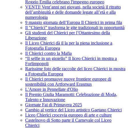
Reggio Emilia celebrano l'impegno europeo
VENTI! Vent’anni nei giovani, nella società il ritratto
dell’ambiguità e delle domande legate all’età e alla
numerologia
9 maggio giornata dell’Europa Il Chierici in prima fila
Il "Chierici” trasforma le gite tradizionali in opportunità
Gli studenti del Chierici per l’Ottantesimo della
Liberazione
Il Liceo Chierici dà il la per la piena inclusione a
Fotografia Europea
Il Chierici contro la Mafia
“Il selfie in un gioiello” Il liceo Chierici in mostra a
Forlimpopoli
Rarissime foto delle raccolte del liceo Chierici in mostra
a Fotografia Europea
Il Chierici promuove nuove frontiere europee di
sostenibilità con Artforward Erasmus
L'Amore in Pennellate d'Olio
Il Premio Giulia Maramotti: Celebrazione di Moda,
Talento e Innovazione
Giornate Fai di Primavera 2025
Cambio al vertice del Liceo artistico Gaetano Chierici
Liceo Chierici crocevia europeo di arte e culture
Castelnovo di Sotto parte il Carnevale col Liceo
Chierici