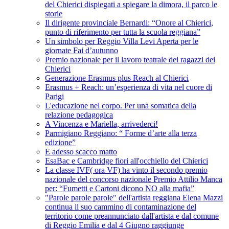
del Chierici dispiegati a spiegare la dimora, il parco le
storie
Il dirigente provinciale Bernardi: “Onore al Chierici,
punto di riferimento per tutta la scuola reggiana”
Un simbolo per Reggio Villa Levi Aperta per le
giornate Fai d’autunno
Premio nazionale per il lavoro teatrale dei ragazzi dei
Chierici
Generazione Erasmus plus Reach al Chierici
Erasmus + Reach: un’esperienza di vita nel cuore di
Parigi
L'educazione nel corpo. Per una somatica della
relazione pedagogica
A Vincenza e Mariella, arrivederci!
Parmigiano Reggiano: “ Forme d’arte alla terza
edizione”
E adesso scacco matto
EsaBac e Cambridge fiori all'occhiello del Chierici
La classe IVF( ora VF) ha vinto il secondo premio
nazionale del concorso nazionale Premio Attilio Manca
per: “Fumetti e Cartoni dicono NO alla mafia”
"Parole parole parole" dell'artista reggiana Elena Mazzi
continua il suo cammino di contaminazione del
territorio come preannunciato dall'artista e dal comune
di Reggio Emilia e dal 4 Giugno raggiunge