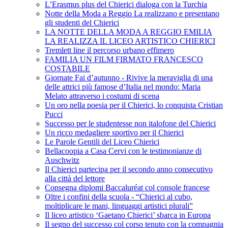
L’Erasmus plus del Chierici dialoga con la Turchia
Notte della Moda a Reggio La realizzano e presentano
gli studenti del Chierici
LA NOTTE DELLA MODA A REGGIO EMILIA
LA REALIZZA IL LICEO ARTISTICO CHIERICI
Tremlett line il percorso urbano effimero
FAMILIA UN FILM FIRMATO FRANCESCO
COSTABILE
Giornate Fai d’autunno - Rivive la meraviglia di una
delle attrici più famose d’Italia nel mondo: Maria
Melato attraverso i costumi di scena
Un oro nella poesia per il Chierici, lo conquista Cristian
Pucci
Successo per le studentesse non italofone del Chierici
Un ricco medagliere sportivo per il Chierici
Le Parole Gentili del Liceo Chierici
Bellacoopia a Casa Cervi con le testimonianze di
Auschwitz
Il Chierici partecipa per il secondo anno consecutivo
alla città del lettore
Consegna diplomi Baccaluréat col console francese
Oltre i confini della scuola - “Chierici al cubo,
moltiplicare le mani, linguaggi artistici plurali”
Il liceo artistico ‘Gaetano Chierici’ sbarca in Europa
Il segno del successo col corso tenuto con la compagnia