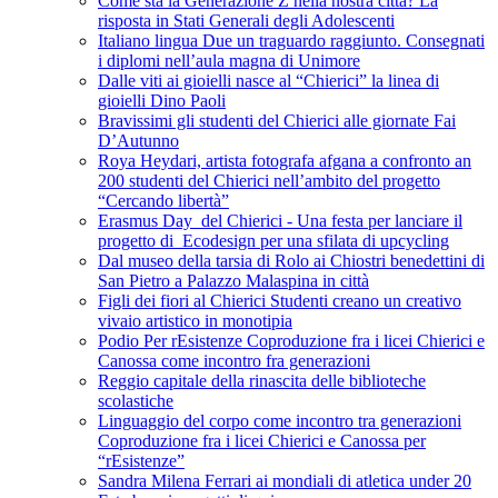
Come sta la Generazione Z nella nostra città? La
risposta in Stati Generali degli Adolescenti
Italiano lingua Due un traguardo raggiunto. Consegnati
i diplomi nell’aula magna di Unimore
Dalle viti ai gioielli nasce al “Chierici” la linea di
gioielli Dino Paoli
Bravissimi gli studenti del Chierici alle giornate Fai
D’Autunno
Roya Heydari, artista fotografa afgana a confronto an
200 studenti del Chierici nell’ambito del progetto
“Cercando libertà”
Erasmus Day del Chierici - Una festa per lanciare il
progetto di Ecodesign per una sfilata di upcycling
Dal museo della tarsia di Rolo ai Chiostri benedettini di
San Pietro a Palazzo Malaspina in città
Figli dei fiori al Chierici Studenti creano un creativo
vivaio artistico in monotipia
Podio Per rEsistenze Coproduzione fra i licei Chierici e
Canossa come incontro fra generazioni
Reggio capitale della rinascita delle biblioteche
scolastiche
Linguaggio del corpo come incontro tra generazioni
Coproduzione fra i licei Chierici e Canossa per
“rEsistenze”
Sandra Milena Ferrari ai mondiali di atletica under 20