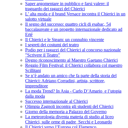
Saper argomentare in pubblico e farsi valere: il
traguardo dei ragazzi del Chierici
L’ alta moda e il brand Versace incontra il Chierici in un
salotto virtuale
Il segno del successo: quattro cicli di esabac, 54
baccalaureate e un progetto internazionale dedicato ad
Erté
Il Chierici e le Steam: un connubio vincente
I segreti dei costumi del teatro
Podio per i ragazzi del Chierici al concorso nazionale
”Scrivere il Teatro”
Degno riconoscimento al Maestro Gaetano Chierici
Reggio Film Festival: il Chierici collabora col maestro
Scillitani
Se n’è andato un amico che fa parte della storia del
Chierici: Adriano Corradini, artista, scrittore,
imprenditore
La moda Trend? In Asia - Carlo D’Amario e l’utopia
dalla moda
Successo internazionale al Chierici
Olimpia Zagnoli incontra gli studenti del Chierici
Giorno della memoria a Palazzo del Governo
La meteorologia diventa materia di studio al liceo
Chierici, sulle orme di padre Secchi e Leonardo
Il Chierici verso l’Europa col Flamenco