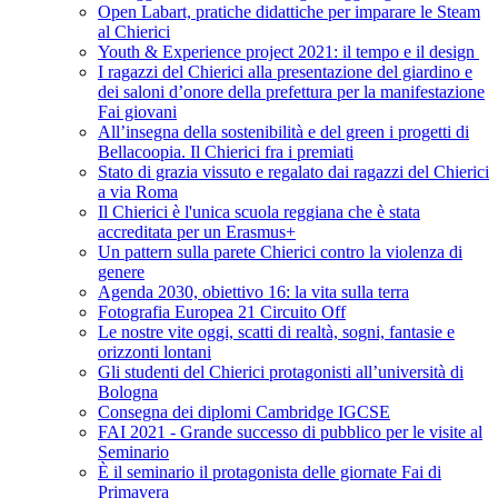
Open Labart, pratiche didattiche per imparare le Steam
al Chierici
Youth & Experience project 2021: il tempo e il design
I ragazzi del Chierici alla presentazione del giardino e
dei saloni d’onore della prefettura per la manifestazione
Fai giovani
All’insegna della sostenibilità e del green i progetti di
Bellacoopia. Il Chierici fra i premiati
Stato di grazia vissuto e regalato dai ragazzi del Chierici
a via Roma
Il Chierici è l'unica scuola reggiana che è stata
accreditata per un Erasmus+
Un pattern sulla parete Chierici contro la violenza di
genere
Agenda 2030, obiettivo 16: la vita sulla terra
Fotografia Europea 21 Circuito Off
Le nostre vite oggi, scatti di realtà, sogni, fantasie e
orizzonti lontani
Gli studenti del Chierici protagonisti all’università di
Bologna
Consegna dei diplomi Cambridge IGCSE
FAI 2021 - Grande successo di pubblico per le visite al
Seminario
È il seminario il protagonista delle giornate Fai di
Primavera