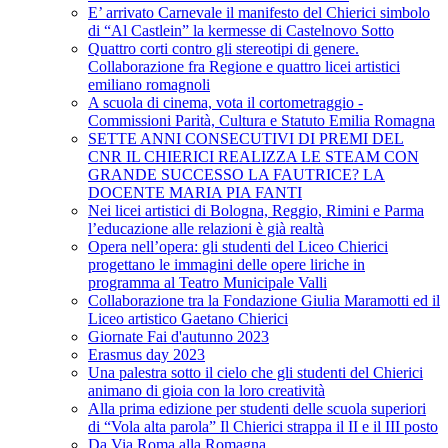
E’ arrivato Carnevale il manifesto del Chierici simbolo
di “Al Castlein” la kermesse di Castelnovo Sotto
Quattro corti contro gli stereotipi di genere.
Collaborazione fra Regione e quattro licei artistici
emiliano romagnoli
A scuola di cinema, vota il cortometraggio -
Commissioni Parità, Cultura e Statuto Emilia Romagna
SETTE ANNI CONSECUTIVI DI PREMI DEL
CNR IL CHIERICI REALIZZA LE STEAM CON
GRANDE SUCCESSO LA FAUTRICE? LA
DOCENTE MARIA PIA FANTI
Nei licei artistici di Bologna, Reggio, Rimini e Parma
l’educazione alle relazioni è già realtà
Opera nell’opera: gli studenti del Liceo Chierici
progettano le immagini delle opere liriche in
programma al Teatro Municipale Valli
Collaborazione tra la Fondazione Giulia Maramotti ed il
Liceo artistico Gaetano Chierici
Giornate Fai d'autunno 2023
Erasmus day 2023
Una palestra sotto il cielo che gli studenti del Chierici
animano di gioia con la loro creatività
Alla prima edizione per studenti delle scuola superiori
di “Vola alta parola” Il Chierici strappa il II e il III posto
Da Via Roma alla Romagna