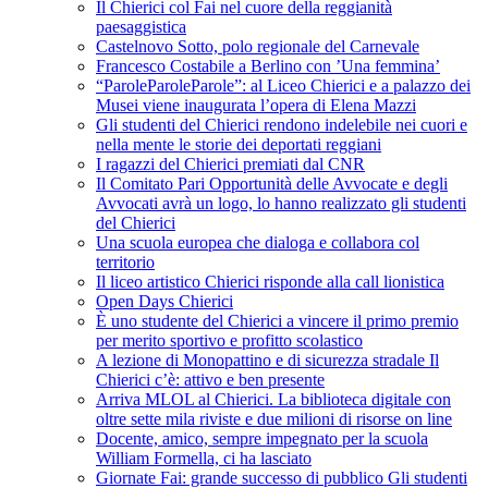
Il Chierici col Fai nel cuore della reggianità
paesaggistica
Castelnovo Sotto, polo regionale del Carnevale
Francesco Costabile a Berlino con ’Una femmina’
“ParoleParoleParole”: al Liceo Chierici e a palazzo dei
Musei viene inaugurata l’opera di Elena Mazzi
Gli studenti del Chierici rendono indelebile nei cuori e
nella mente le storie dei deportati reggiani
I ragazzi del Chierici premiati dal CNR
Il Comitato Pari Opportunità delle Avvocate e degli
Avvocati avrà un logo, lo hanno realizzato gli studenti
del Chierici
Una scuola europea che dialoga e collabora col
territorio
Il liceo artistico Chierici risponde alla call lionistica
Open Days Chierici
È uno studente del Chierici a vincere il primo premio
per merito sportivo e profitto scolastico
A lezione di Monopattino e di sicurezza stradale Il
Chierici c’è: attivo e ben presente
Arriva MLOL al Chierici. La biblioteca digitale con
oltre sette mila riviste e due milioni di risorse on line
Docente, amico, sempre impegnato per la scuola
William Formella, ci ha lasciato
Giornate Fai: grande successo di pubblico Gli studenti