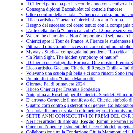
Il Chierici partecipa per il secondo anno consecutivo alla c
Consegna diplomi Baccaluréat col console francese
Oltre i confini della scuola - “Chierici al cubo, moltiplicar
Il liceo artistico ‘Gaetano Chierici’ sbarca in Europa
Il segno del successo col corso tenuto con la compagnia t
L’arte della libertà “Chierici al cubo” , 12 opere senza vin
We are the champions. Non è importate chi sei, ma ciò in
Chierici apre il Tour de France. A Firenze le studentesse E
Pittura ad olio Grande successo il corso di pittura ad olio 
Myway's Studios, compagnia indipendente “La critica”, s
“In Plain Sight. The hidden symphony of nature”
Il Chierici per Fotografia Europea. Due mostre: Premio S
Liceo artistico Gaetano Chierici di Reggio Emilia – Indir
Volevano una scuola più bella e ci sono riusciti Sono i rag
Premio di studio: “Giulia Maramotti”
Giornate Fai di primavera 2024
Il liceo Chierici per Erasmus Ecodesign
Anteprima al Rosebud per il Chierici - Semidei, Film do
E’ arrivato Carnevale il manifesto del Chierici simbolo d
Quattro corti contro gli stereotipi di genere. Collaborazio
A scuola di cinema, vota il cortometraggio - Commission
SETTE ANNI CONSECUTIVI DI PREMI DEL CNR
Nei licei artistici di Bologna, Reggio, Rimini e Parma l’ed
Opera nell’opera: gli studenti del Liceo Chierici progett
Collaborazione tra la Fondazione Giulia Maramotti ed il 