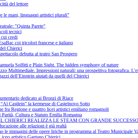
ittà del lettore
e le mani, linguaggi artistici plurali”
eatrale: "Quinta Parete"
coli tecnici
 cui credi
saBac coi tricolori francese e italiano
del Chierici
pettacolo debutta al teatro San Prospero
amuela Solfitti e Plain Sight. The hidden symphony of nature
izzo Multimediale. Impressioni naturali: una prospettiva fotografica. L'
azzi dell’Einstein aiutati da quelli del Chierici
cumentario dedicato ai Bronzi di Riace
i “Al Castlein” la kermesse di Castelnovo Sotto
ne fra Regione e quattro licei artistici emiliano romagnoli
i Parità, Cultura e Statuto Emilia Romagna
 IL CHIERICI REALIZZA LE STEAM CON GRANDE SUCCESSO
ucazione alle relazioni è già realtà
ano le immagini delle opere liriche in programma al Teatro Municipale Va
Liceo artistico Gaetano Chierici