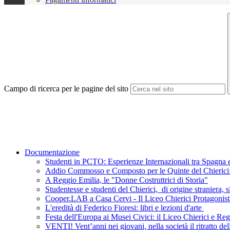
Campo di ricerca per le pagine del sito
Documentazione
Studenti in PCTO: Esperienze Internazionali tra Spagna e
Addio Commosso e Composto per le Quinte del Chierici: L
A Reggio Emilia, le "Donne Costruttrici di Storia"
Studentesse e studenti del Chierici, di origine straniera, s
Cooper.LAB a Casa Cervi - Il Liceo Chierici Protagonist
L'eredità di Federico Fioresi: libri e lezioni d'arte
Festa dell'Europa ai Musei Civici: il Liceo Chierici e R
VENTI! Vent’anni nei giovani, nella società il ritratto de