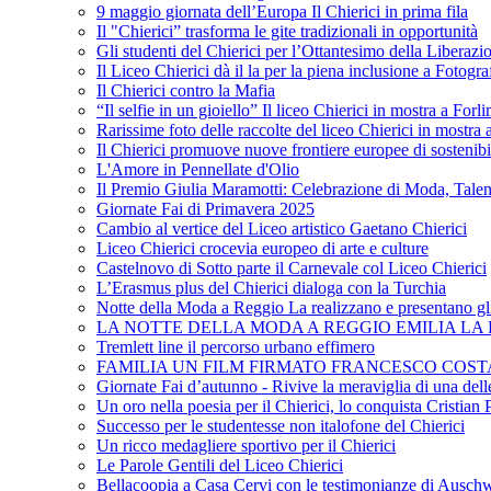
9 maggio giornata dell’Europa Il Chierici in prima fila
Il "Chierici” trasforma le gite tradizionali in opportunità
Gli studenti del Chierici per l’Ottantesimo della Liberazi
Il Liceo Chierici dà il la per la piena inclusione a Fotogr
Il Chierici contro la Mafia
“Il selfie in un gioiello” Il liceo Chierici in mostra a Forl
Rarissime foto delle raccolte del liceo Chierici in mostra
Il Chierici promuove nuove frontiere europee di sostenib
L'Amore in Pennellate d'Olio
Il Premio Giulia Maramotti: Celebrazione di Moda, Tale
Giornate Fai di Primavera 2025
Cambio al vertice del Liceo artistico Gaetano Chierici
Liceo Chierici crocevia europeo di arte e culture
Castelnovo di Sotto parte il Carnevale col Liceo Chierici
L’Erasmus plus del Chierici dialoga con la Turchia
Notte della Moda a Reggio La realizzano e presentano gli
LA NOTTE DELLA MODA A REGGIO EMILIA LA R
Tremlett line il percorso urbano effimero
FAMILIA UN FILM FIRMATO FRANCESCO COST
Giornate Fai d’autunno - Rivive la meraviglia di una dell
Un oro nella poesia per il Chierici, lo conquista Cristian 
Successo per le studentesse non italofone del Chierici
Un ricco medagliere sportivo per il Chierici
Le Parole Gentili del Liceo Chierici
Bellacoopia a Casa Cervi con le testimonianze di Auschw