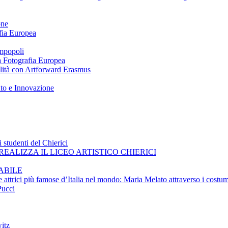
one
afia Europea
impopoli
 a Fotografia Europea
ilità con Artforward Erasmus
nto e Innovazione
 studenti del Chierici
EALIZZA IL LICEO ARTISTICO CHIERICI
ABILE
e attrici più famose d’Italia nel mondo: Maria Melato attraverso i costum
Pucci
itz