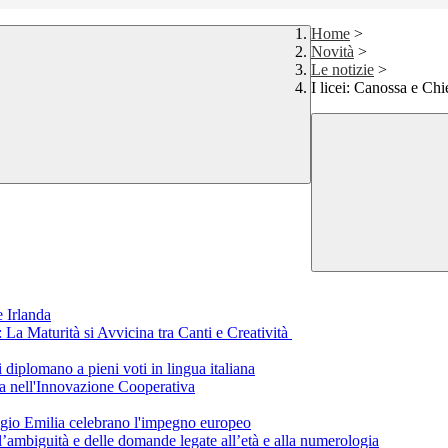
Home
>
Novità
>
Le notizie
>
I licei: Canossa e Chi
 Irlanda
a Maturità si Avvicina tra Canti e Creatività
i diplomano a pieni voti in lingua italiana
a nell'Innovazione Cooperativa
eggio Emilia celebrano l'impegno europeo
ll’ambiguità e delle domande legate all’età e alla numerologia