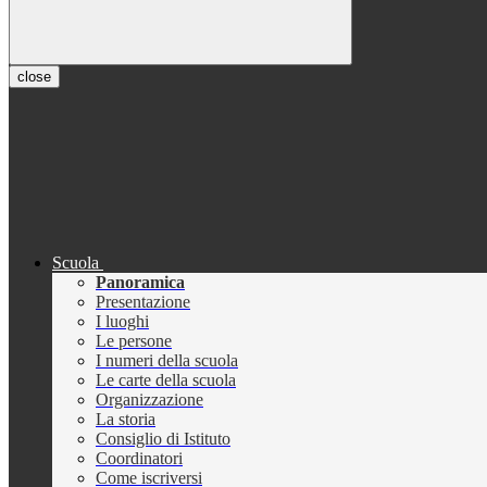
close
Scuola
Panoramica
Presentazione
I luoghi
Le persone
I numeri della scuola
Le carte della scuola
Organizzazione
La storia
Consiglio di Istituto
Coordinatori
Come iscriversi