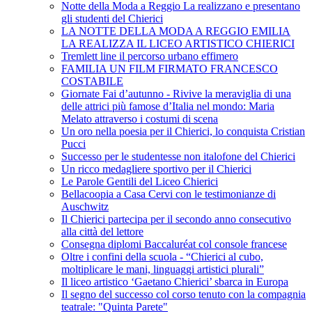
Notte della Moda a Reggio La realizzano e presentano
gli studenti del Chierici
LA NOTTE DELLA MODA A REGGIO EMILIA
LA REALIZZA IL LICEO ARTISTICO CHIERICI
Tremlett line il percorso urbano effimero
FAMILIA UN FILM FIRMATO FRANCESCO
COSTABILE
Giornate Fai d’autunno - Rivive la meraviglia di una
delle attrici più famose d’Italia nel mondo: Maria
Melato attraverso i costumi di scena
Un oro nella poesia per il Chierici, lo conquista Cristian
Pucci
Successo per le studentesse non italofone del Chierici
Un ricco medagliere sportivo per il Chierici
Le Parole Gentili del Liceo Chierici
Bellacoopia a Casa Cervi con le testimonianze di
Auschwitz
Il Chierici partecipa per il secondo anno consecutivo
alla città del lettore
Consegna diplomi Baccaluréat col console francese
Oltre i confini della scuola - “Chierici al cubo,
moltiplicare le mani, linguaggi artistici plurali”
Il liceo artistico ‘Gaetano Chierici’ sbarca in Europa
Il segno del successo col corso tenuto con la compagnia
teatrale: "Quinta Parete"