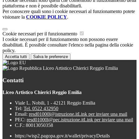
I cookie necessari sono quelli che consentono il funzionamento della
piattaforma e non è possibile disabilitarli.
Per conoscere quali sono i cookie necessari al funzionamento potete
visionare la
COOKIE POLICY
.
Cookie necessari per il funzionamento
I cookie necessari per il funzionamento non possono essere
disabilitati. È possibile consultare l'elenco nella pagina della cookie
policy.
Accetta tutti
Salva le preferenze
Liceo Artistico Chierici Reggio Emilia
Contatti
Liceo Artistico Chierici Reggio Emilia
Viale L. Nobili, 1 - 42121 Reggio Emilia
Tel:
Tel. 0522 432950
Email:
resd01000l@istruzione.it
Link per inviare una mail
PEC:
resd01000l@pec.istruzione.it
Link per inviare una mail
C.F.: 80013050358
https://wisp2.pagopa.gov.it/wallet/privacyDetails