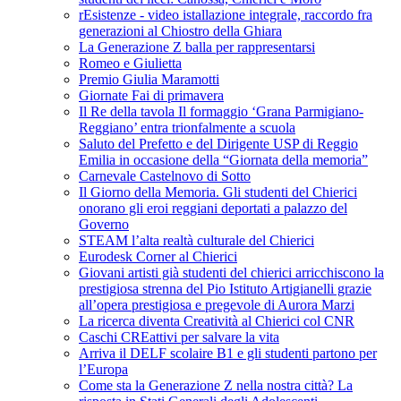
rEsistenze - video istallazione integrale, raccordo fra
generazioni al Chiostro della Ghiara
La Generazione Z balla per rappresentarsi
Romeo e Giulietta
Premio Giulia Maramotti
Giornate Fai di primavera
Il Re della tavola Il formaggio ‘Grana Parmigiano-
Reggiano’ entra trionfalmente a scuola
Saluto del Prefetto e del Dirigente USP di Reggio
Emilia in occasione della “Giornata della memoria”
Carnevale Castelnovo di Sotto
Il Giorno della Memoria. Gli studenti del Chierici
onorano gli eroi reggiani deportati a palazzo del
Governo
STEAM l’alta realtà culturale del Chierici
Eurodesk Corner al Chierici
Giovani artisti già studenti del chierici arricchiscono la
prestigiosa strenna del Pio Istituto Artigianelli grazie
all’opera prestigiosa e pregevole di Aurora Marzi
La ricerca diventa Creatività al Chierici col CNR
Caschi CREattivi per salvare la vita
Arriva il DELF scolaire B1 e gli studenti partono per
l’Europa
Come sta la Generazione Z nella nostra città? La