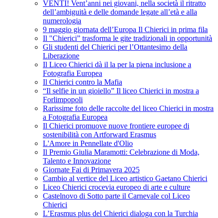
VENTI! Vent’anni nei giovani, nella società il ritratto
dell’ambiguità e delle domande legate all’età e alla
numerologia
9 maggio giornata dell’Europa Il Chierici in prima fila
Il "Chierici” trasforma le gite tradizionali in opportunità
Gli studenti del Chierici per l’Ottantesimo della
Liberazione
Il Liceo Chierici dà il la per la piena inclusione a
Fotografia Europea
Il Chierici contro la Mafia
“Il selfie in un gioiello” Il liceo Chierici in mostra a
Forlimpopoli
Rarissime foto delle raccolte del liceo Chierici in mostra
a Fotografia Europea
Il Chierici promuove nuove frontiere europee di
sostenibilità con Artforward Erasmus
L'Amore in Pennellate d'Olio
Il Premio Giulia Maramotti: Celebrazione di Moda,
Talento e Innovazione
Giornate Fai di Primavera 2025
Cambio al vertice del Liceo artistico Gaetano Chierici
Liceo Chierici crocevia europeo di arte e culture
Castelnovo di Sotto parte il Carnevale col Liceo
Chierici
L’Erasmus plus del Chierici dialoga con la Turchia