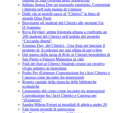
risposta in Stati Generali degli Adolescenti
Italiano lingua Due un traguardo raggiunto. Consegnati
i diplomi nell’aula magna di Unimore
Dalle viti ai gioielli nasce al “Chierici” la linea di
gioielli Dino Paoli
Bravissimi gli studenti del Chierici alle giornate Fai
D’Autunno
Roya Heydari, artista fotografa afgana a confronto an
200 studenti del Chierici nell’ambito del progetto
“Cercando libertà”
Erasmus Day del Chierici - Una festa per lanciare il
progetto di Ecodesign per una sfilata di upcycling
Dal museo della tarsia di Rolo ai Chiostri benedettini di
San Pietro a Palazzo Malaspina in città
Figli dei fiori al Chierici Studenti creano un creativo
vivaio artistico in monotipia
Podio Per rEsistenze Coproduzione fra i licei Chierici e
Canossa come incontro fra generazioni
Reggio capitale della rinascita delle biblioteche
scolastiche
Linguaggio del corpo come incontro tra generazioni
Coproduzione fra i licei Chierici e Canossa per
“rEsistenze”
Sandra Milena Ferrari ai mondiali di atletica under 20
Fate buoni progetti di quiescenza