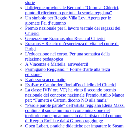
storie
Il dirigente provinciale Bernardi: “Onore al Chierici,
punto di riferimento per tutta la scuola reggiana”
Un simbolo per Reggio Villa Levi Aperta per le
giornate Fai d’autunno
Premio nazionale per il lavoro teatrale dei ragazzi dei
Chierici
Generazione Erasmus plus Reach al Chierici
Erasmus + Reach: un’esperienza di vita nel cuore di
Parigi
L'educazione nel corpo. Per una somatica della
relazione pedagogica
A Vincenza e Mariella, arrivederci!
Parmigiano Reggiano: “ Forme d’arte alla terza
edizione”
E adesso scacco matto
EsaBac e Cambridge fiori all'occhiello del Chierici
La classe IVF( ora VF) ha vinto il secondo premio
nazionale del concorso nazionale Premio Attilio Manca
per: “Fumetti e Cartoni dicono NO alla mafia”
"Parole parole parole" dell'artista reggiana Elena Mazzi
continua il suo cammino di contaminazione del
territorio come preannunciato dall'artista e dal comune
di Reggio Emilia e dal 4 Giugno raggiunge
Open Labart, pratiche didattiche per imparare le Steam