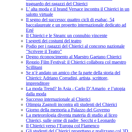
traguardo dei ragazzi del Chierici
L’ alta moda e il brand Versace incontra il Chierici in un
salotto virtuale
Il segno del successo: quattro cicli di esabac, 54
baccalaureate e un progetto internazionale dedicato ad
Erté
Il Chierici e le Steam: un connubio vincente
I segreti dei costumi del teatro
Podio per i ragazzi del Chierici al concorso nazionale
”Scrivere il Teatro”
Degno riconoscimento al Maestro Gaetano Chierici
Reggio Film Festival: il Chierici collabora col maestro
Scillitani
Se n’è andato un amico che fa parte della storia del
Chierici: Adriano Corradini, artista, scrittore,
imprenditore
La moda Trend? In Asia - Carlo D’Amario e l’utopia
dalla moda
Successo internazionale al Chierici
Olimpia Zagnoli incontra gli studenti del Chierici
Giorno della memoria a Palazzo del Governo
La meteorologia diventa materia di studio al liceo
Chierici, sulle orme di padre Secchi e Leonardo
Il Chierici verso l’Europa col Flamenco
Gli studenti del Chierici progettano e realizzano col 3D