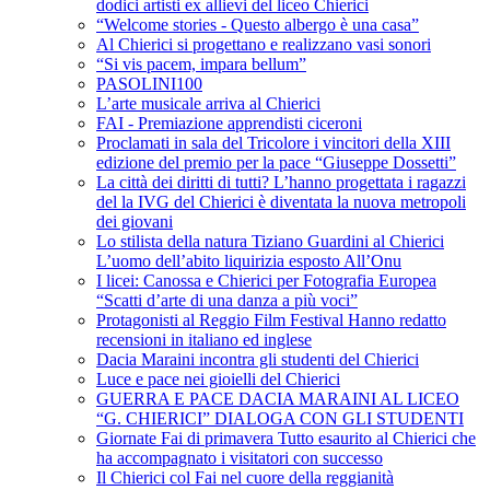
dodici artisti ex allievi del liceo Chierici
“Welcome stories - Questo albergo è una casa”
Al Chierici si progettano e realizzano vasi sonori
“Si vis pacem, impara bellum”
PASOLINI100
L’arte musicale arriva al Chierici
FAI - Premiazione apprendisti ciceroni
Proclamati in sala del Tricolore i vincitori della XIII
edizione del premio per la pace “Giuseppe Dossetti”
La città dei diritti di tutti? L’hanno progettata i ragazzi
del la IVG del Chierici è diventata la nuova metropoli
dei giovani
Lo stilista della natura Tiziano Guardini al Chierici
L’uomo dell’abito liquirizia esposto All’Onu
I licei: Canossa e Chierici per Fotografia Europea
“Scatti d’arte di una danza a più voci”
Protagonisti al Reggio Film Festival Hanno redatto
recensioni in italiano ed inglese
Dacia Maraini incontra gli studenti del Chierici
Luce e pace nei gioielli del Chierici
GUERRA E PACE DACIA MARAINI AL LICEO
“G. CHIERICI” DIALOGA CON GLI STUDENTI
Giornate Fai di primavera Tutto esaurito al Chierici che
ha accompagnato i visitatori con successo
Il Chierici col Fai nel cuore della reggianità