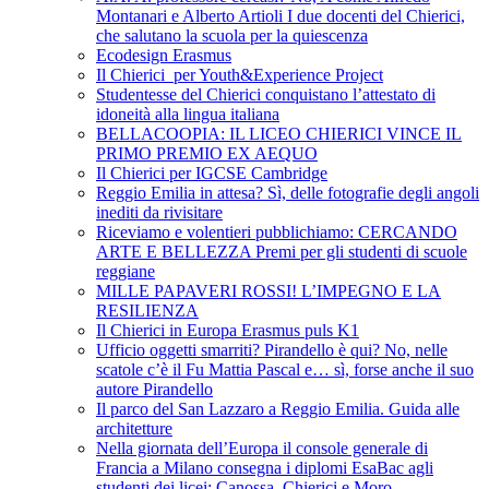
Montanari e Alberto Artioli I due docenti del Chierici,
che salutano la scuola per la quiescenza
Ecodesign Erasmus
Il Chierici per Youth&Experience Project
Studentesse del Chierici conquistano l’attestato di
idoneità alla lingua italiana
BELLACOOPIA: IL LICEO CHIERICI VINCE IL
PRIMO PREMIO EX AEQUO
Il Chierici per IGCSE Cambridge
Reggio Emilia in attesa? Sì, delle fotografie degli angoli
inediti da rivisitare
Riceviamo e volentieri pubblichiamo: CERCANDO
ARTE E BELLEZZA Premi per gli studenti di scuole
reggiane
MILLE PAPAVERI ROSSI! L’IMPEGNO E LA
RESILIENZA
Il Chierici in Europa Erasmus puls K1
Ufficio oggetti smarriti? Pirandello è qui? No, nelle
scatole c’è il Fu Mattia Pascal e… sì, forse anche il suo
autore Pirandello
Il parco del San Lazzaro a Reggio Emilia. Guida alle
architetture
Nella giornata dell’Europa il console generale di
Francia a Milano consegna i diplomi EsaBac agli
studenti dei licei: Canossa, Chierici e Moro