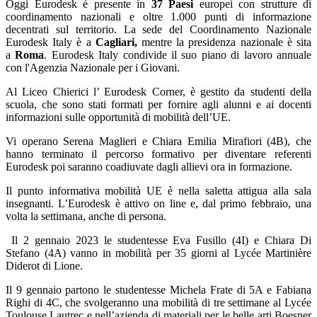
Oggi Eurodesk è presente in
37 Paesi
europei con strutture di
coordinamento nazionali e oltre 1.000 punti di informazione
decentrati sul territorio.
La sede del Coordinamento Nazionale
Eurodesk Italy è a
Cagliari,
mentre la presidenza nazionale è sita
a
Roma
. Eurodesk Italy condivide il suo piano di lavoro annuale
con l'Agenzia Nazionale per i Giovani.
Al Liceo Chierici l’ Eurodesk Corner, è gestito da studenti della
scuola, che sono stati formati per fornire agli alunni e ai docenti
informazioni sulle opportunità di mobilità dell’UE.
Vi operano Serena Maglieri e Chiara Emilia Mirafiori (4B), che
hanno terminato il percorso formativo per diventare referenti
Eurodesk poi saranno coadiuvate dagli allievi ora in formazione.
Il punto informativa mobilità UE è nella saletta attigua alla sala
insegnanti. L’Eurodesk è attivo on line e, dal primo febbraio, una
volta la settimana, anche di persona.
Il 2 gennaio 2023 le studentesse Eva Fusillo (4I) e Chiara Di
Stefano (4A) vanno in mobilità per 35 giorni al Lycée Martinière
Diderot di Lione.
Il 9 gennaio partono le studentesse Michela Frate di 5A e Fabiana
Righi di 4C, che svolgeranno una mobilità di tre settimane al Lycée
Toulouse Lautrec e nell’azienda di materiali per le belle arti Boesner