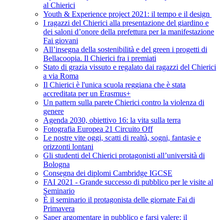
al Chierici
Youth & Experience project 2021: il tempo e il design
I ragazzi del Chierici alla presentazione del giardino e
dei saloni d’onore della prefettura per la manifestazione
Fai giovani
All’insegna della sostenibilità e del green i progetti di
Bellacoopia. Il Chierici fra i premiati
Stato di grazia vissuto e regalato dai ragazzi del Chierici
a via Roma
Il Chierici è l'unica scuola reggiana che è stata
accreditata per un Erasmus+
Un pattern sulla parete Chierici contro la violenza di
genere
Agenda 2030, obiettivo 16: la vita sulla terra
Fotografia Europea 21 Circuito Off
Le nostre vite oggi, scatti di realtà, sogni, fantasie e
orizzonti lontani
Gli studenti del Chierici protagonisti all’università di
Bologna
Consegna dei diplomi Cambridge IGCSE
FAI 2021 - Grande successo di pubblico per le visite al
Seminario
È il seminario il protagonista delle giornate Fai di
Primavera
Saper argomentare in pubblico e farsi valere: il