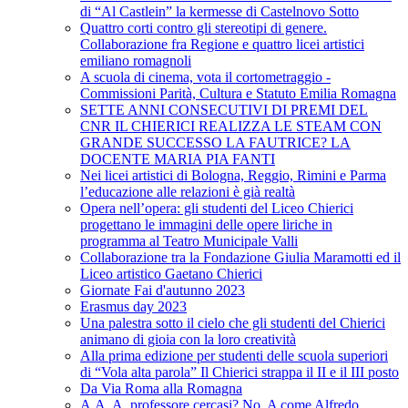
di “Al Castlein” la kermesse di Castelnovo Sotto
Quattro corti contro gli stereotipi di genere.
Collaborazione fra Regione e quattro licei artistici
emiliano romagnoli
A scuola di cinema, vota il cortometraggio -
Commissioni Parità, Cultura e Statuto Emilia Romagna
SETTE ANNI CONSECUTIVI DI PREMI DEL
CNR IL CHIERICI REALIZZA LE STEAM CON
GRANDE SUCCESSO LA FAUTRICE? LA
DOCENTE MARIA PIA FANTI
Nei licei artistici di Bologna, Reggio, Rimini e Parma
l’educazione alle relazioni è già realtà
Opera nell’opera: gli studenti del Liceo Chierici
progettano le immagini delle opere liriche in
programma al Teatro Municipale Valli
Collaborazione tra la Fondazione Giulia Maramotti ed il
Liceo artistico Gaetano Chierici
Giornate Fai d'autunno 2023
Erasmus day 2023
Una palestra sotto il cielo che gli studenti del Chierici
animano di gioia con la loro creatività
Alla prima edizione per studenti delle scuola superiori
di “Vola alta parola” Il Chierici strappa il II e il III posto
Da Via Roma alla Romagna
A.A. A. professore cercasi? No, A come Alfredo