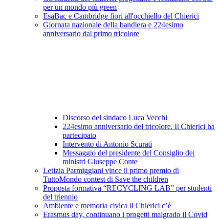
per un mondo più green
EsaBac e Cambridge fiori all'occhiello del Chierici
Giornata nazionale della bandiera e 224esimo
anniversario dal primo tricolore
Discorso del sindaco Luca Vecchi
224esimo anniversario del tricolore. Il Chierici ha
partecipato
Intervento di Antonio Scurati
Messaggio del presidente del Consiglio dei
ministri Giuseppe Conte
Letizia Parmiggiani vince il primo premio di
TuttoMondo contest di Save the children
Proposta formativa “RECYCLING LAB” per studenti
del triennio
Ambiente e memoria civica il Chierici c’è
Erasmus day, continuano i progetti malgrado il Covid