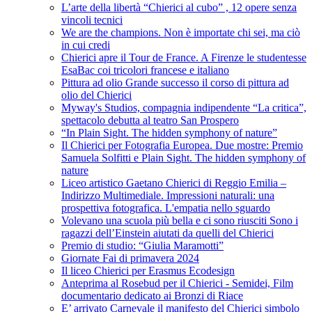
L’arte della libertà “Chierici al cubo” , 12 opere senza
vincoli tecnici
We are the champions. Non è importate chi sei, ma ciò
in cui credi
Chierici apre il Tour de France. A Firenze le studentesse
EsaBac coi tricolori francese e italiano
Pittura ad olio Grande successo il corso di pittura ad
olio del Chierici
Myway's Studios, compagnia indipendente “La critica”,
spettacolo debutta al teatro San Prospero
“In Plain Sight. The hidden symphony of nature”
Il Chierici per Fotografia Europea. Due mostre: Premio
Samuela Solfitti e Plain Sight. The hidden symphony of
nature
Liceo artistico Gaetano Chierici di Reggio Emilia –
Indirizzo Multimediale. Impressioni naturali: una
prospettiva fotografica. L'empatia nello sguardo
Volevano una scuola più bella e ci sono riusciti Sono i
ragazzi dell’Einstein aiutati da quelli del Chierici
Premio di studio: “Giulia Maramotti”
Giornate Fai di primavera 2024
Il liceo Chierici per Erasmus Ecodesign
Anteprima al Rosebud per il Chierici - Semidei, Film
documentario dedicato ai Bronzi di Riace
E’ arrivato Carnevale il manifesto del Chierici simbolo