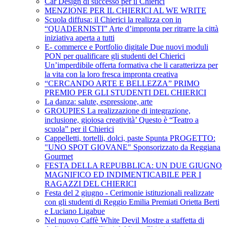
Car Design di successo per il Chierici
MENZIONE PER IL CHIERICI AL WE WRITE
Scuola diffusa: il Chierici la realizza con in
“QUADERNISTI” Arte d’impronta per ritrarre la città
iniziativa aperta a tutti
E- commerce e Portfolio digitale Due nuovi moduli
PON per qualificare gli studenti del Chierici
Un’imperdibile offerta formativa che li caratterizza per
la vita con la loro fresca impronta creativa
“CERCANDO ARTE E BELLEZZA” PRIMO
PREMIO PER GLI STUDENTI DEL CHIERICI
La danza: salute, espressione, arte
GROUPIES La realizzazione di integrazione,
inclusione, gioiosa creatività’ Questo è “Teatro a
scuola” per il Chierici
Cappelletti, tortelli, dolci, paste Spunta PROGETTO:
"UNO SPOT GIOVANE" Sponsorizzato da Reggiana
Gourmet
FESTA DELLA REPUBBLICA: UN DUE GIUGNO
MAGNIFICO ED INDIMENTICABILE PER I
RAGAZZI DEL CHIERICI
Festa del 2 giugno - Cerimonie istituzionali realizzate
con gli studenti di Reggio Emilia Premiati Orietta Berti
e Luciano Ligabue
Nel nuovo Caffè White Devil Mostre a staffetta di