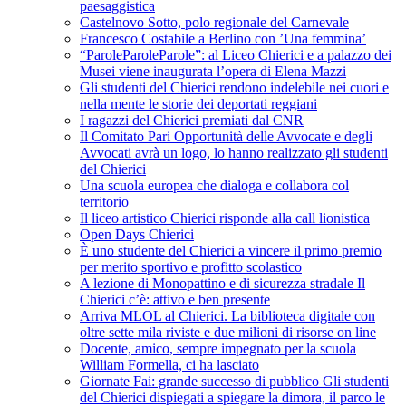
paesaggistica
Castelnovo Sotto, polo regionale del Carnevale
Francesco Costabile a Berlino con ’Una femmina’
“ParoleParoleParole”: al Liceo Chierici e a palazzo dei
Musei viene inaugurata l’opera di Elena Mazzi
Gli studenti del Chierici rendono indelebile nei cuori e
nella mente le storie dei deportati reggiani
I ragazzi del Chierici premiati dal CNR
Il Comitato Pari Opportunità delle Avvocate e degli
Avvocati avrà un logo, lo hanno realizzato gli studenti
del Chierici
Una scuola europea che dialoga e collabora col
territorio
Il liceo artistico Chierici risponde alla call lionistica
Open Days Chierici
È uno studente del Chierici a vincere il primo premio
per merito sportivo e profitto scolastico
A lezione di Monopattino e di sicurezza stradale Il
Chierici c’è: attivo e ben presente
Arriva MLOL al Chierici. La biblioteca digitale con
oltre sette mila riviste e due milioni di risorse on line
Docente, amico, sempre impegnato per la scuola
William Formella, ci ha lasciato
Giornate Fai: grande successo di pubblico Gli studenti
del Chierici dispiegati a spiegare la dimora, il parco le