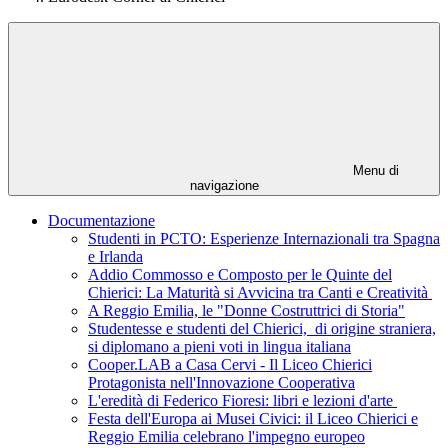
Menu di
navigazione
Documentazione
Studenti in PCTO: Esperienze Internazionali tra Spagna
e Irlanda
Addio Commosso e Composto per le Quinte del
Chierici: La Maturità si Avvicina tra Canti e Creatività
A Reggio Emilia, le "Donne Costruttrici di Storia"
Studentesse e studenti del Chierici, di origine straniera,
si diplomano a pieni voti in lingua italiana
Cooper.LAB a Casa Cervi - Il Liceo Chierici
Protagonista nell'Innovazione Cooperativa
L'eredità di Federico Fioresi: libri e lezioni d'arte
Festa dell'Europa ai Musei Civici: il Liceo Chierici e
Reggio Emilia celebrano l'impegno europeo