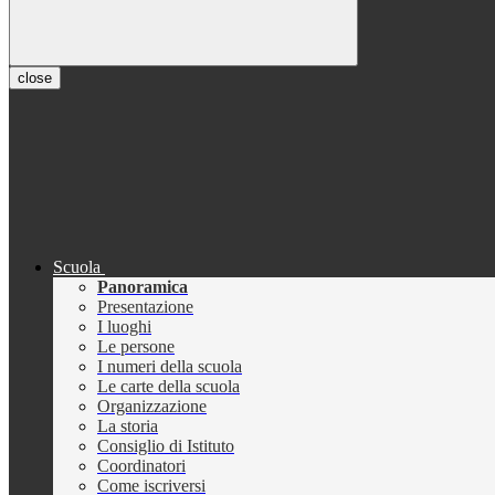
close
Scuola
Panoramica
Presentazione
I luoghi
Le persone
I numeri della scuola
Le carte della scuola
Organizzazione
La storia
Consiglio di Istituto
Coordinatori
Come iscriversi