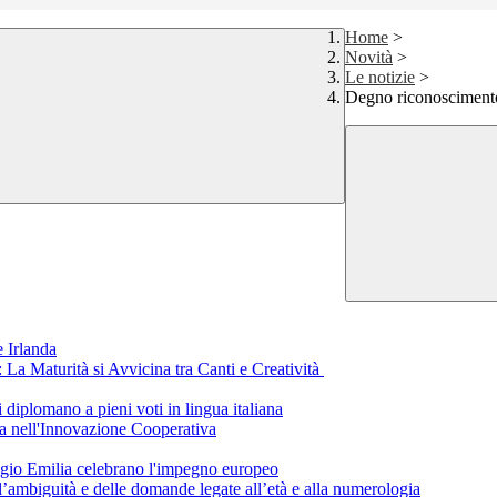
Home
>
Novità
>
Le notizie
>
Degno riconoscimento
 Irlanda
a Maturità si Avvicina tra Canti e Creatività
i diplomano a pieni voti in lingua italiana
a nell'Innovazione Cooperativa
eggio Emilia celebrano l'impegno europeo
ll’ambiguità e delle domande legate all’età e alla numerologia