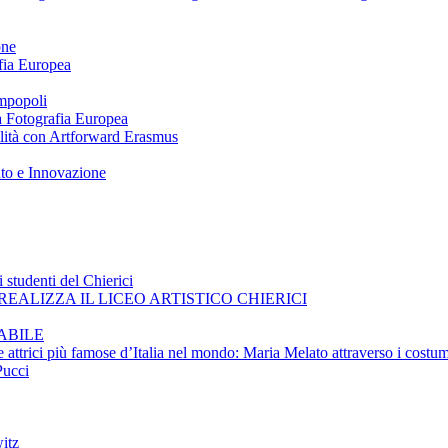
one
afia Europea
impopoli
 a Fotografia Europea
ilità con Artforward Erasmus
nto e Innovazione
 studenti del Chierici
EALIZZA IL LICEO ARTISTICO CHIERICI
ABILE
e attrici più famose d’Italia nel mondo: Maria Melato attraverso i costum
Pucci
itz