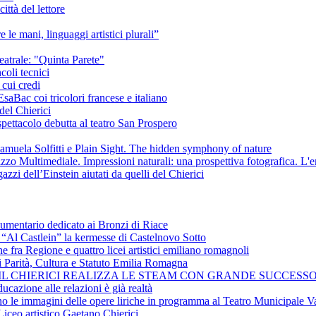
ittà del lettore
e le mani, linguaggi artistici plurali”
eatrale: "Quinta Parete"
coli tecnici
 cui credi
saBac coi tricolori francese e italiano
del Chierici
pettacolo debutta al teatro San Prospero
amuela Solfitti e Plain Sight. The hidden symphony of nature
izzo Multimediale. Impressioni naturali: una prospettiva fotografica. L'
azzi dell’Einstein aiutati da quelli del Chierici
cumentario dedicato ai Bronzi di Riace
i “Al Castlein” la kermesse di Castelnovo Sotto
ne fra Regione e quattro licei artistici emiliano romagnoli
i Parità, Cultura e Statuto Emilia Romagna
 IL CHIERICI REALIZZA LE STEAM CON GRANDE SUCCESSO
ucazione alle relazioni è già realtà
ano le immagini delle opere liriche in programma al Teatro Municipale Va
Liceo artistico Gaetano Chierici