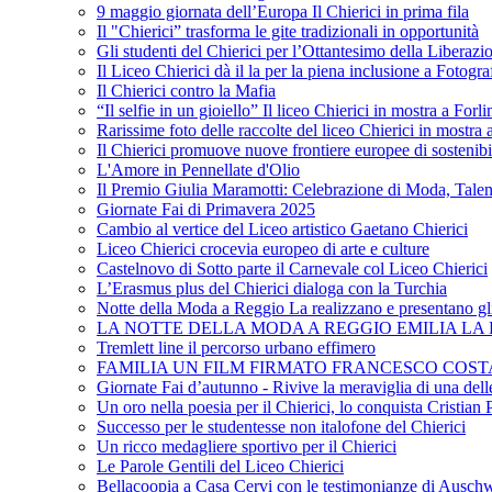
9 maggio giornata dell’Europa Il Chierici in prima fila
Il "Chierici” trasforma le gite tradizionali in opportunità
Gli studenti del Chierici per l’Ottantesimo della Liberazi
Il Liceo Chierici dà il la per la piena inclusione a Fotogr
Il Chierici contro la Mafia
“Il selfie in un gioiello” Il liceo Chierici in mostra a Forl
Rarissime foto delle raccolte del liceo Chierici in mostra
Il Chierici promuove nuove frontiere europee di sostenib
L'Amore in Pennellate d'Olio
Il Premio Giulia Maramotti: Celebrazione di Moda, Tale
Giornate Fai di Primavera 2025
Cambio al vertice del Liceo artistico Gaetano Chierici
Liceo Chierici crocevia europeo di arte e culture
Castelnovo di Sotto parte il Carnevale col Liceo Chierici
L’Erasmus plus del Chierici dialoga con la Turchia
Notte della Moda a Reggio La realizzano e presentano gli
LA NOTTE DELLA MODA A REGGIO EMILIA LA R
Tremlett line il percorso urbano effimero
FAMILIA UN FILM FIRMATO FRANCESCO COST
Giornate Fai d’autunno - Rivive la meraviglia di una dell
Un oro nella poesia per il Chierici, lo conquista Cristian 
Successo per le studentesse non italofone del Chierici
Un ricco medagliere sportivo per il Chierici
Le Parole Gentili del Liceo Chierici
Bellacoopia a Casa Cervi con le testimonianze di Auschw