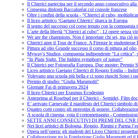
Il Chierici partecipa per il secondo anno consecutivo alla c
Consegna diplomi Baccaluréat col console francese
Oltre i confini della scuola - “Chierici al cubo, moltiplicar
Il liceo artistico ‘Gaetano Chierici’ sbarca in Europa
Il segno del successo col corso tenuto con la compagnia t
L’arte della libertà “Chierici al cubo” , 12 opere senza vin
We are the champions. Non è importate chi sei, ma ciò in
Chierici apre il Tour de France. A Firenze le studentesse E
Pittura ad olio Grande successo il corso di pittura ad olio 
Myway's Studios, compagnia indipendente “La critica”, s
“In Plain Sight. The hidden symphony of nature”
Il Chierici per Fotografia Europea. Due mostre: Premio S
Liceo artistico Gaetano Chierici di Reggio Emilia – Indir
Volevano una scuola più bella e ci sono riusciti Sono i rag
Premio di studio: “Giulia Maramotti”
Giornate Fai di primavera 2024
Il liceo Chierici per Erasmus Ecodesign
Anteprima al Rosebud per il Chierici - Semidei, Film do
E’ arrivato Carnevale il manifesto del Chierici simbolo d
Quattro corti contro gli stereotipi di genere. Collaborazio
A scuola di cinema, vota il cortometraggio - Commission
SETTE ANNI CONSECUTIVI DI PREMI DEL CNR
Nei licei artistici di Bologna, Reggio, Rimini e Parma l’ed
Opera nell’opera: gli studenti del Liceo Chierici progett
Collaborazione tra la Fondazione Giulia Maramotti ed il 