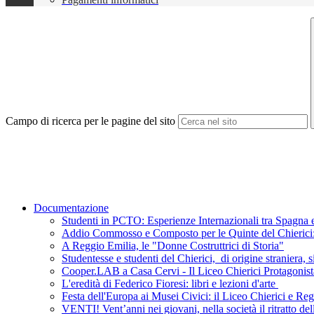
Campo di ricerca per le pagine del sito
Documentazione
Studenti in PCTO: Esperienze Internazionali tra Spagna e
Addio Commosso e Composto per le Quinte del Chierici: L
A Reggio Emilia, le "Donne Costruttrici di Storia"
Studentesse e studenti del Chierici, di origine straniera, s
Cooper.LAB a Casa Cervi - Il Liceo Chierici Protagonist
L'eredità di Federico Fioresi: libri e lezioni d'arte
Festa dell'Europa ai Musei Civici: il Liceo Chierici e R
VENTI! Vent’anni nei giovani, nella società il ritratto de