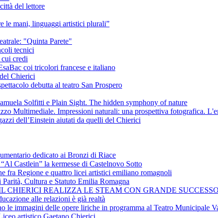
ittà del lettore
e le mani, linguaggi artistici plurali”
eatrale: "Quinta Parete"
coli tecnici
 cui credi
saBac coi tricolori francese e italiano
del Chierici
pettacolo debutta al teatro San Prospero
amuela Solfitti e Plain Sight. The hidden symphony of nature
izzo Multimediale. Impressioni naturali: una prospettiva fotografica. L'
azzi dell’Einstein aiutati da quelli del Chierici
cumentario dedicato ai Bronzi di Riace
i “Al Castlein” la kermesse di Castelnovo Sotto
ne fra Regione e quattro licei artistici emiliano romagnoli
i Parità, Cultura e Statuto Emilia Romagna
 IL CHIERICI REALIZZA LE STEAM CON GRANDE SUCCESSO
ucazione alle relazioni è già realtà
ano le immagini delle opere liriche in programma al Teatro Municipale Va
Liceo artistico Gaetano Chierici