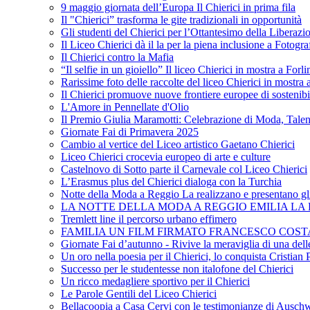
9 maggio giornata dell’Europa Il Chierici in prima fila
Il "Chierici” trasforma le gite tradizionali in opportunità
Gli studenti del Chierici per l’Ottantesimo della Liberazi
Il Liceo Chierici dà il la per la piena inclusione a Fotogr
Il Chierici contro la Mafia
“Il selfie in un gioiello” Il liceo Chierici in mostra a Forl
Rarissime foto delle raccolte del liceo Chierici in mostra
Il Chierici promuove nuove frontiere europee di sostenib
L'Amore in Pennellate d'Olio
Il Premio Giulia Maramotti: Celebrazione di Moda, Tale
Giornate Fai di Primavera 2025
Cambio al vertice del Liceo artistico Gaetano Chierici
Liceo Chierici crocevia europeo di arte e culture
Castelnovo di Sotto parte il Carnevale col Liceo Chierici
L’Erasmus plus del Chierici dialoga con la Turchia
Notte della Moda a Reggio La realizzano e presentano gli
LA NOTTE DELLA MODA A REGGIO EMILIA LA R
Tremlett line il percorso urbano effimero
FAMILIA UN FILM FIRMATO FRANCESCO COST
Giornate Fai d’autunno - Rivive la meraviglia di una dell
Un oro nella poesia per il Chierici, lo conquista Cristian 
Successo per le studentesse non italofone del Chierici
Un ricco medagliere sportivo per il Chierici
Le Parole Gentili del Liceo Chierici
Bellacoopia a Casa Cervi con le testimonianze di Auschw