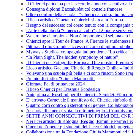
Il Chierici partecipa per il secondo anno consecutivo alla c
Consegna diplomi Baccaluréat col console francese
Oltre i confini della scuola - “Chierici al cubo, moltiplicar
Il liceo artistico ‘Gaetano Chierici’ sbarca in Europa
Il segno del successo col corso tenuto con la compagnia t
L’arte della libertà “Chierici al cubo” , 12 opere senza vin
We are the champions. Non è importate chi sei, ma ciò in
Chierici apre il Tour de France. A Firenze le studentesse E
Pittura ad olio Grande successo il corso di pittura ad olio 
Myway's Studios, compagnia indipendente “La critica”, s
“In Plain Sight. The hidden symphony of nature”
Il Chierici per Fotografia Europea. Due mostre: Premio S
Liceo artistico Gaetano Chierici di Reggio Emilia – Indir
Volevano una scuola più bella e ci sono riusciti Sono i rag
Premio di studio: “Giulia Maramotti”
Giornate Fai di primavera 2024
Il liceo Chierici per Erasmus Ecodesign
Anteprima al Rosebud per il Chierici - Semidei, Film do
E’ arrivato Carnevale il manifesto del Chierici simbolo d
Quattro corti contro gli stereotipi di genere. Collaborazio
A scuola di cinema, vota il cortometraggio - Commission
SETTE ANNI CONSECUTIVI DI PREMI DEL CNR
Nei licei artistici di Bologna, Reggio, Rimini e Parma l’ed
Opera nell’opera: gli studenti del Liceo Chierici progett
Collaborazione tra la Fondazione Giulia Maramotti ed il 