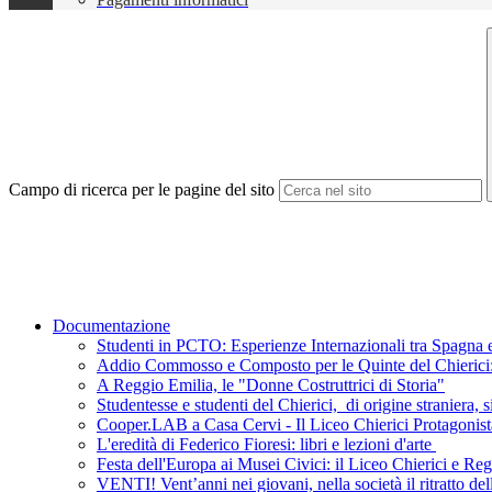
Campo di ricerca per le pagine del sito
Documentazione
Studenti in PCTO: Esperienze Internazionali tra Spagna e
Addio Commosso e Composto per le Quinte del Chierici: L
A Reggio Emilia, le "Donne Costruttrici di Storia"
Studentesse e studenti del Chierici, di origine straniera, s
Cooper.LAB a Casa Cervi - Il Liceo Chierici Protagonist
L'eredità di Federico Fioresi: libri e lezioni d'arte
Festa dell'Europa ai Musei Civici: il Liceo Chierici e R
VENTI! Vent’anni nei giovani, nella società il ritratto de