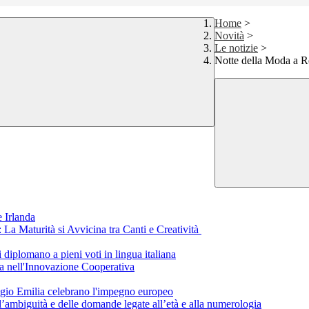
Home
>
Novità
>
Le notizie
>
Notte della Moda a Re
 Irlanda
a Maturità si Avvicina tra Canti e Creatività
i diplomano a pieni voti in lingua italiana
a nell'Innovazione Cooperativa
eggio Emilia celebrano l'impegno europeo
ll’ambiguità e delle domande legate all’età e alla numerologia