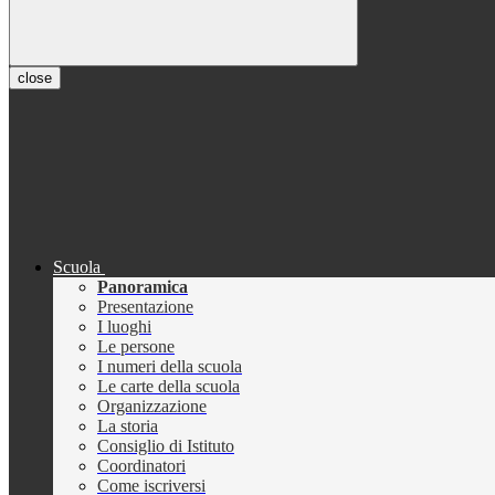
close
Scuola
Panoramica
Presentazione
I luoghi
Le persone
I numeri della scuola
Le carte della scuola
Organizzazione
La storia
Consiglio di Istituto
Coordinatori
Come iscriversi