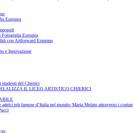
one
afia Europea
impopoli
 a Fotografia Europea
ilità con Artforward Erasmus
nto e Innovazione
 studenti del Chierici
EALIZZA IL LICEO ARTISTICO CHIERICI
ABILE
e attrici più famose d’Italia nel mondo: Maria Melato attraverso i costum
Pucci
itz