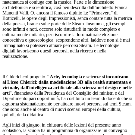
matematica si coniuga con la musica, l’arte e la dimensione
architettonica e scientifica, così ben descritta dall’architetto Franca
Manenti Valli. O, ancora il famoso dipinto la: “Primavera” di
Botticelli, le opere degli Impressionisti, senza contare tutta la metrica
della poesia, branca sulle porte delle Steam. Insomma, gli esempi
sono infiniti e noti, occorre solo ristudiarli in modo completo e
culturalmente unitario, per riscoprire la loro naturale elezione
conoscitiva e gnoseologica, scoprendone altri, laddove non si è mai
immaginato si potessero attuare percorsi Steam. Le tecnologie
digitali favoriscono questi percorsi, nella ricerca e nella
realizzazione.
Il Chierici col progetto
"
Arte, tecnologia e scienze si incontrano
al Liceo Chierici: dalla modellazione 3D alla realtà aumentata e
virtuale, dall'intelligenza artificiale alla scienza nel design e nelle
arti
",
finanziato dalla Presidenza del Consiglio dei ministri e dal
Dipartimento pari opportunità, ha costituito un team di docenti che si
aggiorna sistematicamente per attuare nuovi percorsi sui temi Steam,
che sono anche al centro di nuovi scenari europei della cultura,
quindi, della didattica.
Agli inizi di giugno, in chiusura delle lezioni del presente anno
scolastico, la scuola ha in programma di organizzare un convegno