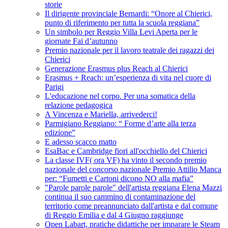
storie
Il dirigente provinciale Bernardi: “Onore al Chierici,
punto di riferimento per tutta la scuola reggiana”
Un simbolo per Reggio Villa Levi Aperta per le
giornate Fai d’autunno
Premio nazionale per il lavoro teatrale dei ragazzi dei
Chierici
Generazione Erasmus plus Reach al Chierici
Erasmus + Reach: un’esperienza di vita nel cuore di
Parigi
L'educazione nel corpo. Per una somatica della
relazione pedagogica
A Vincenza e Mariella, arrivederci!
Parmigiano Reggiano: “ Forme d’arte alla terza
edizione”
E adesso scacco matto
EsaBac e Cambridge fiori all'occhiello del Chierici
La classe IVF( ora VF) ha vinto il secondo premio
nazionale del concorso nazionale Premio Attilio Manca
per: “Fumetti e Cartoni dicono NO alla mafia”
"Parole parole parole" dell'artista reggiana Elena Mazzi
continua il suo cammino di contaminazione del
territorio come preannunciato dall'artista e dal comune
di Reggio Emilia e dal 4 Giugno raggiunge
Open Labart, pratiche didattiche per imparare le Steam