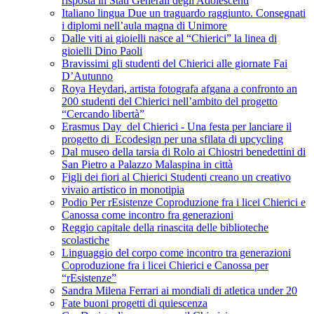
risposta in Stati Generali degli Adolescenti
Italiano lingua Due un traguardo raggiunto. Consegnati
i diplomi nell’aula magna di Unimore
Dalle viti ai gioielli nasce al “Chierici” la linea di
gioielli Dino Paoli
Bravissimi gli studenti del Chierici alle giornate Fai
D’Autunno
Roya Heydari, artista fotografa afgana a confronto an
200 studenti del Chierici nell’ambito del progetto
“Cercando libertà”
Erasmus Day del Chierici - Una festa per lanciare il
progetto di Ecodesign per una sfilata di upcycling
Dal museo della tarsia di Rolo ai Chiostri benedettini di
San Pietro a Palazzo Malaspina in città
Figli dei fiori al Chierici Studenti creano un creativo
vivaio artistico in monotipia
Podio Per rEsistenze Coproduzione fra i licei Chierici e
Canossa come incontro fra generazioni
Reggio capitale della rinascita delle biblioteche
scolastiche
Linguaggio del corpo come incontro tra generazioni
Coproduzione fra i licei Chierici e Canossa per
“rEsistenze”
Sandra Milena Ferrari ai mondiali di atletica under 20
Fate buoni progetti di quiescenza