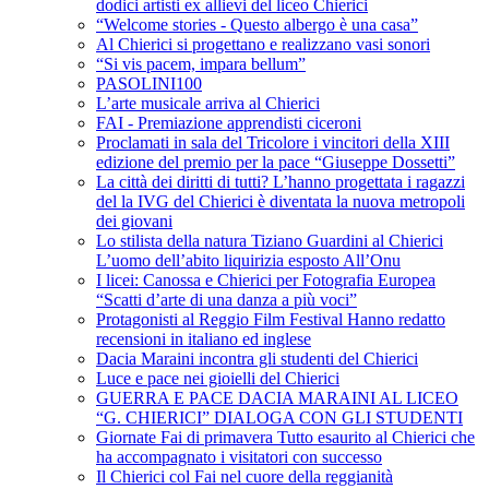
dodici artisti ex allievi del liceo Chierici
“Welcome stories - Questo albergo è una casa”
Al Chierici si progettano e realizzano vasi sonori
“Si vis pacem, impara bellum”
PASOLINI100
L’arte musicale arriva al Chierici
FAI - Premiazione apprendisti ciceroni
Proclamati in sala del Tricolore i vincitori della XIII
edizione del premio per la pace “Giuseppe Dossetti”
La città dei diritti di tutti? L’hanno progettata i ragazzi
del la IVG del Chierici è diventata la nuova metropoli
dei giovani
Lo stilista della natura Tiziano Guardini al Chierici
L’uomo dell’abito liquirizia esposto All’Onu
I licei: Canossa e Chierici per Fotografia Europea
“Scatti d’arte di una danza a più voci”
Protagonisti al Reggio Film Festival Hanno redatto
recensioni in italiano ed inglese
Dacia Maraini incontra gli studenti del Chierici
Luce e pace nei gioielli del Chierici
GUERRA E PACE DACIA MARAINI AL LICEO
“G. CHIERICI” DIALOGA CON GLI STUDENTI
Giornate Fai di primavera Tutto esaurito al Chierici che
ha accompagnato i visitatori con successo
Il Chierici col Fai nel cuore della reggianità