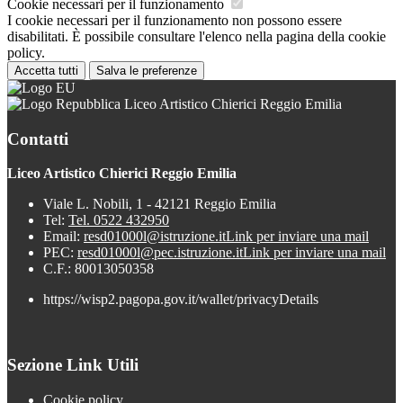
Cookie necessari per il funzionamento
I cookie necessari per il funzionamento non possono essere
disabilitati. È possibile consultare l'elenco nella pagina della cookie
policy.
Accetta tutti
Salva le preferenze
Liceo Artistico Chierici Reggio Emilia
Contatti
Liceo Artistico Chierici Reggio Emilia
Viale L. Nobili, 1 - 42121 Reggio Emilia
Tel:
Tel. 0522 432950
Email:
resd01000l@istruzione.it
Link per inviare una mail
PEC:
resd01000l@pec.istruzione.it
Link per inviare una mail
C.F.: 80013050358
https://wisp2.pagopa.gov.it/wallet/privacyDetails
Sezione Link Utili
Cookie policy