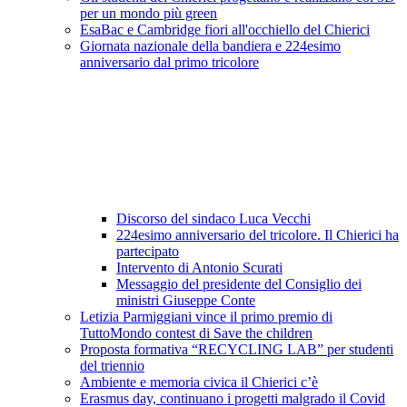
per un mondo più green
EsaBac e Cambridge fiori all'occhiello del Chierici
Giornata nazionale della bandiera e 224esimo
anniversario dal primo tricolore
Discorso del sindaco Luca Vecchi
224esimo anniversario del tricolore. Il Chierici ha
partecipato
Intervento di Antonio Scurati
Messaggio del presidente del Consiglio dei
ministri Giuseppe Conte
Letizia Parmiggiani vince il primo premio di
TuttoMondo contest di Save the children
Proposta formativa “RECYCLING LAB” per studenti
del triennio
Ambiente e memoria civica il Chierici c’è
Erasmus day, continuano i progetti malgrado il Covid