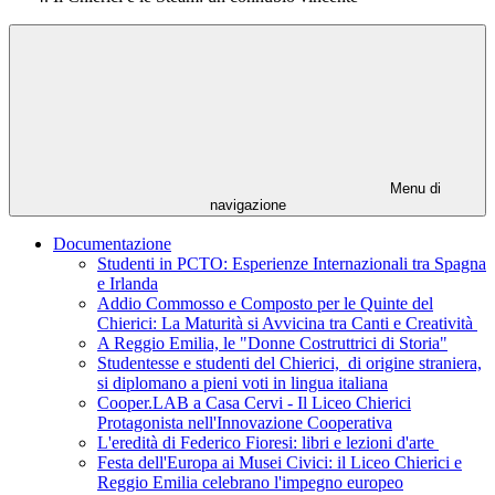
Menu di
navigazione
Documentazione
Studenti in PCTO: Esperienze Internazionali tra Spagna
e Irlanda
Addio Commosso e Composto per le Quinte del
Chierici: La Maturità si Avvicina tra Canti e Creatività
A Reggio Emilia, le "Donne Costruttrici di Storia"
Studentesse e studenti del Chierici, di origine straniera,
si diplomano a pieni voti in lingua italiana
Cooper.LAB a Casa Cervi - Il Liceo Chierici
Protagonista nell'Innovazione Cooperativa
L'eredità di Federico Fioresi: libri e lezioni d'arte
Festa dell'Europa ai Musei Civici: il Liceo Chierici e
Reggio Emilia celebrano l'impegno europeo