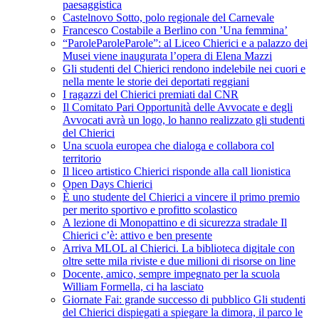
paesaggistica
Castelnovo Sotto, polo regionale del Carnevale
Francesco Costabile a Berlino con ’Una femmina’
“ParoleParoleParole”: al Liceo Chierici e a palazzo dei
Musei viene inaugurata l’opera di Elena Mazzi
Gli studenti del Chierici rendono indelebile nei cuori e
nella mente le storie dei deportati reggiani
I ragazzi del Chierici premiati dal CNR
Il Comitato Pari Opportunità delle Avvocate e degli
Avvocati avrà un logo, lo hanno realizzato gli studenti
del Chierici
Una scuola europea che dialoga e collabora col
territorio
Il liceo artistico Chierici risponde alla call lionistica
Open Days Chierici
È uno studente del Chierici a vincere il primo premio
per merito sportivo e profitto scolastico
A lezione di Monopattino e di sicurezza stradale Il
Chierici c’è: attivo e ben presente
Arriva MLOL al Chierici. La biblioteca digitale con
oltre sette mila riviste e due milioni di risorse on line
Docente, amico, sempre impegnato per la scuola
William Formella, ci ha lasciato
Giornate Fai: grande successo di pubblico Gli studenti
del Chierici dispiegati a spiegare la dimora, il parco le