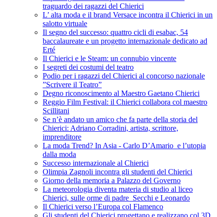
traguardo dei ragazzi del Chierici
L’ alta moda e il brand Versace incontra il Chierici in un
salotto virtuale
Il segno del successo: quattro cicli di esabac, 54
baccalaureate e un progetto internazionale dedicato ad
Erté
Il Chierici e le Steam: un connubio vincente
I segreti dei costumi del teatro
Podio per i ragazzi del Chierici al concorso nazionale
”Scrivere il Teatro”
Degno riconoscimento al Maestro Gaetano Chierici
Reggio Film Festival: il Chierici collabora col maestro
Scillitani
Se n’è andato un amico che fa parte della storia del
Chierici: Adriano Corradini, artista, scrittore,
imprenditore
La moda Trend? In Asia - Carlo D’Amario e l’utopia
dalla moda
Successo internazionale al Chierici
Olimpia Zagnoli incontra gli studenti del Chierici
Giorno della memoria a Palazzo del Governo
La meteorologia diventa materia di studio al liceo
Chierici, sulle orme di padre Secchi e Leonardo
Il Chierici verso l’Europa col Flamenco
Gli studenti del Chierici progettano e realizzano col 3D