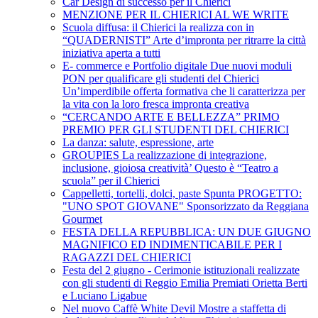
Car Design di successo per il Chierici
MENZIONE PER IL CHIERICI AL WE WRITE
Scuola diffusa: il Chierici la realizza con in
“QUADERNISTI” Arte d’impronta per ritrarre la città
iniziativa aperta a tutti
E- commerce e Portfolio digitale Due nuovi moduli
PON per qualificare gli studenti del Chierici
Un’imperdibile offerta formativa che li caratterizza per
la vita con la loro fresca impronta creativa
“CERCANDO ARTE E BELLEZZA” PRIMO
PREMIO PER GLI STUDENTI DEL CHIERICI
La danza: salute, espressione, arte
GROUPIES La realizzazione di integrazione,
inclusione, gioiosa creatività’ Questo è “Teatro a
scuola” per il Chierici
Cappelletti, tortelli, dolci, paste Spunta PROGETTO:
"UNO SPOT GIOVANE" Sponsorizzato da Reggiana
Gourmet
FESTA DELLA REPUBBLICA: UN DUE GIUGNO
MAGNIFICO ED INDIMENTICABILE PER I
RAGAZZI DEL CHIERICI
Festa del 2 giugno - Cerimonie istituzionali realizzate
con gli studenti di Reggio Emilia Premiati Orietta Berti
e Luciano Ligabue
Nel nuovo Caffè White Devil Mostre a staffetta di