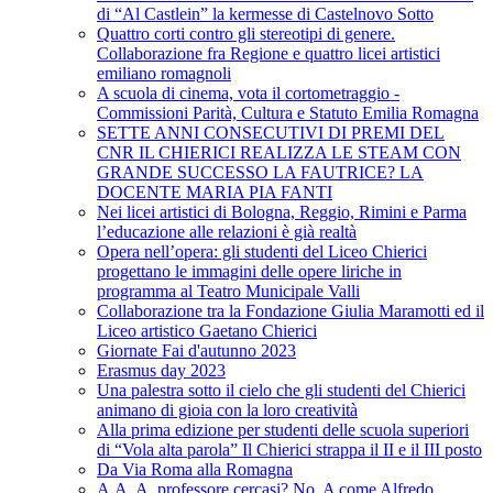
di “Al Castlein” la kermesse di Castelnovo Sotto
Quattro corti contro gli stereotipi di genere.
Collaborazione fra Regione e quattro licei artistici
emiliano romagnoli
A scuola di cinema, vota il cortometraggio -
Commissioni Parità, Cultura e Statuto Emilia Romagna
SETTE ANNI CONSECUTIVI DI PREMI DEL
CNR IL CHIERICI REALIZZA LE STEAM CON
GRANDE SUCCESSO LA FAUTRICE? LA
DOCENTE MARIA PIA FANTI
Nei licei artistici di Bologna, Reggio, Rimini e Parma
l’educazione alle relazioni è già realtà
Opera nell’opera: gli studenti del Liceo Chierici
progettano le immagini delle opere liriche in
programma al Teatro Municipale Valli
Collaborazione tra la Fondazione Giulia Maramotti ed il
Liceo artistico Gaetano Chierici
Giornate Fai d'autunno 2023
Erasmus day 2023
Una palestra sotto il cielo che gli studenti del Chierici
animano di gioia con la loro creatività
Alla prima edizione per studenti delle scuola superiori
di “Vola alta parola” Il Chierici strappa il II e il III posto
Da Via Roma alla Romagna
A.A. A. professore cercasi? No, A come Alfredo