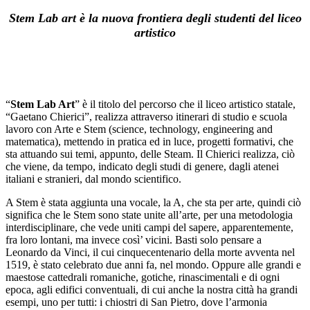
Stem Lab art è la nuova frontiera degli studenti del liceo
artistico
-
“
Stem Lab Art
” è il titolo del percorso che il liceo artistico statale,
“Gaetano Chierici”, realizza attraverso itinerari di studio e scuola
lavoro con Arte e Stem (science, technology, engineering and
matematica), mettendo in pratica ed in luce, progetti formativi, che
sta attuando sui temi, appunto, delle Steam. Il Chierici realizza, ciò
che viene, da tempo, indicato degli studi di genere, dagli atenei
italiani e stranieri, dal mondo scientifico.
A Stem è stata aggiunta una vocale, la A, che sta per arte, quindi ciò
significa che le Stem sono state unite all’arte, per una metodologia
interdisciplinare, che vede uniti campi del sapere, apparentemente,
fra loro lontani, ma invece così’ vicini. Basti solo pensare a
Leonardo da Vinci, il cui cinquecentenario della morte avventa nel
1519, è stato celebrato due anni fa, nel mondo. Oppure alle grandi e
maestose cattedrali romaniche, gotiche, rinascimentali e di ogni
epoca, agli edifici conventuali, di cui anche la nostra città ha grandi
esempi, uno per tutti: i chiostri di San Pietro, dove l’armonia