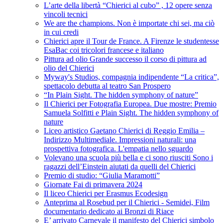
L’arte della libertà “Chierici al cubo” , 12 opere senza
vincoli tecnici
We are the champions. Non è importate chi sei, ma ciò
in cui credi
Chierici apre il Tour de France. A Firenze le studentesse
EsaBac coi tricolori francese e italiano
Pittura ad olio Grande successo il corso di pittura ad
olio del Chierici
Myway's Studios, compagnia indipendente “La critica”,
spettacolo debutta al teatro San Prospero
“In Plain Sight. The hidden symphony of nature”
Il Chierici per Fotografia Europea. Due mostre: Premio
Samuela Solfitti e Plain Sight. The hidden symphony of
nature
Liceo artistico Gaetano Chierici di Reggio Emilia –
Indirizzo Multimediale. Impressioni naturali: una
prospettiva fotografica. L'empatia nello sguardo
Volevano una scuola più bella e ci sono riusciti Sono i
ragazzi dell’Einstein aiutati da quelli del Chierici
Premio di studio: “Giulia Maramotti”
Giornate Fai di primavera 2024
Il liceo Chierici per Erasmus Ecodesign
Anteprima al Rosebud per il Chierici - Semidei, Film
documentario dedicato ai Bronzi di Riace
E’ arrivato Carnevale il manifesto del Chierici simbolo