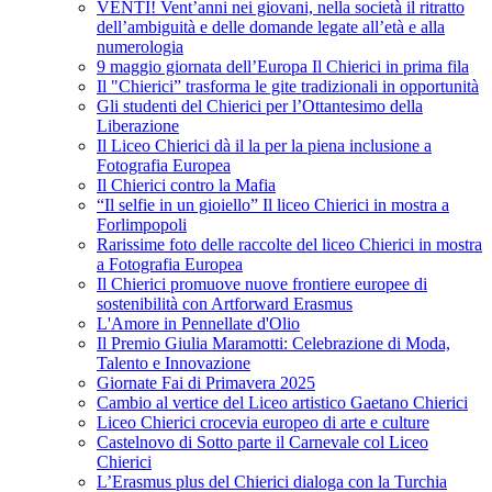
VENTI! Vent’anni nei giovani, nella società il ritratto
dell’ambiguità e delle domande legate all’età e alla
numerologia
9 maggio giornata dell’Europa Il Chierici in prima fila
Il "Chierici” trasforma le gite tradizionali in opportunità
Gli studenti del Chierici per l’Ottantesimo della
Liberazione
Il Liceo Chierici dà il la per la piena inclusione a
Fotografia Europea
Il Chierici contro la Mafia
“Il selfie in un gioiello” Il liceo Chierici in mostra a
Forlimpopoli
Rarissime foto delle raccolte del liceo Chierici in mostra
a Fotografia Europea
Il Chierici promuove nuove frontiere europee di
sostenibilità con Artforward Erasmus
L'Amore in Pennellate d'Olio
Il Premio Giulia Maramotti: Celebrazione di Moda,
Talento e Innovazione
Giornate Fai di Primavera 2025
Cambio al vertice del Liceo artistico Gaetano Chierici
Liceo Chierici crocevia europeo di arte e culture
Castelnovo di Sotto parte il Carnevale col Liceo
Chierici
L’Erasmus plus del Chierici dialoga con la Turchia