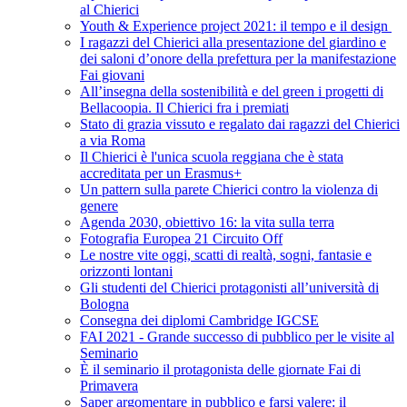
al Chierici
Youth & Experience project 2021: il tempo e il design
I ragazzi del Chierici alla presentazione del giardino e
dei saloni d’onore della prefettura per la manifestazione
Fai giovani
All’insegna della sostenibilità e del green i progetti di
Bellacoopia. Il Chierici fra i premiati
Stato di grazia vissuto e regalato dai ragazzi del Chierici
a via Roma
Il Chierici è l'unica scuola reggiana che è stata
accreditata per un Erasmus+
Un pattern sulla parete Chierici contro la violenza di
genere
Agenda 2030, obiettivo 16: la vita sulla terra
Fotografia Europea 21 Circuito Off
Le nostre vite oggi, scatti di realtà, sogni, fantasie e
orizzonti lontani
Gli studenti del Chierici protagonisti all’università di
Bologna
Consegna dei diplomi Cambridge IGCSE
FAI 2021 - Grande successo di pubblico per le visite al
Seminario
È il seminario il protagonista delle giornate Fai di
Primavera
Saper argomentare in pubblico e farsi valere: il