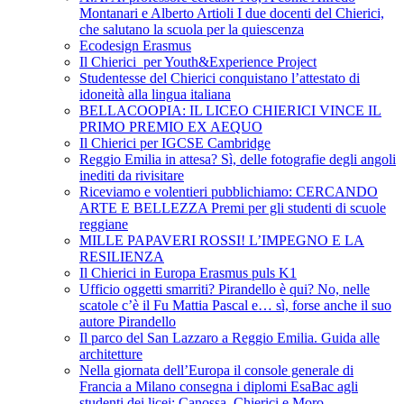
Montanari e Alberto Artioli I due docenti del Chierici,
che salutano la scuola per la quiescenza
Ecodesign Erasmus
Il Chierici per Youth&Experience Project
Studentesse del Chierici conquistano l’attestato di
idoneità alla lingua italiana
BELLACOOPIA: IL LICEO CHIERICI VINCE IL
PRIMO PREMIO EX AEQUO
Il Chierici per IGCSE Cambridge
Reggio Emilia in attesa? Sì, delle fotografie degli angoli
inediti da rivisitare
Riceviamo e volentieri pubblichiamo: CERCANDO
ARTE E BELLEZZA Premi per gli studenti di scuole
reggiane
MILLE PAPAVERI ROSSI! L’IMPEGNO E LA
RESILIENZA
Il Chierici in Europa Erasmus puls K1
Ufficio oggetti smarriti? Pirandello è qui? No, nelle
scatole c’è il Fu Mattia Pascal e… sì, forse anche il suo
autore Pirandello
Il parco del San Lazzaro a Reggio Emilia. Guida alle
architetture
Nella giornata dell’Europa il console generale di
Francia a Milano consegna i diplomi EsaBac agli
studenti dei licei: Canossa, Chierici e Moro