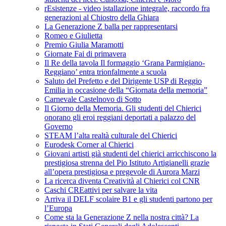
rEsistenze - video istallazione integrale, raccordo fra
generazioni al Chiostro della Ghiara
La Generazione Z balla per rappresentarsi
Romeo e Giulietta
Premio Giulia Maramotti
Giornate Fai di primavera
Il Re della tavola Il formaggio ‘Grana Parmigiano-
Reggiano’ entra trionfalmente a scuola
Saluto del Prefetto e del Dirigente USP di Reggio
Emilia in occasione della “Giornata della memoria”
Carnevale Castelnovo di Sotto
Il Giorno della Memoria. Gli studenti del Chierici
onorano gli eroi reggiani deportati a palazzo del
Governo
STEAM l’alta realtà culturale del Chierici
Eurodesk Corner al Chierici
Giovani artisti già studenti del chierici arricchiscono la
prestigiosa strenna del Pio Istituto Artigianelli grazie
all’opera prestigiosa e pregevole di Aurora Marzi
La ricerca diventa Creatività al Chierici col CNR
Caschi CREattivi per salvare la vita
Arriva il DELF scolaire B1 e gli studenti partono per
l’Europa
Come sta la Generazione Z nella nostra città? La