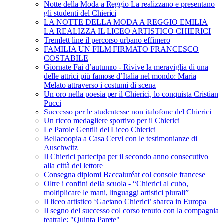
Notte della Moda a Reggio La realizzano e presentano
gli studenti del Chierici
LA NOTTE DELLA MODA A REGGIO EMILIA
LA REALIZZA IL LICEO ARTISTICO CHIERICI
Tremlett line il percorso urbano effimero
FAMILIA UN FILM FIRMATO FRANCESCO
COSTABILE
Giornate Fai d’autunno - Rivive la meraviglia di una
delle attrici più famose d’Italia nel mondo: Maria
Melato attraverso i costumi di scena
Un oro nella poesia per il Chierici, lo conquista Cristian
Pucci
Successo per le studentesse non italofone del Chierici
Un ricco medagliere sportivo per il Chierici
Le Parole Gentili del Liceo Chierici
Bellacoopia a Casa Cervi con le testimonianze di
Auschwitz
Il Chierici partecipa per il secondo anno consecutivo
alla città del lettore
Consegna diplomi Baccaluréat col console francese
Oltre i confini della scuola - “Chierici al cubo,
moltiplicare le mani, linguaggi artistici plurali”
Il liceo artistico ‘Gaetano Chierici’ sbarca in Europa
Il segno del successo col corso tenuto con la compagnia
teatrale: "Quinta Parete"