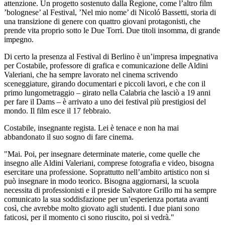
attenzione. Un progetto sostenuto dalla Regione, come l’altro film
’bolognese’ al Festival, ’Nel mio nome’ di Nicoló Bassetti, storia di
una transizione di genere con quattro giovani protagonisti, che
prende vita proprio sotto le Due Torri. Due titoli insomma, di grande
impegno.
Di certo la presenza al Festival di Berlino è un’impresa impegnativa
per Costabile, professore di grafica e comunicazione delle Aldini
Valeriani, che ha sempre lavorato nel cinema scrivendo
sceneggiature, girando documentari e piccoli lavori, e che con il
primo lungometraggio – girato nella Calabria che lasciò a 19 anni
per fare il Dams – è arrivato a uno dei festival più prestigiosi del
mondo. Il film esce il 17 febbraio.
Costabile, insegnante regista. Lei è tenace e non ha mai
abbandonato il suo sogno di fare cinema.
"Mai. Poi, per insegnare determinate materie, come quelle che
insegno alle Aldini Valeriani, comprese fotografia e video, bisogna
esercitare una professione. Soprattutto nell’ambito artistico non si
può insegnare in modo teorico. Bisogna aggiornarsi, la scuola
necessita di professionisti e il preside Salvatore Grillo mi ha sempre
comunicato la sua soddisfazione per un’esperienza portata avanti
così, che avrebbe molto giovato agli studenti. I due piani sono
faticosi, per il momento ci sono riuscito, poi si vedrà."