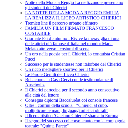
Notte della Moda a Reggio La realizzano e presentano
gli studenti del Chierici
LA NOTTE DELLA MODA A REGGIO EMILIA
LA REALIZZA IL LICEO ARTISTICO CHIERICI
Tremlett line il percorso urbano effimero
FAMILIA UN FILM FIRMATO FRANCESCO
COSTABILE
Giornate Fai d’autunno - Rivive la meraviglia di una
delle attrici più famose d’Italia nel mondo: Maria
Melato attraverso i costumi di scena
Un oro nella poesia per il Chierici, lo conquista Cristian
Pucci
Successo per le studentesse non italofone del Chierici
Un ricco medagliere sportivo per il Chierici
Le Parole Gentili del Liceo Chierici
Bellacoopia a Casa Cervi con le testimonianze di
Auschwitz
Il Chierici partecipa per il secondo anno consecutivo
alla città del lettore
Consegna diplomi Baccaluréat col console francese
Oltre i confini della scuola - “Chierici al cubo,
moltiplicare le mani, linguaggi artistici plurali”
Il liceo artistico ‘Gaetano Chierici’ sbarca in Europa
Il segno del successo col corso tenuto con la compagnia
teatrale: "Quinta Parete"