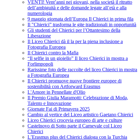
VENTI! Vent’anni nei giovani, nella società il ritratto
dell’ambiguità e delle domande legate all’età e alla
numerologia
9 maggio giornata dell’Europa Il Chierici in prima fila
Il "Chierici” trasforma le gite tradizionali in opportunità
Gli studenti del Chierici per l’Ottantesimo della
Liberazione
Il Liceo Chierici dà il la per la piena inclusione a
Fotografia Europea
Il Chierici contro la Mafia
“Il selfie in un gioiello” Il liceo Chierici in mostra a
Forlimpopoli
Rarissime foto delle raccolte del liceo Chierici in mostra
a Fotografia Europea
Il Chierici promuove nuove frontiere europee di
sostenibilità con Artforward Erasmus
L'Amore in Pennellate d'Olio
Il Premio Giulia Maramotti: Celebrazione di Moda,
Talento e Innovazione
Giornate Fai di Primavera 2025
Cambio al vertice del Liceo artistico Gaetano Chierici
Liceo Chierici crocevia europeo di arte e culture
Castelnovo di Sotto parte il Carnevale col Liceo
Chierici
L’Erasmus plus del Chierici dialoga con la Turchia