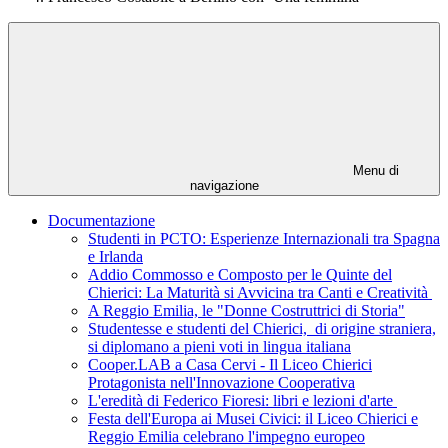
Menu di
navigazione
Documentazione
Studenti in PCTO: Esperienze Internazionali tra Spagna
e Irlanda
Addio Commosso e Composto per le Quinte del
Chierici: La Maturità si Avvicina tra Canti e Creatività
A Reggio Emilia, le "Donne Costruttrici di Storia"
Studentesse e studenti del Chierici, di origine straniera,
si diplomano a pieni voti in lingua italiana
Cooper.LAB a Casa Cervi - Il Liceo Chierici
Protagonista nell'Innovazione Cooperativa
L'eredità di Federico Fioresi: libri e lezioni d'arte
Festa dell'Europa ai Musei Civici: il Liceo Chierici e
Reggio Emilia celebrano l'impegno europeo