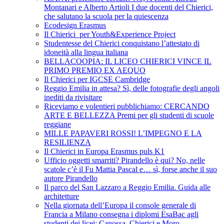
Montanari e Alberto Artioli I due docenti del Chierici,
che salutano la scuola per la quiescenza
Ecodesign Erasmus
Il Chierici per Youth&Experience Project
Studentesse del Chierici conquistano l’attestato di
idoneità alla lingua italiana
BELLACOOPIA: IL LICEO CHIERICI VINCE IL
PRIMO PREMIO EX AEQUO
Il Chierici per IGCSE Cambridge
Reggio Emilia in attesa? Sì, delle fotografie degli angoli
inediti da rivisitare
Riceviamo e volentieri pubblichiamo: CERCANDO
ARTE E BELLEZZA Premi per gli studenti di scuole
reggiane
MILLE PAPAVERI ROSSI! L’IMPEGNO E LA
RESILIENZA
Il Chierici in Europa Erasmus puls K1
Ufficio oggetti smarriti? Pirandello è qui? No, nelle
scatole c’è il Fu Mattia Pascal e… sì, forse anche il suo
autore Pirandello
Il parco del San Lazzaro a Reggio Emilia. Guida alle
architetture
Nella giornata dell’Europa il console generale di
Francia a Milano consegna i diplomi EsaBac agli
studenti dei licei: Canossa, Chierici e Moro