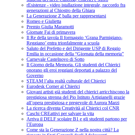
rEsistenze - video istallazione integrale, raccordo fra
generazioni al Chiostro della Ghiara
La Generazione Z balla per rappresentarsi
Romeo e Giulietta
Premio Giulia Maramotti
Giornate Fai di primavera
Il Re della tavola Il formaggio ‘Grana Parmigiano-
Reggiano’ entra trionfalmente a scuola
Saluto del Prefetto e del Dirigente USP di Reggio
Emilia in occasione della “Giornata della memoria”
Carnevale Castelnovo di Sotto
Il Giorno della Memoria. Gli studenti del Chierici
onorano gli eroi reggiani deportati a palazzo del
Governo
STEAM l’alta realtà culturale del Chierici
Eurodesk Corner al Chierici
Giovani artisti già studenti del chierici arricchiscono la
prestigiosa strenna del Pio Istituto Artigianelli grazie
all’opera prestigiosa e pregevole di Aurora Marzi
La ricerca diventa Creatività al Chierici col CNR
Caschi CREattivi per salvare la vita
Arriva il DELF scolaire B1 e gli studenti partono per
l’Europa
Come sta la Generazione Z nella nostra città? La