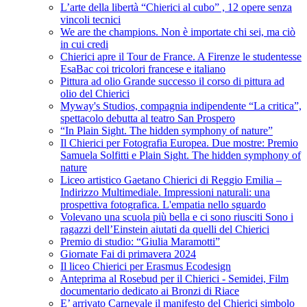
L’arte della libertà “Chierici al cubo” , 12 opere senza
vincoli tecnici
We are the champions. Non è importate chi sei, ma ciò
in cui credi
Chierici apre il Tour de France. A Firenze le studentesse
EsaBac coi tricolori francese e italiano
Pittura ad olio Grande successo il corso di pittura ad
olio del Chierici
Myway's Studios, compagnia indipendente “La critica”,
spettacolo debutta al teatro San Prospero
“In Plain Sight. The hidden symphony of nature”
Il Chierici per Fotografia Europea. Due mostre: Premio
Samuela Solfitti e Plain Sight. The hidden symphony of
nature
Liceo artistico Gaetano Chierici di Reggio Emilia –
Indirizzo Multimediale. Impressioni naturali: una
prospettiva fotografica. L'empatia nello sguardo
Volevano una scuola più bella e ci sono riusciti Sono i
ragazzi dell’Einstein aiutati da quelli del Chierici
Premio di studio: “Giulia Maramotti”
Giornate Fai di primavera 2024
Il liceo Chierici per Erasmus Ecodesign
Anteprima al Rosebud per il Chierici - Semidei, Film
documentario dedicato ai Bronzi di Riace
E’ arrivato Carnevale il manifesto del Chierici simbolo