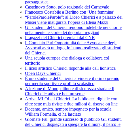
paesaggistica
Castelnovo Sotto, polo regionale del Carnevale
Francesco Costabile a Berlino con ’Una femmina’
“ParoleParoleParole”: al Liceo Chierici e a palazzo dei
Musei viene inaugurata l’opera di Elena Mazzi
Gli studenti del Chierici rendono indelebile nei cuori e
nella mente le storie dei deportati reggiani
I ragazzi del Chierici premiati dal CNR
Il Comitato Pari Opportunità delle Avvocate e degli
Avvocati avrà un logo, lo hanno realizzato gli studenti
del Chierici
Una scuola europea che dialoga e collabora col
territorio
Il liceo artistico Chierici risponde alla call lionistica
Open Days Chierici
È uno studente del Chierici a vincere il primo premio
per merito sportivo e profitto scolastico
A lezione di Monopattino e di sicurezza stradale Il
Chierici c’è: attivo e ben presente
Arriva MLOL al Chierici. La biblioteca digitale con
oltre sette mila riviste e due milioni di risorse on line
Docente, amico, sempre impegnato per la scuola
William Formella, ci ha lasciato
Giornate Fai: grande successo di pubblico Gli studenti
del Chierici dispiegati a spiegare la dimora, il parco le