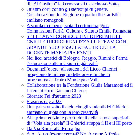
di “Al Castlein” la kermesse di Castelnovo Sotto
Quattro corti contro gli stereotipi di genere.
Collaborazione fra Regione e quattro licei artistici
emiliano romagnoli
A scuola di cinema, vota il cortometraggio -
Commissioni Parità, Cultura e Statuto Emilia Romagna
SETTE ANNI CONSECUTIVI DI PREMI DEL
CNR IL CHIERICI REALIZZA LE STEAM CON
GRANDE SUCCESSO LA FAUTRICE? LA
DOCENTE MARIA PIA FANTI
Nei licei artistici di Bologna, Reggio, Rimini e Parma
l’educazione alle relazioni è già realtà
Opera nell’opera: gli studenti del Liceo Chierici
progettano le immagini delle opere liriche in
programma al Teatro Municipale Valli
Collaborazione tra la Fondazione Giulia Maramotti ed il
Liceo artistico Gaetano Chierici
Giornate Fai d'autunno 2023
Erasmus day 2023
Una palestra sotto il cielo che gli studenti del Chierici
animano di gioia con la loro creatività
Alla prima edizione per studenti delle scuola superiori
di “Vola alta parola” Il Chierici strappa il II e il III posto
Da Via Roma alla Romagna
A.A. A. professore cercasi? No, A come Alfredo