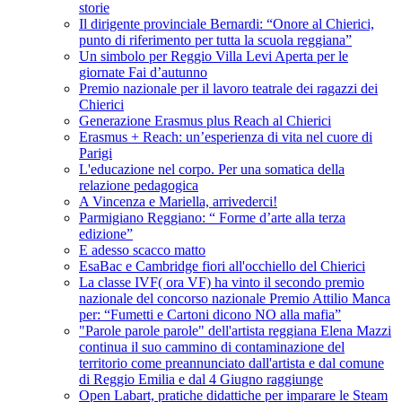
storie
Il dirigente provinciale Bernardi: “Onore al Chierici,
punto di riferimento per tutta la scuola reggiana”
Un simbolo per Reggio Villa Levi Aperta per le
giornate Fai d’autunno
Premio nazionale per il lavoro teatrale dei ragazzi dei
Chierici
Generazione Erasmus plus Reach al Chierici
Erasmus + Reach: un’esperienza di vita nel cuore di
Parigi
L'educazione nel corpo. Per una somatica della
relazione pedagogica
A Vincenza e Mariella, arrivederci!
Parmigiano Reggiano: “ Forme d’arte alla terza
edizione”
E adesso scacco matto
EsaBac e Cambridge fiori all'occhiello del Chierici
La classe IVF( ora VF) ha vinto il secondo premio
nazionale del concorso nazionale Premio Attilio Manca
per: “Fumetti e Cartoni dicono NO alla mafia”
"Parole parole parole" dell'artista reggiana Elena Mazzi
continua il suo cammino di contaminazione del
territorio come preannunciato dall'artista e dal comune
di Reggio Emilia e dal 4 Giugno raggiunge
Open Labart, pratiche didattiche per imparare le Steam