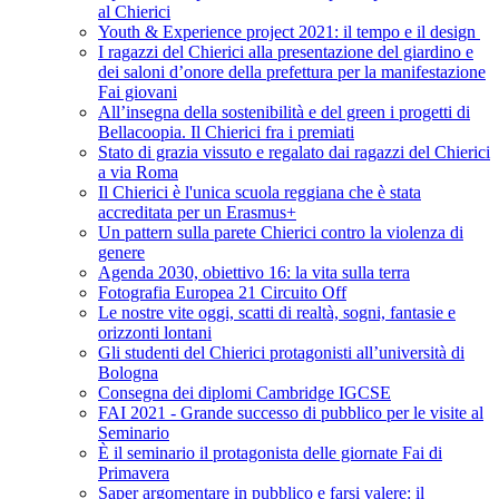
al Chierici
Youth & Experience project 2021: il tempo e il design
I ragazzi del Chierici alla presentazione del giardino e
dei saloni d’onore della prefettura per la manifestazione
Fai giovani
All’insegna della sostenibilità e del green i progetti di
Bellacoopia. Il Chierici fra i premiati
Stato di grazia vissuto e regalato dai ragazzi del Chierici
a via Roma
Il Chierici è l'unica scuola reggiana che è stata
accreditata per un Erasmus+
Un pattern sulla parete Chierici contro la violenza di
genere
Agenda 2030, obiettivo 16: la vita sulla terra
Fotografia Europea 21 Circuito Off
Le nostre vite oggi, scatti di realtà, sogni, fantasie e
orizzonti lontani
Gli studenti del Chierici protagonisti all’università di
Bologna
Consegna dei diplomi Cambridge IGCSE
FAI 2021 - Grande successo di pubblico per le visite al
Seminario
È il seminario il protagonista delle giornate Fai di
Primavera
Saper argomentare in pubblico e farsi valere: il