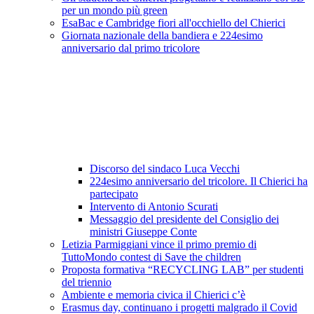
per un mondo più green
EsaBac e Cambridge fiori all'occhiello del Chierici
Giornata nazionale della bandiera e 224esimo
anniversario dal primo tricolore
Discorso del sindaco Luca Vecchi
224esimo anniversario del tricolore. Il Chierici ha
partecipato
Intervento di Antonio Scurati
Messaggio del presidente del Consiglio dei
ministri Giuseppe Conte
Letizia Parmiggiani vince il primo premio di
TuttoMondo contest di Save the children
Proposta formativa “RECYCLING LAB” per studenti
del triennio
Ambiente e memoria civica il Chierici c’è
Erasmus day, continuano i progetti malgrado il Covid