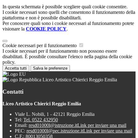
In questa schermata è possibile scegliere quali cookie consentire.
I cookie necessari sono quelli che consentono il funzionamento della
piattaforma e non è possibile disabilitarli.
Per conoscere quali sono i cookie necessari al funzionamento potete
visionare la
COOKIE POLICY
.
Cookie necessari per il funzionamento
I cookie necessari per il funzionamento non possono essere
disabilitati. È possibile consultare l'elenco nella pagina della cookie
policy.
Accetta tutti
Salva le preferenze
Liceo Artistico Chierici Reggio Emilia
Contatti
Liceo Artistico Chierici Reggio Emilia
Viale L. Nobili, 1 - 42121 Reggio Emilia
Tel:
Tel. 0522 432950
Email:
resd01000l@istruzione.it
Link per inviare una mail
PEC:
resd01000l@pec.istruzione.it
Link per inviare una mail
C.F.: 80013050358