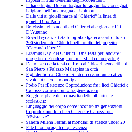
risposta in Stati Generali degli Adolescenti
Italiano lingua Due un traguardo raggiunto. Consegnati
i diplomi nell’aula magna di Unimore
Dalle viti ai gioielli nasce al “Chierici” la linea di
gioielli Dino Paoli
Bravissimi gli studenti del Chierici alle giornate Fai
D’Autunno
Roya Heydari, artista fotografa afgana a confronto an
200 studenti del Chierici nell’ambito del progetto
“Cercando libertà”
Erasmus Day del Chierici - Una festa per lanciare il
progetto di Ecodesign per una sfilata di upcycling
Dal museo della tarsia di Rolo ai Chiostri benedettini di
San Pietro a Palazzo Malaspina in città
Figli dei fiori al Chierici Studenti creano un creativo
vivaio artistico in monotipia
Podio Per rEsistenze Coproduzione fra i licei Chierici e
Canossa come incontro fra generazioni
Reggio capitale della rinascita delle biblioteche
scolastiche
Linguaggio del corpo come incontro tra generazioni
Coproduzione fra i licei Chierici e Canossa per
“rEsistenze”
Sandra Milena Ferrari ai mondiali di atletica under 20
Fate buoni progetti di quiescenza