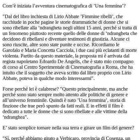
Com’è iniziata l’avventura cinematografica di ’Una femmina’?
"Dal del libro inchiesta di Lirio Abbate ’Fimmine ribelli’, che
racchiude in poche pagine le storie drammatiche di donne che si
sono ribellate alla ‘ndrangheta negli ultimi 15 anni, perché si tratta di
un fenomeno piuttosto recente quello delle donne di ‘ndrangheta che
decidono di ribellarsi e diventare testimoni di giustizia. Alcune ci
sono riuscite, altre sono state punite e uccise. Ricordiamo le
Garofalo e Maria Concetta Cacciola, i due casi più eclatanti di morte
violenta. Partito da questo materiale, la proposta mi è arrivata dal
regista napoletano Edoardo De Angelis, che è stato mio compagno
di corso al Centro Sperimentale di Cinematografia a Roma, che ha
intuito che il soggetto che aveva scritto dal libro proprio con Lirio
Abbate, poteva in qualche modo interessarmi".
Forse perché lei è calabrese? "Questo principalmente, ma anche
perché sono stato sempre molto attento alle politiche di genere e
all’universo femminile. Quindi è nato ’Una femmina’, storia di
finzione che trae però spunto da fatti reali. E in effetti il film è
dedicato a tutte le donne che si sono ribellate e alle vittime della
‘ndranghea".
E’ stato semplice tornare nella sua terra e girare un film del genere?
"Sì, perché abbiamo girato a Verbicaro, provincia di Cosenza, un