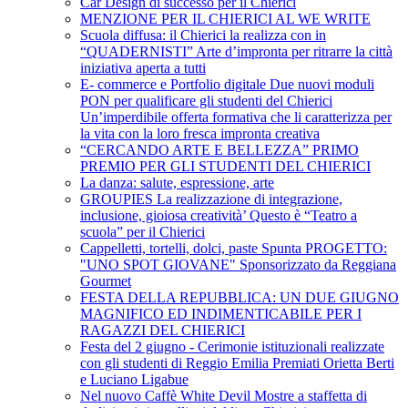
Car Design di successo per il Chierici
MENZIONE PER IL CHIERICI AL WE WRITE
Scuola diffusa: il Chierici la realizza con in
“QUADERNISTI” Arte d’impronta per ritrarre la città
iniziativa aperta a tutti
E- commerce e Portfolio digitale Due nuovi moduli
PON per qualificare gli studenti del Chierici
Un’imperdibile offerta formativa che li caratterizza per
la vita con la loro fresca impronta creativa
“CERCANDO ARTE E BELLEZZA” PRIMO
PREMIO PER GLI STUDENTI DEL CHIERICI
La danza: salute, espressione, arte
GROUPIES La realizzazione di integrazione,
inclusione, gioiosa creatività’ Questo è “Teatro a
scuola” per il Chierici
Cappelletti, tortelli, dolci, paste Spunta PROGETTO:
"UNO SPOT GIOVANE" Sponsorizzato da Reggiana
Gourmet
FESTA DELLA REPUBBLICA: UN DUE GIUGNO
MAGNIFICO ED INDIMENTICABILE PER I
RAGAZZI DEL CHIERICI
Festa del 2 giugno - Cerimonie istituzionali realizzate
con gli studenti di Reggio Emilia Premiati Orietta Berti
e Luciano Ligabue
Nel nuovo Caffè White Devil Mostre a staffetta di