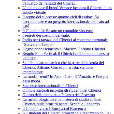
traguardo dei ragazzi del Chierici
L’ alta moda e il brand Versace incontra il Chierici in un
salotto virtuale
Il segno del successo: quattro cicli di esabac, 54
baccalaureate e un progetto internazionale dedicato ad
Erté
Il Chierici e le Steam: un connubio vincente
I segreti dei costumi del teatro
Podio per i ragazzi del Chierici al concorso nazionale
”Scrivere il Teatro”
Degno riconoscimento al Maestro Gaetano Chierici
Reggio Film Festival: il Chierici collabora col maestro
Scillitani
Se n’è andato un amico che fa parte della storia del
Chierici: Adriano Corradini, artista, scrittore,
imprenditore
La moda Trend? In Asia - Carlo D’Amario e l’utopia
dalla moda
Successo internazionale al Chierici
Olimpia Zagnoli incontra gli studenti del Chierici
Giorno della memoria a Palazzo del Governo
La meteorologia diventa materia di studio al liceo
Chierici, sulle orme di padre Secchi e Leonardo
Il Chierici verso l’Europa col Flamenco
Gli studenti del Chierici progettano e realizzano col 3D