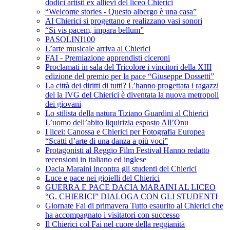
dodici artisti ex allievi del liceo Chierici
“Welcome stories - Questo albergo è una casa”
Al Chierici si progettano e realizzano vasi sonori
“Si vis pacem, impara bellum”
PASOLINI100
L’arte musicale arriva al Chierici
FAI - Premiazione apprendisti ciceroni
Proclamati in sala del Tricolore i vincitori della XIII
edizione del premio per la pace “Giuseppe Dossetti”
La città dei diritti di tutti? L’hanno progettata i ragazzi
del la IVG del Chierici è diventata la nuova metropoli
dei giovani
Lo stilista della natura Tiziano Guardini al Chierici
L’uomo dell’abito liquirizia esposto All’Onu
I licei: Canossa e Chierici per Fotografia Europea
“Scatti d’arte di una danza a più voci”
Protagonisti al Reggio Film Festival Hanno redatto
recensioni in italiano ed inglese
Dacia Maraini incontra gli studenti del Chierici
Luce e pace nei gioielli del Chierici
GUERRA E PACE DACIA MARAINI AL LICEO
“G. CHIERICI” DIALOGA CON GLI STUDENTI
Giornate Fai di primavera Tutto esaurito al Chierici che
ha accompagnato i visitatori con successo
Il Chierici col Fai nel cuore della reggianità