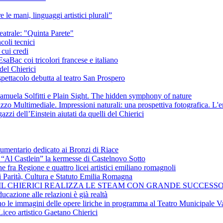
e le mani, linguaggi artistici plurali”
eatrale: "Quinta Parete"
coli tecnici
 cui credi
saBac coi tricolori francese e italiano
del Chierici
pettacolo debutta al teatro San Prospero
amuela Solfitti e Plain Sight. The hidden symphony of nature
izzo Multimediale. Impressioni naturali: una prospettiva fotografica. L'
azzi dell’Einstein aiutati da quelli del Chierici
cumentario dedicato ai Bronzi di Riace
i “Al Castlein” la kermesse di Castelnovo Sotto
ne fra Regione e quattro licei artistici emiliano romagnoli
i Parità, Cultura e Statuto Emilia Romagna
 IL CHIERICI REALIZZA LE STEAM CON GRANDE SUCCESSO
ucazione alle relazioni è già realtà
ano le immagini delle opere liriche in programma al Teatro Municipale Va
Liceo artistico Gaetano Chierici