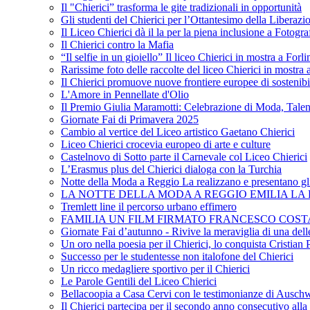
Il "Chierici” trasforma le gite tradizionali in opportunità
Gli studenti del Chierici per l’Ottantesimo della Liberazi
Il Liceo Chierici dà il la per la piena inclusione a Fotogr
Il Chierici contro la Mafia
“Il selfie in un gioiello” Il liceo Chierici in mostra a Forl
Rarissime foto delle raccolte del liceo Chierici in mostra
Il Chierici promuove nuove frontiere europee di sostenib
L'Amore in Pennellate d'Olio
Il Premio Giulia Maramotti: Celebrazione di Moda, Tale
Giornate Fai di Primavera 2025
Cambio al vertice del Liceo artistico Gaetano Chierici
Liceo Chierici crocevia europeo di arte e culture
Castelnovo di Sotto parte il Carnevale col Liceo Chierici
L’Erasmus plus del Chierici dialoga con la Turchia
Notte della Moda a Reggio La realizzano e presentano gli
LA NOTTE DELLA MODA A REGGIO EMILIA LA R
Tremlett line il percorso urbano effimero
FAMILIA UN FILM FIRMATO FRANCESCO COST
Giornate Fai d’autunno - Rivive la meraviglia di una dell
Un oro nella poesia per il Chierici, lo conquista Cristian 
Successo per le studentesse non italofone del Chierici
Un ricco medagliere sportivo per il Chierici
Le Parole Gentili del Liceo Chierici
Bellacoopia a Casa Cervi con le testimonianze di Auschw
Il Chierici partecipa per il secondo anno consecutivo alla c