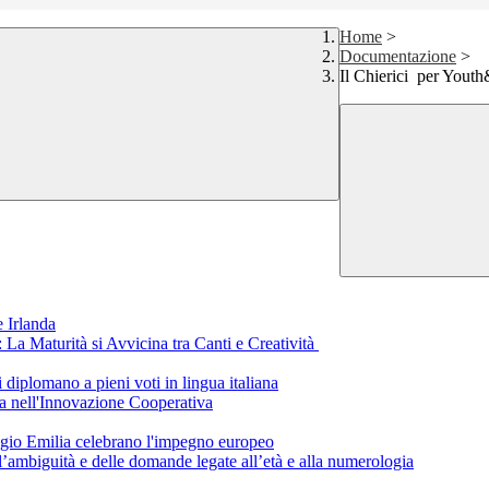
Home
>
Documentazione
>
Il Chierici per Yout
 Irlanda
a Maturità si Avvicina tra Canti e Creatività
i diplomano a pieni voti in lingua italiana
a nell'Innovazione Cooperativa
eggio Emilia celebrano l'impegno europeo
ll’ambiguità e delle domande legate all’età e alla numerologia