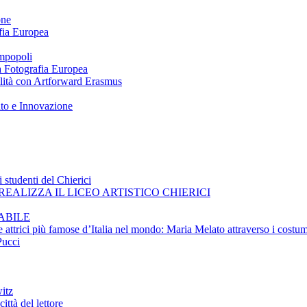
one
afia Europea
impopoli
 a Fotografia Europea
ilità con Artforward Erasmus
nto e Innovazione
 studenti del Chierici
EALIZZA IL LICEO ARTISTICO CHIERICI
ABILE
e attrici più famose d’Italia nel mondo: Maria Melato attraverso i costum
Pucci
itz
ittà del lettore