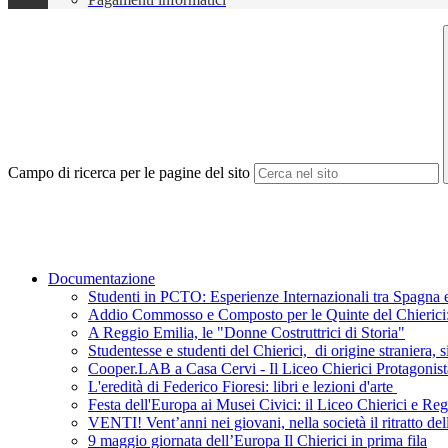
Campo di ricerca per le pagine del sito
Documentazione
Studenti in PCTO: Esperienze Internazionali tra Spagna e
Addio Commosso e Composto per le Quinte del Chierici: L
A Reggio Emilia, le "Donne Costruttrici di Storia"
Studentesse e studenti del Chierici, di origine straniera, s
Cooper.LAB a Casa Cervi - Il Liceo Chierici Protagonist
L'eredità di Federico Fioresi: libri e lezioni d'arte
Festa dell'Europa ai Musei Civici: il Liceo Chierici e R
VENTI! Vent’anni nei giovani, nella società il ritratto de
9 maggio giornata dell’Europa Il Chierici in prima fila