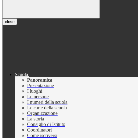
close
Scuola
Panoramica
Presentazione
I luoghi
Le persone
I numeri della scuola
Le carte della scuola
Organizzazione
La storia
Consiglio di Istituto
Coordinatori
Come iscriversi