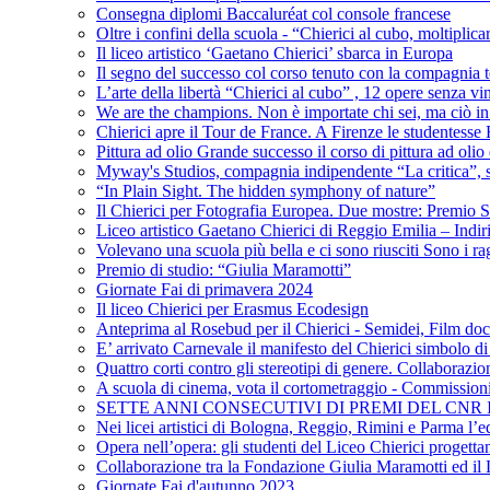
Consegna diplomi Baccaluréat col console francese
Oltre i confini della scuola - “Chierici al cubo, moltiplicar
Il liceo artistico ‘Gaetano Chierici’ sbarca in Europa
Il segno del successo col corso tenuto con la compagnia t
L’arte della libertà “Chierici al cubo” , 12 opere senza vin
We are the champions. Non è importate chi sei, ma ciò in
Chierici apre il Tour de France. A Firenze le studentesse E
Pittura ad olio Grande successo il corso di pittura ad olio 
Myway's Studios, compagnia indipendente “La critica”, s
“In Plain Sight. The hidden symphony of nature”
Il Chierici per Fotografia Europea. Due mostre: Premio S
Liceo artistico Gaetano Chierici di Reggio Emilia – Indir
Volevano una scuola più bella e ci sono riusciti Sono i rag
Premio di studio: “Giulia Maramotti”
Giornate Fai di primavera 2024
Il liceo Chierici per Erasmus Ecodesign
Anteprima al Rosebud per il Chierici - Semidei, Film do
E’ arrivato Carnevale il manifesto del Chierici simbolo d
Quattro corti contro gli stereotipi di genere. Collaborazio
A scuola di cinema, vota il cortometraggio - Commission
SETTE ANNI CONSECUTIVI DI PREMI DEL CNR
Nei licei artistici di Bologna, Reggio, Rimini e Parma l’ed
Opera nell’opera: gli studenti del Liceo Chierici progett
Collaborazione tra la Fondazione Giulia Maramotti ed il 
Giornate Fai d'autunno 2023