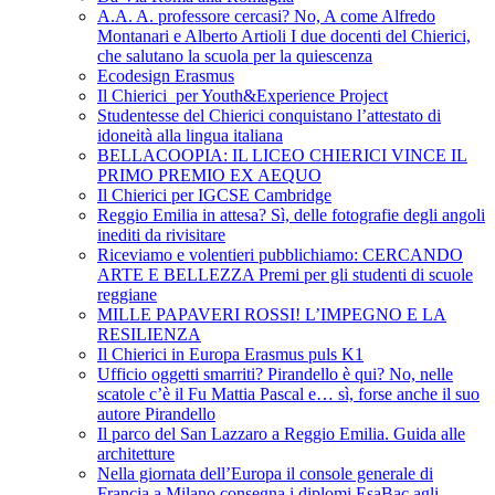
A.A. A. professore cercasi? No, A come Alfredo
Montanari e Alberto Artioli I due docenti del Chierici,
che salutano la scuola per la quiescenza
Ecodesign Erasmus
Il Chierici per Youth&Experience Project
Studentesse del Chierici conquistano l’attestato di
idoneità alla lingua italiana
BELLACOOPIA: IL LICEO CHIERICI VINCE IL
PRIMO PREMIO EX AEQUO
Il Chierici per IGCSE Cambridge
Reggio Emilia in attesa? Sì, delle fotografie degli angoli
inediti da rivisitare
Riceviamo e volentieri pubblichiamo: CERCANDO
ARTE E BELLEZZA Premi per gli studenti di scuole
reggiane
MILLE PAPAVERI ROSSI! L’IMPEGNO E LA
RESILIENZA
Il Chierici in Europa Erasmus puls K1
Ufficio oggetti smarriti? Pirandello è qui? No, nelle
scatole c’è il Fu Mattia Pascal e… sì, forse anche il suo
autore Pirandello
Il parco del San Lazzaro a Reggio Emilia. Guida alle
architetture
Nella giornata dell’Europa il console generale di
Francia a Milano consegna i diplomi EsaBac agli