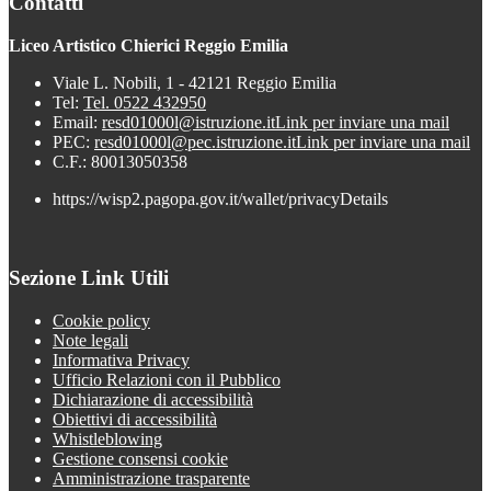
Contatti
Liceo Artistico Chierici Reggio Emilia
Viale L. Nobili, 1 - 42121 Reggio Emilia
Tel:
Tel. 0522 432950
Email:
resd01000l@istruzione.it
Link per inviare una mail
PEC:
resd01000l@pec.istruzione.it
Link per inviare una mail
C.F.: 80013050358
https://wisp2.pagopa.gov.it/wallet/privacyDetails
Sezione Link Utili
Cookie policy
Note legali
Informativa Privacy
Ufficio Relazioni con il Pubblico
Dichiarazione di accessibilità
Obiettivi di accessibilità
Whistleblowing
Gestione consensi cookie
Amministrazione trasparente