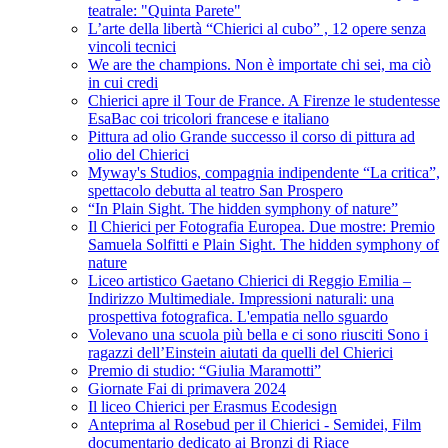
teatrale: "Quinta Parete"
L’arte della libertà “Chierici al cubo” , 12 opere senza
vincoli tecnici
We are the champions. Non è importate chi sei, ma ciò
in cui credi
Chierici apre il Tour de France. A Firenze le studentesse
EsaBac coi tricolori francese e italiano
Pittura ad olio Grande successo il corso di pittura ad
olio del Chierici
Myway's Studios, compagnia indipendente “La critica”,
spettacolo debutta al teatro San Prospero
“In Plain Sight. The hidden symphony of nature”
Il Chierici per Fotografia Europea. Due mostre: Premio
Samuela Solfitti e Plain Sight. The hidden symphony of
nature
Liceo artistico Gaetano Chierici di Reggio Emilia –
Indirizzo Multimediale. Impressioni naturali: una
prospettiva fotografica. L'empatia nello sguardo
Volevano una scuola più bella e ci sono riusciti Sono i
ragazzi dell’Einstein aiutati da quelli del Chierici
Premio di studio: “Giulia Maramotti”
Giornate Fai di primavera 2024
Il liceo Chierici per Erasmus Ecodesign
Anteprima al Rosebud per il Chierici - Semidei, Film
documentario dedicato ai Bronzi di Riace