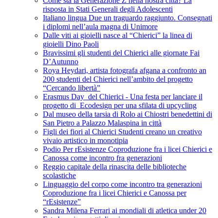
Come sta la Generazione Z nella nostra città? La
risposta in Stati Generali degli Adolescenti
Italiano lingua Due un traguardo raggiunto. Consegnati
i diplomi nell’aula magna di Unimore
Dalle viti ai gioielli nasce al “Chierici” la linea di
gioielli Dino Paoli
Bravissimi gli studenti del Chierici alle giornate Fai
D’Autunno
Roya Heydari, artista fotografa afgana a confronto an
200 studenti del Chierici nell’ambito del progetto
“Cercando libertà”
Erasmus Day del Chierici - Una festa per lanciare il
progetto di Ecodesign per una sfilata di upcycling
Dal museo della tarsia di Rolo ai Chiostri benedettini di
San Pietro a Palazzo Malaspina in città
Figli dei fiori al Chierici Studenti creano un creativo
vivaio artistico in monotipia
Podio Per rEsistenze Coproduzione fra i licei Chierici e
Canossa come incontro fra generazioni
Reggio capitale della rinascita delle biblioteche
scolastiche
Linguaggio del corpo come incontro tra generazioni
Coproduzione fra i licei Chierici e Canossa per
“rEsistenze”
Sandra Milena Ferrari ai mondiali di atletica under 20