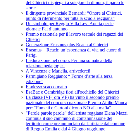
del Chierici dispiegati a spiegare la dimora, il parco le
storie
Il dirigente provinciale Bernardi: “Onore al Chierici,
punto di riferimento per tutta la scuola reggiana”
Un simbolo per Reggio Villa Levi Aperta per le
giornate Fai d’autunno
Premio nazionale per il lavoro teatrale dei ragazzi dei
Chierici
Generazione Erasmus plus Reach al Chierici
Erasmus + Reach: un’esperienza di vita nel cuore di
Parigi
L'educazione nel corpo. Per una somatica della
relazione pedagogica
A Vincenza e Mariella, arrivederci!
Parmigiano Reggiano: “ Forme d’arte alla terza
edizione”
E adesso scacco matto
EsaBac e Cambridge fiori all'occhiello del Chierici
La classe IVF( ora VF) ha vinto il secondo premio
nazionale del concorso nazionale Premio Attilio Manca
per: “Fumetti e Cartoni dicono NO alla mafia”
"Parole parole parole" dell'artista reggiana Elena Mazzi
continua il suo cammino di contaminazione del
territorio come preannunciato dall'artista e dal comune
di Reggio Emilia e dal 4 Giugno raggiunge