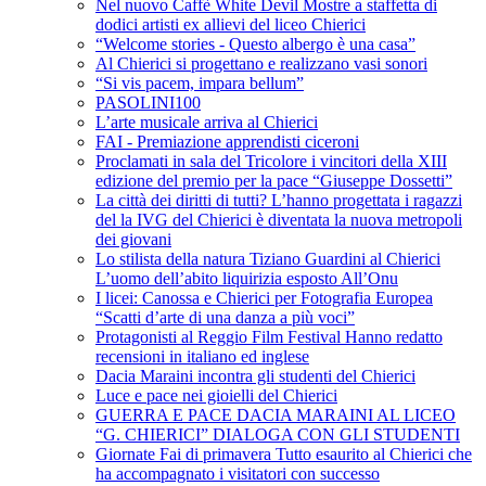
Nel nuovo Caffè White Devil Mostre a staffetta di
dodici artisti ex allievi del liceo Chierici
“Welcome stories - Questo albergo è una casa”
Al Chierici si progettano e realizzano vasi sonori
“Si vis pacem, impara bellum”
PASOLINI100
L’arte musicale arriva al Chierici
FAI - Premiazione apprendisti ciceroni
Proclamati in sala del Tricolore i vincitori della XIII
edizione del premio per la pace “Giuseppe Dossetti”
La città dei diritti di tutti? L’hanno progettata i ragazzi
del la IVG del Chierici è diventata la nuova metropoli
dei giovani
Lo stilista della natura Tiziano Guardini al Chierici
L’uomo dell’abito liquirizia esposto All’Onu
I licei: Canossa e Chierici per Fotografia Europea
“Scatti d’arte di una danza a più voci”
Protagonisti al Reggio Film Festival Hanno redatto
recensioni in italiano ed inglese
Dacia Maraini incontra gli studenti del Chierici
Luce e pace nei gioielli del Chierici
GUERRA E PACE DACIA MARAINI AL LICEO
“G. CHIERICI” DIALOGA CON GLI STUDENTI
Giornate Fai di primavera Tutto esaurito al Chierici che
ha accompagnato i visitatori con successo