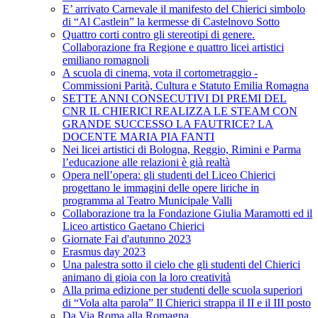
E’ arrivato Carnevale il manifesto del Chierici simbolo
di “Al Castlein” la kermesse di Castelnovo Sotto
Quattro corti contro gli stereotipi di genere.
Collaborazione fra Regione e quattro licei artistici
emiliano romagnoli
A scuola di cinema, vota il cortometraggio -
Commissioni Parità, Cultura e Statuto Emilia Romagna
SETTE ANNI CONSECUTIVI DI PREMI DEL
CNR IL CHIERICI REALIZZA LE STEAM CON
GRANDE SUCCESSO LA FAUTRICE? LA
DOCENTE MARIA PIA FANTI
Nei licei artistici di Bologna, Reggio, Rimini e Parma
l’educazione alle relazioni è già realtà
Opera nell’opera: gli studenti del Liceo Chierici
progettano le immagini delle opere liriche in
programma al Teatro Municipale Valli
Collaborazione tra la Fondazione Giulia Maramotti ed il
Liceo artistico Gaetano Chierici
Giornate Fai d'autunno 2023
Erasmus day 2023
Una palestra sotto il cielo che gli studenti del Chierici
animano di gioia con la loro creatività
Alla prima edizione per studenti delle scuola superiori
di “Vola alta parola” Il Chierici strappa il II e il III posto
Da Via Roma alla Romagna