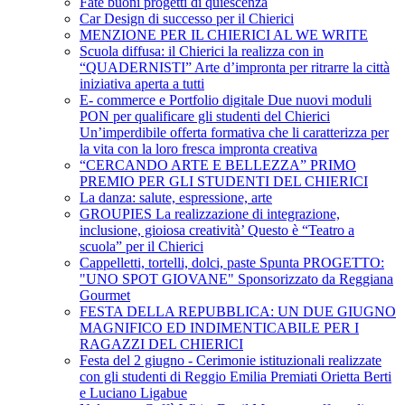
Fate buoni progetti di quiescenza
Car Design di successo per il Chierici
MENZIONE PER IL CHIERICI AL WE WRITE
Scuola diffusa: il Chierici la realizza con in
“QUADERNISTI” Arte d’impronta per ritrarre la città
iniziativa aperta a tutti
E- commerce e Portfolio digitale Due nuovi moduli
PON per qualificare gli studenti del Chierici
Un’imperdibile offerta formativa che li caratterizza per
la vita con la loro fresca impronta creativa
“CERCANDO ARTE E BELLEZZA” PRIMO
PREMIO PER GLI STUDENTI DEL CHIERICI
La danza: salute, espressione, arte
GROUPIES La realizzazione di integrazione,
inclusione, gioiosa creatività’ Questo è “Teatro a
scuola” per il Chierici
Cappelletti, tortelli, dolci, paste Spunta PROGETTO:
"UNO SPOT GIOVANE" Sponsorizzato da Reggiana
Gourmet
FESTA DELLA REPUBBLICA: UN DUE GIUGNO
MAGNIFICO ED INDIMENTICABILE PER I
RAGAZZI DEL CHIERICI
Festa del 2 giugno - Cerimonie istituzionali realizzate
con gli studenti di Reggio Emilia Premiati Orietta Berti
e Luciano Ligabue