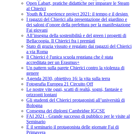
Open Labart, pratiche didattiche per imparare le Steam
al Chierici
Youth & Experience project 2021: il tempo e il design
I ragazzi del Chierici alla presentazione del giardino e
dei saloni d’onore della prefettura per la manifestazione
Fai giovani
All’insegna della sostenibilità e del green i progetti di
Bellacoopia. Il Chierici fra i premiati
Stato di grazia vissuto e regalato dai ragazzi del Chierici
a via Roma
Il Chierici è l'unica scuola reggiana che è stata
accreditata per un Erasmus+
Un pattern sulla parete Chierici contro la violenza di
genere
Agenda 2030, obiettivo 16: la vita sulla terra
Fotografia Europea 21 Circuito Off
Le nostre vite oggi, scatti di realtà, sogni, fantasie e
orizzonti lontani
Gli studenti del Chierici protagonisti all’università di
Bologna
Consegna dei diplomi Cambridge IGCSE
FAI 2021 - Grande successo di pubblico per le visite al
Seminario
È il seminario il protagonista delle giornate Fai di
Primavera