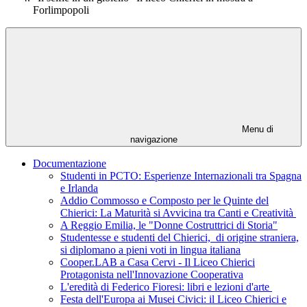
Forlimpopoli
Menu di
navigazione
Documentazione
Studenti in PCTO: Esperienze Internazionali tra Spagna
e Irlanda
Addio Commosso e Composto per le Quinte del
Chierici: La Maturità si Avvicina tra Canti e Creatività
A Reggio Emilia, le "Donne Costruttrici di Storia"
Studentesse e studenti del Chierici, di origine straniera,
si diplomano a pieni voti in lingua italiana
Cooper.LAB a Casa Cervi - Il Liceo Chierici
Protagonista nell'Innovazione Cooperativa
L'eredità di Federico Fioresi: libri e lezioni d'arte
Festa dell'Europa ai Musei Civici: il Liceo Chierici e