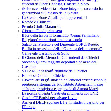
studenti dei licei: Canossa, Chierici e Moro
rEsistenze - video istallazione integrale, raccordo fra
generazioni al Chiostro della Ghiara
La Generazione Z balla per rappresentarsi
Romeo e Giulietta
Premio Giulia Maramotti
Giornate Fai di primavera
Il Re della tavola Il formaggio ‘Grana Parmigiano-
Reggiano’ entra trionfalmente a scuola
Saluto del Prefetto e del Dirigente USP di Reggio
Emilia in occasione della “Giornata della memoria”
Carnevale Castelnovo di Sotto
Il Giorno della Memoria. Gli studenti del Chierici
onorano gli eroi reggiani deportati a palazzo del
Governo
STEAM l’alta realtà culturale del Chierici
Eurodesk Corner al Chierici
Giovani artisti già studenti del chierici arricchiscono la
prestigiosa strenna del Pio Istituto Artigianelli grazie
all’opera prestigiosa e pregevole di Aurora Marzi
La ricerca diventa Creatività al Chierici col CNR
Caschi CREattivi per salvare la vita
Arriva il DELF scolaire B1 e gli studenti partono per
l’Europa