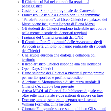
Il Chierici col Fai nel cuore della reggianità
paesaggistica
Castelnovo Sotto, polo regionale del Carnevale
Francesco Costabile a Berlino con ’Una femmina’
“ParoleParoleParole”: al Liceo Chierici e a palazzo dei
Musei viene inaugurata l’opera di Elena Mazzi
Gli studenti del Chierici rendono indelebile nei cuori e
nella mente le storie dei deportati reggiani
I ragazzi del Chierici premiati dal CNR
Il Comitato Pari Opportunità delle Avvocate e degli
Avvocati avrà un logo, lo hanno realizzato gli studenti
del Chierici
Una scuola europea che dialoga e collabora col
territorio
Il liceo artistico Chierici risponde alla call lionistica
Open Days Chierici
È uno studente del Chierici a vincere il primo premio
per merito sportivo e profitto scolastico
A lezione di Monopattino e di sicurezza stradale Il
Chierici c’è: attivo e ben presente
Arriva MLOL al Chierici. La biblioteca digitale con
oltre sette mila riviste e due milioni di risorse on line
Docente, amico, sempre impegnato per la scuola
William Formella, ci ha lasciato
Giornate Fai: grande successo di pubblico Gli studenti