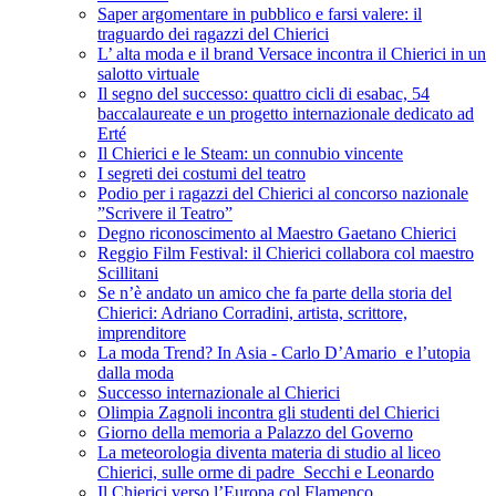
Saper argomentare in pubblico e farsi valere: il
traguardo dei ragazzi del Chierici
L’ alta moda e il brand Versace incontra il Chierici in un
salotto virtuale
Il segno del successo: quattro cicli di esabac, 54
baccalaureate e un progetto internazionale dedicato ad
Erté
Il Chierici e le Steam: un connubio vincente
I segreti dei costumi del teatro
Podio per i ragazzi del Chierici al concorso nazionale
”Scrivere il Teatro”
Degno riconoscimento al Maestro Gaetano Chierici
Reggio Film Festival: il Chierici collabora col maestro
Scillitani
Se n’è andato un amico che fa parte della storia del
Chierici: Adriano Corradini, artista, scrittore,
imprenditore
La moda Trend? In Asia - Carlo D’Amario e l’utopia
dalla moda
Successo internazionale al Chierici
Olimpia Zagnoli incontra gli studenti del Chierici
Giorno della memoria a Palazzo del Governo
La meteorologia diventa materia di studio al liceo
Chierici, sulle orme di padre Secchi e Leonardo
Il Chierici verso l’Europa col Flamenco