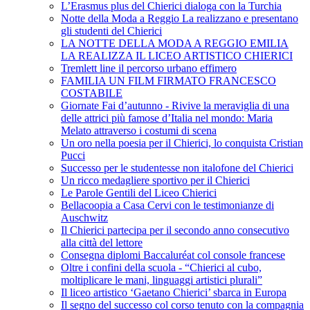
L’Erasmus plus del Chierici dialoga con la Turchia
Notte della Moda a Reggio La realizzano e presentano
gli studenti del Chierici
LA NOTTE DELLA MODA A REGGIO EMILIA
LA REALIZZA IL LICEO ARTISTICO CHIERICI
Tremlett line il percorso urbano effimero
FAMILIA UN FILM FIRMATO FRANCESCO
COSTABILE
Giornate Fai d’autunno - Rivive la meraviglia di una
delle attrici più famose d’Italia nel mondo: Maria
Melato attraverso i costumi di scena
Un oro nella poesia per il Chierici, lo conquista Cristian
Pucci
Successo per le studentesse non italofone del Chierici
Un ricco medagliere sportivo per il Chierici
Le Parole Gentili del Liceo Chierici
Bellacoopia a Casa Cervi con le testimonianze di
Auschwitz
Il Chierici partecipa per il secondo anno consecutivo
alla città del lettore
Consegna diplomi Baccaluréat col console francese
Oltre i confini della scuola - “Chierici al cubo,
moltiplicare le mani, linguaggi artistici plurali”
Il liceo artistico ‘Gaetano Chierici’ sbarca in Europa
Il segno del successo col corso tenuto con la compagnia