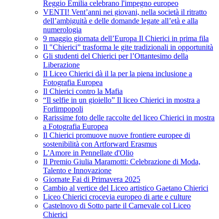
Reggio Emilia celebrano l'impegno europeo
VENTI! Vent’anni nei giovani, nella società il ritratto
dell’ambiguità e delle domande legate all’età e alla
numerologia
9 maggio giornata dell’Europa Il Chierici in prima fila
Il "Chierici” trasforma le gite tradizionali in opportunità
Gli studenti del Chierici per l’Ottantesimo della
Liberazione
Il Liceo Chierici dà il la per la piena inclusione a
Fotografia Europea
Il Chierici contro la Mafia
“Il selfie in un gioiello” Il liceo Chierici in mostra a
Forlimpopoli
Rarissime foto delle raccolte del liceo Chierici in mostra
a Fotografia Europea
Il Chierici promuove nuove frontiere europee di
sostenibilità con Artforward Erasmus
L'Amore in Pennellate d'Olio
Il Premio Giulia Maramotti: Celebrazione di Moda,
Talento e Innovazione
Giornate Fai di Primavera 2025
Cambio al vertice del Liceo artistico Gaetano Chierici
Liceo Chierici crocevia europeo di arte e culture
Castelnovo di Sotto parte il Carnevale col Liceo
Chierici