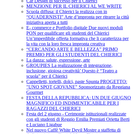
Car Design di successo per il Chierici
MENZIONE PER IL CHIERICI AL WE WRITE
Scuola diffusa: il Chierici la realizza con in
“QUADERNISTI” Arte d’impronta per ritrarre la città
iniziativa aperta a tutti
E- commerce e Portfolio digitale Due nuovi moduli
PON per qualificare gli studenti del Chierici
Un’imperdibile offerta formativa che li caratterizza per
la vita con la loro fresca impronta creativa
“CERCANDO ARTE E BELLEZZA” PRIMO
PREMIO PER GLI STUDENTI DEL CHIERICI
La danza: salute, espressione, arte
GROUPIES La realizzazione di integrazione,
inclusione, gioiosa creatività’ Questo è “Teatro a
scuola” per il Chierici
Cappelletti, tortelli, dolci, paste Spunta PROGETTO:
"UNO SPOT GIOVANE" Sponsorizzato da Reggiana
Gourmet
FESTA DELLA REPUBBLICA: UN DUE GIUGNO
MAGNIFICO ED INDIMENTICABILE PER I
RAGAZZI DEL CHIERICI
Festa del 2 giugno - Cerimonie istituzionali realizzate
con gli studenti di Reggio Emilia Premiati Orietta Berti
e Luciano Ligabue
Nel nuovo Caffè White Devil Mostre a staffetta di