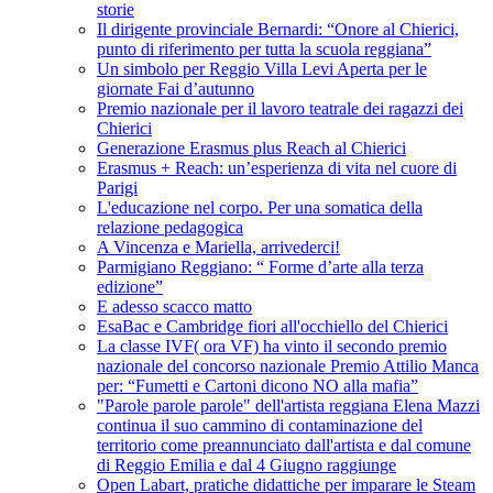
storie
Il dirigente provinciale Bernardi: “Onore al Chierici,
punto di riferimento per tutta la scuola reggiana”
Un simbolo per Reggio Villa Levi Aperta per le
giornate Fai d’autunno
Premio nazionale per il lavoro teatrale dei ragazzi dei
Chierici
Generazione Erasmus plus Reach al Chierici
Erasmus + Reach: un’esperienza di vita nel cuore di
Parigi
L'educazione nel corpo. Per una somatica della
relazione pedagogica
A Vincenza e Mariella, arrivederci!
Parmigiano Reggiano: “ Forme d’arte alla terza
edizione”
E adesso scacco matto
EsaBac e Cambridge fiori all'occhiello del Chierici
La classe IVF( ora VF) ha vinto il secondo premio
nazionale del concorso nazionale Premio Attilio Manca
per: “Fumetti e Cartoni dicono NO alla mafia”
"Parole parole parole" dell'artista reggiana Elena Mazzi
continua il suo cammino di contaminazione del
territorio come preannunciato dall'artista e dal comune
di Reggio Emilia e dal 4 Giugno raggiunge
Open Labart, pratiche didattiche per imparare le Steam