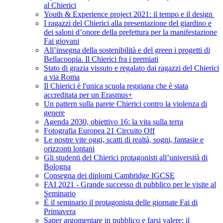
al Chierici
Youth & Experience project 2021: il tempo e il design
I ragazzi del Chierici alla presentazione del giardino e
dei saloni d’onore della prefettura per la manifestazione
Fai giovani
All’insegna della sostenibilità e del green i progetti di
Bellacoopia. Il Chierici fra i premiati
Stato di grazia vissuto e regalato dai ragazzi del Chierici
a via Roma
Il Chierici è l'unica scuola reggiana che è stata
accreditata per un Erasmus+
Un pattern sulla parete Chierici contro la violenza di
genere
Agenda 2030, obiettivo 16: la vita sulla terra
Fotografia Europea 21 Circuito Off
Le nostre vite oggi, scatti di realtà, sogni, fantasie e
orizzonti lontani
Gli studenti del Chierici protagonisti all’università di
Bologna
Consegna dei diplomi Cambridge IGCSE
FAI 2021 - Grande successo di pubblico per le visite al
Seminario
È il seminario il protagonista delle giornate Fai di
Primavera
Saper argomentare in pubblico e farsi valere: il