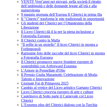
VENTI! Vent’anni nei giovani, nella società il ritratto
dell’ambiguità e delle domande legate all’età e alla
numerologia
9 maggio giornata dell’Europa Il Chierici in prima fila
Il "Chierici” trasforma le gite tradizionali in opportunità
Gli studenti del Chierici per l’Ottantesimo della
Liberazione
Il Liceo Chierici dà il la per la piena inclusione a
Fotografia Europea
Il Chierici contro la Mafia
“Il selfie in un gioiello” Il liceo Chierici in mostra a
Forlimpopoli
Rarissime foto delle raccolte del liceo Chierici in mostra
a Fotografia Europea
Il Chierici promuove nuove frontiere europee di
sostenibilità con Artforward Erasmus
L'Amore in Pennellate d'Olio
Il Premio Giulia Maramotti: Celebrazione di Moda,
Talento e Innovazione
Giornate Fai di Primavera 2025
Cambio al vertice del Liceo artistico Gaetano Chierici
Liceo Chierici crocevia europeo di arte e culture
Castelnovo di Sotto parte il Carnevale col Liceo
Chierici
L’Erasmus plus del Chierici dialoga con la Turchia