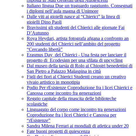
risposta in Stati Generali degli Adolescenti
Italiano lingua Due un traguardo raggiunto. Consegnati
i diplomi nell’aula magna di Unimore
Dalle viti ai gioielli nasce al “Chierici” la linea di
gioielli Dino Paoli
Bravissimi gli studenti del Chierici alle giornate Fai
D’Autunno
Roya Heydari, artista fotografa afgana a confronto an
200 studenti del Chierici nell’ambito del progetto
“Cercando libertà”
Erasmus Day del Chierici - Una festa per lanciare il
progetto di Ecodesign per una sfilata di upcycling
Dal museo della tarsia di Rolo ai Chiostri benedettini di
San Pietro a Palazzo Malaspina in città
Figli dei fiori al Chierici Studenti creano un creativo
vivaio artistico in monotipia
Podio Per rEsistenze Coproduzione fra i licei Chierici e
Canossa come incontro fra generazioni
Reggio capitale della rinascita delle biblioteche
scolastiche
Linguaggio del corpo come incontro tra generazioni
Coproduzione fra i licei Chierici e Canossa per
“rEsistenze”
Sandra Milena Ferrari ai mondiali di atletica under 20
Fate buoni progetti di quiescenza