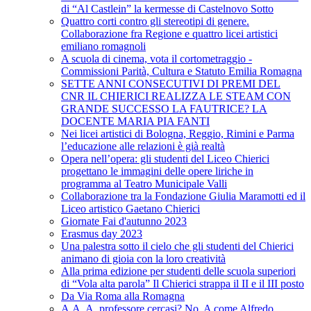
di “Al Castlein” la kermesse di Castelnovo Sotto
Quattro corti contro gli stereotipi di genere.
Collaborazione fra Regione e quattro licei artistici
emiliano romagnoli
A scuola di cinema, vota il cortometraggio -
Commissioni Parità, Cultura e Statuto Emilia Romagna
SETTE ANNI CONSECUTIVI DI PREMI DEL
CNR IL CHIERICI REALIZZA LE STEAM CON
GRANDE SUCCESSO LA FAUTRICE? LA
DOCENTE MARIA PIA FANTI
Nei licei artistici di Bologna, Reggio, Rimini e Parma
l’educazione alle relazioni è già realtà
Opera nell’opera: gli studenti del Liceo Chierici
progettano le immagini delle opere liriche in
programma al Teatro Municipale Valli
Collaborazione tra la Fondazione Giulia Maramotti ed il
Liceo artistico Gaetano Chierici
Giornate Fai d'autunno 2023
Erasmus day 2023
Una palestra sotto il cielo che gli studenti del Chierici
animano di gioia con la loro creatività
Alla prima edizione per studenti delle scuola superiori
di “Vola alta parola” Il Chierici strappa il II e il III posto
Da Via Roma alla Romagna
A.A. A. professore cercasi? No, A come Alfredo