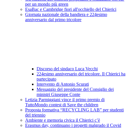
per un mondo più green
EsaBac e Cambridge fiori all'occhiello del Chierici
Giornata nazionale della bandiera e 224esimo
anniversario dal primo tricolore
Discorso del sindaco Luca Vecchi
224esimo anniversario del tricolore. Il Chierici ha
partecipato
Intervento di Antonio Scurati
Messaggio del presidente del Consiglio dei
ministri Giuseppe Conte
Letizia Parmiggiani vince il primo premio di
TuttoMondo contest di Save the children
Proposta formativa “RECYCLING LAB” per studenti
del triennio
Ambiente e memoria civica il Chierici c’è
Erasmus day, continuano i progetti malgrado il Covid