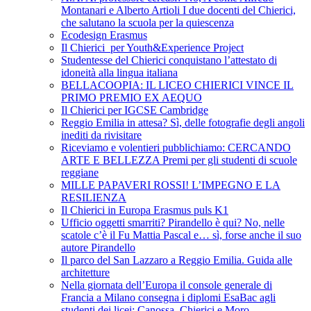
Montanari e Alberto Artioli I due docenti del Chierici,
che salutano la scuola per la quiescenza
Ecodesign Erasmus
Il Chierici per Youth&Experience Project
Studentesse del Chierici conquistano l’attestato di
idoneità alla lingua italiana
BELLACOOPIA: IL LICEO CHIERICI VINCE IL
PRIMO PREMIO EX AEQUO
Il Chierici per IGCSE Cambridge
Reggio Emilia in attesa? Sì, delle fotografie degli angoli
inediti da rivisitare
Riceviamo e volentieri pubblichiamo: CERCANDO
ARTE E BELLEZZA Premi per gli studenti di scuole
reggiane
MILLE PAPAVERI ROSSI! L’IMPEGNO E LA
RESILIENZA
Il Chierici in Europa Erasmus puls K1
Ufficio oggetti smarriti? Pirandello è qui? No, nelle
scatole c’è il Fu Mattia Pascal e… sì, forse anche il suo
autore Pirandello
Il parco del San Lazzaro a Reggio Emilia. Guida alle
architetture
Nella giornata dell’Europa il console generale di
Francia a Milano consegna i diplomi EsaBac agli
studenti dei licei: Canossa, Chierici e Moro