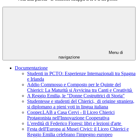
Menu di
navigazione
Documentazione
Studenti in PCTO: Esperienze Internazionali tra Spagna
e Irlanda
Addio Commosso e Composto per le Quinte del
Chierici: La Maturità si Avvicina tra Canti e Creatività
A Reggio Emilia, le "Donne Costruttrici di Storia"
Studentesse e studenti del Chierici, di origine straniera,
si diplomano a pieni voti in lingua italiana
Cooper.LAB a Casa Cervi - Il Liceo Chierici
Protagonista nell'Innovazione Cooperativa
L'eredità di Federico Fioresi: libri e lezioni d'arte
Festa dell'Europa ai Musei Civici: il Liceo Chierici e
Reggio Emilia celebrano l'impegno europeo