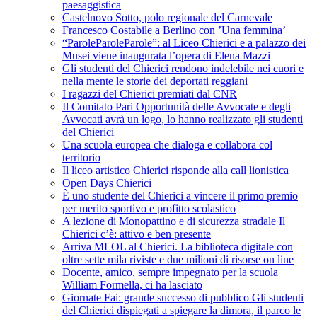
paesaggistica
Castelnovo Sotto, polo regionale del Carnevale
Francesco Costabile a Berlino con ’Una femmina’
“ParoleParoleParole”: al Liceo Chierici e a palazzo dei
Musei viene inaugurata l’opera di Elena Mazzi
Gli studenti del Chierici rendono indelebile nei cuori e
nella mente le storie dei deportati reggiani
I ragazzi del Chierici premiati dal CNR
Il Comitato Pari Opportunità delle Avvocate e degli
Avvocati avrà un logo, lo hanno realizzato gli studenti
del Chierici
Una scuola europea che dialoga e collabora col
territorio
Il liceo artistico Chierici risponde alla call lionistica
Open Days Chierici
È uno studente del Chierici a vincere il primo premio
per merito sportivo e profitto scolastico
A lezione di Monopattino e di sicurezza stradale Il
Chierici c’è: attivo e ben presente
Arriva MLOL al Chierici. La biblioteca digitale con
oltre sette mila riviste e due milioni di risorse on line
Docente, amico, sempre impegnato per la scuola
William Formella, ci ha lasciato
Giornate Fai: grande successo di pubblico Gli studenti
del Chierici dispiegati a spiegare la dimora, il parco le