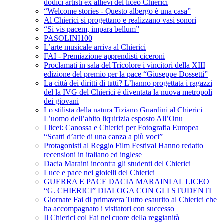
dodici artisti ex allievi del liceo Chierici
“Welcome stories - Questo albergo è una casa”
Al Chierici si progettano e realizzano vasi sonori
“Si vis pacem, impara bellum”
PASOLINI100
L’arte musicale arriva al Chierici
FAI - Premiazione apprendisti ciceroni
Proclamati in sala del Tricolore i vincitori della XIII
edizione del premio per la pace “Giuseppe Dossetti”
La città dei diritti di tutti? L’hanno progettata i ragazzi
del la IVG del Chierici è diventata la nuova metropoli
dei giovani
Lo stilista della natura Tiziano Guardini al Chierici
L’uomo dell’abito liquirizia esposto All’Onu
I licei: Canossa e Chierici per Fotografia Europea
“Scatti d’arte di una danza a più voci”
Protagonisti al Reggio Film Festival Hanno redatto
recensioni in italiano ed inglese
Dacia Maraini incontra gli studenti del Chierici
Luce e pace nei gioielli del Chierici
GUERRA E PACE DACIA MARAINI AL LICEO
“G. CHIERICI” DIALOGA CON GLI STUDENTI
Giornate Fai di primavera Tutto esaurito al Chierici che
ha accompagnato i visitatori con successo
Il Chierici col Fai nel cuore della reggianità