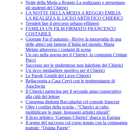
Notte della Moda a Reggio La realizzano e presentano
gli studenti del Chierici
LA NOTTE DELLA MODA A REGGIO EMILIA
LA REALIZZA IL LICEO ARTISTICO CHIERICI
Tremlett line il percorso urbano effimero
FAMILIA UN FILM FIRMATO FRANCESCO
COSTABILE
Giornate Fai d’autunno - Rivive la meraviglia di una
delle attrici più famose d’Italia nel mondo: Maria
Melato attraverso i costumi di scena
Un oro nella poesia per il Chierici, lo conquista Cristian
Pucci
Successo per le studentesse non italofone del Chierici
Un ricco medagliere sportivo per il Chierici
Le Parole Gentili del Liceo Chierici
Bellacoopia a Casa Cervi con le testimonianze di
Auschwitz
Il Chierici partecipa per il secondo anno consecutivo
alla città del lettore
Consegna diplomi Baccaluréat col console francese
Oltre i confini della scuola - “Chierici al cubo,
moltiplicare le mani, linguaggi artistici plurali”
Il liceo artistico ‘Gaetano Chierici’ sbarca in Europa
Il segno del successo col corso tenuto con la compagnia
teatrale: "Quinta Parete"