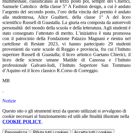
multimediale, classificatasi al terzo posto poi, sempre del Chierici,
Samuele Cattolico della classe 5° A Fashion design, a cui è andato
l’argento del secondo posto, l’oro della vincita del premio è andato
alla studentessa, Alice Gualtieri, della classe 1° A del liceo
scientifico Russell di Guastalla. La giuria era composta da autorevoli
personalità del mondo della scuola e della letteratura. Agli studenti è
stato consegnato l’attestato di merito. L’iniziativa è stata promossa
con il patrocinio della Fondazione Palazzo Magnani e rientra nel
cartellone di Restate 2023, vi hanno partecipato 29 studenti
provenienti da varie scuole di Reggio e provincia, fra cui l’Istituto
superiore Russell di Guastalla; il liceo artistico Gaetano Chierici, il
liceo delle scienze umane Matilde di Canossa e l’Istituto
professionale Galvani-Iodi, l’Istituto Superiore San Tommaso
d’Aquino ed il liceo classico R.Corso di Correggio.
MB
.
Notizie
Questo sito o gli strumenti terzi da questo utilizzati si avvalgono di
cookie necessari al funzionamento ed utili alle finalità illustrate nella
COOKIE POLICY
.
Personalizza
Rifiuta tutti
i cookies
Accetta tutti
i cookies