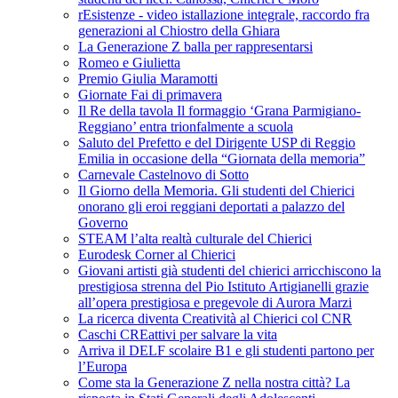
rEsistenze - video istallazione integrale, raccordo fra
generazioni al Chiostro della Ghiara
La Generazione Z balla per rappresentarsi
Romeo e Giulietta
Premio Giulia Maramotti
Giornate Fai di primavera
Il Re della tavola Il formaggio ‘Grana Parmigiano-
Reggiano’ entra trionfalmente a scuola
Saluto del Prefetto e del Dirigente USP di Reggio
Emilia in occasione della “Giornata della memoria”
Carnevale Castelnovo di Sotto
Il Giorno della Memoria. Gli studenti del Chierici
onorano gli eroi reggiani deportati a palazzo del
Governo
STEAM l’alta realtà culturale del Chierici
Eurodesk Corner al Chierici
Giovani artisti già studenti del chierici arricchiscono la
prestigiosa strenna del Pio Istituto Artigianelli grazie
all’opera prestigiosa e pregevole di Aurora Marzi
La ricerca diventa Creatività al Chierici col CNR
Caschi CREattivi per salvare la vita
Arriva il DELF scolaire B1 e gli studenti partono per
l’Europa
Come sta la Generazione Z nella nostra città? La