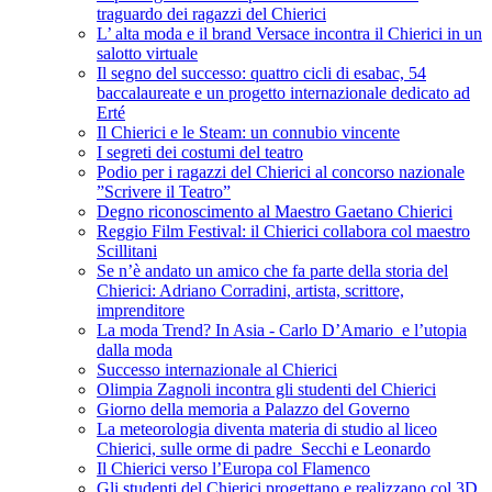
traguardo dei ragazzi del Chierici
L’ alta moda e il brand Versace incontra il Chierici in un
salotto virtuale
Il segno del successo: quattro cicli di esabac, 54
baccalaureate e un progetto internazionale dedicato ad
Erté
Il Chierici e le Steam: un connubio vincente
I segreti dei costumi del teatro
Podio per i ragazzi del Chierici al concorso nazionale
”Scrivere il Teatro”
Degno riconoscimento al Maestro Gaetano Chierici
Reggio Film Festival: il Chierici collabora col maestro
Scillitani
Se n’è andato un amico che fa parte della storia del
Chierici: Adriano Corradini, artista, scrittore,
imprenditore
La moda Trend? In Asia - Carlo D’Amario e l’utopia
dalla moda
Successo internazionale al Chierici
Olimpia Zagnoli incontra gli studenti del Chierici
Giorno della memoria a Palazzo del Governo
La meteorologia diventa materia di studio al liceo
Chierici, sulle orme di padre Secchi e Leonardo
Il Chierici verso l’Europa col Flamenco
Gli studenti del Chierici progettano e realizzano col 3D