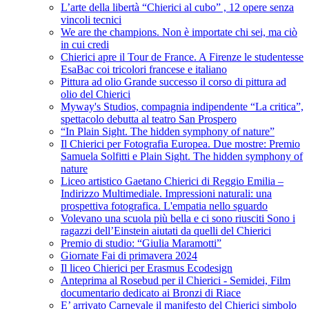
L’arte della libertà “Chierici al cubo” , 12 opere senza
vincoli tecnici
We are the champions. Non è importate chi sei, ma ciò
in cui credi
Chierici apre il Tour de France. A Firenze le studentesse
EsaBac coi tricolori francese e italiano
Pittura ad olio Grande successo il corso di pittura ad
olio del Chierici
Myway's Studios, compagnia indipendente “La critica”,
spettacolo debutta al teatro San Prospero
“In Plain Sight. The hidden symphony of nature”
Il Chierici per Fotografia Europea. Due mostre: Premio
Samuela Solfitti e Plain Sight. The hidden symphony of
nature
Liceo artistico Gaetano Chierici di Reggio Emilia –
Indirizzo Multimediale. Impressioni naturali: una
prospettiva fotografica. L'empatia nello sguardo
Volevano una scuola più bella e ci sono riusciti Sono i
ragazzi dell’Einstein aiutati da quelli del Chierici
Premio di studio: “Giulia Maramotti”
Giornate Fai di primavera 2024
Il liceo Chierici per Erasmus Ecodesign
Anteprima al Rosebud per il Chierici - Semidei, Film
documentario dedicato ai Bronzi di Riace
E’ arrivato Carnevale il manifesto del Chierici simbolo