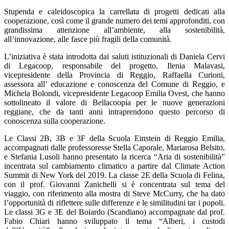
Stupenda e caleidoscopica la carrellata di progetti dedicati alla
cooperazione, così come il grande numero dei temi approfonditi, con
grandissima attenzione all’ambiente, alla sostenibilità,
all’innovazione, alle fasce più fragili della comunità.
L’iniziativa è stata introdotta dai saluti istituzionali di Daniela Cervi
di Legacoop, responsabile del progetto, Ilenia Malavasi,
vicepresidente della Provincia di Reggio, Raffaella Curioni,
assessora all’ educazione e conoscenza del Comune di Reggio, e
Michela Bolondi, vicepresidente Legacoop Emilia Ovest, che hanno
sottolineato il valore di Bellacoopia per le nuove generazioni
reggiane, che da tanti anni intraprendono questo percorso di
conoscenza sulla cooperazione.
Le Classi 2B, 3B e 3F della Scuola Einstein di Reggio Emilia,
accompagnati dalle professoresse Stella Caporale, Mariarosa Belsito,
e Stefania Lusoli hanno presentato la ricerca “Aria di sostenibilità”
incentrata sul cambiamento climatico a partire dal Climate Action
Summit di New York del 2019. La classe 2E della Scuola di Felina,
con il prof. Giovanni Zanichelli si è concentrata sul tema del
viaggio, con riferimento alla mostra di Steve McCurry, che ha dato
l’opportunità di riflettere sulle differenze e le similitudini tar i popoli.
Le classi 3G e 3E del Boiardo (Scandiano) accompagnate dal prof.
Fabio Chiari hanno sviluppato il tema “Alberi, i custodi