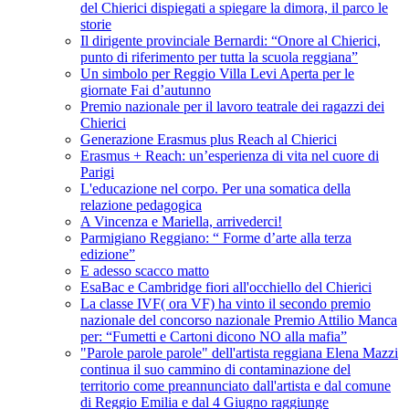
del Chierici dispiegati a spiegare la dimora, il parco le
storie
Il dirigente provinciale Bernardi: “Onore al Chierici,
punto di riferimento per tutta la scuola reggiana”
Un simbolo per Reggio Villa Levi Aperta per le
giornate Fai d’autunno
Premio nazionale per il lavoro teatrale dei ragazzi dei
Chierici
Generazione Erasmus plus Reach al Chierici
Erasmus + Reach: un’esperienza di vita nel cuore di
Parigi
L'educazione nel corpo. Per una somatica della
relazione pedagogica
A Vincenza e Mariella, arrivederci!
Parmigiano Reggiano: “ Forme d’arte alla terza
edizione”
E adesso scacco matto
EsaBac e Cambridge fiori all'occhiello del Chierici
La classe IVF( ora VF) ha vinto il secondo premio
nazionale del concorso nazionale Premio Attilio Manca
per: “Fumetti e Cartoni dicono NO alla mafia”
"Parole parole parole" dell'artista reggiana Elena Mazzi
continua il suo cammino di contaminazione del
territorio come preannunciato dall'artista e dal comune
di Reggio Emilia e dal 4 Giugno raggiunge