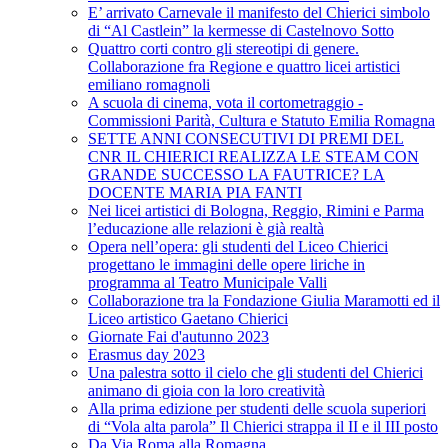
E’ arrivato Carnevale il manifesto del Chierici simbolo
di “Al Castlein” la kermesse di Castelnovo Sotto
Quattro corti contro gli stereotipi di genere.
Collaborazione fra Regione e quattro licei artistici
emiliano romagnoli
A scuola di cinema, vota il cortometraggio -
Commissioni Parità, Cultura e Statuto Emilia Romagna
SETTE ANNI CONSECUTIVI DI PREMI DEL
CNR IL CHIERICI REALIZZA LE STEAM CON
GRANDE SUCCESSO LA FAUTRICE? LA
DOCENTE MARIA PIA FANTI
Nei licei artistici di Bologna, Reggio, Rimini e Parma
l’educazione alle relazioni è già realtà
Opera nell’opera: gli studenti del Liceo Chierici
progettano le immagini delle opere liriche in
programma al Teatro Municipale Valli
Collaborazione tra la Fondazione Giulia Maramotti ed il
Liceo artistico Gaetano Chierici
Giornate Fai d'autunno 2023
Erasmus day 2023
Una palestra sotto il cielo che gli studenti del Chierici
animano di gioia con la loro creatività
Alla prima edizione per studenti delle scuola superiori
di “Vola alta parola” Il Chierici strappa il II e il III posto
Da Via Roma alla Romagna