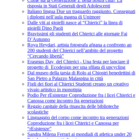
Come sta la Generazione Z nella nostra città? La
risposta in Stati Generali degli Adolescenti
Italiano lingua Due un traguardo raggiunto. Consegnati
i diplomi nell’aula magna di Unimore
Dalle viti ai gioielli nasce al “Chierici” la linea di
gioielli Dino Paoli
Bravissimi gli studenti del Chierici alle giornate Fai
D’Autunno
Roya Heydari, artista fotografa afgana a confronto an
200 studenti del Chierici nell’ambito del progetto
“Cercando libertà”
Erasmus Day del Chierici - Una festa per lanciare il
progetto di Ecodesign per una sfilata di upcycling
Dal museo della tarsia di Rolo ai Chiostri benedettini di
San Pietro a Palazzo Malaspina in città
Figli dei fiori al Chierici Studenti creano un creativo
vivaio artistico in monotipia
Podio Per rEsistenze Coproduzione fra i licei Chierici e
Canossa come incontro fra generazioni
Reggio capitale della rinascita delle biblioteche
scolastiche
Linguaggio del corpo come incontro tra generazioni
Coproduzione fra i licei Chierici e Canossa per
“rEsistenze”
Sandra Milena Ferrari ai mondiali di atletica under 20