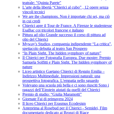
teatrale: "Quinta Parete"
L’arte della libertà “Chierici al cubo” , 12 opere senza
vincoli tecnici
We are the champions. Non è importate chi sei, ma ciò
in cui credi
Chierici apre il Tour de France. A Firenze le studentesse
EsaBac coi tricolori francese e italiano
Pittura ad olio Grande successo il corso di pittura ad
olio del Chierici
Myway's Studios, compagnia indipendente “La critica”,
spettacolo debutta al teatro San Prospero
“In Plain Sight. The hidden symphony of nature”
Il Chierici per Fotografia Europea. Due mostre: Premio
Samuela Solfitti e Plain Sight. The hidden symphony of
nature
Liceo artistico Gaetano Chierici di Reggio Emilia –
Indirizzo Multimediale. Impressioni naturali: una
prospettiva fotografica. L'empatia nello sguardo
Volevano una scuola più bella e ci sono riusciti Sono i
ragazzi dell’Einstein aiutati da quelli del Chierici
Premio di studio: “Giulia Maramotti”
Giornate Fai di primavera 2024
Il liceo Chierici per Erasmus Ecodesign
Anteprima al Rosebud per il Chierici - Semidei, Film
documentario dedicato ai Bronzi di Riace