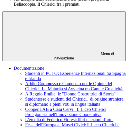
Bellacoopia. Il Chierici fra i premiati
Menu di
navigazione
Documentazione
Studenti in PCTO: Esperienze Internazionali tra Spagna
e Irlanda
Addio Commosso e Composto per le Quinte del
Chierici: La Maturità si Avvicina tra Canti e Creatività
A Reggio Emilia, le "Donne Costruttrici di Storia"
Studentesse e studenti del Chierici, di origine straniera,
si diplomano a pieni voti in lingua italiana
Cooper.LAB a Casa Cervi - Il Liceo Chierici
Protagonista nell'Innovazione Cooperativa
L'eredità di Federico Fioresi: libri e lezioni d'arte
Festa dell'Europa ai Musei Civici: il Liceo Chierici e