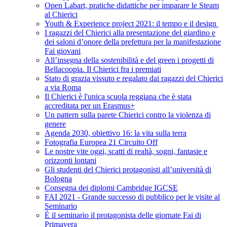
Open Labart, pratiche didattiche per imparare le Steam
al Chierici
Youth & Experience project 2021: il tempo e il design
I ragazzi del Chierici alla presentazione del giardino e
dei saloni d’onore della prefettura per la manifestazione
Fai giovani
All’insegna della sostenibilità e del green i progetti di
Bellacoopia. Il Chierici fra i premiati
Stato di grazia vissuto e regalato dai ragazzi del Chierici
a via Roma
Il Chierici è l'unica scuola reggiana che è stata
accreditata per un Erasmus+
Un pattern sulla parete Chierici contro la violenza di
genere
Agenda 2030, obiettivo 16: la vita sulla terra
Fotografia Europea 21 Circuito Off
Le nostre vite oggi, scatti di realtà, sogni, fantasie e
orizzonti lontani
Gli studenti del Chierici protagonisti all’università di
Bologna
Consegna dei diplomi Cambridge IGCSE
FAI 2021 - Grande successo di pubblico per le visite al
Seminario
È il seminario il protagonista delle giornate Fai di
Primavera