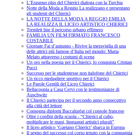
L’Erasmus plus del Chierici dialoga con la Turchia
Notte della Moda a Reggio La realizzano e presentano
gli studenti del Chierici
LA NOTTE DELLA MODA A REGGIO EMILIA
LA REALIZZA IL LICEO ARTISTICO CHIERICI
Tremlett line il percorso urbano effimero
FAMILIA UN FILM FIRMATO FRANCESCO
COSTABILE
Giornate Fai d’autunno - Rivive la meraviglia di una
delle attrici più famose d’Italia nel mondo: Maria
Melato attraverso i costumi di scena
Un oro nella poesia per il Chierici, lo conquista Cristian
Pucci
Successo per le studentesse non italofone del Chierici
Un ricco medagliere sportivo per il Chierici
Le Parole Gentili del Liceo Chierici
Bellacoopia a Casa Cervi con le testimonianze di
Auschwitz
Il Chierici partecipa per il secondo anno consecutivo
alla città del lettore
Consegna diplomi Baccaluréat col console francese
Oltre i confini della scuola - “Chierici al cubo,
moltiplicare le mani, linguaggi artistici plurali”
Il liceo artistico ‘Gaetano Chierici’ sbarca in Europa
Il segno del successo col corso tenuto con la compagnia