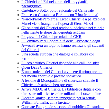
Il Chierici col Fai nel cuore della reggianità
paesaggistica
Castelnovo Sotto, polo regionale del Carnevale
Francesco Costabile a Berlino con ’Una femmina’
“ParoleParoleParole”: al Liceo Chierici e a palazzo dei
Musei viene inaugurata l’opera di Elena Mazzi
Gli studenti del Chierici rendono indelebile nei cuori e
nella mente le storie dei deportati reggiani
I ragazzi del Chierici premiati dal CNR
Il Comitato Pari Opportunità delle Avvocate e degli
Avvocati avrà un logo, lo hanno realizzato gli studenti
del Chierici
Una scuola europea che dialoga e collabora col
territorio
Il liceo artistico Chierici risponde alla call lionistica
Open Days Chierici
È uno studente del Chierici a vincere il primo premio
per merito sportivo e profitto scolastico
A lezione di Monopattino e di sicurezza stradale Il
Chierici c’è: attivo e ben presente
Arriva MLOL al Chierici. La biblioteca digitale con
oltre sette mila riviste e due milioni di risorse on line
Docente, amico, sempre impegnato per la scuola
William Formella, ci ha lasciato
Giornate Fai: grande successo di pubblico Gli studenti