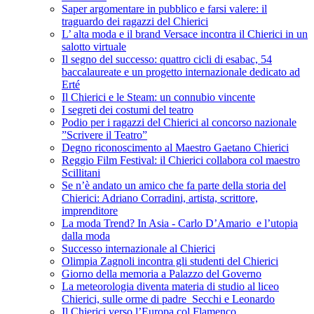
Saper argomentare in pubblico e farsi valere: il
traguardo dei ragazzi del Chierici
L’ alta moda e il brand Versace incontra il Chierici in un
salotto virtuale
Il segno del successo: quattro cicli di esabac, 54
baccalaureate e un progetto internazionale dedicato ad
Erté
Il Chierici e le Steam: un connubio vincente
I segreti dei costumi del teatro
Podio per i ragazzi del Chierici al concorso nazionale
”Scrivere il Teatro”
Degno riconoscimento al Maestro Gaetano Chierici
Reggio Film Festival: il Chierici collabora col maestro
Scillitani
Se n’è andato un amico che fa parte della storia del
Chierici: Adriano Corradini, artista, scrittore,
imprenditore
La moda Trend? In Asia - Carlo D’Amario e l’utopia
dalla moda
Successo internazionale al Chierici
Olimpia Zagnoli incontra gli studenti del Chierici
Giorno della memoria a Palazzo del Governo
La meteorologia diventa materia di studio al liceo
Chierici, sulle orme di padre Secchi e Leonardo
Il Chierici verso l’Europa col Flamenco