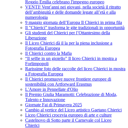
Reggio Emilia celebrano l'impegno europeo
VENTI! Vent’anni nei giovani, nella società il ritratto
dell’ambiguità e delle domande legate all’età e alla
numerologia
9 maggio giornata dell’Europa Il Chierici in prima fila
Il "Chierici” trasforma le gite tradizionali in opportunità
Gli studenti del Chierici per l’Ottantesimo della
Liberazione
Il Liceo Chierici dà il la per la piena inclusione a
Fotografia Europea
Il Chierici contro la Mafia
“Il selfie in un gioiello” Il liceo Chierici in mostra a
Forlimpopoli
Rarissime foto delle raccolte del liceo Chierici in mostra
a Fotografia Europea
Il Chierici promuove nuove frontiere europee di
sostenibilità con Artforward Erasmus
L'Amore in Pennellate d'Olio
Il Premio Giulia Maramotti: Celebrazione di Moda,
Talento e Innovazione
Giornate Fai di Primavera 2025
Cambio al vertice del Liceo artistico Gaetano Chierici
Liceo Chierici crocevia europeo di arte e culture
Castelnovo di Sotto parte il Carnevale col Liceo
Chierici