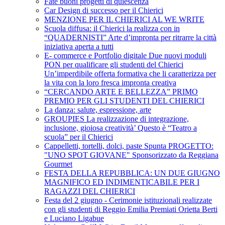
Fate buoni progetti di quiescenza
Car Design di successo per il Chierici
MENZIONE PER IL CHIERICI AL WE WRITE
Scuola diffusa: il Chierici la realizza con in
“QUADERNISTI” Arte d’impronta per ritrarre la città
iniziativa aperta a tutti
E- commerce e Portfolio digitale Due nuovi moduli
PON per qualificare gli studenti del Chierici
Un’imperdibile offerta formativa che li caratterizza per
la vita con la loro fresca impronta creativa
“CERCANDO ARTE E BELLEZZA” PRIMO
PREMIO PER GLI STUDENTI DEL CHIERICI
La danza: salute, espressione, arte
GROUPIES La realizzazione di integrazione,
inclusione, gioiosa creatività’ Questo è “Teatro a
scuola” per il Chierici
Cappelletti, tortelli, dolci, paste Spunta PROGETTO:
"UNO SPOT GIOVANE" Sponsorizzato da Reggiana
Gourmet
FESTA DELLA REPUBBLICA: UN DUE GIUGNO
MAGNIFICO ED INDIMENTICABILE PER I
RAGAZZI DEL CHIERICI
Festa del 2 giugno - Cerimonie istituzionali realizzate
con gli studenti di Reggio Emilia Premiati Orietta Berti
e Luciano Ligabue