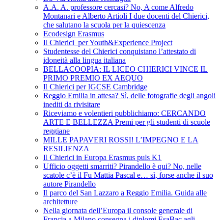
A.A. A. professore cercasi? No, A come Alfredo
Montanari e Alberto Artioli I due docenti del Chierici,
che salutano la scuola per la quiescenza
Ecodesign Erasmus
Il Chierici per Youth&Experience Project
Studentesse del Chierici conquistano l’attestato di
idoneità alla lingua italiana
BELLACOOPIA: IL LICEO CHIERICI VINCE IL
PRIMO PREMIO EX AEQUO
Il Chierici per IGCSE Cambridge
Reggio Emilia in attesa? Sì, delle fotografie degli angoli
inediti da rivisitare
Riceviamo e volentieri pubblichiamo: CERCANDO
ARTE E BELLEZZA Premi per gli studenti di scuole
reggiane
MILLE PAPAVERI ROSSI! L’IMPEGNO E LA
RESILIENZA
Il Chierici in Europa Erasmus puls K1
Ufficio oggetti smarriti? Pirandello è qui? No, nelle
scatole c’è il Fu Mattia Pascal e… sì, forse anche il suo
autore Pirandello
Il parco del San Lazzaro a Reggio Emilia. Guida alle
architetture
Nella giornata dell’Europa il console generale di
Francia a Milano consegna i diplomi EsaBac agli