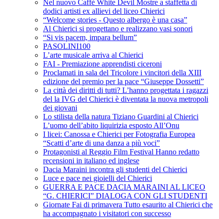
Nel nuovo Caffè White Devil Mostre a staffetta di
dodici artisti ex allievi del liceo Chierici
“Welcome stories - Questo albergo è una casa”
Al Chierici si progettano e realizzano vasi sonori
“Si vis pacem, impara bellum”
PASOLINI100
L’arte musicale arriva al Chierici
FAI - Premiazione apprendisti ciceroni
Proclamati in sala del Tricolore i vincitori della XIII
edizione del premio per la pace “Giuseppe Dossetti”
La città dei diritti di tutti? L’hanno progettata i ragazzi
del la IVG del Chierici è diventata la nuova metropoli
dei giovani
Lo stilista della natura Tiziano Guardini al Chierici
L’uomo dell’abito liquirizia esposto All’Onu
I licei: Canossa e Chierici per Fotografia Europea
“Scatti d’arte di una danza a più voci”
Protagonisti al Reggio Film Festival Hanno redatto
recensioni in italiano ed inglese
Dacia Maraini incontra gli studenti del Chierici
Luce e pace nei gioielli del Chierici
GUERRA E PACE DACIA MARAINI AL LICEO
“G. CHIERICI” DIALOGA CON GLI STUDENTI
Giornate Fai di primavera Tutto esaurito al Chierici che
ha accompagnato i visitatori con successo