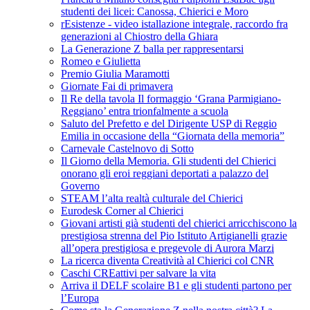
studenti dei licei: Canossa, Chierici e Moro
rEsistenze - video istallazione integrale, raccordo fra
generazioni al Chiostro della Ghiara
La Generazione Z balla per rappresentarsi
Romeo e Giulietta
Premio Giulia Maramotti
Giornate Fai di primavera
Il Re della tavola Il formaggio ‘Grana Parmigiano-
Reggiano’ entra trionfalmente a scuola
Saluto del Prefetto e del Dirigente USP di Reggio
Emilia in occasione della “Giornata della memoria”
Carnevale Castelnovo di Sotto
Il Giorno della Memoria. Gli studenti del Chierici
onorano gli eroi reggiani deportati a palazzo del
Governo
STEAM l’alta realtà culturale del Chierici
Eurodesk Corner al Chierici
Giovani artisti già studenti del chierici arricchiscono la
prestigiosa strenna del Pio Istituto Artigianelli grazie
all’opera prestigiosa e pregevole di Aurora Marzi
La ricerca diventa Creatività al Chierici col CNR
Caschi CREattivi per salvare la vita
Arriva il DELF scolaire B1 e gli studenti partono per
l’Europa