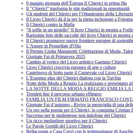
9 maggio giornata dell’Europa Il Chierici in prima fila
Il "Chierici” trasforma le gite tradizionali in opportunità
Gli studenti del Chierici per l’Ottantesimo della Liberazi
Il Liceo Chierici dà il la per la piena inclusione a Fotogr
Il Chierici contro la Mafia
“Il selfie in un gioiello” Il liceo Chierici in mostra a Forl
Rarissime foto delle raccolte del liceo Chierici in mostra
Il Chierici promuove nuove frontiere europee di sostenib
L'Amore in Pennellate d'Olio
Il Premio Giulia Maramotti: Celebrazione di Moda, Tale
Giornate Fai di Primavera 2025
Cambio al vertice del Liceo artistico Gaetano Chierici
Liceo Chierici crocevia europeo di arte e culture
Castelnovo di Sotto parte il Carnevale col Liceo Chierici
L’Erasmus plus del Chierici dialoga con la Turchia
Notte della Moda a Reggio La realizzano e presentano gli
LA NOTTE DELLA MODA A REGGIO EMILIA LA R
Tremlett line il percorso urbano effimero
FAMILIA UN FILM FIRMATO FRANCESCO COST
Giornate Fai d’autunno - Rivive la meraviglia di una dell
Un oro nella poesia per il Chierici, lo conquista Cristian 
Successo per le studentesse non italofone del Chierici
Un ricco medagliere sportivo per il Chierici
Le Parole Gentili del Liceo Chierici
Bellacoopia a Casa Cervi con le testimonianze di Auschw