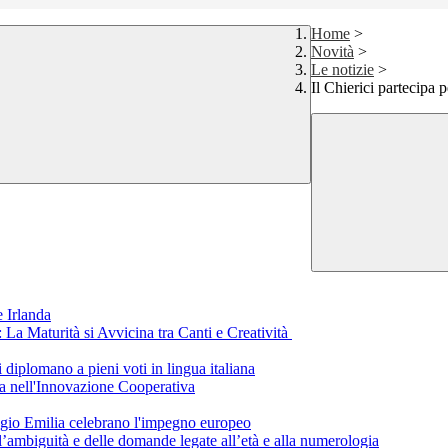
Home
>
Novità
>
Le notizie
>
Il Chierici partecipa p
 Irlanda
a Maturità si Avvicina tra Canti e Creatività
i diplomano a pieni voti in lingua italiana
a nell'Innovazione Cooperativa
eggio Emilia celebrano l'impegno europeo
ll’ambiguità e delle domande legate all’età e alla numerologia