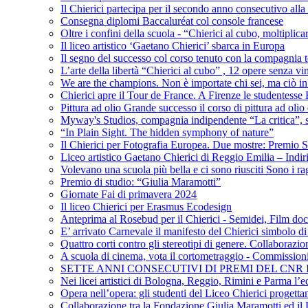
Il Chierici partecipa per il secondo anno consecutivo alla c
Consegna diplomi Baccaluréat col console francese
Oltre i confini della scuola - “Chierici al cubo, moltiplicar
Il liceo artistico ‘Gaetano Chierici’ sbarca in Europa
Il segno del successo col corso tenuto con la compagnia t
L’arte della libertà “Chierici al cubo” , 12 opere senza vin
We are the champions. Non è importate chi sei, ma ciò in
Chierici apre il Tour de France. A Firenze le studentesse E
Pittura ad olio Grande successo il corso di pittura ad olio 
Myway's Studios, compagnia indipendente “La critica”, s
“In Plain Sight. The hidden symphony of nature”
Il Chierici per Fotografia Europea. Due mostre: Premio S
Liceo artistico Gaetano Chierici di Reggio Emilia – Indir
Volevano una scuola più bella e ci sono riusciti Sono i rag
Premio di studio: “Giulia Maramotti”
Giornate Fai di primavera 2024
Il liceo Chierici per Erasmus Ecodesign
Anteprima al Rosebud per il Chierici - Semidei, Film do
E’ arrivato Carnevale il manifesto del Chierici simbolo d
Quattro corti contro gli stereotipi di genere. Collaborazio
A scuola di cinema, vota il cortometraggio - Commission
SETTE ANNI CONSECUTIVI DI PREMI DEL CNR
Nei licei artistici di Bologna, Reggio, Rimini e Parma l’ed
Opera nell’opera: gli studenti del Liceo Chierici progett
Collaborazione tra la Fondazione Giulia Maramotti ed il 