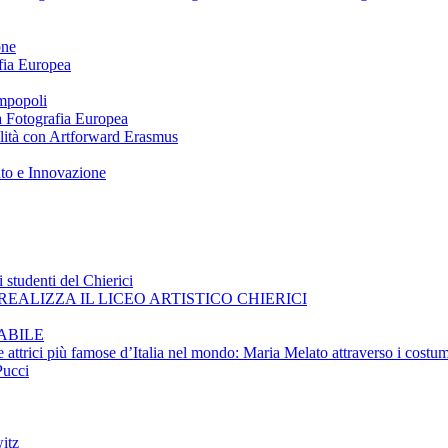
one
afia Europea
impopoli
 a Fotografia Europea
ilità con Artforward Erasmus
nto e Innovazione
 studenti del Chierici
EALIZZA IL LICEO ARTISTICO CHIERICI
ABILE
e attrici più famose d’Italia nel mondo: Maria Melato attraverso i costum
Pucci
itz