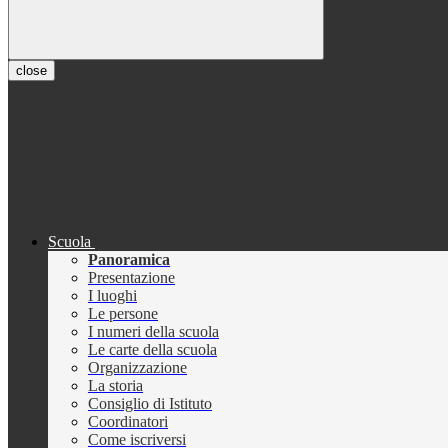
close
Scuola
Panoramica
Presentazione
I luoghi
Le persone
I numeri della scuola
Le carte della scuola
Organizzazione
La storia
Consiglio di Istituto
Coordinatori
Come iscriversi