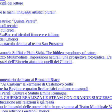
ittà del lettore
e le mani, linguaggi artistici plurali”
eatrale: "Quinta Parete"
coli tecnici
 cui credi
saBac coi tricolori francese e italiano
del Chierici
pettacolo debutta al teatro San Prospero
amuela Solfitti e Plain Sight. The hidden symphony of nature
izzo Multimediale. Impressioni naturali: una prospettiva fotografica. L'
azzi dell’Einstein aiutati da quelli del Chierici
cumentario dedicato ai Bronzi di Riace
i “Al Castlein” la kermesse di Castelnovo Sotto
ne fra Regione e quattro licei artistici emiliano romagnoli
i Parità, Cultura e Statuto Emilia Romagna
 IL CHIERICI REALIZZA LE STEAM CON GRANDE SUCCESSO
ucazione alle relazioni è già realtà
ano le immagini delle opere liriche in programma al Teatro Municipale Va
Liceo artistico Gaetano Chierici