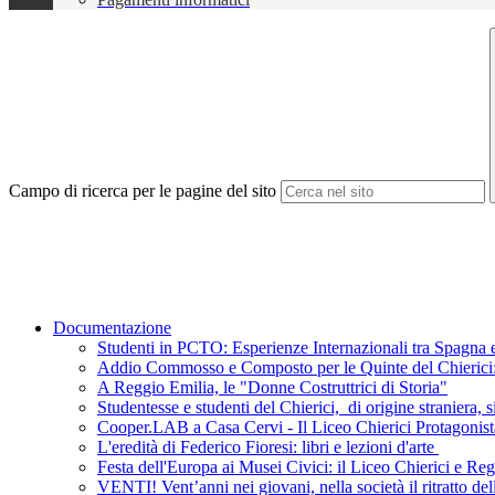
Campo di ricerca per le pagine del sito
Documentazione
Studenti in PCTO: Esperienze Internazionali tra Spagna e
Addio Commosso e Composto per le Quinte del Chierici: L
A Reggio Emilia, le "Donne Costruttrici di Storia"
Studentesse e studenti del Chierici, di origine straniera, s
Cooper.LAB a Casa Cervi - Il Liceo Chierici Protagonist
L'eredità di Federico Fioresi: libri e lezioni d'arte
Festa dell'Europa ai Musei Civici: il Liceo Chierici e R
VENTI! Vent’anni nei giovani, nella società il ritratto de