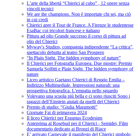
L’arte della libertà “Chierici al cubo” , 12 opere senza
vincoli tecnici
We are the champions. Non è importate chi sei, ma ciò
in cui credi
Chierici apre il Tour de France. A Firenze le studentesse
EsaBac coi tricolori francese e italiano
Pittura ad olio Grande successo il corso di pittura ad
olio del Chierici
Myway's Studios, compagnia indipendente “La critica”,
spettacolo debutta al teatro San Prospero
“In Plain Sight. The hidden symphony of nature”
Il Chierici per Fotografia Europea. Due mostre: Premio
Samuela Solfitti e Plain Sight. The hidden symphony of
nature
Liceo artistico Gaetano Chierici di Reggio Emilia –
Indirizzo Multimediale. Impressioni naturali: una
prospettiva fotografica. L'empatia nello sguardo
Volevano una scuola più bella e ci sono riusciti Sono i
ragazzi dell’Einstein aiutati da quelli del Chierici
Premio di studio: “Giulia Maramotti”
Giornate Fai di primavera 2024
Il liceo Chierici per Erasmus Ecodesign
Anteprima al Rosebud per il Chierici - Semidei, Film
documentario dedicato ai Bronzi di Riace
E’ arrivato Carnevale il manifesto del Chierici simbolo