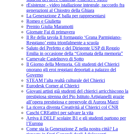
rEsistenze - video istallazione integrale, raccordo fra
generazioni al Chiostro della Ghiara
La Generazione Z balla per rappresentarsi
Romeo e Giulietta
Premio Giulia Maramotti
Giornate Fai di primavera
Il Re della tavola Il formaggio ‘Grana Parmigiano-
Reggiano’ entra trionfalmente a scuola
Saluto del Prefetto e del Dirigente USP di Reggio
Emilia in occasione della “Giornata della memoria”
Carnevale Castelnovo di Sotto
Il Giorno della Memoria. Gli studenti del Chierici
onorano gli eroi reggiani deportati a palazzo del
Governo
STEAM l’alta realtà culturale del Chierici
Eurodesk Corner al Chierici
Giovani artisti già studenti del chierici arricchiscono la
prestigiosa strenna del Pio Istituto Artigianelli grazie
all’opera prestigiosa e pregevole di Aurora Marzi
La ricerca diventa Creatività al Chierici col CNR
Caschi CREattivi per salvare la vita
Arriva il DELF scolaire B1 e gli studenti partono per
l’Europa
Come sta la Generazione Z nella nostra città? La