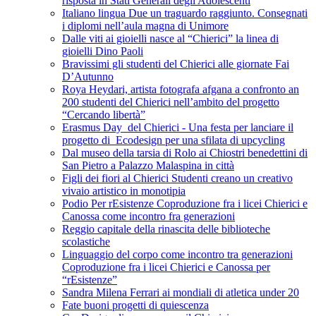
risposta in Stati Generali degli Adolescenti
Italiano lingua Due un traguardo raggiunto. Consegnati
i diplomi nell’aula magna di Unimore
Dalle viti ai gioielli nasce al “Chierici” la linea di
gioielli Dino Paoli
Bravissimi gli studenti del Chierici alle giornate Fai
D’Autunno
Roya Heydari, artista fotografa afgana a confronto an
200 studenti del Chierici nell’ambito del progetto
“Cercando libertà”
Erasmus Day del Chierici - Una festa per lanciare il
progetto di Ecodesign per una sfilata di upcycling
Dal museo della tarsia di Rolo ai Chiostri benedettini di
San Pietro a Palazzo Malaspina in città
Figli dei fiori al Chierici Studenti creano un creativo
vivaio artistico in monotipia
Podio Per rEsistenze Coproduzione fra i licei Chierici e
Canossa come incontro fra generazioni
Reggio capitale della rinascita delle biblioteche
scolastiche
Linguaggio del corpo come incontro tra generazioni
Coproduzione fra i licei Chierici e Canossa per
“rEsistenze”
Sandra Milena Ferrari ai mondiali di atletica under 20
Fate buoni progetti di quiescenza