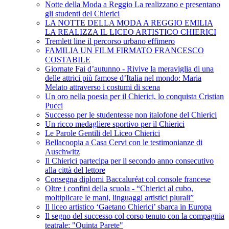
Notte della Moda a Reggio La realizzano e presentano
gli studenti del Chierici
LA NOTTE DELLA MODA A REGGIO EMILIA
LA REALIZZA IL LICEO ARTISTICO CHIERICI
Tremlett line il percorso urbano effimero
FAMILIA UN FILM FIRMATO FRANCESCO
COSTABILE
Giornate Fai d’autunno - Rivive la meraviglia di una
delle attrici più famose d’Italia nel mondo: Maria
Melato attraverso i costumi di scena
Un oro nella poesia per il Chierici, lo conquista Cristian
Pucci
Successo per le studentesse non italofone del Chierici
Un ricco medagliere sportivo per il Chierici
Le Parole Gentili del Liceo Chierici
Bellacoopia a Casa Cervi con le testimonianze di
Auschwitz
Il Chierici partecipa per il secondo anno consecutivo
alla città del lettore
Consegna diplomi Baccaluréat col console francese
Oltre i confini della scuola - “Chierici al cubo,
moltiplicare le mani, linguaggi artistici plurali”
Il liceo artistico ‘Gaetano Chierici’ sbarca in Europa
Il segno del successo col corso tenuto con la compagnia
teatrale: "Quinta Parete"