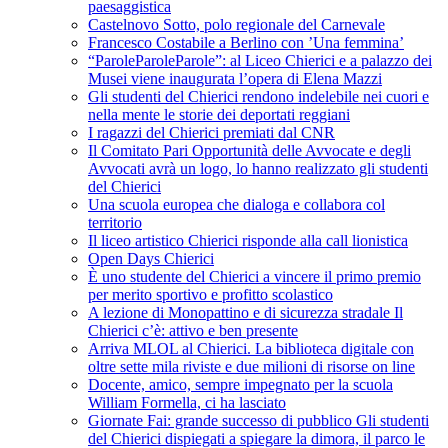
paesaggistica
Castelnovo Sotto, polo regionale del Carnevale
Francesco Costabile a Berlino con ’Una femmina’
“ParoleParoleParole”: al Liceo Chierici e a palazzo dei
Musei viene inaugurata l’opera di Elena Mazzi
Gli studenti del Chierici rendono indelebile nei cuori e
nella mente le storie dei deportati reggiani
I ragazzi del Chierici premiati dal CNR
Il Comitato Pari Opportunità delle Avvocate e degli
Avvocati avrà un logo, lo hanno realizzato gli studenti
del Chierici
Una scuola europea che dialoga e collabora col
territorio
Il liceo artistico Chierici risponde alla call lionistica
Open Days Chierici
È uno studente del Chierici a vincere il primo premio
per merito sportivo e profitto scolastico
A lezione di Monopattino e di sicurezza stradale Il
Chierici c’è: attivo e ben presente
Arriva MLOL al Chierici. La biblioteca digitale con
oltre sette mila riviste e due milioni di risorse on line
Docente, amico, sempre impegnato per la scuola
William Formella, ci ha lasciato
Giornate Fai: grande successo di pubblico Gli studenti
del Chierici dispiegati a spiegare la dimora, il parco le