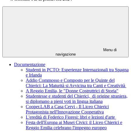
Menu di
navigazione
Documentazione
Studenti in PCTO: Esperienze Internazionali tra Spagna
e Irlanda
Addio Commosso e Composto per le Quinte del
Chierici: La Maturità si Avvicina tra Canti e Creatività
A Reggio Emilia, le "Donne Costruttrici di Storia"
Studentesse e studenti del Chierici, di origine straniera,
si diplomano a pieni voti in lingua italiana
Cooper.LAB a Casa Cervi - Il Liceo Chierici
Protagonista nell'Innovazione Cooperativa
L'eredità di Federico Fioresi: libri e lezioni d'arte
Festa dell'Europa ai Musei Civici: il Liceo Chierici e
Reggio Emilia celebrano l'impegno europeo