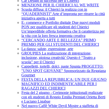
Car Design di successo per il Chierici
MENZIONE PER IL CHIERICI AL WE WRITE
Scuola diffusa: il Chierici la realizza con in
“QUADERNISTI” Arte d’impronta per ritrarre la città
iniziativa aperta a tutti
E- commerce e Portfolio digitale Due nuovi moduli
PON per qualificare gli studenti del Chierici
Un’imperdibile offerta formativa che li caratterizza per
la vita con la loro fresca impronta creativa
“CERCANDO ARTE E BELLEZZA” PRIMO
PREMIO PER GLI STUDENTI DEL CHIERICI
La danza: salute, espressione, arte
GROUPIES La realizzazione di integrazione,
inclusione, gioiosa creatività’ Questo è “Teatro a
scuola” per il Chierici
Cappelletti, tortelli, dolci, paste Spunta PROGETTO:
"UNO SPOT GIOVANE" Sponsorizzato da Reggiana
Gourmet
FESTA DELLA REPUBBLICA: UN DUE GIUGNO
MAGNIFICO ED INDIMENTICABILE PER I
RAGAZZI DEL CHIERICI
Festa del 2 giugno - Cerimonie istituzionali realizzate
con gli studenti di Reggio Emilia Premiati Orietta Berti
e Luciano Ligabue
Nel nuovo Caffè White Devil Mostre a staffetta di