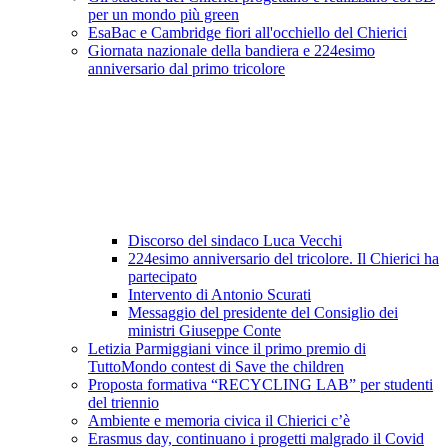
per un mondo più green
EsaBac e Cambridge fiori all'occhiello del Chierici
Giornata nazionale della bandiera e 224esimo
anniversario dal primo tricolore
Discorso del sindaco Luca Vecchi
224esimo anniversario del tricolore. Il Chierici ha
partecipato
Intervento di Antonio Scurati
Messaggio del presidente del Consiglio dei
ministri Giuseppe Conte
Letizia Parmiggiani vince il primo premio di
TuttoMondo contest di Save the children
Proposta formativa “RECYCLING LAB” per studenti
del triennio
Ambiente e memoria civica il Chierici c’è
Erasmus day, continuano i progetti malgrado il Covid