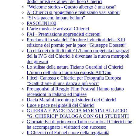
dodici artisti ex allievi del liceo Chierici
“Welcome stories - Questo albergo è una casa”
Al Chierici si progettano e realizzano vasi sonori
“Si vis pacem, impara bellum”
PASOLINI100
L’arte musicale arriva al Chierici
FAI - Premiazione apprendisti ciceroni
Proclamati in sala del Tricolore i vincitori della XIII
edizione del premio per la pace “Giuseppe Dossetti”
La città dei diritti di tutti? L’hanno progettata i ragazzi
del la IVG del Chierici è diventata la nuova metropoli
dei giovani
Lo stilista della natura Tiziano Guardini al Chierici
L’uomo dell’abito liquirizia esposto All’Onu
I licei: Canossa e Chierici per Fotografia Europea
“Scatti d’arte di una danza a più voci”
Protagonisti al Reggio Film Festival Hanno redatto
recensioni in italiano ed inglese
Dacia Maraini incontra gli studenti del Chierici
Luce e pace nei gioielli del Chierici
GUERRA E PACE DACIA MARAINI AL LICEO
“G. CHIERICI” DIALOGA CON GLI STUDENTI
Giornate Fai di primavera Tutto esaurito al Chierici che
ha accompagnato i visitatori con successo
Il Chierici col Fai nel cuore della reggianità