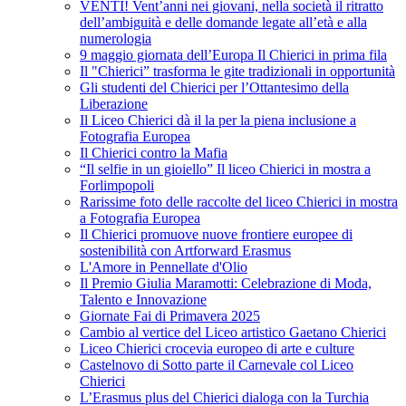
VENTI! Vent’anni nei giovani, nella società il ritratto
dell’ambiguità e delle domande legate all’età e alla
numerologia
9 maggio giornata dell’Europa Il Chierici in prima fila
Il "Chierici” trasforma le gite tradizionali in opportunità
Gli studenti del Chierici per l’Ottantesimo della
Liberazione
Il Liceo Chierici dà il la per la piena inclusione a
Fotografia Europea
Il Chierici contro la Mafia
“Il selfie in un gioiello” Il liceo Chierici in mostra a
Forlimpopoli
Rarissime foto delle raccolte del liceo Chierici in mostra
a Fotografia Europea
Il Chierici promuove nuove frontiere europee di
sostenibilità con Artforward Erasmus
L'Amore in Pennellate d'Olio
Il Premio Giulia Maramotti: Celebrazione di Moda,
Talento e Innovazione
Giornate Fai di Primavera 2025
Cambio al vertice del Liceo artistico Gaetano Chierici
Liceo Chierici crocevia europeo di arte e culture
Castelnovo di Sotto parte il Carnevale col Liceo
Chierici
L’Erasmus plus del Chierici dialoga con la Turchia