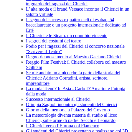
traguardo dei ragazzi del Chierici
L’ alta moda e il brand Versace incontra il Chierici in un
salotto virtuale
Il segno del successo: quattro cicli di esabac, 54
baccalaureate e un progetto internazionale dedicato ad
Erté
Il Chierici e le Steam: un connubio vincente
I segreti dei costumi del teatro
Podio per i ragazzi del Chierici al concorso nazionale
”Scrivere il Teatro”
Degno riconoscimento al Maestro Gaetano Chierici
Reggio Film Festival: il Chierici collabora col maestro
Scillitani
Se n’è andato un amico che fa parte della storia del
Chierici: Adriano Corradini, artista, scrittore,
imprenditore
La moda Trend? In Asia - Carlo D’Amario e l’utopia
dalla moda
Successo internazionale al Chierici
Olimpia Zagnoli incontra gli studenti del Chierici
Giorno della memoria a Palazzo del Governo
La meteorologia diventa materia di studio al liceo
Chierici, sulle orme di padre Secchi e Leonardo
Il Chierici verso l’Europa col Flamenco
Gli studenti del Chierici progettano e realizzano col 3D