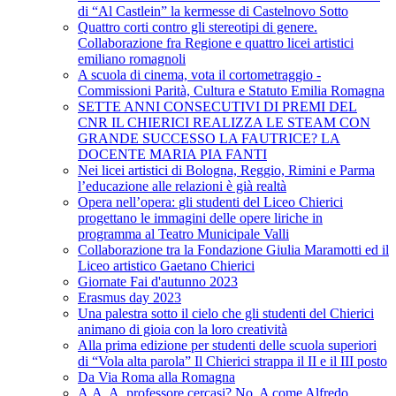
di “Al Castlein” la kermesse di Castelnovo Sotto
Quattro corti contro gli stereotipi di genere.
Collaborazione fra Regione e quattro licei artistici
emiliano romagnoli
A scuola di cinema, vota il cortometraggio -
Commissioni Parità, Cultura e Statuto Emilia Romagna
SETTE ANNI CONSECUTIVI DI PREMI DEL
CNR IL CHIERICI REALIZZA LE STEAM CON
GRANDE SUCCESSO LA FAUTRICE? LA
DOCENTE MARIA PIA FANTI
Nei licei artistici di Bologna, Reggio, Rimini e Parma
l’educazione alle relazioni è già realtà
Opera nell’opera: gli studenti del Liceo Chierici
progettano le immagini delle opere liriche in
programma al Teatro Municipale Valli
Collaborazione tra la Fondazione Giulia Maramotti ed il
Liceo artistico Gaetano Chierici
Giornate Fai d'autunno 2023
Erasmus day 2023
Una palestra sotto il cielo che gli studenti del Chierici
animano di gioia con la loro creatività
Alla prima edizione per studenti delle scuola superiori
di “Vola alta parola” Il Chierici strappa il II e il III posto
Da Via Roma alla Romagna
A.A. A. professore cercasi? No, A come Alfredo