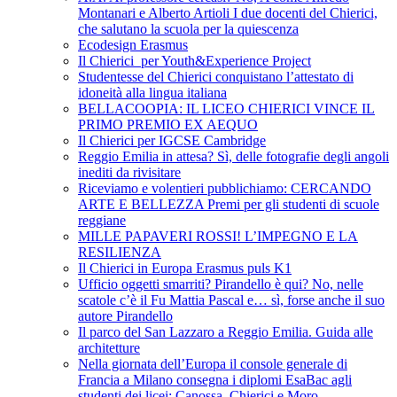
Montanari e Alberto Artioli I due docenti del Chierici,
che salutano la scuola per la quiescenza
Ecodesign Erasmus
Il Chierici per Youth&Experience Project
Studentesse del Chierici conquistano l’attestato di
idoneità alla lingua italiana
BELLACOOPIA: IL LICEO CHIERICI VINCE IL
PRIMO PREMIO EX AEQUO
Il Chierici per IGCSE Cambridge
Reggio Emilia in attesa? Sì, delle fotografie degli angoli
inediti da rivisitare
Riceviamo e volentieri pubblichiamo: CERCANDO
ARTE E BELLEZZA Premi per gli studenti di scuole
reggiane
MILLE PAPAVERI ROSSI! L’IMPEGNO E LA
RESILIENZA
Il Chierici in Europa Erasmus puls K1
Ufficio oggetti smarriti? Pirandello è qui? No, nelle
scatole c’è il Fu Mattia Pascal e… sì, forse anche il suo
autore Pirandello
Il parco del San Lazzaro a Reggio Emilia. Guida alle
architetture
Nella giornata dell’Europa il console generale di
Francia a Milano consegna i diplomi EsaBac agli
studenti dei licei: Canossa, Chierici e Moro