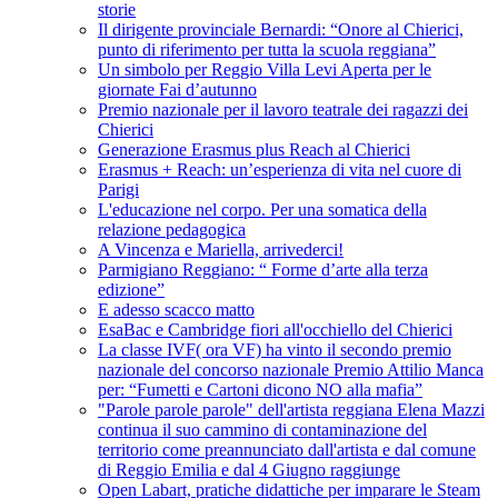
storie
Il dirigente provinciale Bernardi: “Onore al Chierici,
punto di riferimento per tutta la scuola reggiana”
Un simbolo per Reggio Villa Levi Aperta per le
giornate Fai d’autunno
Premio nazionale per il lavoro teatrale dei ragazzi dei
Chierici
Generazione Erasmus plus Reach al Chierici
Erasmus + Reach: un’esperienza di vita nel cuore di
Parigi
L'educazione nel corpo. Per una somatica della
relazione pedagogica
A Vincenza e Mariella, arrivederci!
Parmigiano Reggiano: “ Forme d’arte alla terza
edizione”
E adesso scacco matto
EsaBac e Cambridge fiori all'occhiello del Chierici
La classe IVF( ora VF) ha vinto il secondo premio
nazionale del concorso nazionale Premio Attilio Manca
per: “Fumetti e Cartoni dicono NO alla mafia”
"Parole parole parole" dell'artista reggiana Elena Mazzi
continua il suo cammino di contaminazione del
territorio come preannunciato dall'artista e dal comune
di Reggio Emilia e dal 4 Giugno raggiunge
Open Labart, pratiche didattiche per imparare le Steam