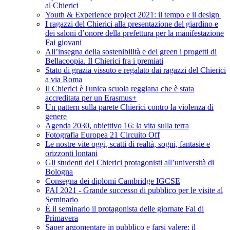
al Chierici
Youth & Experience project 2021: il tempo e il design
I ragazzi del Chierici alla presentazione del giardino e
dei saloni d’onore della prefettura per la manifestazione
Fai giovani
All’insegna della sostenibilità e del green i progetti di
Bellacoopia. Il Chierici fra i premiati
Stato di grazia vissuto e regalato dai ragazzi del Chierici
a via Roma
Il Chierici è l'unica scuola reggiana che è stata
accreditata per un Erasmus+
Un pattern sulla parete Chierici contro la violenza di
genere
Agenda 2030, obiettivo 16: la vita sulla terra
Fotografia Europea 21 Circuito Off
Le nostre vite oggi, scatti di realtà, sogni, fantasie e
orizzonti lontani
Gli studenti del Chierici protagonisti all’università di
Bologna
Consegna dei diplomi Cambridge IGCSE
FAI 2021 - Grande successo di pubblico per le visite al
Seminario
È il seminario il protagonista delle giornate Fai di
Primavera
Saper argomentare in pubblico e farsi valere: il