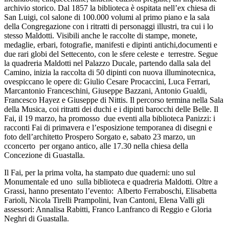
archivio storico. Dal 1857 la biblioteca è ospitata nell’ex chiesa di
San Luigi, col salone di 100.000 volumi al primo piano e la sala
della Congregazione con i ritratti di personaggi illustri, tra cui i lo
stesso Maldotti. Visibili anche le raccolte di stampe, monete,
medaglie, erbari, fotografie, manifesti e dipinti antichi,documenti e
due rari globi del Settecento, con le sfere celeste e terrestre. Segue
la quadreria Maldotti nel Palazzo Ducale, partendo dalla sala del
Camino, inizia la raccolta di 50 dipinti con nuova illuminotecnica,
ovespiccano le opere di: Giulio Cesare Procaccini, Luca Ferrari,
Marcantonio Franceschini, Giuseppe Bazzani, Antonio Gualdi,
Francesco Hayez e Giuseppe di Nittis. Il percorso termina nella Sala
della Musica, coi ritratti dei duchi e i dipinti barocchi delle Belle. Il
Fai, il 19 marzo, ha promosso due eventi alla biblioteca Panizzi: i
racconti Fai di primavera e l’esposizione temporanea di disegni e
foto dell’architetto Prospero Sorgato e, sabato 23 marzo, un
cconcerto per organo antico, alle 17.30 nella chiesa della
Concezione di Guastalla.
Il Fai, per la prima volta, ha stampato due quaderni: uno sul
Monumentale ed uno sulla biblioteca e quadreria Maldotti. Oltre a
Grassi, hanno presentato l’evento: Alberto Ferraboschi, Elisabetta
Farioli, Nicola Tirelli Prampolini, Ivan Cantoni, Elena Valli gli
assessori: Annalisa Rabitti, Franco Lanfranco di Reggio e Gloria
Neghri di Guastalla.