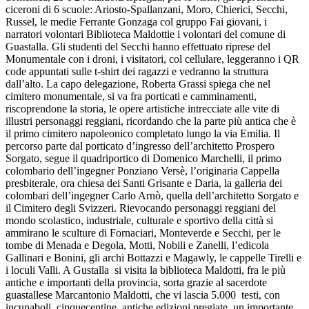
ciceroni di 6 scuole: Ariosto-Spallanzani, Moro, Chierici, Secchi,
Russel, le medie Ferrante Gonzaga col gruppo Fai giovani, i
narratori volontari Biblioteca Maldottie i volontari del comune di
Guastalla. Gli studenti del Secchi hanno effettuato riprese del
Monumentale con i droni, i visitatori, col cellulare, leggeranno i QR
code appuntati sulle t-shirt dei ragazzi e vedranno la struttura
dall’alto. La capo delegazione, Roberta Grassi spiega che nel
cimitero monumentale, si va fra porticati e camminamenti,
riscoprendone la storia, le opere artistiche intrecciate alle vite di
illustri personaggi reggiani, ricordando che la parte più antica che è
il primo cimitero napoleonico completato lungo la via Emilia. Il
percorso parte dal porticato d’ingresso dell’architetto Prospero
Sorgato, segue il quadriportico di Domenico Marchelli, il primo
colombario dell’ingegner Ponziano Versè, l’originaria Cappella
presbiterale, ora chiesa dei Santi Grisante e Daria, la galleria dei
colombari dell’ingegner Carlo Arnò, quella dell’architetto Sorgato e
il Cimitero degli Svizzeri. Rievocando personaggi reggiani del
mondo scolastico, industriale, culturale e sportivo della città si
ammirano le sculture di Fornaciari, Monteverde e Secchi, per le
tombe di Menada e Degola, Motti, Nobili e Zanelli, l’edicola
Gallinari e Bonini, gli archi Bottazzi e Magawly, le cappelle Tirelli e
i loculi Valli. A Gustalla si visita la biblioteca Maldotti, fra le più
antiche e importanti della provincia, sorta grazie al sacerdote
guastallese Marcantonio Maldotti, che vi lascia 5.000 testi, con
incunaboli, cinquecentine, antiche edizioni pregiate, un importante