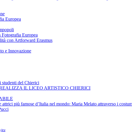
one
afia Europea
impopoli
 a Fotografia Europea
ilità con Artforward Erasmus
nto e Innovazione
 studenti del Chierici
EALIZZA IL LICEO ARTISTICO CHIERICI
ABILE
e attrici più famose d’Italia nel mondo: Maria Melato attraverso i costum
Pucci
itz