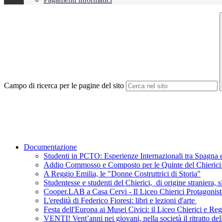
Campo di ricerca per le pagine del sito
Documentazione
Studenti in PCTO: Esperienze Internazionali tra Spagna e
Addio Commosso e Composto per le Quinte del Chierici: L
A Reggio Emilia, le "Donne Costruttrici di Storia"
Studentesse e studenti del Chierici, di origine straniera, s
Cooper.LAB a Casa Cervi - Il Liceo Chierici Protagonist
L'eredità di Federico Fioresi: libri e lezioni d'arte
Festa dell'Europa ai Musei Civici: il Liceo Chierici e R
VENTI! Vent’anni nei giovani, nella società il ritratto de