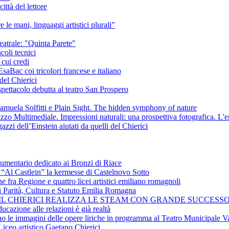
ittà del lettore
e le mani, linguaggi artistici plurali”
eatrale: "Quinta Parete"
coli tecnici
 cui credi
saBac coi tricolori francese e italiano
del Chierici
pettacolo debutta al teatro San Prospero
amuela Solfitti e Plain Sight. The hidden symphony of nature
izzo Multimediale. Impressioni naturali: una prospettiva fotografica. L'
azzi dell’Einstein aiutati da quelli del Chierici
cumentario dedicato ai Bronzi di Riace
i “Al Castlein” la kermesse di Castelnovo Sotto
ne fra Regione e quattro licei artistici emiliano romagnoli
i Parità, Cultura e Statuto Emilia Romagna
 IL CHIERICI REALIZZA LE STEAM CON GRANDE SUCCESSO
ucazione alle relazioni è già realtà
ano le immagini delle opere liriche in programma al Teatro Municipale Va
Liceo artistico Gaetano Chierici