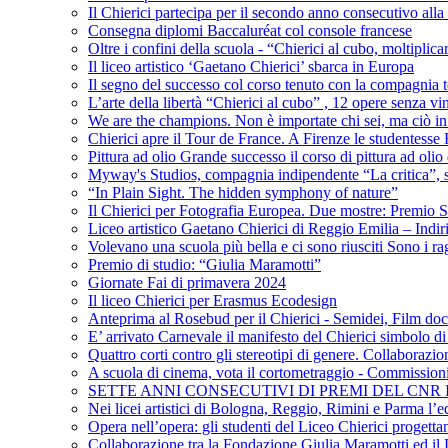
Il Chierici partecipa per il secondo anno consecutivo alla c
Consegna diplomi Baccaluréat col console francese
Oltre i confini della scuola - “Chierici al cubo, moltiplicar
Il liceo artistico ‘Gaetano Chierici’ sbarca in Europa
Il segno del successo col corso tenuto con la compagnia t
L’arte della libertà “Chierici al cubo” , 12 opere senza vin
We are the champions. Non è importate chi sei, ma ciò in
Chierici apre il Tour de France. A Firenze le studentesse E
Pittura ad olio Grande successo il corso di pittura ad olio 
Myway's Studios, compagnia indipendente “La critica”, s
“In Plain Sight. The hidden symphony of nature”
Il Chierici per Fotografia Europea. Due mostre: Premio S
Liceo artistico Gaetano Chierici di Reggio Emilia – Indir
Volevano una scuola più bella e ci sono riusciti Sono i rag
Premio di studio: “Giulia Maramotti”
Giornate Fai di primavera 2024
Il liceo Chierici per Erasmus Ecodesign
Anteprima al Rosebud per il Chierici - Semidei, Film do
E’ arrivato Carnevale il manifesto del Chierici simbolo d
Quattro corti contro gli stereotipi di genere. Collaborazio
A scuola di cinema, vota il cortometraggio - Commission
SETTE ANNI CONSECUTIVI DI PREMI DEL CNR
Nei licei artistici di Bologna, Reggio, Rimini e Parma l’ed
Opera nell’opera: gli studenti del Liceo Chierici progett
Collaborazione tra la Fondazione Giulia Maramotti ed il 