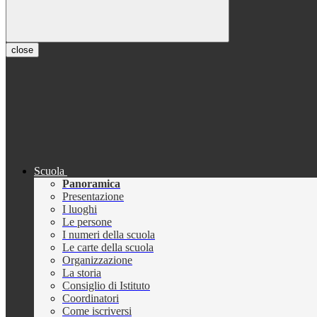
close
Scuola
Panoramica
Presentazione
I luoghi
Le persone
I numeri della scuola
Le carte della scuola
Organizzazione
La storia
Consiglio di Istituto
Coordinatori
Come iscriversi