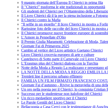
9 maggio giornata dell’Europa Il Chierici in prima fila
Il "Chierici” trasforma le gite tradizionali in opportunità
Gli studenti del Chierici per l’Ottantesimo della Liberazi
Il Liceo Chierici dà il la per la piena inclusione a Fotogr
Il Chierici contro la Mafia
“Il selfie in un gioiello” Il liceo Chierici in mostra a Forl
Rarissime foto delle raccolte del liceo Chierici in mostra
Il Chierici promuove nuove frontiere europee di sostenib
L'Amore in Pennellate d'Olio
Il Premio Giulia Maramotti: Celebrazione di Moda, Tale
Giornate Fai di Primavera 2025
Cambio al vertice del Liceo artistico Gaetano Chierici
Liceo Chierici crocevia europeo di arte e culture
Castelnovo di Sotto parte il Carnevale col Liceo Chierici
L’Erasmus plus del Chierici dialoga con la Turchia
Notte della Moda a Reggio La realizzano e presentano gli
LA NOTTE DELLA MODA A REGGIO EMILIA LA R
Tremlett line il percorso urbano effimero
FAMILIA UN FILM FIRMATO FRANCESCO COST
Giornate Fai d’autunno - Rivive la meraviglia di una dell
Un oro nella poesia per il Chierici, lo conquista Cristian 
Successo per le studentesse non italofone del Chierici
Un ricco medagliere sportivo per il Chierici
Le Parole Gentili del Liceo Chierici
Bellacoopia a Casa Cervi con le testimonianze di Auschw