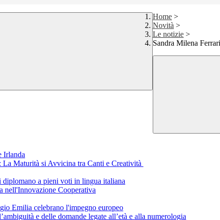
Home
>
Novità
>
Le notizie
>
Sandra Milena Ferrari 
 Irlanda
a Maturità si Avvicina tra Canti e Creatività
i diplomano a pieni voti in lingua italiana
a nell'Innovazione Cooperativa
eggio Emilia celebrano l'impegno europeo
ll’ambiguità e delle domande legate all’età e alla numerologia