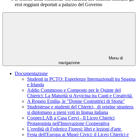
eroi reggiani deportati a palazzo del Governo
Menu di
navigazione
Documentazione
Studenti in PCTO: Esperienze Internazionali tra Spagna
e Irlanda
Addio Commosso e Composto per le Quinte del
Chierici: La Maturità si Avvicina tra Canti e Creatività
A Reggio Emilia, le "Donne Costruttrici di Storia"
Studentesse e studenti del Chierici, di origine straniera,
si diplomano a pieni voti in lingua italiana
Cooper.LAB a Casa Cervi - Il Liceo Chierici
Protagonista nell'Innovazione Cooperativa
L'eredità di Federico Fioresi: libri e lezioni d'arte
Festa dell'Europa ai Musei Civici: il Liceo Chierici e