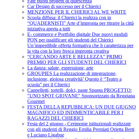
Fate buoni progetti di quiescenza
Car Design di successo per il Chierici
MENZIONE PER IL CHIERICI AL WE WRITE
Scuola diffusa: il Chierici la realizza con in
“QUADERNISTI” Arte d’impronta per ritrarre la città
iniziativa aperta a tutti
E- commerce e Portfolio digitale Due nuovi moduli
PON per qualificare gli studenti del Chierici
Un’imperdibile offerta formativa che li caratterizza per
la vita con la loro fresca impronta creativa
“CERCANDO ARTE E BELLEZZA” PRIMO
PREMIO PER GLI STUDENTI DEL CHIERICI
La danza: salute, espressione, arte
GROUPIES La realizzazione di integrazione,
inclusione, gioiosa creatività’ Questo è “Teatro a
scuola” per il Chierici
Cappelletti, tortelli, dolci, paste Spunta PROGETTO:
"UNO SPOT GIOVANE" Sponsorizzato da Reggiana
Gourmet
FESTA DELLA REPUBBLICA: UN DUE GIUGNO
MAGNIFICO ED INDIMENTICABILE PER I
RAGAZZI DEL CHIERICI
Festa del 2 giugno - Cerimonie istituzionali realizzate
con gli studenti di Reggio Emilia Premiati Orietta Berti
e Luciano Ligabue