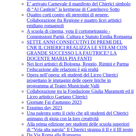
E’ arrivato Carnevale il manifesto del Chierici simbolo
di “Al Castlein” la kermesse di Castelnovo Sotto
Quattro corti contro gli stereotipi di genere.
Collaborazione fra Regione e quattro licei artistici
emiliano romagnoli
A scuola di cinema, vota il cortometraggio -
Commissioni Parità, Cultura e Statuto Emilia Romagna
SETTE ANNI CONSECUTIVI DI PREMI DEL
CNR IL CHIERICI REALIZZA LE STEAM CON
GRANDE SUCCESSO LA FAUTRICE? LA
DOCENTE MARIA PIA FANTI
Nei licei artistici di Bologna, Reggio, Rimini e Parma
l’educazione alle relazioni è già realtà
Opera nell’opera: gli studenti del Liceo Chierici
progettano le immagini delle opere liriche in
programma al Teatro Municipale Valli
Collaborazione tra la Fondazione Giulia Maramotti ed il
Liceo artistico Gaetano Chierici
Giornate Fai d'autunno 2023
Erasmus day 2023
Una palestra sotto il cielo che gli studenti del Chierici
animano di gioia con la loro creatività
Alla prima edizione per studenti delle scuola superiori
di “Vola alta parola” Il Chierici strappa il II e il III posto
Da Via Roma alla Romagna