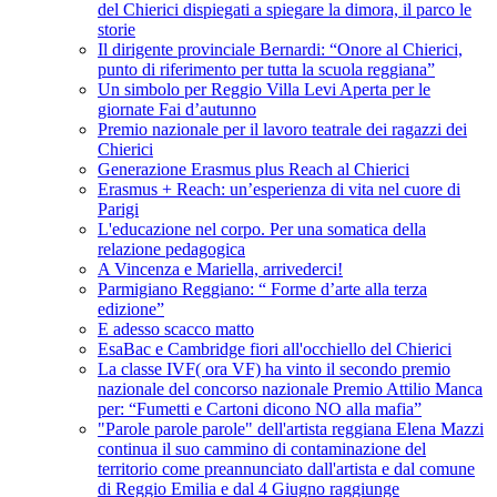
del Chierici dispiegati a spiegare la dimora, il parco le
storie
Il dirigente provinciale Bernardi: “Onore al Chierici,
punto di riferimento per tutta la scuola reggiana”
Un simbolo per Reggio Villa Levi Aperta per le
giornate Fai d’autunno
Premio nazionale per il lavoro teatrale dei ragazzi dei
Chierici
Generazione Erasmus plus Reach al Chierici
Erasmus + Reach: un’esperienza di vita nel cuore di
Parigi
L'educazione nel corpo. Per una somatica della
relazione pedagogica
A Vincenza e Mariella, arrivederci!
Parmigiano Reggiano: “ Forme d’arte alla terza
edizione”
E adesso scacco matto
EsaBac e Cambridge fiori all'occhiello del Chierici
La classe IVF( ora VF) ha vinto il secondo premio
nazionale del concorso nazionale Premio Attilio Manca
per: “Fumetti e Cartoni dicono NO alla mafia”
"Parole parole parole" dell'artista reggiana Elena Mazzi
continua il suo cammino di contaminazione del
territorio come preannunciato dall'artista e dal comune
di Reggio Emilia e dal 4 Giugno raggiunge