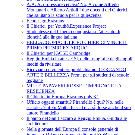
A.A. A. professore cercasi? No, A come Alfredo
Montanari e Alberto Artioli I due docenti del Chierici,
che salutano la scuola per la quiescenza
Ecodesign Erasmus
Il Chierici per Youth&Experience Project
Studentesse del Chierici conquistano l’attestato di
idoneità alla lingua italiana
BELLACOOPIA: IL LICEO CHIERICI VINCE IL
PRIMO PREMIO EX AEQUO
Il Chierici per IGCSE Cambridge
Reggio Emilia in attesa? Sì, delle fotografie degli angoli
inediti da rivisitare
Riceviamo e volentieri pubblichiamo: CERCANDO
ARTE E BELLEZZA Premi per gli studenti di scuole
reggiane
MILLE PAPAVERI ROSSI! L’IMPEGNO E LA
RESILIENZA
Il Chierici in Europa Erasmus puls K1
Ufficio oggetti smarriti? Pirandello è qui? No, nelle
scatole c’è il Fu Mattia Pascal e… sì, forse anche il suo
autore Pirandello
Il parco del San Lazzaro a Reggio Emilia. Guida alle
architetture
Nella giornata dell’Europa il console generale di
Francia a Milano consegna i diplomi EsaBac agli