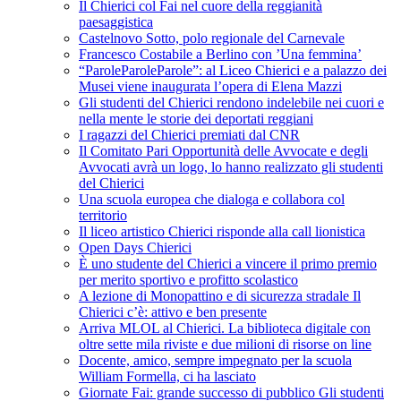
Il Chierici col Fai nel cuore della reggianità
paesaggistica
Castelnovo Sotto, polo regionale del Carnevale
Francesco Costabile a Berlino con ’Una femmina’
“ParoleParoleParole”: al Liceo Chierici e a palazzo dei
Musei viene inaugurata l’opera di Elena Mazzi
Gli studenti del Chierici rendono indelebile nei cuori e
nella mente le storie dei deportati reggiani
I ragazzi del Chierici premiati dal CNR
Il Comitato Pari Opportunità delle Avvocate e degli
Avvocati avrà un logo, lo hanno realizzato gli studenti
del Chierici
Una scuola europea che dialoga e collabora col
territorio
Il liceo artistico Chierici risponde alla call lionistica
Open Days Chierici
È uno studente del Chierici a vincere il primo premio
per merito sportivo e profitto scolastico
A lezione di Monopattino e di sicurezza stradale Il
Chierici c’è: attivo e ben presente
Arriva MLOL al Chierici. La biblioteca digitale con
oltre sette mila riviste e due milioni di risorse on line
Docente, amico, sempre impegnato per la scuola
William Formella, ci ha lasciato
Giornate Fai: grande successo di pubblico Gli studenti