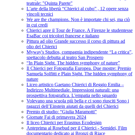
teatrale: "Quinta Parete"
L’arte della libertà “Chierici al cubo” , 12 opere senza
vincoli tecnici
We are the champions. Non è importate chi sei, ma ciò
in cui credi
Chierici apre il Tour de France. A Firenze le studentesse
EsaBac coi tricolori francese e italiano
Pittura ad olio Grande successo il corso di pittura ad
olio del Chierici
Myway's Studios, compagnia indipendente “La critica”,
spettacolo debutta al teatro San Prospero
“In Plain Sight. The hidden symphony of nature”
Il Chierici per Fotografia Europea. Due mostre: Premio
Samuela Solfitti e Plain Sight. The hidden symphony of
nature
Liceo artistico Gaetano Chierici di Reggio Emilia –
Indirizzo Multimediale. Impressioni naturali: una
prospettiva fotografica. L'empatia nello sguardo
Volevano una scuola più bella e ci sono riusciti Sono i
ragazzi dell’Einstein aiutati da quelli del Chierici
Premio di studio: “Giulia Maramotti”
Giornate Fai di primavera 2024
Il liceo Chierici per Erasmus Ecodesign
Anteprima al Rosebud per il Chierici - Semidei, Film
documentario dedicato ai Bronzi di Riace