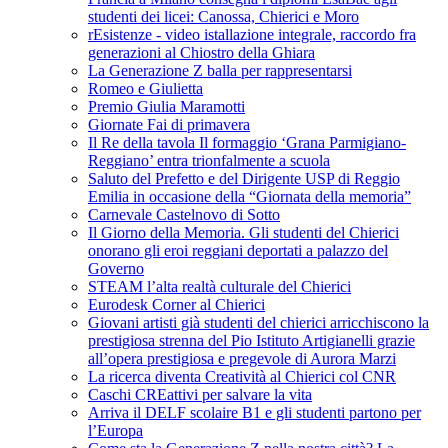
studenti dei licei: Canossa, Chierici e Moro
rEsistenze - video istallazione integrale, raccordo fra
generazioni al Chiostro della Ghiara
La Generazione Z balla per rappresentarsi
Romeo e Giulietta
Premio Giulia Maramotti
Giornate Fai di primavera
Il Re della tavola Il formaggio ‘Grana Parmigiano-
Reggiano’ entra trionfalmente a scuola
Saluto del Prefetto e del Dirigente USP di Reggio
Emilia in occasione della “Giornata della memoria”
Carnevale Castelnovo di Sotto
Il Giorno della Memoria. Gli studenti del Chierici
onorano gli eroi reggiani deportati a palazzo del
Governo
STEAM l’alta realtà culturale del Chierici
Eurodesk Corner al Chierici
Giovani artisti già studenti del chierici arricchiscono la
prestigiosa strenna del Pio Istituto Artigianelli grazie
all’opera prestigiosa e pregevole di Aurora Marzi
La ricerca diventa Creatività al Chierici col CNR
Caschi CREattivi per salvare la vita
Arriva il DELF scolaire B1 e gli studenti partono per
l’Europa