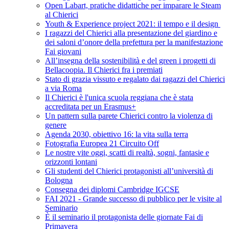
Open Labart, pratiche didattiche per imparare le Steam
al Chierici
Youth & Experience project 2021: il tempo e il design
I ragazzi del Chierici alla presentazione del giardino e
dei saloni d’onore della prefettura per la manifestazione
Fai giovani
All’insegna della sostenibilità e del green i progetti di
Bellacoopia. Il Chierici fra i premiati
Stato di grazia vissuto e regalato dai ragazzi del Chierici
a via Roma
Il Chierici è l'unica scuola reggiana che è stata
accreditata per un Erasmus+
Un pattern sulla parete Chierici contro la violenza di
genere
Agenda 2030, obiettivo 16: la vita sulla terra
Fotografia Europea 21 Circuito Off
Le nostre vite oggi, scatti di realtà, sogni, fantasie e
orizzonti lontani
Gli studenti del Chierici protagonisti all’università di
Bologna
Consegna dei diplomi Cambridge IGCSE
FAI 2021 - Grande successo di pubblico per le visite al
Seminario
È il seminario il protagonista delle giornate Fai di
Primavera