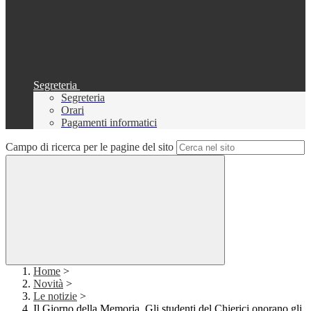
Segreteria
Segreteria
Orari
Pagamenti informatici
Campo di ricerca per le pagine del sito
Home
>
Novità
>
Le notizie
>
Il Giorno della Memoria. Gli studenti del Chierici onorano gli