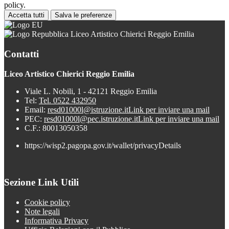
policy.
Accetta tutti
Salva le preferenze
Liceo Artistico Chierici Reggio Emilia
Contatti
Liceo Artistico Chierici Reggio Emilia
Viale L. Nobili, 1 - 42121 Reggio Emilia
Tel:
Tel. 0522 432950
Email:
resd01000l@istruzione.it
Link per inviare una mail
PEC:
resd01000l@pec.istruzione.it
Link per inviare una mail
C.F.: 80013050358
https://wisp2.pagopa.gov.it/wallet/privacyDetails
Sezione Link Utili
Cookie policy
Note legali
Informativa Privacy