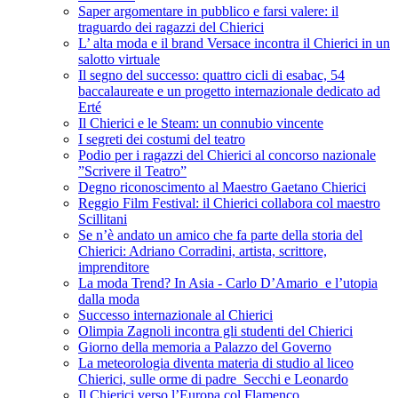
Saper argomentare in pubblico e farsi valere: il
traguardo dei ragazzi del Chierici
L’ alta moda e il brand Versace incontra il Chierici in un
salotto virtuale
Il segno del successo: quattro cicli di esabac, 54
baccalaureate e un progetto internazionale dedicato ad
Erté
Il Chierici e le Steam: un connubio vincente
I segreti dei costumi del teatro
Podio per i ragazzi del Chierici al concorso nazionale
”Scrivere il Teatro”
Degno riconoscimento al Maestro Gaetano Chierici
Reggio Film Festival: il Chierici collabora col maestro
Scillitani
Se n’è andato un amico che fa parte della storia del
Chierici: Adriano Corradini, artista, scrittore,
imprenditore
La moda Trend? In Asia - Carlo D’Amario e l’utopia
dalla moda
Successo internazionale al Chierici
Olimpia Zagnoli incontra gli studenti del Chierici
Giorno della memoria a Palazzo del Governo
La meteorologia diventa materia di studio al liceo
Chierici, sulle orme di padre Secchi e Leonardo
Il Chierici verso l’Europa col Flamenco