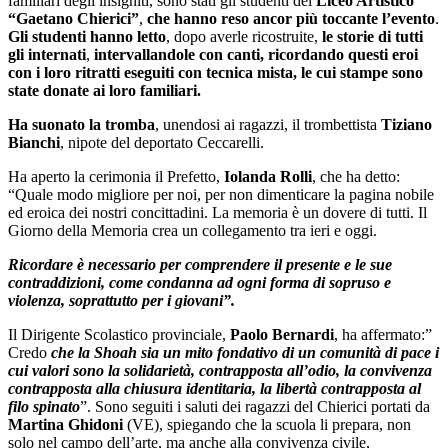
familiari degli insigniti, sono stati gli studenti del
Liceo Artistico
“Gaetano
Chierici”
,
che hanno reso ancor più toccante l’evento
.
Gli studenti hanno letto
, dopo averle ricostruite,
le storie di tutti
gli internati
,
intervallandole con canti, ricordando questi eroi
con i loro ritratti eseguiti con tecnica mista, le cui stampe sono
state donate ai loro familiari.
Ha suonato la tromba
, unendosi ai ragazzi, il trombettista
Tiziano
Bianchi
, nipote del deportato Ceccarelli.
Ha aperto la cerimonia il Prefetto,
Iolanda Rolli
, che ha detto:
“Quale modo migliore per noi, per non dimenticare la pagina nobile
ed eroica dei nostri concittadini. La memoria è un dovere di tutti. Il
Giorno della Memoria crea un collegamento tra ieri e oggi.
Ricordare è necessario per comprendere il presente e le sue
contraddizioni, come condanna ad ogni forma di sopruso e
violenza, soprattutto per i giovani”.
Il Dirigente Scolastico provinciale,
Paolo Bernardi
, ha affermato:”
Credo
che la Shoah sia un mito fondativo di un comunità di pace i
cui valori sono la solidarietà, contrapposta all’odio, la convivenza
contrapposta alla chiusura identitaria, la libertà contrapposta al
filo spinato
”. Sono seguiti i saluti dei ragazzi del Chierici portati da
Martina Ghidoni
(VE), spiegando che la scuola li prepara, non
solo nel campo dell’arte, ma anche alla convivenza civile,