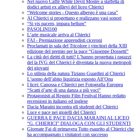
Nel nuovo Caffè White Devil Mostre a staffetta di
dodici artisti ex allievi del liceo Chierici
“Welcome stories - Questo albergo è una casa”
Al Chierici si progettano e realizzano vasi sonori
“Si vis pacem, impara bellum”
PASOLINI100
L’arte musicale arriva al Chierici
FAI - Premiazione apprendisti ciceroni
Proclamati in sala del Tricolore i vincitori della XIII
edizione del premio per la pace “Giuseppe Dossetti”
La città dei diritti di tutti? L’hanno progettata i ragazzi
del la IVG del Chierici è diventata la nuova metropoli
dei giovani
Lo stilista della natura Tiziano Guardini al Chierici
L’uomo dell’abito liquirizia esposto All’Onu
I licei: Canossa e Chierici per Fotografia Europea
“Scatti d’arte di una danza a più voci”
Protagonisti al Reggio Film Festival Hanno redatto
recensioni in italiano ed inglese
Dacia Maraini incontra gli studenti del Chierici
Luce e pace nei gioielli del Chierici
GUERRA E PACE DACIA MARAINI AL LICEO
“G. CHIERICI” DIALOGA CON GLI STUDENTI
Giornate Fai di primavera Tutto esaurito al Chierici che
ha accompagnato i visitatori con successo