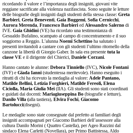
ricordando il valore e l’importanza degli insigniti, giovani vite
reggiane sacrificate alla violenza nazifascista. Sono seguite le letture
delle biografie degli insigniti dagli studenti della stessa classe:
Greta
Barbieri
,
Greta Beneventi
,
Gaia Buggemi
,
Sofia Cernicchi
,
Aurora Merenda
,
Francesco Barbieri
ed
Alessandro Salerno
di
IVE.
Gaia Ghidini
(VE) ha ricordato una testimonianza di
Gesualdo Bufalino, scampato al campo di concentramento e il suo
soggiorno a Reggio. L’alunna
Noemi Schettino
ha salutato i
presenti invitandoli a cantare con gli studenti l’ultimo ritornello della
canzone la libertà di Giorgio Gaber. In sala era presente
tuta la
classe VE
e il dirigente del Chierici,
Daniele Corzani
.
Hanno cantato le alunne:
Debora Tinniello
(IVC),
Nicole Fontani
(IVF) e
Giada Ianni
(studentessa meritevole). Hanno eseguito i
ritratti di chi ha ricevuto la medaglia al valore:
Adele Pantano,
Matilde Bellini, Letizia Forghieri, Matilde Fereoli, Elena
Ciciolla, Maria Giulia Mei
(IIA). Gli studenti sono stati coordinati
e guidati dai docenti:
Mariagiuseppina Bo
(biografie e letture),
Danilo Villa (
alla tastiera),
Elvira Fochi
,
Giacomo
Bartolucci
(disegni).
Le medaglie sono state consegnate dal prefetto ai familiari degli
insigniti accompagnati per Giacomo Barbieri dell’assessore alla
cultura Danilo Morini ( Quattro Castella), per Ageo Razzini dal
sindaco Elena Carletti (Novellara), per Primo Battistessa, Aldo