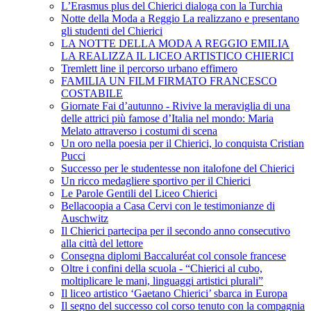
L’Erasmus plus del Chierici dialoga con la Turchia
Notte della Moda a Reggio La realizzano e presentano
gli studenti del Chierici
LA NOTTE DELLA MODA A REGGIO EMILIA
LA REALIZZA IL LICEO ARTISTICO CHIERICI
Tremlett line il percorso urbano effimero
FAMILIA UN FILM FIRMATO FRANCESCO
COSTABILE
Giornate Fai d’autunno - Rivive la meraviglia di una
delle attrici più famose d’Italia nel mondo: Maria
Melato attraverso i costumi di scena
Un oro nella poesia per il Chierici, lo conquista Cristian
Pucci
Successo per le studentesse non italofone del Chierici
Un ricco medagliere sportivo per il Chierici
Le Parole Gentili del Liceo Chierici
Bellacoopia a Casa Cervi con le testimonianze di
Auschwitz
Il Chierici partecipa per il secondo anno consecutivo
alla città del lettore
Consegna diplomi Baccaluréat col console francese
Oltre i confini della scuola - “Chierici al cubo,
moltiplicare le mani, linguaggi artistici plurali”
Il liceo artistico ‘Gaetano Chierici’ sbarca in Europa
Il segno del successo col corso tenuto con la compagnia