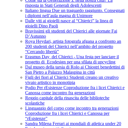
Come sta la Generazione Z nella nostra città? La
risposta in Stati Generali degli Adolescenti
Italiano lingua Due un traguardo raggiunto. Consegnati
i diplomi nell’aula magna di Unimore
Dalle viti ai gioielli nasce al “Chierici” la linea di
gioielli Dino Paoli
Bravissimi gli studenti del Chierici alle giornate Fai
D’Autunno
Roya Heydari, artista fotografa afgana a confronto an
200 studenti del Chierici nell’ambito del progetto
“Cercando libertà”
Erasmus Day del Chierici - Una festa per lanciare il
progetto di Ecodesign per una sfilata di upcycling
Dal museo della tarsia di Rolo ai Chiostri benedettini di
San Pietro a Palazzo Malaspina in città
Figli dei fiori al Chierici Studenti creano un creativo
vivaio artistico in monotipia
Podio Per rEsistenze Coproduzione fra i licei Chierici e
Canossa come incontro fra generazioni
Reggio capitale della rinascita delle biblioteche
scolastiche
Linguaggio del corpo come incontro tra generazioni
Coproduzione fra i licei Chierici e Canossa per
“rEsistenze”
Sandra Milena Ferrari ai mondiali di atletica under 20