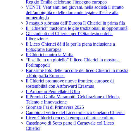
Reggio Emilia celebrano l'impegno europeo
VENTI! Vent’anni nei giovani, nella società il ritratto
dell’ambiguità e delle domande legate all’età e alla
numerologia
9 maggio giornata dell’Europa Il Chierici in prima fila
Il "Chierici” trasforma le gite tradizionali in opportunità
Gli studenti del Chierici per l’Ottantesimo della
Liberazione
Il Liceo Chierici dà il la per la piena inclusione a
Fotografia Europea
Il Chierici contro la Mafia
“Il selfie in un gioiello” Il liceo Chierici in mostra a
Forlimpopoli
Rarissime foto delle raccolte del liceo Chierici in mostra
a Fotografia Europea
Il Chierici promuove nuove frontiere europee di
sostenibilità con Artforward Erasmus
L'Amore in Pennellate d'Olio
Il Premio Giulia Maramotti: Celebrazione di Moda,
Talento e Innovazione
Giornate Fai di Primavera 2025
Cambio al vertice del Liceo artistico Gaetano Chierici
Liceo Chierici crocevia europeo di arte e culture
Castelnovo di Sotto parte il Carnevale col Liceo
Chierici