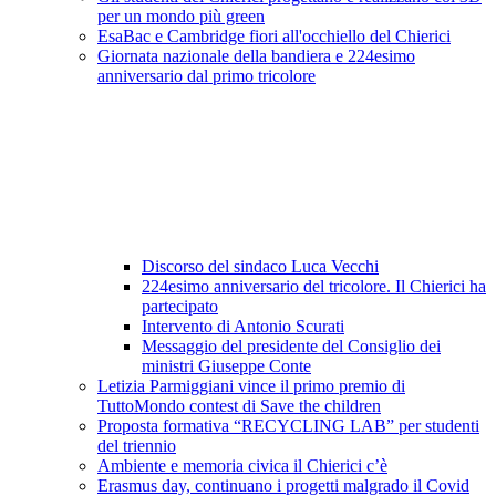
per un mondo più green
EsaBac e Cambridge fiori all'occhiello del Chierici
Giornata nazionale della bandiera e 224esimo
anniversario dal primo tricolore
Discorso del sindaco Luca Vecchi
224esimo anniversario del tricolore. Il Chierici ha
partecipato
Intervento di Antonio Scurati
Messaggio del presidente del Consiglio dei
ministri Giuseppe Conte
Letizia Parmiggiani vince il primo premio di
TuttoMondo contest di Save the children
Proposta formativa “RECYCLING LAB” per studenti
del triennio
Ambiente e memoria civica il Chierici c’è
Erasmus day, continuano i progetti malgrado il Covid