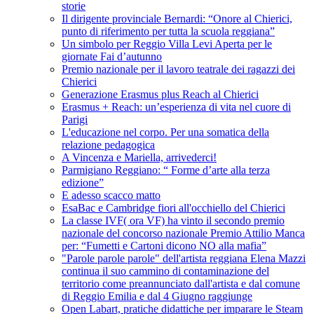
storie
Il dirigente provinciale Bernardi: “Onore al Chierici,
punto di riferimento per tutta la scuola reggiana”
Un simbolo per Reggio Villa Levi Aperta per le
giornate Fai d’autunno
Premio nazionale per il lavoro teatrale dei ragazzi dei
Chierici
Generazione Erasmus plus Reach al Chierici
Erasmus + Reach: un’esperienza di vita nel cuore di
Parigi
L'educazione nel corpo. Per una somatica della
relazione pedagogica
A Vincenza e Mariella, arrivederci!
Parmigiano Reggiano: “ Forme d’arte alla terza
edizione”
E adesso scacco matto
EsaBac e Cambridge fiori all'occhiello del Chierici
La classe IVF( ora VF) ha vinto il secondo premio
nazionale del concorso nazionale Premio Attilio Manca
per: “Fumetti e Cartoni dicono NO alla mafia”
"Parole parole parole" dell'artista reggiana Elena Mazzi
continua il suo cammino di contaminazione del
territorio come preannunciato dall'artista e dal comune
di Reggio Emilia e dal 4 Giugno raggiunge
Open Labart, pratiche didattiche per imparare le Steam