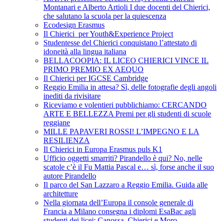
Montanari e Alberto Artioli I due docenti del Chierici,
che salutano la scuola per la quiescenza
Ecodesign Erasmus
Il Chierici per Youth&Experience Project
Studentesse del Chierici conquistano l’attestato di
idoneità alla lingua italiana
BELLACOOPIA: IL LICEO CHIERICI VINCE IL
PRIMO PREMIO EX AEQUO
Il Chierici per IGCSE Cambridge
Reggio Emilia in attesa? Sì, delle fotografie degli angoli
inediti da rivisitare
Riceviamo e volentieri pubblichiamo: CERCANDO
ARTE E BELLEZZA Premi per gli studenti di scuole
reggiane
MILLE PAPAVERI ROSSI! L’IMPEGNO E LA
RESILIENZA
Il Chierici in Europa Erasmus puls K1
Ufficio oggetti smarriti? Pirandello è qui? No, nelle
scatole c’è il Fu Mattia Pascal e… sì, forse anche il suo
autore Pirandello
Il parco del San Lazzaro a Reggio Emilia. Guida alle
architetture
Nella giornata dell’Europa il console generale di
Francia a Milano consegna i diplomi EsaBac agli
studenti dei licei: Canossa, Chierici e Moro