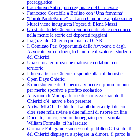
paesaggistica
Castelnovo Sotto, polo regionale del Carnevale
Francesco Costabile a Berlino con ’Una femmina’
“ParoleParoleParole”: al Liceo Chierici e a palazzo dei
Musei viene inaugurata l’opera di Elena Mazzi
Gli studenti del Chierici rendono indelebile nei cuori e
nella mente le storie dei deportati reggiani
I ragazzi del Chierici premiati dal CNR
Il Comitato Pari Opportunità delle Avvocate e degli
Avvocati avrà un logo, lo hanno realizzato gli studenti
del Chierici
Una scuola europea che dialoga e collabora col
territorio
Il liceo artistico Chierici risponde alla call lionistica
Open Days Chierici
È uno studente del Chierici a vincere il primo premio
per merito sportivo e profitto scolastico
A lezione di Monopattino e di sicurezza stradale Il
Chierici c’è: attivo e ben presente
Arriva MLOL al Chierici. La biblioteca digitale con
oltre sette mila riviste e due milioni di risorse on line
Docente, amico, sempre impegnato per la scuola
William Formella, ci ha lasciato
Giornate Fai: grande successo di pubblico Gli studenti
del Chierici dispiegati a spiegare la dimora, il parco le