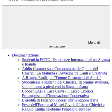
Menu di
navigazione
Documentazione
Studenti in PCTO: Esperienze Internazionali tra Spagna
e Irlanda
Addio Commosso e Composto per le Quinte del
Chierici: La Maturità si Avvicina tra Canti e Creatività
A Reggio Emilia, le "Donne Costruttrici di Storia"
Studentesse e studenti del Chierici, di origine straniera,
si diplomano a pieni voti in lingua italiana
Cooper.LAB a Casa Cervi - Il Liceo Chierici
Protagonista nell'Innovazione Cooperativa
L'eredità di Federico Fioresi: libri e lezioni d'arte
Festa dell'Europa ai Musei Civici: il Liceo Chierici e
Reggio Emilia celebrano l'impegno europeo