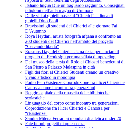
risposta in Stati Generali degli Adolescenti
Italiano lingua Due un traguardo raggiunto. Consegnati
i diplomi nell’aula magna di Unimore
Dalle viti ai gioielli nasce al “Chierici” la linea di
gioielli Dino Paoli
Bravissimi gli studenti del Chierici alle giornate Fai
D’Autunno
Roya Heydari, artista fotografa afgana a confronto an
200 studenti del Chierici nell’ambito del progetto
“Cercando libertà”
Erasmus Day del Chierici - Una festa per lanciare il
progetto di Ecodesign per una sfilata di upcycling
Dal museo della tarsia di Rolo ai Chiostri benedettini di
San Pietro a Palazzo Malaspina in città
Figli dei fiori al Chierici Studenti creano un creativo
vivaio artistico in monotipia
Podio Per rEsistenze Coproduzione fra i licei Chierici e
Canossa come incontro fra generazioni
Reggio capitale della rinascita delle biblioteche
scolastiche
Linguaggio del corpo come incontro tra generazioni
Coproduzione fra i licei Chierici e Canossa per
“rEsistenze”
Sandra Milena Ferrari ai mondiali di atletica under 20
Fate buoni progetti di quiescenza