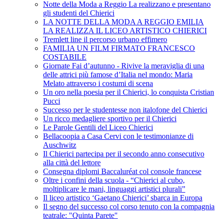
Notte della Moda a Reggio La realizzano e presentano
gli studenti del Chierici
LA NOTTE DELLA MODA A REGGIO EMILIA
LA REALIZZA IL LICEO ARTISTICO CHIERICI
Tremlett line il percorso urbano effimero
FAMILIA UN FILM FIRMATO FRANCESCO
COSTABILE
Giornate Fai d’autunno - Rivive la meraviglia di una
delle attrici più famose d’Italia nel mondo: Maria
Melato attraverso i costumi di scena
Un oro nella poesia per il Chierici, lo conquista Cristian
Pucci
Successo per le studentesse non italofone del Chierici
Un ricco medagliere sportivo per il Chierici
Le Parole Gentili del Liceo Chierici
Bellacoopia a Casa Cervi con le testimonianze di
Auschwitz
Il Chierici partecipa per il secondo anno consecutivo
alla città del lettore
Consegna diplomi Baccaluréat col console francese
Oltre i confini della scuola - “Chierici al cubo,
moltiplicare le mani, linguaggi artistici plurali”
Il liceo artistico ‘Gaetano Chierici’ sbarca in Europa
Il segno del successo col corso tenuto con la compagnia
teatrale: "Quinta Parete"