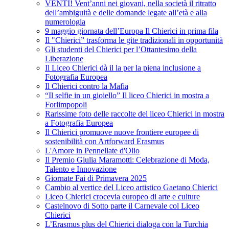
VENTI! Vent’anni nei giovani, nella società il ritratto
dell’ambiguità e delle domande legate all’età e alla
numerologia
9 maggio giornata dell’Europa Il Chierici in prima fila
Il "Chierici” trasforma le gite tradizionali in opportunità
Gli studenti del Chierici per l’Ottantesimo della
Liberazione
Il Liceo Chierici dà il la per la piena inclusione a
Fotografia Europea
Il Chierici contro la Mafia
“Il selfie in un gioiello” Il liceo Chierici in mostra a
Forlimpopoli
Rarissime foto delle raccolte del liceo Chierici in mostra
a Fotografia Europea
Il Chierici promuove nuove frontiere europee di
sostenibilità con Artforward Erasmus
L'Amore in Pennellate d'Olio
Il Premio Giulia Maramotti: Celebrazione di Moda,
Talento e Innovazione
Giornate Fai di Primavera 2025
Cambio al vertice del Liceo artistico Gaetano Chierici
Liceo Chierici crocevia europeo di arte e culture
Castelnovo di Sotto parte il Carnevale col Liceo
Chierici
L’Erasmus plus del Chierici dialoga con la Turchia