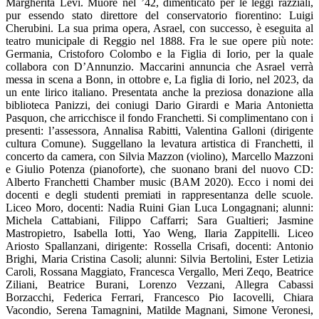
Margherita Levi. Muore nel ’42, dimenticato per le leggi razziali,
pur essendo stato direttore del conservatorio fiorentino: Luigi
Cherubini. La sua prima opera, Asrael, con successo, è eseguita al
teatro municipale di Reggio nel 1888. Fra le sue opere più note:
Germania, Cristoforo Colombo e la Figlia di Iorio, per la quale
collabora con D’Annunzio. Maccarini annuncia che Asrael verrà
messa in scena a Bonn, in ottobre e, La figlia di Iorio, nel 2023, da
un ente lirico italiano. Presentata anche la preziosa donazione alla
biblioteca Panizzi, dei coniugi Dario Girardi e Maria Antonietta
Pasquon, che arricchisce il fondo Franchetti. Si complimentano con i
presenti: l’
assessora,
Annalisa Rabitti, Valentina Galloni (dirigente
cultura Comune). Suggellano la levatura artistica di Franchetti, il
concerto da camera, con Silvia Mazzon (violino), Marcello Mazzoni
e Giulio Potenza (pianoforte), che suonano brani del nuovo CD:
Alberto Franchetti Chamber music (BAM 2020). Ecco i nomi dei
docenti e degli studenti premiati in rappresentanza delle scuole.
Liceo Moro, docenti: Nadia Ruini Gian Luca Longagnani; alunni:
Michela Cattabiani, Filippo Caffarri; Sara Gualtieri; Jasmine
Mastropietro, Isabella Iotti, Yao Weng, Ilaria Zappitelli. Liceo
Ariosto Spallanzani, dirigente: Rossella Crisafi, docenti: Antonio
Brighi, Maria Cristina Casoli; alunni: Silvia Bertolini, Ester Letizia
Caroli, Rossana Maggiato, Francesca Vergallo, Meri Zeqo, Beatrice
Ziliani, Beatrice Burani, Lorenzo Vezzani, Allegra Cabassi
Borzacchi, Federica Ferrari, Francesco Pio Iacovelli, Chiara
Vacondio, Serena Tamagnini, Matilde Magnani, Simone Veronesi,