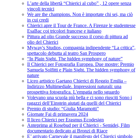
L’arte della libertà “Chierici al cubo” , 12 opere senza
vincoli tecnici
We are the champions. Non è importate chi sei, ma ciò
in cui credi
Chierici apre il Tour de France. A Firenze le studentesse
EsaBac coi tricolori francese e italiano
Pittura ad olio Grande successo il corso di pittura ad
olio del Chierici
Myway's Studios, compagnia indipendente “La critica”,
spettacolo debutta al teatro San Prospero
“In Plain Sight. The hidden symphony of nature”
Il Chierici per Fotografia Europea. Due mostre: Premio
Samuela Solfitti e Plain Sight. The hidden symphony of
nature
Liceo artistico Gaetano Chierici di Reggio Emilia –
Indirizzo Multimediale. Impressioni naturali: una
prospettiva fotografica. L'empatia nello sguardo
Volevano una scuola più bella e ci sono riusciti Sono i
ragazzi dell’Einstein aiutati da quelli del Chierici
Premio di studio: “Giulia Maramotti”
Giornate Fai di primavera 2024
Il liceo Chierici per Erasmus Ecodesign
Anteprima al Rosebud per il Chierici - Semidei, Film
documentario dedicato ai Bronzi di Riace
E’ arrivato Carnevale il manifesto del Chierici simbolo