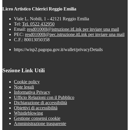
Liceo Artistico Chierici Reggio Emilia
Viale L. Nobili, 1 - 42121 Reggio Emilia
Tel:
Tel. 0522 432950
Email:
resd01000l@istruzione.it
Link per inviare una mail
PEC:
resd01000l@pec.istruzione.it
Link per inviare una mail
C.F.: 80013050358
https://wisp2.pagopa.gov.it/wallet/privacyDetails
Sezione Link Utili
Cookie policy
Note legali
Informativa Privacy
Ufficio Relazioni con il Pubblico
Dichiarazione di accessibilità
Obiettivi di accessibilità
Whistleblowing
Gestione consensi cookie
Amministrazione trasparente