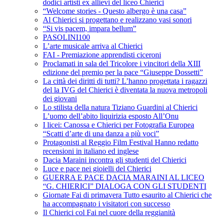
dodici artisti ex allievi del liceo Chierici
“Welcome stories - Questo albergo è una casa”
Al Chierici si progettano e realizzano vasi sonori
“Si vis pacem, impara bellum”
PASOLINI100
L’arte musicale arriva al Chierici
FAI - Premiazione apprendisti ciceroni
Proclamati in sala del Tricolore i vincitori della XIII
edizione del premio per la pace “Giuseppe Dossetti”
La città dei diritti di tutti? L’hanno progettata i ragazzi
del la IVG del Chierici è diventata la nuova metropoli
dei giovani
Lo stilista della natura Tiziano Guardini al Chierici
L’uomo dell’abito liquirizia esposto All’Onu
I licei: Canossa e Chierici per Fotografia Europea
“Scatti d’arte di una danza a più voci”
Protagonisti al Reggio Film Festival Hanno redatto
recensioni in italiano ed inglese
Dacia Maraini incontra gli studenti del Chierici
Luce e pace nei gioielli del Chierici
GUERRA E PACE DACIA MARAINI AL LICEO
“G. CHIERICI” DIALOGA CON GLI STUDENTI
Giornate Fai di primavera Tutto esaurito al Chierici che
ha accompagnato i visitatori con successo
Il Chierici col Fai nel cuore della reggianità