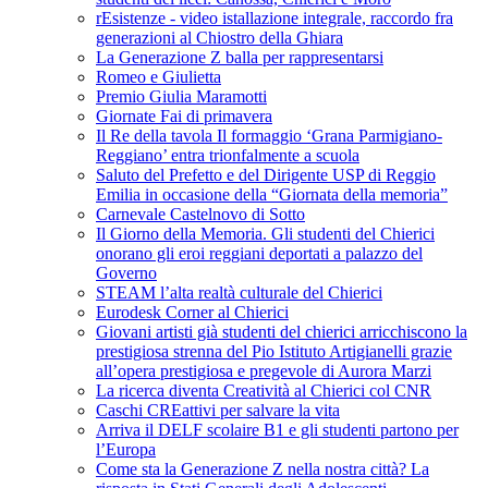
rEsistenze - video istallazione integrale, raccordo fra
generazioni al Chiostro della Ghiara
La Generazione Z balla per rappresentarsi
Romeo e Giulietta
Premio Giulia Maramotti
Giornate Fai di primavera
Il Re della tavola Il formaggio ‘Grana Parmigiano-
Reggiano’ entra trionfalmente a scuola
Saluto del Prefetto e del Dirigente USP di Reggio
Emilia in occasione della “Giornata della memoria”
Carnevale Castelnovo di Sotto
Il Giorno della Memoria. Gli studenti del Chierici
onorano gli eroi reggiani deportati a palazzo del
Governo
STEAM l’alta realtà culturale del Chierici
Eurodesk Corner al Chierici
Giovani artisti già studenti del chierici arricchiscono la
prestigiosa strenna del Pio Istituto Artigianelli grazie
all’opera prestigiosa e pregevole di Aurora Marzi
La ricerca diventa Creatività al Chierici col CNR
Caschi CREattivi per salvare la vita
Arriva il DELF scolaire B1 e gli studenti partono per
l’Europa
Come sta la Generazione Z nella nostra città? La