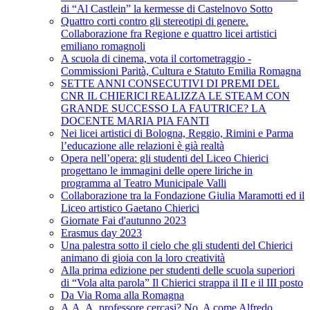
di “Al Castlein” la kermesse di Castelnovo Sotto
Quattro corti contro gli stereotipi di genere.
Collaborazione fra Regione e quattro licei artistici
emiliano romagnoli
A scuola di cinema, vota il cortometraggio -
Commissioni Parità, Cultura e Statuto Emilia Romagna
SETTE ANNI CONSECUTIVI DI PREMI DEL
CNR IL CHIERICI REALIZZA LE STEAM CON
GRANDE SUCCESSO LA FAUTRICE? LA
DOCENTE MARIA PIA FANTI
Nei licei artistici di Bologna, Reggio, Rimini e Parma
l’educazione alle relazioni è già realtà
Opera nell’opera: gli studenti del Liceo Chierici
progettano le immagini delle opere liriche in
programma al Teatro Municipale Valli
Collaborazione tra la Fondazione Giulia Maramotti ed il
Liceo artistico Gaetano Chierici
Giornate Fai d'autunno 2023
Erasmus day 2023
Una palestra sotto il cielo che gli studenti del Chierici
animano di gioia con la loro creatività
Alla prima edizione per studenti delle scuola superiori
di “Vola alta parola” Il Chierici strappa il II e il III posto
Da Via Roma alla Romagna
A.A. A. professore cercasi? No, A come Alfredo