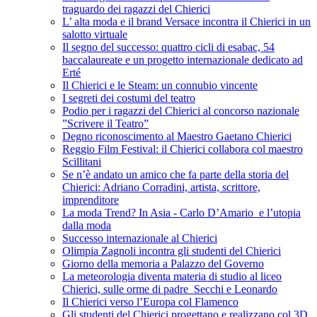
traguardo dei ragazzi del Chierici
L’ alta moda e il brand Versace incontra il Chierici in un
salotto virtuale
Il segno del successo: quattro cicli di esabac, 54
baccalaureate e un progetto internazionale dedicato ad
Erté
Il Chierici e le Steam: un connubio vincente
I segreti dei costumi del teatro
Podio per i ragazzi del Chierici al concorso nazionale
”Scrivere il Teatro”
Degno riconoscimento al Maestro Gaetano Chierici
Reggio Film Festival: il Chierici collabora col maestro
Scillitani
Se n’è andato un amico che fa parte della storia del
Chierici: Adriano Corradini, artista, scrittore,
imprenditore
La moda Trend? In Asia - Carlo D’Amario e l’utopia
dalla moda
Successo internazionale al Chierici
Olimpia Zagnoli incontra gli studenti del Chierici
Giorno della memoria a Palazzo del Governo
La meteorologia diventa materia di studio al liceo
Chierici, sulle orme di padre Secchi e Leonardo
Il Chierici verso l’Europa col Flamenco
Gli studenti del Chierici progettano e realizzano col 3D