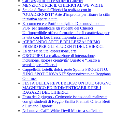
Car Design di successo per il Chierici
MENZIONE PER IL CHIERICI AL WE WRITE
Scuola diffusa: il Chierici la realizza con in
“QUADERNISTI” Arte d’impronta per ritrarre la città
iniziativa aperta a tutti
E- commerce e Portfolio digitale Due nuovi moduli
PON per qualificare gli studenti del Chierici
Un’imperdibile offerta formativa che li caratterizza per
la vita con la loro fresca impronta creativa
“CERCANDO ARTE E BELLEZZA” PRIMO
PREMIO PER GLI STUDENTI DEL CHIERICI
La danza: salute, espressione, arte
GROUPIES La realizzazione di integrazione,
inclusione, gioiosa creatività’ Questo è “Teatro a
scuola” per il Chierici
Cappelletti, tortelli, dolci, paste Spunta PROGETTO:
"UNO SPOT GIOVANE" Sponsorizzato da Reggiana
Gourmet
FESTA DELLA REPUBBLICA: UN DUE GIUGNO
MAGNIFICO ED INDIMENTICABILE PER I
RAGAZZI DEL CHIERICI
Festa del 2 giugno - Cerimonie istituzionali realizzate
con gli studenti di Reggio Emilia Premiati Orietta Berti
e Luciano Ligabue
Nel nuovo Caffè White Devil Mostre a staffetta di