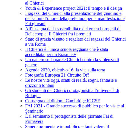
al Chierici
Youth & Experience project 2021: il tempo e il design
I ragazzi del Chierici alla presentazione del giardino e
dei saloni d’onore della prefettura per la manifestazione
Fai giovani
All’insegna della sostenibilità e del green i progetti di
Bellacoopia. Il Chierici fra i premiati
Stato di grazia vissuto e regalato dai ragazzi del Chierici
a via Roma
Il Chierici è l'unica scuola reggiana che è stata
accreditata per un Erasmus+
Un pattern sulla parete Chierici contro la violenza di
genere
Agenda 2030, obiettivo 16: la vita sulla terra
Fotografia Europea 21 Circuito Off
Le nostre vite oggi, scatti di realtà, sogni, fantasie e
orizzonti lontani
Gli studenti del Chierici protagonisti all’università di
Bologna
Consegna dei diplomi Cambridge IGCSE
FAI 2021 - Grande successo di pubblico per le visite al
Seminario
È il seminario il protagonista delle giornate Fai di
Primavera
Saper argomentare in pubblico e farsi valere: il