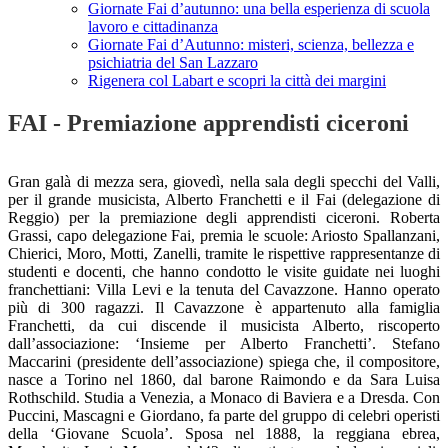
Giornate Fai d’autunno: una bella esperienza di scuola
lavoro e cittadinanza
Giornate Fai d’Autunno: misteri, scienza, bellezza e
psichiatria del San Lazzaro
Rigenera col Labart e scopri la città dei margini
FAI - Premiazione apprendisti ciceroni
Gran galà di mezza sera, giovedì, nella sala degli specchi del Valli,
per il grande musicista, Alberto Franchetti e il Fai (delegazione di
Reggio) per la premiazione degli apprendisti ciceroni. Roberta
Grassi, capo delegazione Fai, premia le scuole: Ariosto Spallanzani,
Chierici, Moro, Motti, Zanelli, tramite le rispettive rappresentanze di
studenti e docenti, che hanno condotto le visite guidate nei luoghi
franchettiani: Villa Levi e la tenuta del Cavazzone. Hanno operato
più di 300 ragazzi. Il Cavazzone è appartenuto alla famiglia
Franchetti, da cui discende il musicista Alberto, riscoperto
dall’associazione: ‘Insieme per Alberto Franchetti’.
S
tefano
Maccarini (presidente dell’associazione)
spiega che
, il compositore,
n
asce a Torino nel 1860, dal barone Raimondo e da Sara Luisa
Rothschild. Studia a Venezia, a Monaco di Baviera e a Dresda. Con
Puccini, Mascagni e Giordano, fa parte del gruppo di celebri operisti
della ‘Giovane Scuola’. Sposa nel 1888, la reggiana ebrea,