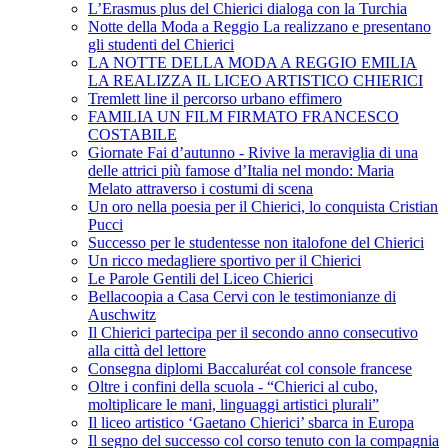
L’Erasmus plus del Chierici dialoga con la Turchia
Notte della Moda a Reggio La realizzano e presentano
gli studenti del Chierici
LA NOTTE DELLA MODA A REGGIO EMILIA
LA REALIZZA IL LICEO ARTISTICO CHIERICI
Tremlett line il percorso urbano effimero
FAMILIA UN FILM FIRMATO FRANCESCO
COSTABILE
Giornate Fai d’autunno - Rivive la meraviglia di una
delle attrici più famose d’Italia nel mondo: Maria
Melato attraverso i costumi di scena
Un oro nella poesia per il Chierici, lo conquista Cristian
Pucci
Successo per le studentesse non italofone del Chierici
Un ricco medagliere sportivo per il Chierici
Le Parole Gentili del Liceo Chierici
Bellacoopia a Casa Cervi con le testimonianze di
Auschwitz
Il Chierici partecipa per il secondo anno consecutivo
alla città del lettore
Consegna diplomi Baccaluréat col console francese
Oltre i confini della scuola - “Chierici al cubo,
moltiplicare le mani, linguaggi artistici plurali”
Il liceo artistico ‘Gaetano Chierici’ sbarca in Europa
Il segno del successo col corso tenuto con la compagnia